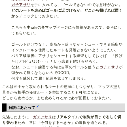
ガチアサリ
を手に入れても、ゴールできないのでは意味がない。
どのルートを進めばゴールに近づけるか、どこから投げれば届く
か
をチェックしておきたい。
こちらも本wikiの各マップページにも情報があるので、参考にし
てもらいたい。
ゴール下だけでなく、高所から落ちながらシュートできる箇所や
インクレールを使用したルートも見落とさないようにしたい。
バリア破壊後にアサリをシュートする練習もしておけば、「投げ
たけどﾄﾄﾞｶﾅｶｯﾀ･･･」という悲劇も防げるだろう。
なお、シュート練習する時は自軍のゴールを使うと
ガチアサリ
が
弾かれて無くならないのでGOOD。
何度も練習して届く範囲を覚えてしまおう。
これは相手から攻められるルートの把握にもつながり、マップの塗り
具合から相手の侵攻ルートを察知することも可能になる。
どこから攻めるか、また攻められるかは必ず把握しておきたい。
解説にあたって
先述したように、
ガチアサリ
は
リアルタイムで攻防が目まぐるしく切
り替わる
ため、常に「今何をするべきか」の選択を迫られる。