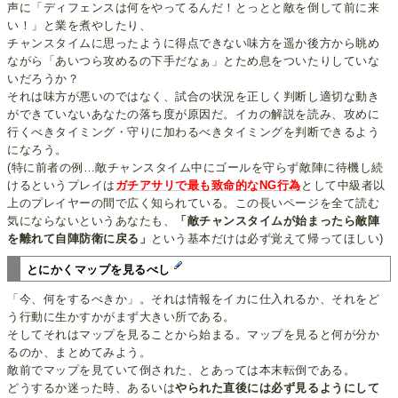
声に「ディフェンスは何をやってるんだ！とっとと敵を倒して前に来
い！」と業を煮やしたり、
チャンスタイムに思ったように得点できない味方を遥か後方から眺め
ながら「あいつら攻めるの下手だなぁ」とため息をついたりしていな
いだろうか？
それは味方が悪いのではなく、試合の状況を正しく判断し適切な動き
ができていないあなたの落ち度が原因だ。イカの解説を読み、攻めに
行くべきタイミング・守りに加わるべきタイミングを判断できるよう
になろう。
(特に前者の例…敵チャンスタイム中にゴールを守らず敵陣に待機し続
けるというプレイは
ガチアサリで最も致命的なNG行為
として中級者以
上のプレイヤーの間で広く知られている。この長いページを全て読む
気にならないというあなたも、
「敵チャンスタイムが始まったら敵陣
を離れて自陣防衛に戻る」
という基本だけは必ず覚えて帰ってほしい)
とにかくマップを見るべし
「今、何をするべきか」。それは情報をイカに仕入れるか、それをど
う行動に生かすかがまず大きい所である。
そしてそれはマップを見ることから始まる。マップを見ると何が分か
るのか、まとめてみよう。
敵前でマップを見ていて倒された、とあっては本末転倒である。
どうするか迷った時、あるいは
やられた直後には必ず見るようにして