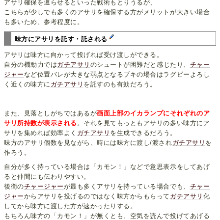
アサリ確保を遅らせるといった戦術もとりうるが、
こちらが少しでも多くのアサリを確保する方がメリットが大きい場合
も多いため、参考程度に。
味方にアサリを託す・託される
アサリは味方に向かって投げれば受け渡しができる。
自分の機動力では
ガチアサリ
のシュートが困難だと感じたり、
チャー
ジャー
など位置バレが大きな弱点となるブキの場合はラグビーよろし
く近くの味方に
ガチアサリ
を託すのも有効だろう。
また、見落としがちではあるが
画面上部のイカランプにそれぞれのア
サリ所持数が表示される
。それを見てもっともアサリの多い味方にア
サリを集めれば効率よく
ガチアサリ
を生成できるだろう。
味方のアサリ個数を見ながら、時には味方に渡し/渡され
ガチアサリ
を
作ろう。
自分が多く持っている場合は「カモン！」などで意思表示をしてあげ
ると仲間にも伝わりやすい。
後衛の
チャージャー
が最も多くアサリを持っている場合でも、
チャー
ジャー
からアサリを投げるのではなく味方からもらって
ガチアサリ
化
してから味方に渡した方が速かったりする。
もちろん味方の「カモン！」が無くとも、空気を読んで投げてあげる