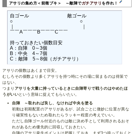
アサリの集め方＜前衛ブキ＞ ～敵陣で
ガチアサリ
を作れ！
自ゴール　　　　　　　　敵ゴール

○　　　　　　　　　　　　　　○

｜　　　　　　　　　　　　　　｜

￣￣A￣￣￣B￣￣￣C￣￣

持っておきたい個数目安

A：自陣　0～3個

B：中央　4～7個

アサリの個数はあくまで目安。
むしろその個数より多くアサリを持つ時にその場に留まるのは得策で
はない、
つまり
アサリを大量に持っているときに自陣寄りで戦うのはやめたほ
うがいい
という意味に捉えてもらいたい。
自陣 ～取れれば良し、なければ中央を塗る
初動は初期配置のアサリがあるが、試合ごとに微妙に位置が異な
り確実性もないため取れたらラッキー程度の考えでいい。
ただし自陣ゴール付近のものは敵に決め手として利用されるおそ
れがあるため優先的に回収しておきたい。
自陣のアサリ発生ポイントは把握しておき、まず3つ持っておくと