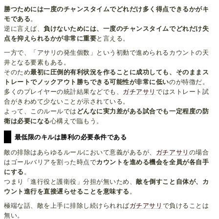
勝つためには一度のチャンスタイムでどれだけ多く得点できるかがキ
モである
。
逆に言えば、
負けないためには、一度のチャンスタイムでどれだけ失
点を抑えられるかが非常に重要
と言える。
一方で、「アサリの発生個数」という初動で進められるカウントの天
井となる要素もある。
そのため
最初に圧倒的有利状況を作ることに成功しても、そのままス
トレートでノックアウト勝ちできる可能性が非常に低い
のが特徴だ。
多くのプレイヤーの統計結果などでも、
ガチアサリ
ではストレート試
合がきわめて少ないことが示されている。
よって、このルールでは
どんなに実力差がある試合でも一定程度の防
衛は必要になる
心構えで臨もう。
最低限のキルは勝利の必要条件である
敵の排除はあらゆるルールにおいて意義があるが、
ガチアサリ
の場合
はゴールバリアを割った時点で
カウントを進める機会を全員が各自手
にする
。
つまり「進行役と護衛役」分担が無いため、
敵を倒すこと自体が、カ
ウント進行を直接遅らせることを意味する
。
極端な話、敵を上手に排除し続けられれば
ガチアサリ
で負けることは
無い。