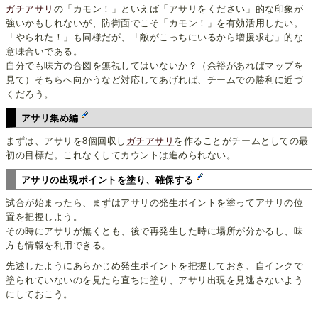
ガチアサリ
の「カモン！」といえば「アサリをください」的な印象が
強いかもしれないが、防衛面でこそ「カモン！」を有効活用したい。
「やられた！」も同様だが、「敵がこっちにいるから増援求む」的な
意味合いである。
自分でも味方の合図を無視してはいないか？（余裕があればマップを
見て）そちらへ向かうなど対応してあげれば、チームでの勝利に近づ
くだろう。
アサリ集め編
まずは、アサリを8個回収し
ガチアサリ
を作ることがチームとしての最
初の目標だ。これなくしてカウントは進められない。
アサリの出現ポイントを塗り、確保する
試合が始まったら、まずはアサリの発生ポイントを塗ってアサリの位
置を把握しよう。
その時にアサリが無くとも、後で再発生した時に場所が分かるし、味
方も情報を利用できる。
先述したようにあらかじめ発生ポイントを把握しておき、自インクで
塗られていないのを見たら直ちに塗り、アサリ出現を見逃さないよう
にしておこう。