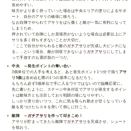
攻めやすい。
味方がより多く持っていった場合は中央エリアの塗りによるサポ
ート、自分のアサリの確保に移ろう。
なお自陣でやられてアサリをばら撒くと敵が一気に有利になって
しまうため、
押されていて自陣にしか居場所がないような場合は必要以上にア
サリを多く持ちすぎないことが大切だ。
「ここで自分がやられると敵の
ガチアサリ
が完成し大ピンチにな
る」…という場合、敵が回収できないよう
ガチアサリ
にしてしま
って手放すのも選択肢の一つだ。
中央 ～発生ポイントの奪い合い
3個単位での入手を考えると、あと発生ポイント1つ分で揃う
アサ
リ5個
は攻め込む際の1つの基準になるだろう。
もちろん必ず3個単位で手に入るワケではないので臨機応変に。
先に書いたように、ステージ中央付近でアサリが発生するポイン
トは敵味方とも注目しており戦闘の場になりやすい。
しっかり塗り合いつつ、これに気を取られ動きが甘くなっている
敵を見つけたらスキを突いて倒しに行こう。
敵陣 ～
ガチアサリ
を作って叩きこめ！
アサリが貯まってきたら敵陣で
ガチアサリ
を完成させ、シュート
を狙おう。