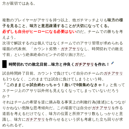
方が親切ではある。
複数のプレイヤーがアサリを持つ以上、他ガチマッチよりも
味方の様
子を見ること、味方と意思疎通することが大切になってくる。
必ずしも自分がヒーローになる必要はない
のだ。チームでの勝ちを考
えよう。
次項で解説するのは個人ではなくチームでのアサリ管理が求められる
場面の代表例、「カウント劣勢・
ガチアサリ
なし、時間切れでの敗北
寸前」という絶体絶命のピンチの切り抜け方だ。
時間切れでの敗北目前…味方と仲良く
ガチアサリ
を作れ！
試合時間終了目前。カウントで負けていて自分のチームの
ガチアサリ
も1つもなく、このままでは試合に負けてしまうという時。
「このままじゃ試合終わっちゃう！急いで8個集めなきゃ！」
と焦って
ステージ上のアサリ以外何も見えなくなってしまっていないだろう
か？
それはチームの希望を逆に摘み取る事実上の利敵行為(後述)にもつなが
りかねない危険な思考傾向だ。この場面では自分が
ガチアサリ
を作る
道筋を考えるだけでなく、味方の位置と所持アサリ数もしっかりと意
識し、味方に
ガチアサリ
を作らせるという択も考慮した立ち回りが求
められるぞ。