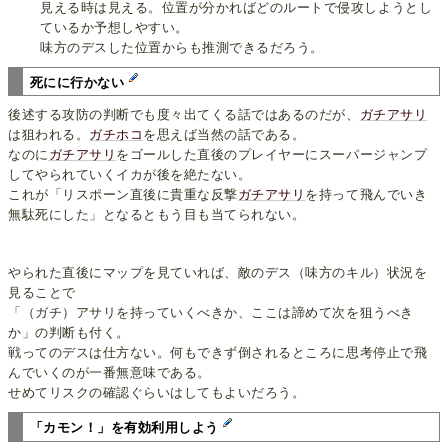
見える時は見える。位置が分かればどのルートで侵攻しようとし
ているか予想しやすい。
味方のデスした位置からも推測できるだろう。
死にに行かない
後述する攻防の判断でも度々出てくる話ではあるのだが、
ガチアサリ
は狙われる。
ガチホコ
を思えば当然の話である。
なのに
ガチアサリ
をゴールした直後のプレイヤーにスーパージャンプ
してやられていくイカが後を絶たない。
これが「リスポーン直後に貴重な反撃
ガチアサリ
を持って飛んでいき
無駄死にした」となるともう目も当てられない。
やられた直後にマップを見ていれば、敵のデス（味方のキル）状況を
見ることで
「（ガチ）アサリを持っていくべきか、ここは諦めて次を狙うべき
か」の判断も付く。
戦ってのデスは仕方ない。何もできず倒されるところに思考停止で飛
んでいくのが一番無意味である。
せめてリスクの確認ぐらいはしてもよいだろう。
「カモン！」を有効利用しよう