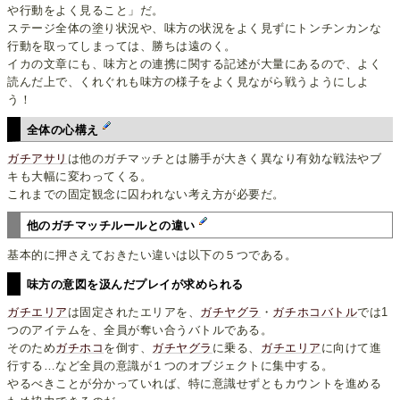
や行動をよく見ること」だ。
ステージ全体の塗り状況や、味方の状況をよく見ずにトンチンカンな
行動を取ってしまっては、勝ちは遠のく。
イカの文章にも、味方との連携に関する記述が大量にあるので、よく
読んだ上で、くれぐれも味方の様子をよく見ながら戦うようにしよ
う！
全体の心構え
ガチアサリ
は他のガチマッチとは勝手が大きく異なり有効な戦法やブ
キも大幅に変わってくる。
これまでの固定観念に囚われない考え方が必要だ。
他のガチマッチルールとの違い
基本的に押さえておきたい違いは以下の５つである。
味方の意図を汲んだプレイが求められる
ガチエリア
は固定されたエリアを、
ガチヤグラ
・
ガチホコバトル
では1
つのアイテムを、全員が奪い合うバトルである。
そのため
ガチホコ
を倒す、
ガチヤグラ
に乗る、
ガチエリア
に向けて進
行する…など全員の意識が１つのオブジェクトに集中する。
やるべきことが分かっていれば、特に意識せずともカウントを進める