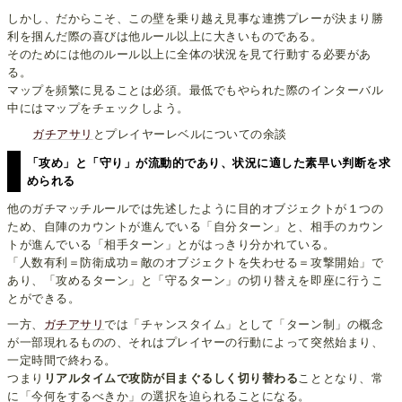
しかし、だからこそ、この壁を乗り越え見事な連携プレーが決まり勝
利を掴んだ際の喜びは他ルール以上に大きいものである。
そのためには他のルール以上に全体の状況を見て行動する必要があ
る。
マップを頻繁に見ることは必須。最低でもやられた際のインターバル
中にはマップをチェックしよう。
ガチアサリ
とプレイヤーレベルについての余談
「攻め」と「守り」が流動的であり、状況に適した素早い判断を求
められる
他のガチマッチルールでは先述したように目的オブジェクトが１つの
ため、自陣のカウントが進んでいる「自分ターン」と、相手のカウン
トが進んでいる「相手ターン」とがはっきり分かれている。
「人数有利＝防衛成功＝敵のオブジェクトを失わせる＝攻撃開始」で
あり、「攻めるターン」と「守るターン」の切り替えを即座に行うこ
とができる。
一方、
ガチアサリ
では「チャンスタイム」として「ターン制」の概念
が一部現れるものの、それはプレイヤーの行動によって突然始まり、
一定時間で終わる。
つまり
リアルタイムで攻防が目まぐるしく切り替わる
こととなり、常
に「今何をするべきか」の選択を迫られることになる。