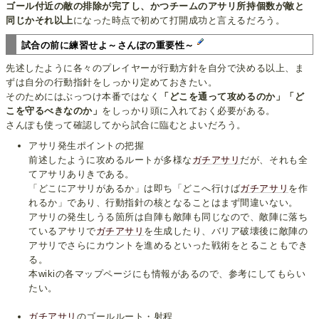
ゴール付近の敵の排除が完了し、かつチームのアサリ所持個数が敵と
同じかそれ以上
になった時点で初めて打開成功と言えるだろう。
試合の前に練習せよ～さんぽの重要性～
先述したように各々のプレイヤーが行動方針を自分で決める以上、ま
ずは自分の行動指針をしっかり定めておきたい。
そのためにはぶっつけ本番ではなく
「どこを通って攻めるのか」「ど
こを守るべきなのか」
をしっかり頭に入れておく必要がある。
さんぽも使って確認してから試合に臨むとよいだろう。
アサリ発生ポイントの把握
前述したように攻めるルートが多様な
ガチアサリ
だが、それも全
てアサリありきである。
「どこにアサリがあるか」は即ち「どこへ行けば
ガチアサリ
を作
れるか」であり、行動指針の核となることはまず間違いない。
アサリの発生しうる箇所は自陣も敵陣も同じなので、敵陣に落ち
ているアサリで
ガチアサリ
を生成したり、バリア破壊後に敵陣の
アサリでさらにカウントを進めるといった戦術をとることもでき
る。
本wikiの各マップページにも情報があるので、参考にしてもらい
たい。
ガチアサリ
のゴールルート・射程