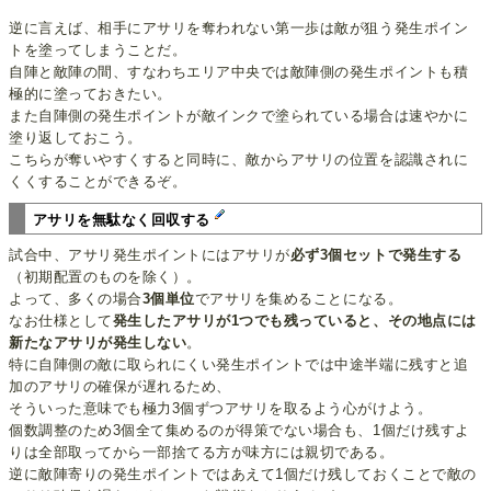
逆に言えば、相手にアサリを奪われない第一歩は敵が狙う発生ポイン
トを塗ってしまうことだ。
自陣と敵陣の間、すなわちエリア中央では敵陣側の発生ポイントも積
極的に塗っておきたい。
また自陣側の発生ポイントが敵インクで塗られている場合は速やかに
塗り返しておこう。
こちらが奪いやすくすると同時に、敵からアサリの位置を認識されに
くくすることができるぞ。
アサリを無駄なく回収する
試合中、アサリ発生ポイントにはアサリが
必ず3個セットで発生する
（初期配置のものを除く）。
よって、多くの場合
3個単位
でアサリを集めることになる。
なお仕様として
発生したアサリが1つでも残っていると、その地点には
新たなアサリが発生しない
。
特に自陣側の敵に取られにくい発生ポイントでは中途半端に残すと追
加のアサリの確保が遅れるため、
そういった意味でも極力3個ずつアサリを取るよう心がけよう。
個数調整のため3個全て集めるのが得策でない場合も、1個だけ残すよ
りは全部取ってから一部捨てる方が味方には親切である。
逆に敵陣寄りの発生ポイントではあえて1個だけ残しておくことで敵の