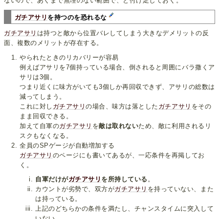
ないので、あくまで無理のない範囲で、と付け足しておく。
ガチアサリ
を持つのを恐れるな
ガチアサリ
は持つと敵から位置バレしてしまう大きなデメリットの反
面、複数のメリットが存在する。
やられたときのリカバリーが容易
例えばアサリを7個持っている場合、倒されると周囲にバラ撒くア
サリは3個。
つまり近くに味方がいても3個しか再回収できず、アサリの総数は
減ってしまう。
これに対し
ガチアサリ
の場合、味方は落とした
ガチアサリ
をその
まま回収できる。
加えて自軍の
ガチアサリ
を
敵は取れない
ため、敵に利用されるリ
スクもなくなる。
全員のSPゲージが自動増加する
ガチアサリ
のページにも書いてあるが、一応条件を再掲してお
く。
自軍だけが
ガチアサリ
を所持している
。
カウントが劣勢で、双方が
ガチアサリ
を持っていない、また
は持っている。
上記のどちらかの条件を満たし、チャンスタイムに突入して
いない。