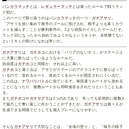
バンカラマッチ
とは、
レギュラーマッチ
とは違ったルールで戦うラン
ク戦だ。
このページで取り扱うのは
バンカラマッチ
の一つ・
ガチアサリ
。
「アサリを拾い集めて相手のゴールに投げ入れ、相手よりも多くカウ
ントを減らす」ことが勝利条件の、2より続投のイカしたゲームだぞ。
ランク10になったから始めてみようかなというキミや、全然勝てない
というキミの助けになれば幸いだ。
ガチアサリ
は、
ガチホコ
における「バリアのないホコ」がステージ上
に大量に散らばっているようなルールだ。
自由度は
ガチホコ
と同様か、それ以上に高い。
ガチホコ
と違う点は、アサリがステージのアチラコチラに散らばって
いるので、攻めるルート、攻めてくるルートが固定されにくい点だ。
この点は、
ナワバリバトル
に似ているぞ。毎回違うルートから攻める
ことになったり、複数ルートから同時進攻をされたりということもあ
る。
また
ガチホコ
や
ガチヤグラ
は1つのみであり、失っても必然的に複数人
で協力して奪い返しに向かうことができたが、
ガチアサリ
は個々人が
生成できる関係でどうしても個人プレーになりやすい。
そんな
ガチアサリ
で大切なことは、「全域の塗り」と、「味方の様子