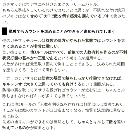
ガチマッチはウデマエを賭けたエクストリームバトル。
もちろん手抜きしているわけではないとは思うが、不慣れな付け焼刃
のブキではなく
せめて1対1で敵を倒す感覚を掴んでいるブキ
で挑みた
い。
単独でもカウントを進めることができる／進められてしまう
他のガチマッチルールは
複数の味方がやられた状態ではカウントを大
きく進めることが非常に難しい
。
言い換えると、
他3ルールはすべて、前線での人数有利を作るのが不利
状況打開の基本かつ王道である
という考え方が通用する。
人数が多ければ最悪取り囲んで倒すことはできるし、決められた範囲
を塗りまくることだって造作もない。
一方、
ガチアサリ
には
防衛の場面で敵をしっかり排除できなければ、
キルレシオで大きく上回っていても負けうる
という側面がある。
防衛の裏を取ってアサリを投げればカウントが進む以上、ちゃんと排
除しきれなければキルが多くても勝てないのだ。
これは他3ルールの「人数有利状況を作れれば打開はほぼ成功であり、
そこからは敵のカウントがほぼ進まなくなる」性質と決定的に異なる
点である。
先述の通りキルができるのは当然として、
ちゃんとキルして敵を追い
払えているのか
が重要となる。