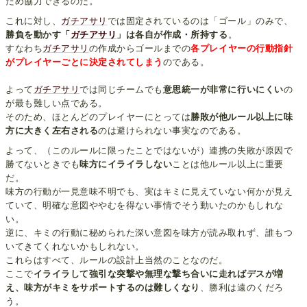
ため協力できるのだ。
これに対し、
ガチアサリ
では固定されているのは「ゴール」のみで、
勝負を動かす「
ガチアサリ
」は各自が作成・所持する
。
すなわち
ガチアサリ
の作成からゴールまでの
各プレイヤーの行動指針
がプレイヤーごとに決定されてしまう
のである。
よって
ガチアサリ
では同じチームでも
意思統一が非常に行いにくい
の
が最も難しい点である。
そのため、ほとんどのプレイヤーにとっては
勝敗が他ルール以上に味
方に大きく左右される
のは避けられない事実なのである。
よって、（このルールに限ったことではないが）連携の失敗が原因で
勝てないときでも
味方にイライラしない
ことは他ルール以上に重要
だ。
味方の行動が一見意味不明でも、実はキミに見えていない何かが見え
ていて、明確な意図ややむを得ない事情でそう動いたのかもしれな
い。
逆に、キミの行動に秘められた深い意図を味方が読み取れず、誰もつ
いてきてくれないかもしれない。
これらはすべて、ルールの設計上当然のことなのだ。
ここで
イライラして強引な突撃や無理な撃ち合いに走ればデスが増
え、味方がキミをサポートするのは難しくなり
、勝利は遠のくだろ
う。