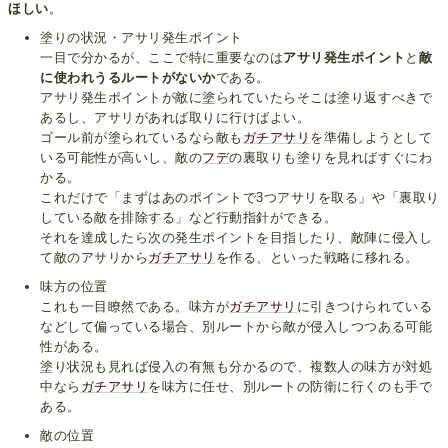
ほしい
。
塗りの状況・アサリ発生ポイント
一目で分かるが、ここで特に重要なのは
アサリ発生ポイント
と
敵
に使われうるルートがないか
である。
アサリ発生ポイントが敵に塗られていたらそこは塗り返すべきで
あるし、アサリがあれば取りに行けばよい。
ゴール前が塗られているなら敵も
ガチアサリ
を準備しようとして
いる可能性が高いし、敵の
フデ
の裏取りも塗りを見ればすぐにわ
かる。
これだけで「まずはあのポイントで3つアサリを取る」や「裏取り
している敵を排除する」など行動指針ができる。
それを達成したら次の発生ポイントを目指したり、敵陣に侵入し
て敵のアサリから
ガチアサリ
を作る、といった戦略に移れる。
味方の位置
これも一目瞭然である。味方が
ガチアサリ
に引きつけられている
などして偏っている場合、別ルートから敵が侵入しつつある可能
性がある。
塗り状況も見れば侵入の有無も分かるので、複数人の味方が対処
中なら
ガチアサリ
を味方に任せ、別ルートの防衛に行くのも手で
ある。
敵の位置