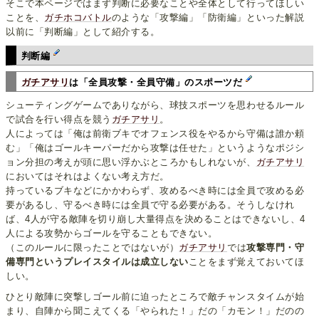
そこで本ページではまず判断に必要なことや全体として行ってほしい
ことを、
ガチホコバトル
のような「攻撃編」「防衛編」といった解説
以前に「判断編」として紹介する。
判断編
ガチアサリ
は「全員攻撃・全員守備」のスポーツだ
シューティングゲームでありながら、球技スポーツを思わせるルール
で試合を行い得点を競う
ガチアサリ
。
人によっては「俺は前衛ブキでオフェンス役をやるから守備は誰か頼
む」「俺はゴールキーパーだから攻撃は任せた」というようなポジシ
ョン分担の考えが頭に思い浮かぶところかもしれないが、
ガチアサリ
においてはそれはよくない考え方だ。
持っているブキなどにかかわらず、攻めるべき時には全員で攻める必
要があるし、守るべき時には全員で守る必要がある。そうしなけれ
ば、4人が守る敵陣を切り崩し大量得点を決めることはできないし、4
人による攻勢からゴールを守ることもできない。
（このルールに限ったことではないが）
ガチアサリ
では
攻撃専門・守
備専門というプレイスタイルは成立しない
ことをまず覚えておいてほ
しい。
ひとり敵陣に突撃しゴール前に迫ったところで敵チャンスタイムが始
まり、自陣から聞こえてくる「やられた！」だの「カモン！」だのの