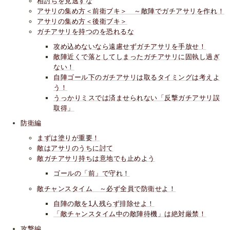
相討ちを見逃すな
アサリの集め方＜前衛ブキ＞ ～敵陣でガチアサリを作れ！
アサリの集め方＜後衛ブキ＞
ガチアサリを持つのを恐れるな
攻め込めないなら遠慮せずガチアサリを手放せ！
敵陣近くで落としてしまったガチアサリに固執し過ぎ
ない！
自陣ゴール下のガチアサリは取るタイミングは考えよ
う！
うっかりミスでは済ませられない「反撃ガチアサリ誤
取得」
防衛編
まずは塗りが重要！
敵はアサリのうちに討て
敵ガチアサリ持ちは意地でも止めよう
ゴールの「前」で守れ！
敵チャンスタイム ～必ず全員で防衛せよ！
自陣の敵を1人残らず排除せよ！
「敵チャンスタイム中の敵陣待機」は絶対厳禁！
攻撃編