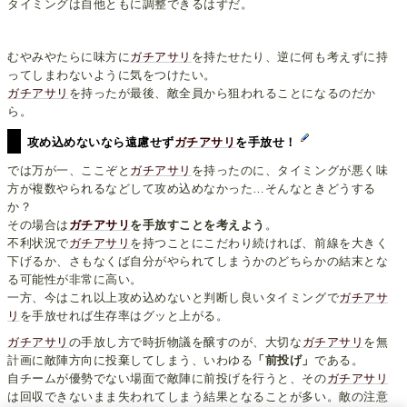
タイミングは自他ともに調整できるはずだ。
むやみやたらに味方に
ガチアサリ
を持たせたり、逆に何も考えずに持
ってしまわないように気をつけたい。
ガチアサリ
を持ったが最後、敵全員から狙われることになるのだか
ら。
攻め込めないなら遠慮せず
ガチアサリ
を手放せ！
では万が一、ここぞと
ガチアサリ
を持ったのに、タイミングが悪く味
方が複数やられるなどして攻め込めなかった…そんなときどうする
か？
その場合は
ガチアサリ
を手放すことを考えよう
。
不利状況で
ガチアサリ
を持つことにこだわり続ければ、前線を大きく
下げるか、さもなくば自分がやられてしまうかのどちらかの結末とな
る可能性が非常に高い。
一方、今はこれ以上攻め込めないと判断し良いタイミングで
ガチアサ
リ
を手放せれば生存率はグッと上がる。
ガチアサリ
の手放し方で時折物議を醸すのが、大切な
ガチアサリ
を無
計画に敵陣方向に投棄してしまう、いわゆる
「前投げ」
である。
自チームが優勢でない場面で敵陣に前投げを行うと、その
ガチアサリ
は回収できないまま失われてしまう結果となることが多い。敵の注意