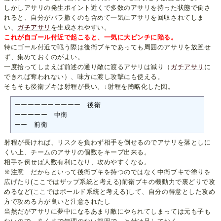
しかしアサリの発生ポイント近くで多数のアサリを持った状態で倒さ
れると、自分がバラ撒くのも含めて一気にアサリを回収されてしま
い、
ガチアサリ
を生成されやすい。
これが自ゴール付近で起こると、一気に大ピンチに陥る。
特にゴール付近で戦う際は後衛ブキであっても周囲のアサリを放置せ
ず、集めておくのがよい。
一度拾ってしまえば前述の通り敵に渡るアサリは減り（
ガチアサリ
に
できれば奪われない）、味方に渡し攻撃にも使える。
そもそも後衛ブキは射程が長い。↓射程を簡略化した図。
ーーーーーーーーーー　後衛

ーーーーー　中衛

ーー　前衛
射程が長ければ、リスクを負わず相手を倒せるのでアサリを落としに
くい上、チームのアサリの個数をキープ出来る。
相手を倒せば人数有利になり、攻めやすくなる。
※注意 だからといって後衛ブキを持つのではなく中衛ブキで塗りを
広げたり(ここではザップ系統と考える)前衛ブキの機動力で裏どりで攻
めるなど(ここではボールド系統と考える)して、自分の得意とした攻め
方で攻める方が良いと注意されたし
当然だがアサリに夢中になるあまり敵にやられてしまっては元も子も