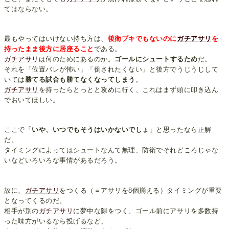
てはならない。
最もやってはいけない持ち方は、
後衛ブキでもないのに
ガチアサリ
を
持ったまま後方に居座ること
である。
ガチアサリ
は何のためにあるのか。
ゴールにシュートするため
だ。
それを「位置バレが怖い」「倒されたくない」と後方でうじうじして
いては
勝てる試合も勝てなくなってしまう
。
ガチアサリ
を持ったらとっとと攻めに行く、これはまず頭に叩き込ん
でおいてほしい。
ここで「
いや、いつでもそうはいかないでしょ
」と思ったなら正解
だ。
タイミングによってはシュートなんて無理、防衛でそれどころじゃな
いなどいろいろな事情があるだろう。
故に、
ガチアサリ
をつくる（＝アサリを8個揃える）タイミングが重要
となってくるのだ。
相手が別の
ガチアサリ
に夢中な隙をつく、ゴール前にアサリを多数持
った味方がいるなら投げるなど、