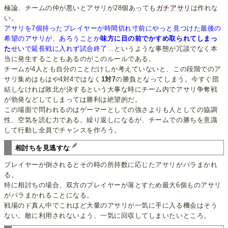
極論、チームの仲が悪いとアサリが28個あっても
ガチアサリ
は作れな
い。
アサリを7個持ったプレイヤーが時間切れ寸前にやっと見つけた最後の
希望のアサリが、あろうことか
味方に目の前でかすめ取られてしまっ
た
せいで延長戦に入れず試合終了
…というような事態が冗談でなく本
当に発生することもあるのがこのルールである。
チームが4人とも自分のことだけしか考えていないと、この段階でのア
サリ集めはもはや4対4ではなく
1対7
の勝負となってしまう。今すぐ団
結しなければ敗北が決するという大事な時にチーム内でアサリ争奪戦
が勃発などしてしまっては勝利は絶望的だ。
この場面で問われるのはゲーマーとしての強さよりも人としての協調
性、空気を読む力である。繰り返しになるが、チームでの勝ちを意識
して行動し全員でチャンスを作ろう。
相討ちを見逃すな
プレイヤーが倒されるとその時の所持数に応じたアサリがバラまかれ
る。
特に相討ちの場合、双方のプレイヤーが落とすため最大6個ものアサリ
がバラまかれることになる。
戦場のド真ん中でこれほど大量のアサリが一気に手に入る機会はそう
ない。敵に利用されないよう、一気に回収してしまいたいところ。