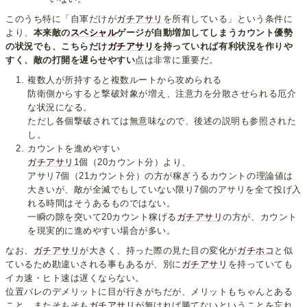
このうち特に「自軍だけが
ガチアサリ
を所有している」という条件に
より、
本来敵の
スペシャル
ゲージが自動増加してしまうカウント優勢
の状況でも、こちらだけ
ガチアサリ
を持っていれば有利状況を作りや
すく、敵の打開を遅らせやすい
点は非常に重要だ。
複数人が所持すると複数ルートから攻められる
防衛側からすると撃破対象が増え、注意力を分散させられる厄介
な状況になる。
ただし各個撃破されては無意味なので、後述の説明も参照された
し。
カウントを進めやすい
ガチアサリ
1個（20カウント分）より、
アサリ7個（21カウント分）の方が稼ぎうるカウントの理論値は
大きいが、敵が全滅でもしていない限り7個のアサリを全て投げ入
れる時間はそうあるものではない。
一瞬の隙を突いて20カウント稼げる
ガチアサリ
の方が、カウント
を現実的に進めやすい場合が多い。
なお、
ガチアサリ
が大きく、持った際の見た目の変化が
ガチホコ
と似
ているため勘違いされる事もあるが、別に
ガチアサリ
を持っていても
イカ速・ヒト速は遅くならない。
位置バレのデメリットに目が行きがちだが、メリットもちゃんとある
こと、またそもそも
ガチアサリ
が無ければ勝てないということを忘れ