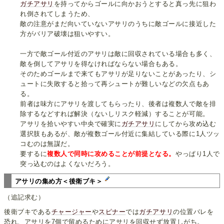
ガチアサリ
を持ってからゴールに向かおうとすると真っ先に狙わ
れ倒されてしまうため、
敵の注意がまだ向いていないアサリのうちに敵ゴールに接近した
方がバリア破壊は狙いやすい。
一方で敵ゴール付近のアサリは敵に回収されている場合も多く、
敵を倒してアサリを得なければならない場合もある。
そのためゴールまで来てもアサリが足りないことがあったり、シ
ュートに失敗すると拾って再シュートが難しいなどの欠点もあ
る。
前者は味方にアサリを渡してもらったり、後者は複数人で敵を排
除するなどすれば解決（ないしリスク軽減）することが可能。
アサリを拾いやすい中央で確実に
ガチアサリ
にしてから攻め込む
選択肢もあるが、敵が複数ゴール付近に集結している際に1人ツッ
コむのは無謀だ。
要するに
複数人で同時に攻めることが前提となる。
やっぱり1人で
突っ込むのはよくないだろう。
アサリの集め方＜後衛ブキ＞
（追記求む）
後衛ブキである
チャージャー
や
スピナー
では
ガチアサリ
の位置バレを
恐れ、アサリを7個で留めるためにアサリを回収せず放置しがち。