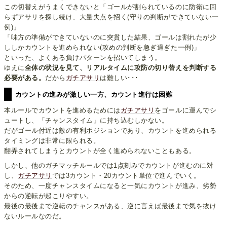
この切替えがうまくできないと「ゴールが割られているのに防衛に回
らずアサリを探し続け、大量失点を招く(守りの判断ができていない一
例)」
「味方の準備ができていないのに突貫した結果、ゴールは割れたが少
ししかカウントを進められない(攻めの判断を急ぎ過ぎた一例)」
といった、よくある負けパターンを招いてしまう。
ゆえに
全体の状況を見て、リアルタイムに攻防の切り替えを判断する
必要がある。
だから
ガチアサリ
は難しい･･･
カウントの進みが激しい一方、カウント進行は困難
本ルールでカウントを進めるためには
ガチアサリ
をゴールに運んでシ
ュートし、「チャンスタイム」に持ち込むしかない。
だがゴール付近は敵の有利ポジションであり、カウントを進められる
タイミングは非常に限られる。
翻弄されてしまうとカウントが全く進められないこともある。
しかし、他のガチマッチルールでは1点刻みでカウントが進むのに対
し、
ガチアサリ
では3カウント・20カウント単位で進んでいく。
そのため、一度チャンスタイムになると一気にカウントが進み、劣勢
からの逆転が起こりやすい。
最後の最後まで逆転のチャンスがある、逆に言えば最後まで気を抜け
ないルールなのだ。