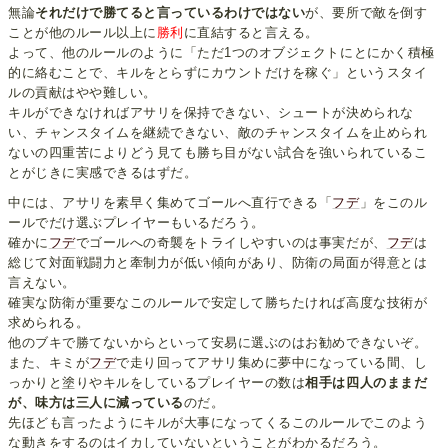
無論
それだけで勝てると言っているわけではない
が、要所で敵を倒す
ことが他のルール以上に
勝利
に直結すると言える。
よって、他のルールのように「ただ1つのオブジェクトにとにかく積極
的に絡むことで、キルをとらずにカウントだけを稼ぐ」というスタイ
ルの貢献はやや難しい。
キルができなければアサリを保持できない、シュートが決められな
い、チャンスタイムを継続できない、敵のチャンスタイムを止められ
ないの四重苦によりどう見ても勝ち目がない試合を強いられているこ
とがじきに実感できるはずだ。
中には、アサリを素早く集めてゴールへ直行できる「
フデ
」をこのル
ールでだけ選ぶプレイヤーもいるだろう。
確かに
フデ
でゴールへの奇襲をトライしやすいのは事実だが、
フデ
は
総じて対面戦闘力と牽制力が低い傾向があり、防衛の局面が得意とは
言えない。
確実な防衛が重要なこのルールで安定して勝ちたければ高度な技術が
求められる。
他のブキで勝てないからといって安易に選ぶのはお勧めできないぞ。
また、キミが
フデ
で走り回ってアサリ集めに夢中になっている間、し
っかりと塗りやキルをしているプレイヤーの数は
相手は四人のままだ
が、味方は三人に減っている
のだ。
先ほども言ったようにキルが大事になってくるこのルールでこのよう
な動きをするのはイカしていないということがわかるだろう。