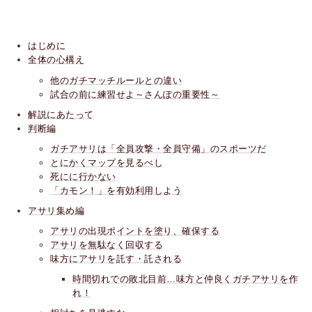
はじめに
全体の心構え
他のガチマッチルールとの違い
試合の前に練習せよ～さんぽの重要性～
解説にあたって
判断編
ガチアサリは「全員攻撃・全員守備」のスポーツだ
とにかくマップを見るべし
死にに行かない
「カモン！」を有効利用しよう
アサリ集め編
アサリの出現ポイントを塗り、確保する
アサリを無駄なく回収する
味方にアサリを託す・託される
時間切れでの敗北目前…味方と仲良くガチアサリを作
れ！