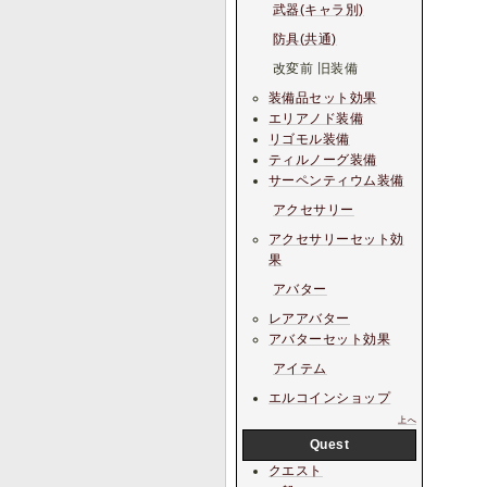
武器(キャラ別)
防具(共通)
改変前 旧装備
装備品セット効果
エリアノド装備
リゴモル装備
ティルノーグ装備
サーペンティウム装備
アクセサリー
アクセサリーセット効
果
アバター
レアアバター
アバターセット効果
アイテム
エルコインショップ
上へ
Quest
クエスト