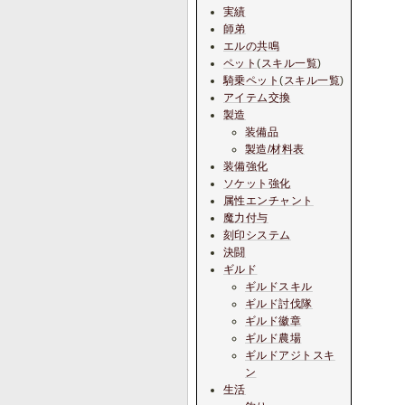
実績
師弟
エルの共鳴
ペット
(
スキル一覧
)
騎乗ペット
(
スキル一覧
)
アイテム交換
製造
装備品
製造/材料表
装備強化
ソケット強化
属性エンチャント
魔力付与
刻印システム
決闘
ギルド
ギルドスキル
ギルド討伐隊
ギルド徽章
ギルド農場
ギルドアジトスキ
ン
生活