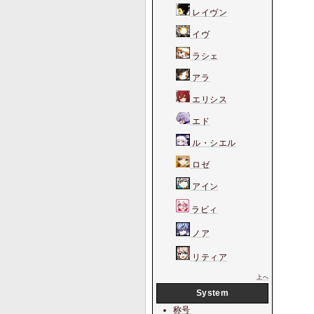
レイヴン
イヴ
ラシェ
アラ
エリシス
エド
ル・シエル
ロゼ
アイン
ラビィ
ノア
リティア
上へ
System
称号