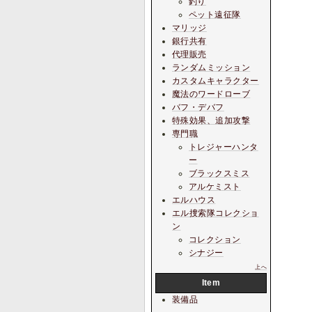
釣り
ペット遠征隊
マリッジ
銀行共有
代理販売
ランダムミッション
カスタムキャラクター
魔法のワードローブ
バフ・デバフ
特殊効果、追加攻撃
専門職
トレジャーハンタ
ー
ブラックスミス
アルケミスト
エルハウス
エル捜索隊コレクショ
ン
コレクション
シナジー
上へ
Item
装備品