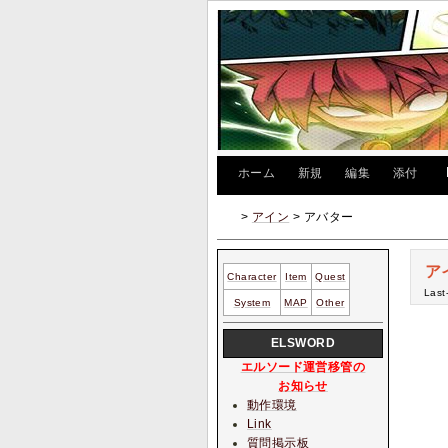
[
ホーム
|
新規
|
編集
|
添付
]
>
アイン
> アバター
ア
Character
Item
Quest
Last
System
MAP
Other
ELSWORD
エルソード運営移管の
お知らせ
動作環境
Link
質問掲示板