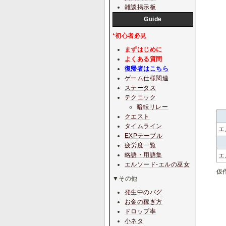
雑談掲示板
Guide
*初心者必見
まずはじめに
よくある質問
復帰者はこちら
ゲーム仕様関連
ステータス
テクニック
暗転リレー
クエスト
タイムライン
エ
EXPテーブル
疲労度一覧
略語・用語集
エ
エルソード-エルの巫女
仮
▼その他
発生中のバグ
お金の稼ぎ方
ドロップ率
小ネタ