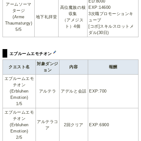
ED:8000
アームソーマ
高位魔族の核
EXP:14600
タージ
収集
3次職プロモーションキ
(Arme
地下礼拝堂
（アメジス
ューブ
Thaumaturgy)
ト）4個
[コボ]スキルスロットメ
5/5
ダル(30日)
エブルームエモチオン
対象ダンジ
クエスト名
内容
報酬
ョン
エブルームエモ
チオン
(Erbluhen
アルテラ
アデルと会話
EXP:700
Emotion)
1/5
エブルームエモ
チオン
アルテラコ
(Erbluhen
2回クリア
EXP:6900
ア
Emotion)
2/5