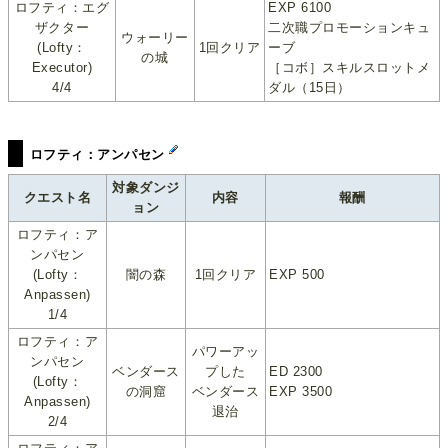
ロフティ：エグ
EXP 6100
ザクター
二次職プロモーションキュ
ウォーリー
(Lofty：
1回クリア
ーブ
の城
Executor)
［コボ］スキルスロットメ
4/4
ダル（15日）
ロフティ：アンパセン
対象ダンジ
クエスト名
内容
報酬
ョン
ロフティ：ア
ンパセン
(Lofty：
闇の森
1回クリア
EXP 500
Anpassen)
1/4
ロフティ：ア
パワーアッ
ンパセン
ベンダース
プした
ED 2300
(Lofty：
の洞窟
ベンダース
EXP 3500
Anpassen)
退治
2/4