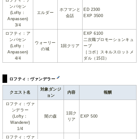
ロフティ：ア
ンパセン
ホフマンと
ED 2300
(Lofty：
エルダー
会話
EXP 3500
Anpassen)
3/4
ロフティ：ア
EXP 6100
ンパセン
二次職プロモーションキュ
ウォーリー
(Lofty：
1回クリア
ーブ
の城
Anpassen)
［コボ］スキルスロットメ
4/4
ダル（15日）
ロフティ：ヴァンデラー
対象ダンジ
クエスト名
内容
報酬
ョン
ロフティ：ヴァ
ンデラー
1回ク
(Lofty：
闇の森
EXP 500
リア
Wanderer)
1/4
ロフティ：ヴァ