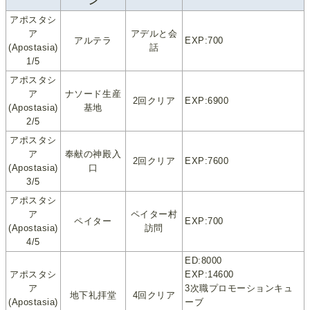
ン
アポスタシ
ア
アデルと会
アルテラ
EXP:700
(Apostasia)
話
1/5
アポスタシ
ア
ナソード生産
2回クリア
EXP:6900
(Apostasia)
基地
2/5
アポスタシ
ア
奉献の神殿入
2回クリア
EXP:7600
(Apostasia)
口
3/5
アポスタシ
ア
ペイター村
ペイター
EXP:700
(Apostasia)
訪問
4/5
ED:8000
アポスタシ
EXP:14600
ア
3次職プロモーションキュ
地下礼拝堂
4回クリア
(Apostasia)
ーブ