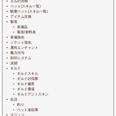
エルの共鳴
ペット
(
スキル一覧
)
騎乗ペット
(
スキル一覧
)
アイテム交換
製造
装備品
製造/材料表
装備強化
ソケット強化
属性エンチャント
魔力付与
刻印システム
決闘
ギルド
ギルドスキル
ギルド討伐隊
ギルド徽章
ギルド農場
ギルドアジトスキン
生活
釣り
ペット遠征隊
マリッジ