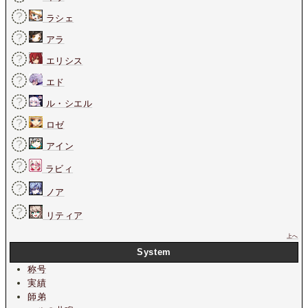
ラシェ
アラ
エリシス
エド
ル・シエル
ロゼ
アイン
ラビィ
ノア
リティア
上へ
System
称号
実績
師弟