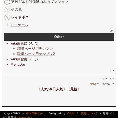
英雄ギルド討伐隊のみのダンジョン
その他
レイドボス
ミニゲーム
上へ
Other
wiki編集について
職業ページ用テンプレ
職業ページ用テンプレ2
wiki練習用ページ
MenuBar
上へ
T.
?
Y.
?
NOW.
?
TOTAL.
?
〔
人気
/
今日人気
〕〔
最新
〕
レンタルWIKI by
WIKIWIKI.jp*
/ Designed by
Olivia
/
広告について
/ 無料レン
タル掲示板
zawazawa