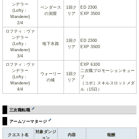
ンデラー
ベンダース
1回ク
ED 2300
(Lofty：
の洞窟
リア
EXP 3500
Wanderer)
2/4
ロフティ：ヴァ
ンデラー
1回ク
ED 2300
(Lofty：
地下水路
リア
EXP 3500
Wanderer)
3/4
ロフティ：ヴァ
EXP 6100
ンデラー
二次職プロモーションキュー
ウォーリー
1回ク
(Lofty：
ブ
の城
リア
Wanderer)
［コボ］スキルスロットメダ
4/4
ル（15日）
三次職転職
アームソーマタージ
対象ダンジ
クエスト名
内容
報酬
ョン