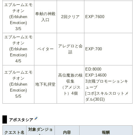
エブルームエモ
チオン
奉献の神殿
(Erbluhen
2回クリア
EXP:7600
入口
Emotion)
3/5
エブルームエモ
チオン
アレグロと会
(Erbluhen
ペイター
EXP:700
話
Emotion)
4/5
ED:8000
エブルームエモ
高位魔族の核
EXP:14600
チオン
収集
3次職プロモーションキ
(Erbluhen
地下礼拝堂
（アメジス
ューブ
Emotion)
ト）4個
[コボ]スキルスロットメ
5/5
ダル(30日)
アポスタシア
対象ダンジョ
クエスト名
内容
報酬