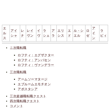
エ
ア
アイ
レ
レイ
イ
ラ
ア
エリ
エ
ル・シ
ロ
ラ
ル
イ
シャ
ナ
ヴン
ヴ
シェ
ラ
シス
ド
エル
ゼ
ビィ
ス
ン
ニ次職転職
ロフティ：エグザクター
ロフティ：アンパセン
ロフティ：ヴァンデラー
三次職転職
アームソーマタージ
エブルームエモチオン
アポスタシア
三次超越職転職クエスト
四次職転職クエスト
コメント