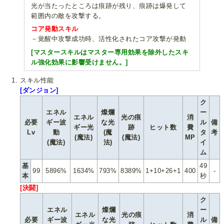
光が当たったところは痕跡が残り、痕跡は爆発して
範囲内の敵を攻撃する。
コア発動スキル
－覚醒中攻撃成功時、活性化されたコア攻撃が発動
[マスタースキルはマスター専用効果を除外したスキ
ル強化効果に影響受けません。]
スキル性能
[ダンジョン]
ク
エネル
燦爛
ー
エネル
光の痕
消
必要
ギー波
な光
ル
備
ギー光
跡
ヒット数
費
Lv
動
(魔
タ
考
(魔法)
(魔法)
MP
(魔法)
法)
イ
ム
基
49
99
5896%
1634%
793%
8389%
1+10+26+1
400
-
本
秒
[決闘]
ク
エネル
燦爛
ー
エネル
光の痕
消
必要
ギー波
な光
ル
備