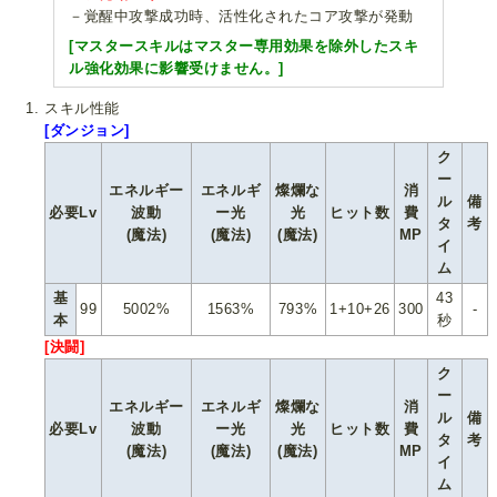
－覚醒中攻撃成功時、活性化されたコア攻撃が発動
[マスタースキルはマスター専用効果を除外したスキ
ル強化効果に影響受けません。]
スキル性能
[ダンジョン]
ク
ー
エネルギー
エネルギ
燦爛な
消
ル
備
必要Lv
波動
ー光
光
ヒット数
費
タ
考
(魔法)
(魔法)
(魔法)
MP
イ
ム
基
43
99
5002%
1563%
793%
1+10+26
300
-
本
秒
[決闘]
ク
ー
エネルギー
エネルギ
燦爛な
消
ル
備
必要Lv
波動
ー光
光
ヒット数
費
タ
考
(魔法)
(魔法)
(魔法)
MP
イ
ム