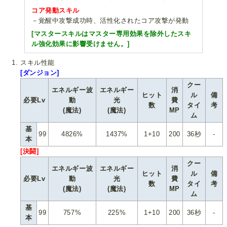
コア発動スキル
－覚醒中攻撃成功時、活性化されたコア攻撃が発動
[マスタースキルはマスター専用効果を除外したスキ
ル強化効果に影響受けません。]
スキル性能
[ダンジョン]
クー
エネルギー波
エネルギー
消
ヒット
ル
備
必要Lv
動
光
費
数
タイ
考
(魔法)
(魔法)
MP
ム
基
99
4826%
1437%
1+10
200
36秒
-
本
[決闘]
クー
エネルギー波
エネルギー
消
ヒット
ル
備
必要Lv
動
光
費
数
タイ
考
(魔法)
(魔法)
MP
ム
基
99
757%
225%
1+10
200
36秒
-
本