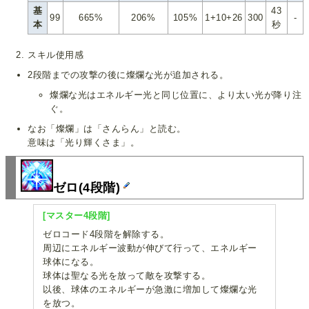
基
43
99
665%
206%
105%
1+10+26
300
-
本
秒
スキル使用感
2段階までの攻撃の後に燦爛な光が追加される。
燦爛な光はエネルギー光と同じ位置に、より太い光が降り注
ぐ。
なお「燦爛」は「さんらん」と読む。
意味は「光り輝くさま」。
ゼロ(4段階)
[マスター4段階]
ゼロコード4段階を解除する。
周辺にエネルギー波動が伸びて行って、エネルギー
球体になる。
球体は聖なる光を放って敵を攻撃する。
以後、球体のエネルギーが急激に増加して燦爛な光
を放つ。