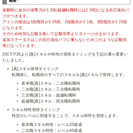
概要
覚醒時に自分の攻撃力が1.2倍(超越転職時には1.3倍)になる自己強化バ
フがつきます。
アインの場合は1段階目が1.05倍、2段階目が1.1倍、3段階目が1.15倍
になります。
そのため特別な記載を除いて記載倍率よりダメージが上がります。
追加ステータスはこの自己強化バフに乗らないためこのような記載倍
率になっています。
2017/7/26より[真]スキルや特性の習得タイミングを下記の通り変更い
たしました。
[真]スキル習得タイミング
転職後に、転職前のすべてのスキルを[真]スキルで習得します。
基本職[真]スキル：二次職転職時
二次職[真]スキル：三次職転職時
三次職[真]スキル：超越転職時
超越職[真]スキル：四次職転職時
スキル特性習得タイミング
特定のレベルに到達することで、スキル特性を習得します。
基本職スキル特性：レベル20達成
二次職スキル特性：レベル40達成