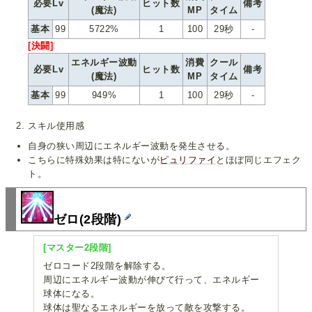
必要Lv
ヒット数
備考
(魔法)
MP
タイム
基本
99
5722%
1
100
29秒
-
[決闘]
エネルギー波動
消費
クール
必要Lv
ヒット数
備考
(魔法)
MP
タイム
基本
99
949%
1
100
29秒
-
スキル使用感
自身の狭い周辺にエネルギー波動を発生させる。
こちらに特殊効果は特にないが
ピュリファイ
とほぼ同じエフェク
ト。
ゼロ(2段階)
[マスター2段階]
ゼロコード2段階を解除する。
周辺にエネルギー波動が伸びて行って、エネルギー
球体になる。
球体は聖なるエネルギーを放って敵を攻撃する。