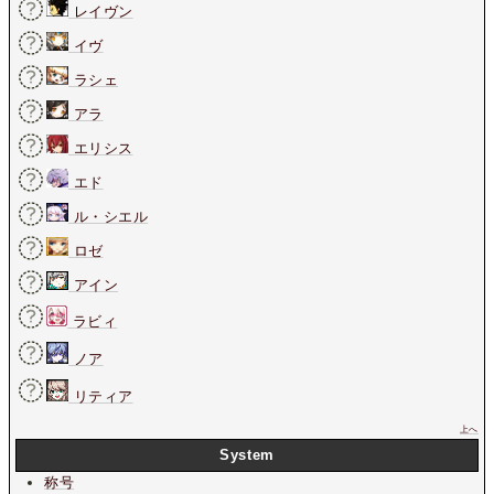
レイヴン
イヴ
ラシェ
アラ
エリシス
エド
ル・シエル
ロゼ
アイン
ラビィ
ノア
リティア
上へ
System
称号