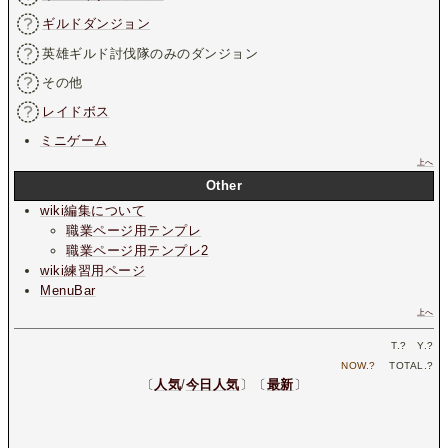
ギルドダンジョン
英雄ギルド討伐隊のみのダンジョン
その他
レイドボス
ミニゲーム
上へ
Other
wiki編集について
職業ページ用テンプレ
職業ページ用テンプレ2
wiki練習用ページ
MenuBar
上へ
T.
?
Y.
?
NOW.
?
TOTAL.
?
〔
人気
/
今日人気
〕〔
最新
〕