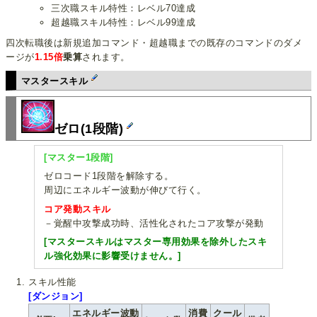
三次職スキル特性：レベル70達成
超越職スキル特性：レベル99達成
四次転職後は新規追加コマンド・超越職までの既存のコマンドのダメ
ージが
1.15倍
乗算
されます。
マスタースキル
ゼロ(1段階)
[マスター1段階]
ゼロコード1段階を解除する。
周辺にエネルギー波動が伸びて行く。
コア発動スキル
－覚醒中攻撃成功時、活性化されたコア攻撃が発動
[マスタースキルはマスター専用効果を除外したスキ
ル強化効果に影響受けません。]
スキル性能
[ダンジョン]
エネルギー波動
消費
クール