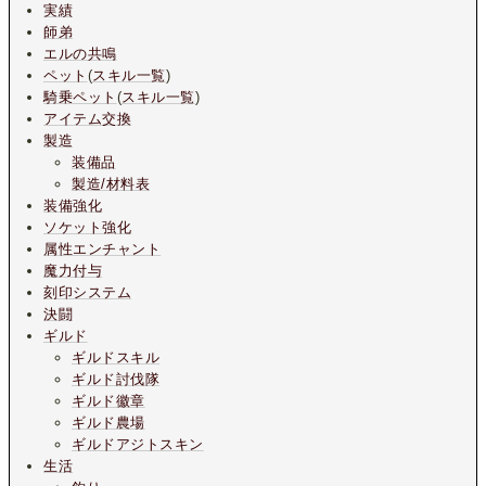
実績
師弟
エルの共鳴
ペット
(
スキル一覧
)
騎乗ペット
(
スキル一覧
)
アイテム交換
製造
装備品
製造/材料表
装備強化
ソケット強化
属性エンチャント
魔力付与
刻印システム
決闘
ギルド
ギルドスキル
ギルド討伐隊
ギルド徽章
ギルド農場
ギルドアジトスキン
生活