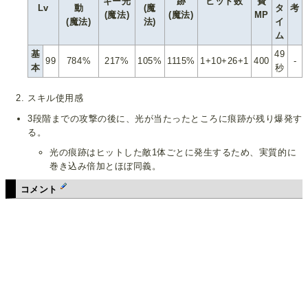
ギー光
跡
ヒット数
費
Lv
動
(魔
タ
考
(魔法)
(魔法)
MP
(魔法)
法)
イ
ム
基
49
99
784%
217%
105%
1115%
1+10+26+1
400
-
本
秒
スキル使用感
3段階までの攻撃の後に、光が当たったところに痕跡が残り爆発す
る。
光の痕跡はヒットした敵1体ごとに発生するため、実質的に
巻き込み倍加とほぼ同義。
コメント