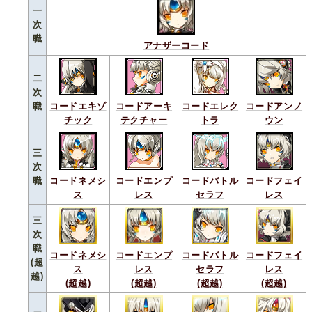
一
次
職
アナザーコード
二
次
職
コードエキゾ
コードアーキ
コードエレク
コードアンノ
チック
テクチャー
トラ
ウン
三
次
職
コードネメシ
コードエンプ
コードバトル
コードフェイ
ス
レス
セラフ
レス
三
次
職
コードネメシ
コードエンプ
コードバトル
コードフェイ
(超
ス
レス
セラフ
レス
越)
(超越)
(超越)
(超越)
(超越)