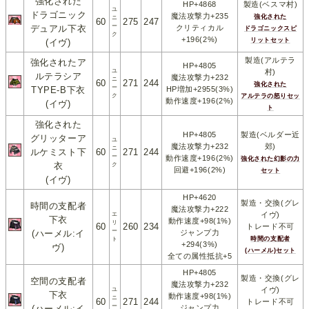
強化された
HP+4868
製造(ベスマ村)
ユ
ドラゴニック
魔法攻撃力+235
強化された
ニ
60
275
247
ー
デュアル下衣
クリティカル
ドラゴニックスピ
ク
+196(2%)
リットセット
(イヴ)
製造(アルテラ
強化されたア
HP+4805
ユ
村)
ルテラシア
魔法攻撃力+232
ニ
60
271
244
強化された
ー
TYPE-B下衣
HP増加+2955(3%)
ク
アルテラの怒りセッ
動作速度+196(2%)
(イヴ)
ト
強化された
HP+4805
製造(ベルダー近
グリッターア
ユ
魔法攻撃力+232
郊)
ニ
ルケミスト下
60
271
244
ー
動作速度+196(2%)
強化された幻影の力
衣
ク
回避+196(2%)
セット
(イヴ)
HP+4620
製造・交換(グレ
時間の支配者
魔法攻撃力+222
イヴ)
エ
下衣
動作速度+98(1%)
リ
60
260
234
トレード不可
ー
(ハーメル:イ
ジャンプ力
時間の支配者
ト
+294(3%)
ヴ)
(ハーメル)セット
全ての属性抵抗+5
HP+4805
製造・交換(グレ
空間の支配者
魔法攻撃力+232
イヴ)
ユ
下衣
動作速度+98(1%)
ニ
60
271
244
トレード不可
ー
(ハーメル:イ
ジャンプ力