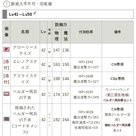
新規入手不可・旧装備
Lv41～Lv50
防御力
画
等
名前
Lv
付加効果
備考
物
魔
級
像
理
法
グローリース
一
42
147
136
般
テイズ
[添
エレノアステ
HP+1341
一
42
163
150
CN専用
般
付]
イズ
魔法攻撃力+137
[添
アスライステ
HP+1609
一
42
168
144
CEp専用
般
付]
イズ
魔法攻撃力+127
ウノーハウンド
ベルダー民兵
HP+3197
レ
42
174
157
(
第三居住地域
)
ア
の下衣
魔法攻撃力+149
ベルダー民兵隊セット
祝福された
CN専用
HP+3019
ベルダー民兵
製造(ベルダー近
エ
魔法攻撃力+162
リ
の下衣
42
182
164
郊)
ー
動作速度+71(1%)
(コードネメシ
強化ベルダー民兵隊
ト
全属性抵抗+10
セット
ス)