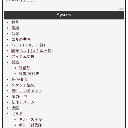
上へ
System
称号
実績
師弟
エルの共鳴
ペット
(
スキル一覧
)
騎乗ペット
(
スキル一覧
)
アイテム交換
製造
装備品
製造/材料表
装備強化
ソケット強化
属性エンチャント
魔力付与
刻印システム
決闘
ギルド
ギルドスキル
ギルド討伐隊