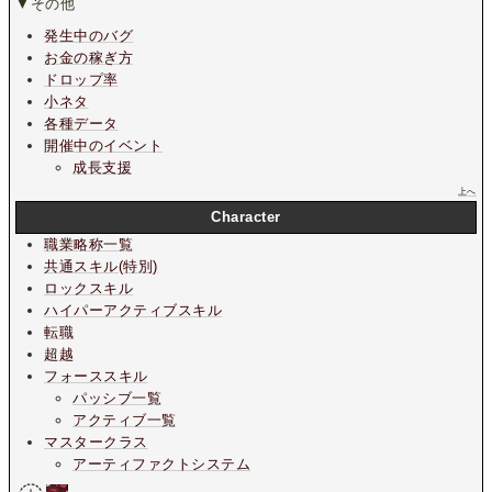
▼その他
発生中のバグ
お金の稼ぎ方
ドロップ率
小ネタ
各種データ
開催中のイベント
成長支援
上へ
Character
職業略称一覧
共通スキル(特別)
ロックスキル
ハイパーアクティブスキル
転職
超越
フォーススキル
パッシブ一覧
アクティブ一覧
マスタークラス
アーティファクトシステム