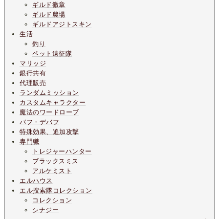
ギルド徽章
ギルド農場
ギルドアジトスキン
生活
釣り
ペット遠征隊
マリッジ
銀行共有
代理販売
ランダムミッション
カスタムキャラクター
魔法のワードローブ
バフ・デバフ
特殊効果、追加攻撃
専門職
トレジャーハンター
ブラックスミス
アルケミスト
エルハウス
エル捜索隊コレクション
コレクション
シナジー