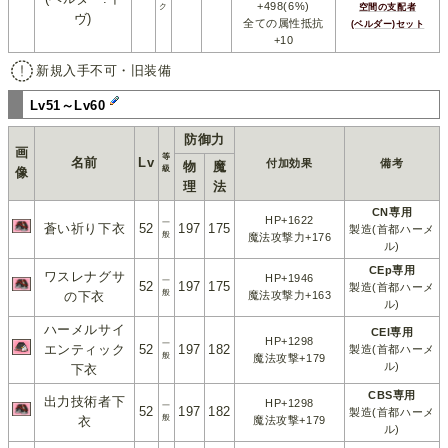
+498(6%)
ク
空間の支配者
ヴ)
全ての属性抵抗
(ベルダー)セット
+10
新規入手不可・旧装備
Lv51～Lv60
防御力
画
等
名前
Lv
付加効果
備考
物
魔
級
像
理
法
CN専用
HP+1622
一
蒼い祈り下衣
52
197
175
製造(首都ハーメ
般
魔法攻撃力+176
ル)
CEp専用
ワスレナグサ
HP+1946
一
52
197
175
製造(首都ハーメ
般
の下衣
魔法攻撃力+163
ル)
ハーメルサイ
CEl専用
HP+1298
一
エンティック
52
197
182
製造(首都ハーメ
般
魔法攻撃+179
ル)
下衣
CBS専用
出力技術者下
HP+1298
一
52
197
182
製造(首都ハーメ
般
衣
魔法攻撃+179
ル)