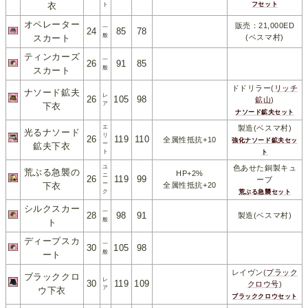
衣
フセット
ト
オペレーター
販売：21,000ED
一
24
85
78
般
スカート
(ベスマ村)
ティンカーズ
一
26
91
85
般
スカート
ドドリラー(
リッチ
ナソード鉱夫
レ
26
105
98
鉱山
)
ア
下衣
ナソード鉱夫セット
エ
製造(ベスマ村)
光るナソード
リ
26
119
110
全属性抵抗+10
強化ナソード鉱夫セッ
ー
鉱夫下衣
ト
ト
ユ
色あせた銅製キュ
荒ぶる急襲の
HP+2%
ニ
26
119
99
ーブ
ー
下衣
全属性抵抗+20
ク
荒ぶる急襲セット
シルクスカー
一
28
98
91
製造(ベスマ村)
般
ト
ディープスカ
一
30
105
98
般
ート
レイヴン(
ブラック
ブラッククロ
レ
30
119
109
クロウ号
)
ア
ウ下衣
ブラッククロウセット