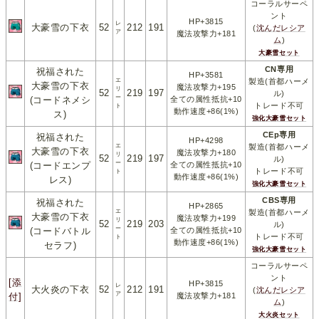
コーラルサーペ
ント
HP+3815
レ
大豪雪の下衣
52
212
191
(
沈んだレシア
ア
魔法攻撃力+181
ム
)
大豪雪セット
CN専用
祝福された
HP+3581
エ
製造(首都ハーメ
大豪雪の下衣
魔法攻撃力+195
リ
52
219
197
ル)
ー
(コードネメシ
全ての属性抵抗+10
トレード不可
ト
動作速度+86(1%)
ス)
強化大豪雪セット
CEp専用
祝福された
HP+4298
エ
製造(首都ハーメ
大豪雪の下衣
魔法攻撃力+180
リ
52
219
197
ル)
ー
(コードエンプ
全ての属性抵抗+10
トレード不可
ト
動作速度+86(1%)
レス)
強化大豪雪セット
CBS専用
祝福された
HP+2865
エ
製造(首都ハーメ
大豪雪の下衣
魔法攻撃力+199
リ
52
219
203
ル)
ー
(コードバトル
全ての属性抵抗+10
トレード不可
ト
動作速度+86(1%)
セラフ)
強化大豪雪セット
コーラルサーペ
ント
[添
HP+3815
レ
大火炎の下衣
52
212
191
(
沈んだレシア
ア
付]
魔法攻撃力+181
ム
)
大火炎セット