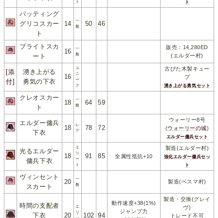
ト
ト
パッティング
一
グリコスカー
14
50
46
般
ト
ブライトスカ
販売：14,280ED
一
16
般
ート
(エルダー村)
ユ
古びた木製キュー
[添
湧き上がる
ニ
16
ブ
ー
付]
勇気の下衣
ク
湧き上がる勇気セット
クレオスカー
一
18
64
59
般
ト
ウォーリー8号
エルダー傭兵
レ
18
78
72
(
ウォーリーの城
)
ア
下衣
エルダー傭兵セット
エ
製造(エルダー村)
光るエルダー
リ
18
91
85
全属性抵抗+10
強化エルダー傭兵セッ
ー
傭兵下衣
ト
ト
ヴィンセント
一
20
製造(ベスマ村)
般
スカート
製造・交換(グレイ
動作速度+38(1%)
時間の支配者
エ
ヴ)
ジャンプ力
リ
下衣
20
102
94
トレード不可