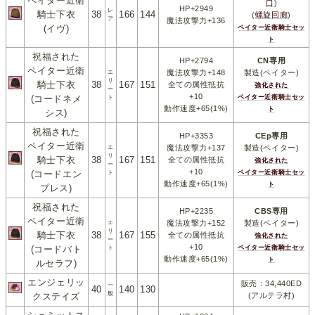
ペイター近衛
口
)
HP+2949
レ
騎士下衣
38
166
144
(
螺旋回廊
)
ア
魔法攻撃力+136
(イヴ)
ペイター近衛騎士セッ
ト
祝福された
HP+2794
CN専用
ペイター近衛
魔法攻撃力+148
製造(ペイター)
エ
リ
騎士下衣
38
167
151
全ての属性抵抗
強化された
ー
+10
(コードネメ
ペイター近衛騎士セッ
ト
動作速度+65(1%)
ト
シス)
祝福された
HP+3353
CEp専用
ペイター近衛
魔法攻撃力+137
製造(ペイター)
エ
リ
騎士下衣
38
167
151
全ての属性抵抗
強化された
ー
+10
(コードエン
ペイター近衛騎士セッ
ト
動作速度+65(1%)
ト
プレス)
祝福された
HP+2235
CBS専用
ペイター近衛
魔法攻撃力+152
製造(ペイター)
エ
リ
騎士下衣
38
167
155
全ての属性抵抗
強化された
ー
+10
(コードバト
ペイター近衛騎士セッ
ト
動作速度+65(1%)
ト
ルセラフ)
エンジェリッ
販売：34,440ED
一
40
140
130
般
クステイズ
(アルテラ村)