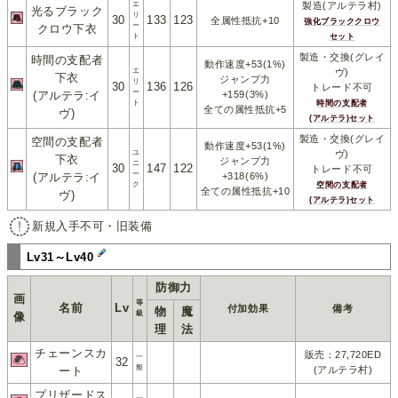
エ
製造(アルテラ村)
光るブラック
リ
30
133
123
全属性抵抗+10
強化ブラッククロウ
ー
クロウ下衣
ト
セット
製造・交換(グレイ
時間の支配者
動作速度+53(1%)
エ
ヴ)
下衣
ジャンプ力
リ
30
136
126
トレード不可
ー
(アルテラ:イ
+159(3%)
ト
時間の支配者
全ての属性抵抗+5
ヴ)
(アルテラ)セット
製造・交換(グレイ
空間の支配者
動作速度+53(1%)
ユ
ヴ)
下衣
ジャンプ力
ニ
30
147
122
トレード不可
ー
(アルテラ:イ
+318(6%)
ク
空間の支配者
全ての属性抵抗+10
ヴ)
(アルテラ)セット
新規入手不可・旧装備
Lv31～Lv40
防御力
画
等
名前
Lv
付加効果
備考
物
魔
級
像
理
法
チェーンスカ
販売：27,720ED
一
32
般
ート
(アルテラ村)
プリザードス