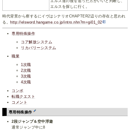
エルス達の後を追った方がいいと判断し、
エルスを探しに行く。
時代背景から察するにイヴはシナリオCHAPTER2辺りの存在と思われ
る。
http://elsword.hangame.co.jp/intro.nhn?m=gi01_02
専用特殊操作
コア解放システム
リカバリーシステム
職業
1次職
2次職
3次職
4次職
コンボ
転職クエスト
コメント
専用特殊操作
2段ジャンプ＆空中浮遊
通常ジャンプ中に8