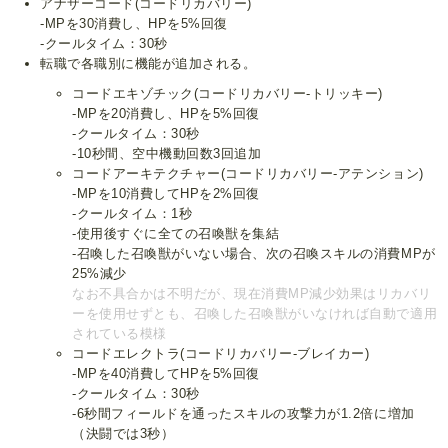
アナザーコード(コードリカバリー)
‐MPを30消費し、HPを5%回復
‐クールタイム：30秒
転職で各職別に機能が追加される。
コードエキゾチック(コードリカバリー‐トリッキー)
‐MPを20消費し、HPを5%回復
‐クールタイム：30秒
‐10秒間、空中機動回数3回追加
コードアーキテクチャー(コードリカバリー‐アテンション)
‐MPを10消費してHPを2%回復
‐クールタイム：1秒
‐使用後すぐに全ての召喚獣を集結
‐召喚した召喚獣がいない場合、次の召喚スキルの消費MPが
25%減少
なお不具合かは不明だが、現在消費MP減少効果はリカバリ
ーを使用せずとも、召喚した召喚獣がいなければ自動で適用
されている模様
コードエレクトラ(コードリカバリー‐ブレイカー)
‐MPを40消費してHPを5%回復
‐クールタイム：30秒
‐6秒間フィールドを通ったスキルの攻撃力が1.2倍に増加
（決闘では3秒）