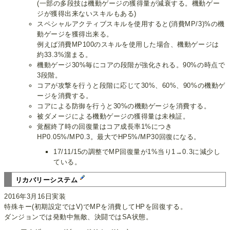
(一部の多段技は機動ゲージの獲得量が減衰する。機動ゲー
ジが獲得出来ないスキルもある)
スペシャルアクティブスキルを使用すると(消費MP/3)%の機
動ゲージを獲得出来る。
例えば消費MP100のスキルを使用した場合、機動ゲージは
約33.3%溜まる。
機動ゲージ30%毎にコアの段階が強化される。90%の時点で
3段階。
コアが攻撃を行うと段階に応じて30%、60%、90%の機動ゲ
ージを消費する。
コアによる防御を行うと30%の機動ゲージを消費する。
被ダメージによる機動ゲージの獲得量は未検証。
覚醒終了時の回復量はコア成長率1%につき
HP0.05%/MP0.3。最大でHP5%/MP30回復になる。
17/11/15の調整でMP回復量が1%当り1→0.3に減少し
ている。
リカバリーシステム
2016年3月16日実装
特殊キー(初期設定ではV)でMPを消費してHPを回復する。
ダンジョンでは発動中無敵、決闘ではSA状態。