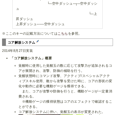
└─空中ダッシュ─┬─空中ダッシ
ュ
└─上
昇ダッシュ
上昇ダッシュ───空中ダッシュ
※ここのキーの記載方法については
こちら
を参照。
コア解放システム
2014年8月27日実装
「コア解放システム」概要
覚醒時に使用した覚醒玉の数に応じて攻撃力が追加されるコ
アが展開され、攻撃、防御の補助を行う。
覚醒状態時にコマンド攻撃、アクティブ/スペシャルアクテ
ィブスキル使用、敵から攻撃を受けた時に、コアの形状の変
化や動作に必要な機動ゲージを獲得できる。
また、コアが攻撃や防御を行うと、機動ゲージが一定量消
費される。
※機動ゲージの獲得状態はコアのエフェクトで確認するこ
とができる。
コア解放システムに伴い、覚醒玉の表示が変更された。