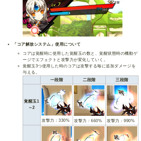
「コア解放システム」使用について
コアは覚醒時に使用した覚醒玉の数と、覚醒状態時の機動ゲ
ージでエフェクトと攻撃力が変化していく。
覚醒玉3つ使用した時のコアは攻撃する毎に追加ダメージを
与える。
一段階
二段階
三段階
覚醒玉1
～2
攻撃力：330%
攻撃力：660%
攻撃力：990%