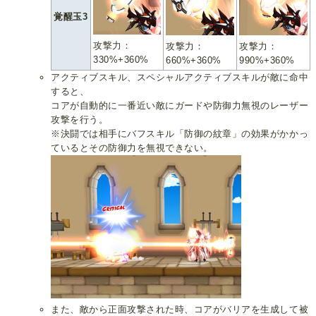
覚醒玉3
攻撃力：
攻撃力：
攻撃力：
330%+360%
660%+360%
990%+360%
アクティブスキル、スペシャルアクティブスキルが敵に命中
すると、
コアが自動的に一番近い敵にガードや防御力無視のレーザー
攻撃を行う。
※決闘では相手にバフスキル「防御の紋章」の効果がかかっ
ているとその防御力を無視できない。
また、敵から正面攻撃された時、コアがバリアを生成して被