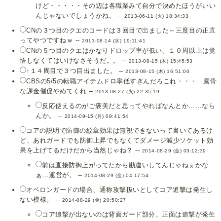
けど・・・・・その辺は各職業みて自分で決めたほうがいい
んじゃないでしょうかね。 --
2013-06-11 (火) 18:34:33
CNの３つ目のクエのコードは３回目で出ました～三度目の正直
ってやつですねｗ --
2013-08-14 (水) 19:11:41
CNの５つ目のクエはかなりドロップ率が低い。１０周以上は覚
悟しなくてはいけなさそうだ。。 --
2013-08-15 (木) 15:45:53
↑１４周目で３つ目出ました。 --
2013-08-15 (木) 16:51:00
CBSの5/5の転職アイテムドロ率低すぎんだろこれ・・・ 露骨
な課金催促やめてくれ --
2013-08-27 (火) 22:35:19
反応使えるのがご褒美だと思ってやればなんとか……なら
んか。 --
2014-09-15 (月) 09:41:54
コアの説明で防御の紋章効果は無視できないって書いてあるけ
ど、あれガードでも防御上昇でもなくてダメージ減少ソケット効
果を上げてるだけだから当然じゃね？ --
2014-08-29 (金) 03:12:39
前は直接防御上がってたから勘違いしてんじゃねぇかな
ぁ…運営が。 --
2014-08-29 (金) 04:17:54
オベロンガードの場合、通称攻撃扱いとしてコア追撃は発生し
ない模様。 --
2014-08-29 (金) 20:50:27
コア追撃が出ないのは背面ガード部分。正面は追撃が発生