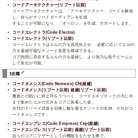
コードアーキテクチャー(リブート以前)
コードアーキテクチャーは、「アーキテクチャー」コードを解放
し、自らがナソードガーディアンを生成
することが可能になり、「オベロン」を生成、サポートします。
コードエレクトラ(Code Electra)
コードエレクトラ(リブート以前)
コードエレクトラはエルの力を具現化させ、 必要に応じてエルの
力を凝縮可能なナソード装置を構成できる。
コア内部に存在するエルの力を凝縮し、より強力な粒子ビームと
して射出が可能。
3次職
コードネメシス(Code Nemesis)
CN(超越)
コードネメシス(リブート以前)
超越(リブート以前)
魔族との戦いに終止符をうつべく、コードエキゾチックの力に今
まで集めたエルの欠片をコアに装着した姿。
古代のナソード武器を召喚し敵を屠るナソードの女神、それがコ
ードネメシスです。
コードエンプレス(Code Empress)
Cep(超越)
コードエンプレス(リブート以前)
超越(リブート以前)
自らのコアにマザーとしての機能をもたせる事で、