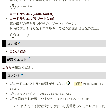
ストーリー
コードサリエル(Code Sariel)
コードサリエル(リブート以前)
眩いほどの光を放つ閃光のナソードクイーン。
瞬時に噴出される光子エネルギーで敵を消滅させる光の女王。
ストーリー
コンボ
コンボ紹介
転職クエスト
こちら
を確認ください
コメント
コードエレクトラの転職が出来ない
--
白羽
?
2013-04-06 (土)
14:09:07
ちょっとむずい --
2013-05-19 (日) 20:44:16
2次職はどれか戦いやすいか --
2013-06-11 (火) 16:58:07
個人的には覚醒溜まりやすいし貫通持ってるエレクトラだ