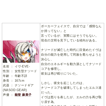
ポーカーフェイスで、自分では「感情なん
か持ってない」と
言っているが、実際にはそうでもない。
現在の文明を見下している傾向がある。
ナソードが滅亡した時代に目覚めたイヴは
自分の能力を使用して同族を甦らせようと
決心し、
自分のエネルギーを動力源としてナソード
名前 ： イヴ-EVE-
コアを修理し、
性別 ： 女性型ナソード
彼女は再び眠りについた。
年齢 ： 年齢不詳
身長 ： 167cm
しかし、彼女を起こしたのは、
武器 ： ナソードギア
ナソードコアを破壊してしまったエルス達
(NASOD GEAR)
だった。
声優 ：
能登 麻美子
イヴは怒りを表したが、エルの力を再び取
り戻す為、