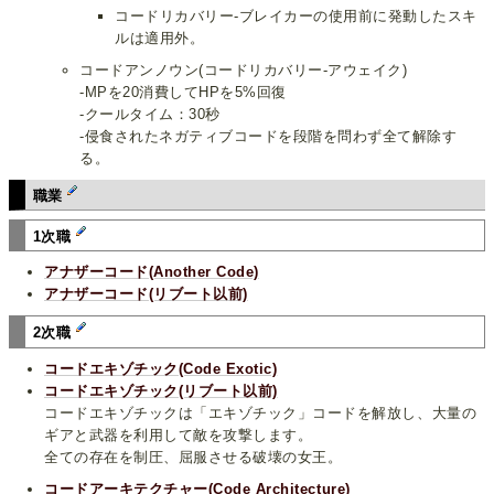
コードリカバリー‐ブレイカーの使用前に発動したスキ
ルは適用外。
コードアンノウン(コードリカバリー‐アウェイク)
‐MPを20消費してHPを5%回復
‐クールタイム：30秒
‐侵食されたネガティブコードを段階を問わず全て解除す
る。
職業
1次職
アナザーコード(Another Code)
アナザーコード(リブート以前)
2次職
コードエキゾチック(Code Exotic)
コードエキゾチック(リブート以前)
コードエキゾチックは「エキゾチック」コードを解放し、大量の
ギアと武器を利用して敵を攻撃します。
全ての存在を制圧、屈服させる破壊の女王。
コードアーキテクチャー(Code Architecture)