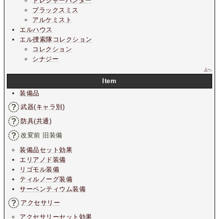
トレジャーハンター
ブラックスミス
アルケミスト
エルハウス
エル捜索隊コレクション
コレクション
シナジー
上へ
Item
装備品
武器(キャラ別)
防具(共通)
改変前 旧装備
装備品セット効果
エリアノド装備
リゴモル装備
ティルノーグ装備
サーペンティウム装備
アクセサリー
アクセサリーセット効果