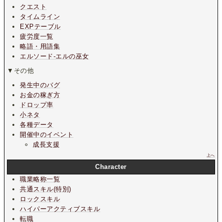
クエスト
タイムライン
EXPテーブル
疲労度一覧
略語・用語集
エルソード-エルの巫女
▼その他
発生中のバグ
お金の稼ぎ方
ドロップ率
小ネタ
各種データ
開催中のイベント
成長支援
上へ
Character
職業略称一覧
共通スキル(特別)
ロックスキル
ハイパーアクティブスキル
転職