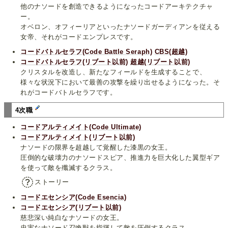
他のナソードを創造できるようになったコードアーキテクチャ
ー。
オベロン、オフィーリアといったナソードガーディアンを従える
女帝、それがコードエンプレスです。
コードバトルセラフ(Code Battle Seraph)
CBS(超越)
コードバトルセラフ(リブート以前)
超越(リブート以前)
クリスタルを改造し、新たなフィールドを生成することで、
様々な状況下において最善の攻撃を繰り出せるようになった。そ
れがコードバトルセラフです。
4次職
コードアルティメイト(Code Ultimate)
コードアルティメイト(リブート以前)
ナソードの限界を超越して覚醒した漆黒の女王。
圧倒的な破壊力のナソードスピア、推進力を巨大化した翼型ギア
を使って敵を殲滅するクラス。
ストーリー
コードエセンシア(Code Esencia)
コードエセンシア(リブート以前)
慈悲深い純白なナソードの女王。
忠実なナソード召喚獣を指揮して敵を圧倒するクラス。