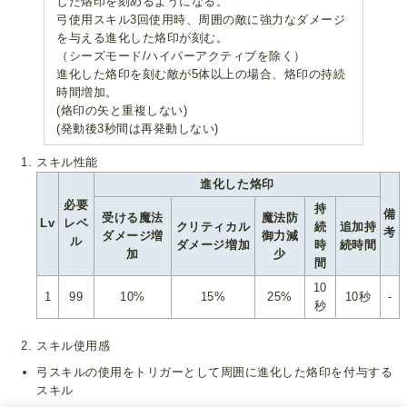
した烙印を刻めるようになる。
弓使用スキル3回使用時、周囲の敵に強力なダメージ
を与える進化した烙印が刻む。
（シーズモード/ハイパーアクティブを除く）
進化した烙印を刻む敵が5体以上の場合、烙印の持続
時間増加。
(烙印の矢と重複しない)
(発動後3秒間は再発動しない)
スキル性能
進化した烙印
必要
持
備
受ける魔法
魔法防
Lv
レベ
クリティカル
続
追加持
考
ダメージ増
御力減
ル
ダメージ増加
時
続時間
加
少
間
10
1
99
10%
15%
25%
10秒
-
秒
スキル使用感
弓スキルの使用をトリガーとして周囲に進化した烙印を付与する
スキル