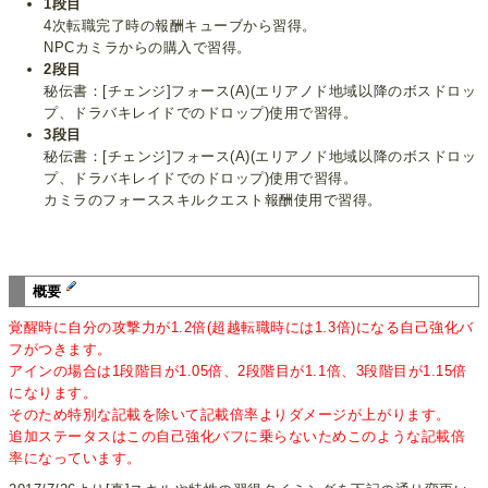
1段目
4次転職完了時の報酬キューブから習得。
NPCカミラからの購入で習得。
2段目
秘伝書：[チェンジ]フォース(A)(エリアノド地域以降のボスドロッ
プ、ドラバキレイドでのドロップ)使用で習得。
3段目
秘伝書：[チェンジ]フォース(A)(エリアノド地域以降のボスドロッ
プ、ドラバキレイドでのドロップ)使用で習得。
カミラのフォーススキルクエスト報酬使用で習得。
概要
覚醒時に自分の攻撃力が1.2倍(超越転職時には1.3倍)になる自己強化バ
フがつきます。
アインの場合は1段階目が1.05倍、2段階目が1.1倍、3段階目が1.15倍
になります。
そのため特別な記載を除いて記載倍率よりダメージが上がります。
追加ステータスはこの自己強化バフに乗らないためこのような記載倍
率になっています。