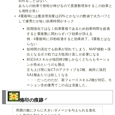
切れることはない。
あちらの効果で射程が伸びるので貫通数増加するこの効果と
も相性が良い
4重複時には魔攻増加量は20%とかなりの数値で火力バフと
して優秀だが短い効果時間がネック
段階強化ではなく効果重複であるため効果時間を超過
すると重複数に関わらずバフ効果が消える
例：4重複時に15秒経過すると効果終了。3重複とはな
らない
短時間の演出でも効果が切れてしまう。MAP移動＋演
出となるボス戦では大抵掛け直しが必要になる
対応SAスキルが強烈枠2種しかなくどちらもモーショ
ンが長めというのも難点
立ち上げ用に短CTのアクティブを2種、維持に強烈
SA1種あたりは欲しくなる
・・・だったのだが、新フォーススキル2種が対応。モ
ーション含め優秀でこの点は克服した。
烙印の痕跡
周囲の敵にさらに大きいダメージを与えられる進化