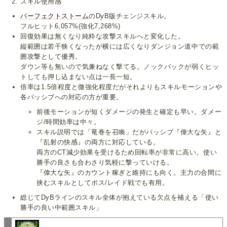
スキル使用感
パーフェクトストーム
のDyB版チェンジスキル。
フルヒット6,057%(強化7,268%)
回復効果は無くなり純粋な攻撃スキルへと変化した。
縦範囲は若干狭くなったが横には広くなりダンジョン道中での範
囲攻撃として優秀。
ダウン等も無いので気兼ねなく撃てる。ノックバックが弱くヒッ
トしても押し込まない点は一長一短。
倍率は1.5倍程度と微強化程度だがそれよりもスキルモーションや
各パッシブへの対応の方が重要。
前後モーションが短くダメージの発生と確定も早い。ダメー
ジ/時間効率は中々。
スキル説明では「竜巻を召喚」だがパッシブ『偉大な矢』と
『乱射の快感』の両方に対応している。
両方のCT減少効果を受けるため回転率が非常に高い。使い
勝手の良さも合わさり気軽に撃っていける。
『偉大な矢』のカウント稼ぎと維持にも向く。主力の合間に
挟むスキルとしてボス/レイド戦でも有用。
総じてDyBラインのスキル全体が抱えている欠点を補える「使い
勝手の良い中範囲スキル」