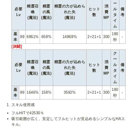
ー
精霊召
精霊
精霊の力が込めら
消
必要
ヒット
ル
備
喚
の風
れた矢
費
Lv
数
タ
考
(魔法)
(魔法)
(魔法)
MP
イ
ム
基
180
99
6861%
659%
14969%
2+21+1
300
-
本
秒
[決闘]
ク
ー
精霊召
精霊
精霊の力が込めら
消
必要
ヒット
ル
備
喚
の風
れた矢
費
Lv
数
タ
考
(魔法)
(魔法)
(魔法)
MP
イ
ム
基
180
99
1646%
158%
3592%
2+21+1
300
-
本
秒
スキル使用感
フルHITで42530％
吸引範囲が広く、安定してフルヒットが見込めるシンプルなHAス
キル。