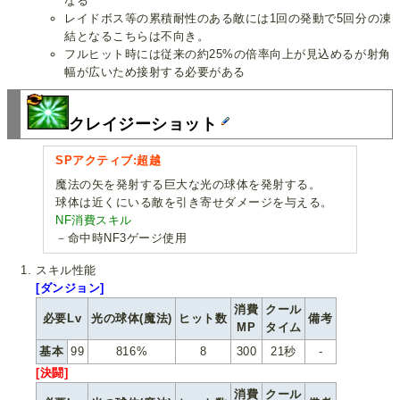
なる
レイドボス等の累積耐性のある敵には1回の発動で5回分の凍
結となるこちらは不向き。
フルヒット時には従来の約25%の倍率向上が見込めるが射角
幅が広いため接射する必要がある
クレイジーショット
SPアクティブ:超越
魔法の矢を発射する巨大な光の球体を発射する。
球体は近くにいる敵を引き寄せダメージを与える。
NF消費スキル
－命中時NF3ゲージ使用
スキル性能
[ダンジョン]
消費
クール
必要Lv
光の球体(魔法)
ヒット数
備考
MP
タイム
基本
99
816%
8
300
21秒
-
[決闘]
消費
クール