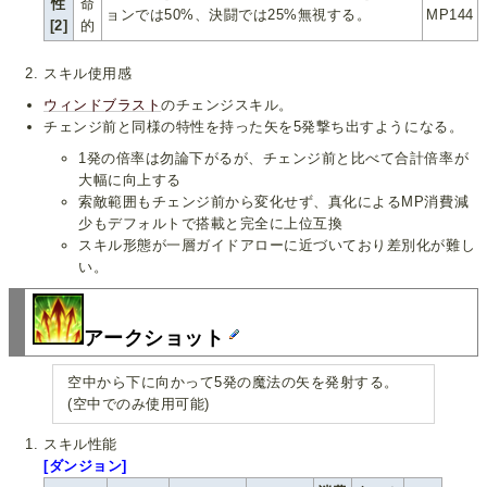
性
命
ョンでは50%、決闘では25%無視する。
MP144
[2]
的
スキル使用感
ウィンドブラスト
のチェンジスキル。
チェンジ前と同様の特性を持った矢を5発撃ち出すようになる。
1発の倍率は勿論下がるが、チェンジ前と比べて合計倍率が
大幅に向上する
索敵範囲もチェンジ前から変化せず、真化によるMP消費減
少もデフォルトで搭載と完全に上位互換
スキル形態が一層ガイドアローに近づいており差別化が難し
い。
アークショット
空中から下に向かって5発の魔法の矢を発射する。
(空中でのみ使用可能)
スキル性能
[ダンジョン]