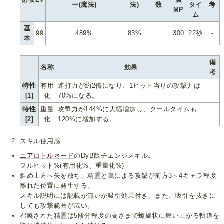
ー(魔法)
法)
数
タイ
考
MP
ム
基
99
489%
83%
300
22秒
-
本
備
名称
効果
考
特性
有用
連打力が約2倍になり、1ヒット当りの攻撃力は
[1]
化
70%になる。
特性
重量
攻撃力が144%に大幅増加し、クールタイムも
[2]
化
120%に増加する。
スキル使用感
エアロトルネード
のDyB版チェンジスキル。
フルヒット%(有用化%、重量化%)
斜め上方へ矢を放ち、精霊と嵐による攻撃が前方3～4キャラ程度
離れた位置に発生する。
スキル説明には記載が無いが吸引効果付き。また、吸引を抜きに
しても攻撃範囲が広い。
召喚された精霊は5段分程度の高さまで螺旋状に舞い上がる軌道を