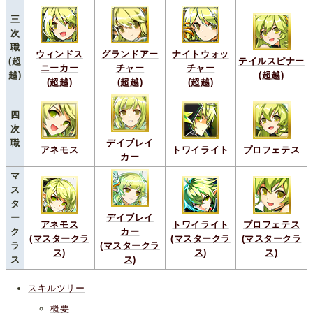
三
次
職
ウィンドス
グランドアー
ナイトウォッ
(超
テイルスピナー
ニーカー
チャー
チャー
越)
(超越)
(超越)
(超越)
(超越)
四
次
職
デイブレイ
アネモス
トワイライト
プロフェテス
カー
マ
ス
タ
ー
デイブレイ
アネモス
トワイライト
プロフェテス
ク
カー
(マスタークラ
(マスタークラ
(マスタークラ
ラ
(マスタークラ
ス)
ス)
ス)
ス
ス)
スキルツリー
概要