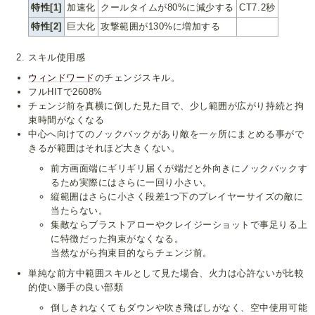
特性[1]
加速化
クールタイムが80%に減少する
CT7.2秒
特性[2]
巨大化
攻撃範囲が130%に増加する
スキル使用感
ウィンドワード
のチェンジスキル。
フルHITで2608%
チェンジ前を真横に倒した見た目で、少し範囲が広がり持続と拘
束時間がなくなる
中心へ向けてのノックバックがあり敵を一ヶ所にまとめる事がで
きるが範囲はそれほど大きくない。
前方画面端にギリギリ届くが端だと外向きにノックバックす
るため実際にはさらに一回り小さい。
縦範囲はさらに小さく段差1つ下のプレイヤーサイズの敵に
当たらない。
集敵ならブラストアローやクレイジーショットで事足りる上
に特徴だった拘束がなくなる。
当然ながら拘束目的ならチェンジ前。
単純な前方中範囲スキルとして見た場合、火力は心許ないが比較
的使い勝手の良い部類
倒しきれなくてもダウンや吹き飛ばしがなく、空中使用可能