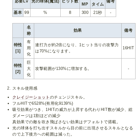
必要Lv
光の球体(魔法)
ヒット数
備考
MP
タイム
基本
99
%
8
300
21秒
-
名
効果
備考
称
有
特性
連打力が約2倍になり、1ヒット当りの攻撃力
用
16HIT
[1]
は70%になります。
化
巨
特性
大
攻撃範囲が130%に増加する。
-
[2]
化
スキル使用感
クレイジーショット
のチェンジスキル。
フルHITで6528%(有用化9139%)
吸引効果がつき、1HITの威力が上昇する代わりHIT数が減少、総
ダメージは1割ほどの減少
真効果での敵を吹き飛ばさない効果はデフォルトで搭載。
光の球体を打ち出すスキルから目の前に出現させるスキルとなる
ので上下後方への範囲は減った。