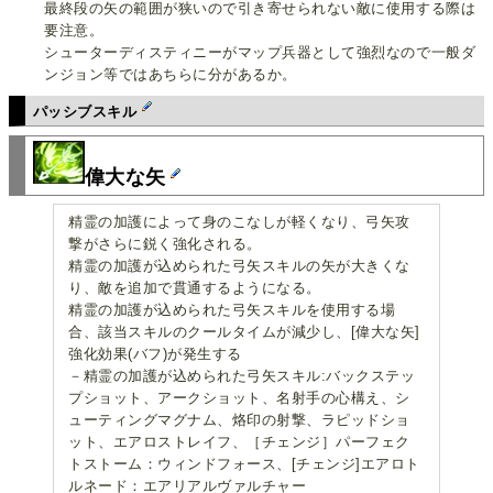
最終段の矢の範囲が狭いので引き寄せられない敵に使用する際は
要注意。
シューターディスティニーがマップ兵器として強烈なので一般ダ
ンジョン等ではあちらに分があるか。
パッシブスキル
偉大な矢
精霊の加護によって身のこなしが軽くなり、弓矢攻
撃がさらに鋭く強化される。
精霊の加護が込められた弓矢スキルの矢が大きくな
り、敵を追加で貫通するようになる。
精霊の加護が込められた弓矢スキルを使用する場
合、該当スキルのクールタイムが減少し、[偉大な矢]
強化効果(バフ)が発生する
－精霊の加護が込められた弓矢スキル:バックステッ
プショット、アークショット、名射手の心構え、シ
ューティングマグナム、烙印の射撃、ラピッドショ
ット、エアロストレイフ、［チェンジ］パーフェク
トストーム：ウィンドフォース、[チェンジ]エアロト
ルネード：エアリアルヴァルチャー