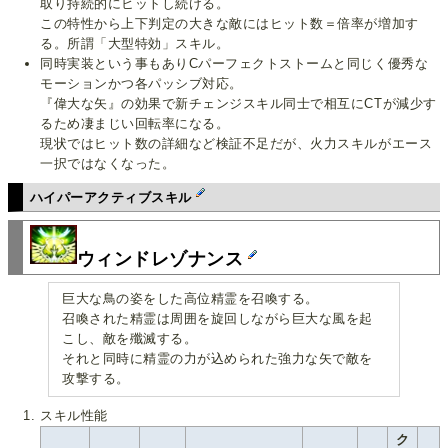
取り持続的にヒットし続ける。
この特性から上下判定の大きな敵にはヒット数＝倍率が増加す
る。所謂「大型特効」スキル。
同時実装という事もありCパーフェクトストームと同じく優秀な
モーションかつ各パッシブ対応。
『偉大な矢』の効果で新チェンジスキル同士で相互にCTが減少す
るため凄まじい回転率になる。
現状ではヒット数の詳細など検証不足だが、火力スキルがエース
一択ではなくなった。
ハイパーアクティブスキル
ウィンドレゾナンス
巨大な鳥の姿をした高位精霊を召喚する。
召喚された精霊は周囲を旋回しながら巨大な風を起
こし、敵を殲滅する。
それと同時に精霊の力が込められた強力な矢で敵を
攻撃する。
スキル性能
ク