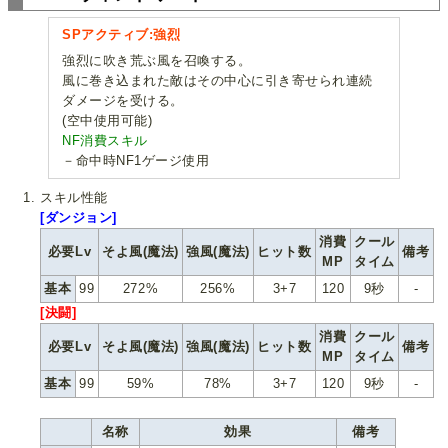
SPアクティブ:強烈
強烈に吹き荒ぶ風を召喚する。
風に巻き込まれた敵はその中心に引き寄せられ連続
ダメージを受ける。
(空中使用可能)
NF消費スキル
－命中時NF1ゲージ使用
スキル性能
[ダンジョン]
消費
クール
必要Lv
そよ風(魔法)
強風(魔法)
ヒット数
備考
MP
タイム
基本
99
272%
256%
3+7
120
9秒
-
[決闘]
消費
クール
必要Lv
そよ風(魔法)
強風(魔法)
ヒット数
備考
MP
タイム
基本
99
59%
78%
3+7
120
9秒
-
名称
効果
備考