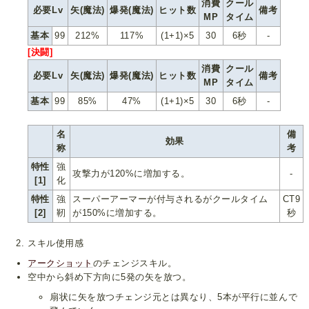
消費
クール
必要Lv
矢(魔法)
爆発(魔法)
ヒット数
備考
MP
タイム
基本
99
212%
117%
(1+1)×5
30
6秒
-
[決闘]
消費
クール
必要Lv
矢(魔法)
爆発(魔法)
ヒット数
備考
MP
タイム
基本
99
85%
47%
(1+1)×5
30
6秒
-
名
備
効果
称
考
特性
強
攻撃力が120%に増加する。
-
[1]
化
特性
強
スーパーアーマーが付与されるがクールタイム
CT9
[2]
靭
が150%に増加する。
秒
スキル使用感
アークショット
のチェンジスキル。
空中から斜め下方向に5発の矢を放つ。
扇状に矢を放つチェンジ元とは異なり、5本が平行に並んで