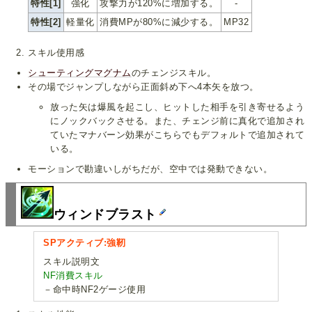
特性[1]
強化
攻撃力が120%に増加する。
-
特性[2]
軽量化
消費MPが80%に減少する。
MP32
スキル使用感
シューティングマグナム
のチェンジスキル。
その場でジャンプしながら正面斜め下へ4本矢を放つ。
放った矢は爆風を起こし、ヒットした相手を引き寄せるよう
にノックバックさせる。また、チェンジ前に真化で追加され
ていたマナバーン効果がこちらでもデフォルトで追加されて
いる。
モーションで勘違いしがちだが、空中では発動できない。
ウィンドブラスト
SPアクティブ:強靭
スキル説明文
NF消費スキル
－命中時NF2ゲージ使用