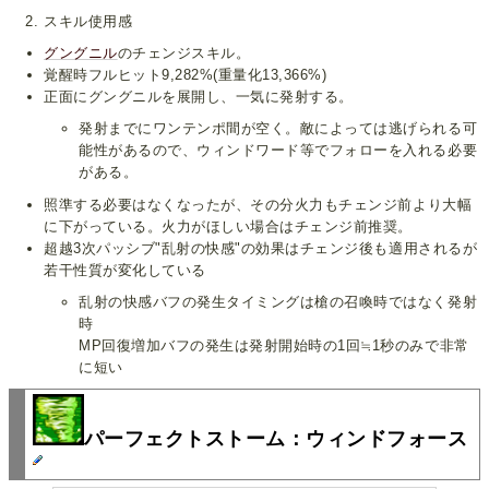
スキル使用感
グングニル
のチェンジスキル。
覚醒時フルヒット9,282%(重量化13,366%)
正面にグングニルを展開し、一気に発射する。
発射までにワンテンポ間が空く。敵によっては逃げられる可
能性があるので、ウィンドワード等でフォローを入れる必要
がある。
照準する必要はなくなったが、その分火力もチェンジ前より大幅
に下がっている。火力がほしい場合はチェンジ前推奨。
超越3次パッシブ"乱射の快感"の効果はチェンジ後も適用されるが
若干性質が変化している
乱射の快感バフの発生タイミングは槍の召喚時ではなく発射
時
MP回復増加バフの発生は発射開始時の1回≒1秒のみで非常
に短い
パーフェクトストーム：ウィンドフォース