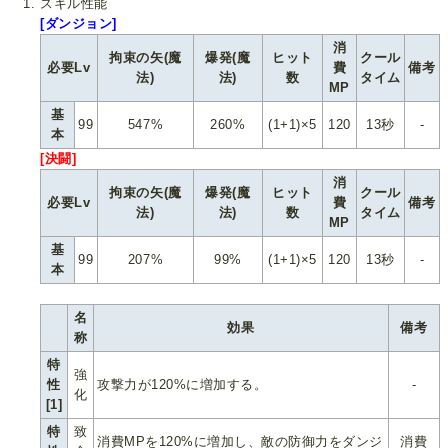
スキル性能
[ダンジョン]
消
拘束の矢(魔
爆発(魔
ヒット
クール
必要Lv
費
備考
法)
法)
数
タイム
MP
基
99
547%
260%
(1+1)×5
120
13秒
-
本
[決闘]
消
拘束の矢(魔
爆発(魔
ヒット
クール
必要Lv
費
備考
法)
法)
数
タイム
MP
基
99
207%
99%
(1+1)×5
120
13秒
-
本
名
効果
備考
称
特
強
性
攻撃力が120%に増加する。
-
化
[1]
特
致
消費MPを120%に増加し、敵の防御力をダンジ
消費