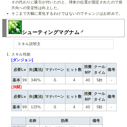
その代わりに吸引が付いたのと、球体の位置が固定されたので前
方向への安定性は向上した。
そこまで大幅に変化するわけではないのでチェンジはお好みで。
シューティングマグナム
スキル説明文
スキル性能
[ダンジョン]
消費
クール
必要Lv
矢(魔法)
マナバーン
ヒット数
備考
MP
タイム
基本
99
340%
-5
4
40
5秒
-
[決闘]
消費
クール
必要Lv
矢(魔法)
マナバーン
ヒット数
備考
MP
タイム
基本
99
123%
-5
4
40
5秒
-
名称
効果
備考