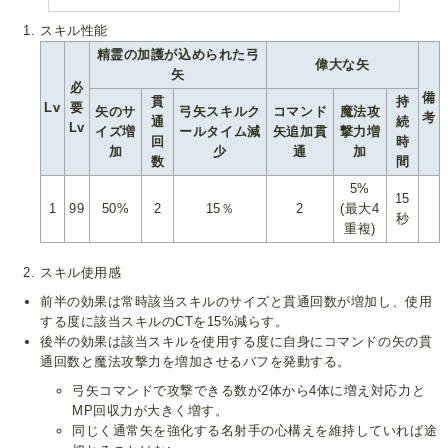
スキル性能
精霊の加護が込められた弓
偉大な矢
矢
必
備
貫
持
Lv
要
矢のサ
弓矢スキルク
コマンド
魔法攻
考
通
続
Lv
イズ増
ールタイム減
矢追加貫
撃力増
回
時
加
少
通
加
数
間
5%
15
1
99
50%
2
15％
2
(最大4
秒
重複)
スキル使用感
前半の効果は常時該当スキルのサイズと貫通回数が増加し、使用
する度に該当スキルのCTを15%減らす。
後半の効果は該当スキルを使用する度に自身にコマンドの矢の貫
通回数と魔法攻撃力を増加させるバフを発動する。
弓矢コマンドで攻撃できる数が2体から4体に増え対応力と
MP回収力が大きく増す。
同じく通常矢を強化する名射手の心構えを維持していれば途