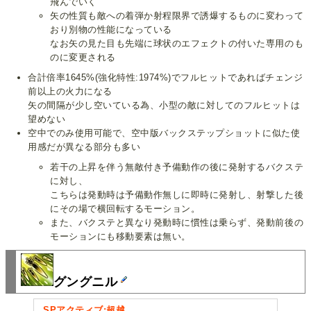
飛んでいく
矢の性質も敵への着弾か射程限界で誘爆するものに変わって
おり別物の性能になっている
なお矢の見た目も先端に球状のエフェクトの付いた専用のも
のに変更される
合計倍率1645%(強化特性:1974%)でフルヒットであればチェンジ
前以上の火力になる
矢の間隔が少し空いている為、小型の敵に対してのフルヒットは
望めない
空中でのみ使用可能で、空中版バックステップショットに似た使
用感だが異なる部分も多い
若干の上昇を伴う無敵付き予備動作の後に発射するバクステ
に対し、
こちらは発動時は予備動作無しに即時に発射し、射撃した後
にその場で横回転するモーション。
また、バクステと異なり発動時に慣性は乗らず、発動前後の
モーションにも移動要素は無い。
グングニル
SPアクティブ:超越