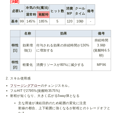
[決闘]
冷気の矢(魔法)
消費
クール
必要Lv
ヒット数
備考
MP
タイム
通常時
覚醒時
基本
99
145%
185%
5
120
10秒
-
名称
効果
備考
持続時間
特性
効果増
付与される効果の持続時間が130%
3.9秒
[1]
強(1)
に増加する
(覚醒時6.5
秒)
特性
軽量化
消費リソースが80%に減少する
MP96
[2]
スキル使用感
フリージングアロー
のチェンジスキル。
フルHITで2795%(覚醒時3575%)
射程が短くなり、大きく広がる5way弾となる
主な用途が凍結目的のため範囲の変化に注意
射線の都合、上下範囲に強くなるが射程とのトレードオフと