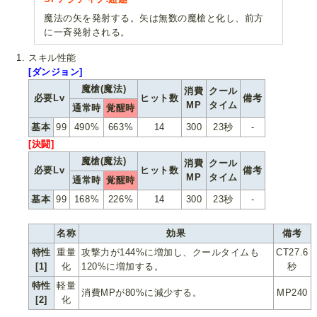
魔法の矢を発射する。矢は無数の魔槍と化し、前方
に一斉発射される。
スキル性能
[ダンジョン]
魔槍(魔法)
消費
クール
必要Lv
ヒット数
備考
MP
タイム
通常時
覚醒時
基本
99
490%
663%
14
300
23秒
-
[決闘]
魔槍(魔法)
消費
クール
必要Lv
ヒット数
備考
MP
タイム
通常時
覚醒時
基本
99
168%
226%
14
300
23秒
-
名称
効果
備考
特性
重量
攻撃力が144%に増加し、クールタイムも
CT27.6
[1]
化
120%に増加する。
秒
特性
軽量
消費MPが80%に減少する。
MP240
[2]
化