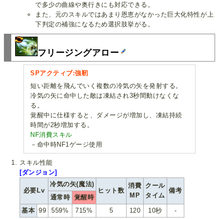
で多少の曲線や奥行きにも対応できる。
また、元のスキルではあまり恩恵がなかった巨大化特性が上
下判定の補強になるため選択肢挙がる。
フリージングアロー
SPアクティブ:強靭
短い距離を飛んでいく複数の冷気の矢を発射する。
冷気の矢に命中した敵は凍結され3秒間動けなくな
る。
覚醒中に仕様すると、ダメージが増加し、凍結持続
時間が2秒増加する。
NF消費スキル
－命中時NF1ゲージ使用
スキル性能
[ダンジョン]
冷気の矢(魔法)
消費
クール
必要Lv
ヒット数
備考
MP
タイム
通常時
覚醒時
基本
99
559%
715%
5
120
10秒
-