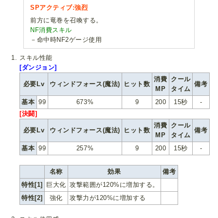
SPアクティブ:強烈
前方に竜巻を召喚する。
NF消費スキル
－命中時NF2ゲージ使用
スキル性能
[ダンジョン]
消費
クール
必要Lv
ウィンドフォース(魔法)
ヒット数
備考
MP
タイム
基本
99
673%
9
200
15秒
-
[決闘]
消費
クール
必要Lv
ウィンドフォース(魔法)
ヒット数
備考
MP
タイム
基本
99
257%
9
200
15秒
-
名称
効果
備考
特性[1]
巨大化
攻撃範囲が120%に増加する。
特性[2]
強化
攻撃力が120%に増加する