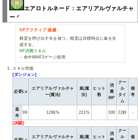
エアロトルネード：エアリアルヴァルチャ
ー
SPアクティブ:超越
精霊を呼び出す矢を放つ。精霊は目標時点に嵐を生
成する。
NF消費スキル
－命中時NF3ゲージ使用
スキル性能
[ダンジョン]
クー
消
エアリアルヴァルチャ
嵐(魔
ヒット
ル
備
必要Lv
費
ー(魔法)
法)
数
タイ
考
MP
ム
基
99
1286%
221%
300
22秒
-
本
[決闘]
クー
消
エアリアルヴァルチャ
嵐(魔
ヒット
ル
備
必要Lv
費