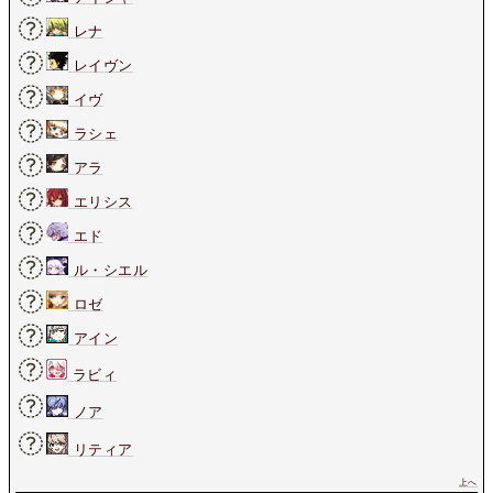
レナ
レイヴン
イヴ
ラシェ
アラ
エリシス
エド
ル・シエル
ロゼ
アイン
ラビィ
ノア
リティア
上へ