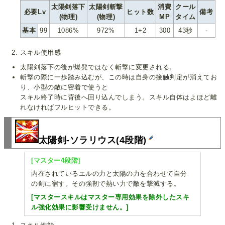
太陽剣落下
太陽剣斬撃
消費
クール
必要Lv
ヒット数
備考
(物理)
(物理)
MP
タイム
基本
99
1086%
972%
1+2
300
43秒
-
スキル使用感
太陽剣落下の後が爆発ではなく斬撃に変更される。
斬撃の際に一歩踏み込むが、この時は自身の接触判定が消えてお
り、小型の敵に密着で使うと
スキル終了時に背後へ回り込んでしまう。スキル自体はよほど離
れなければフルヒットできる。
太陽剣-ソラリウス(4段階)
[マスター4段階]
内在されているエルの力と太陽の力を合わせて自分
の剣に宿す。その強靭で熱い力で敵を撃滅する。
[マスタースキルはマスター専用効果を除外したスキ
ル強化効果に影響受けません。]