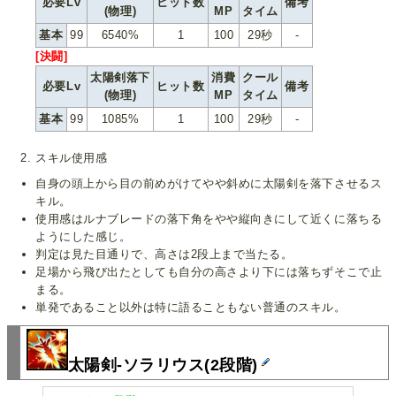
必要Lv
ヒット数
備考
(物理)
MP
タイム
基本
99
6540%
1
100
29秒
-
[決闘]
太陽剣落下
消費
クール
必要Lv
ヒット数
備考
(物理)
MP
タイム
基本
99
1085%
1
100
29秒
-
スキル使用感
自身の頭上から目の前めがけてやや斜めに太陽剣を落下させるス
キル。
使用感はルナブレードの落下角をやや縦向きにして近くに落ちる
ようにした感じ。
判定は見た目通りで、高さは2段上まで当たる。
足場から飛び出たとしても自分の高さより下には落ちずそこで止
まる。
単発であること以外は特に語ることもない普通のスキル。
太陽剣-ソラリウス(2段階)