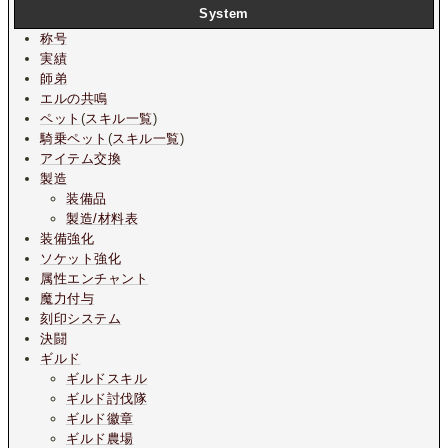
System
称号
実績
師弟
エルの共鳴
ペット
(
スキル一覧
)
騎乗ペット
(
スキル一覧
)
アイテム交換
製造
装備品
製造/材料表
装備強化
ソケット強化
属性エンチャント
魔力付与
刻印システム
決闘
ギルド
ギルドスキル
ギルド討伐隊
ギルド徽章
ギルド農場