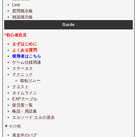
Link
質問掲示板
雑談掲示板
Guide
*初心者必見
まずはじめに
よくある質問
復帰者はこちら
ゲーム仕様関連
ステータス
テクニック
暗転リレー
クエスト
タイムライン
EXPテーブル
疲労度一覧
略語・用語集
エルソード-エルの巫女
▼その他
発生中のバグ