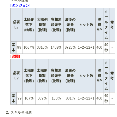
スキル性能
[ダンジョン]
ク
ー
太陽剣
太陽剣
突撃連
最後の
消
必要
ル
備
落下
斬撃
鎖爆発
爆発
ヒット数
費
Lv
タ
考
(物理)
(物理)
(物理)
(物理)
MP
イ
ム
基
49
99
1067%
3816%
1489%
8723%
1+2+12+1
400
-
本
秒
[決闘]
ク
ー
太陽剣
太陽剣
突撃連
最後の
消
必要
ル
備
落下
斬撃
鎖爆発
爆発
ヒット数
費
Lv
タ
考
(物理)
(物理)
(物理)
(物理)
MP
イ
ム
基
49
99
107%
389%
150%
881%
1+2+12+1
400
-
本
秒
スキル使用感