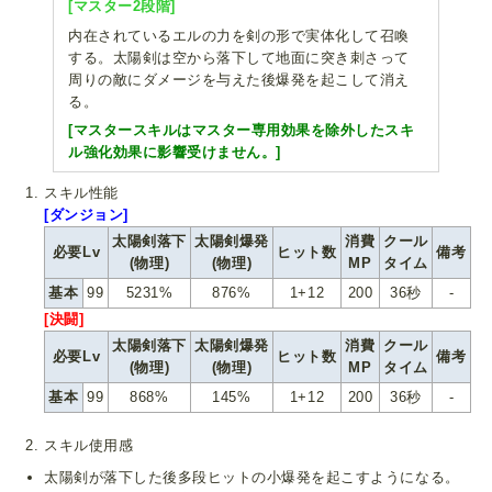
[マスター2段階]
内在されているエルの力を剣の形で実体化して召喚
する。太陽剣は空から落下して地面に突き刺さって
周りの敵にダメージを与えた後爆発を起こして消え
る。
[マスタースキルはマスター専用効果を除外したスキ
ル強化効果に影響受けません。]
スキル性能
[ダンジョン]
太陽剣落下
太陽剣爆発
消費
クール
必要Lv
ヒット数
備考
(物理)
(物理)
MP
タイム
基本
99
5231%
876%
1+12
200
36秒
-
[決闘]
太陽剣落下
太陽剣爆発
消費
クール
必要Lv
ヒット数
備考
(物理)
(物理)
MP
タイム
基本
99
868%
145%
1+12
200
36秒
-
スキル使用感
太陽剣が落下した後多段ヒットの小爆発を起こすようになる。