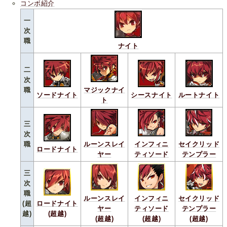
コンボ紹介
一
次
職
ナイト
二
次
職
マジックナイ
ソードナイト
シースナイト
ルートナイト
ト
三
次
職
ルーンスレイ
インフィニ
セイクリッド
ロードナイト
ヤー
ティソード
テンプラー
三
次
職
ルーンスレイ
インフィニ
セイクリッド
(超
ロードナイト
ヤー
ティソード
テンプラー
越)
(超越)
(超越)
(超越)
(超越)