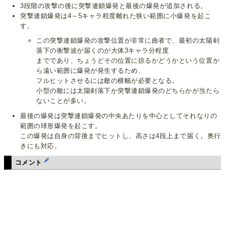
3段階の攻撃の後に突撃連鎖爆発と最後の爆発が追加される。
突撃連鎖爆発は4～5キャラ程度離れた狭い範囲に小爆発を起こ
す。
この突撃連鎖爆発の攻撃位置が非常に曲者で、最初の太陽剣
落下の衝撃波が届くのが大体3キャラ分程度
までであり、ちょうどその位置に掠るかどうかという位置か
ら遠い範囲に爆発が発生するため、
フルヒットさせるには敵の横幅が必要となる。
小型の敵には太陽剣落下か突撃連鎖爆発のどちらかが当たら
ないことが多い。
最後の爆発は突撃連鎖爆発の中央あたりを中心としてそれなりの
範囲の球形爆発を起こす。
この爆発は自身の背後までヒットし、高さは4段上まで届く。奥行
きにも対応。
コメント