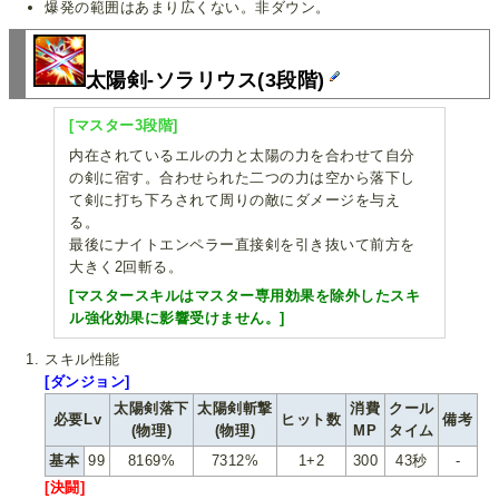
爆発の範囲はあまり広くない。非ダウン。
太陽剣-ソラリウス(3段階)
[マスター3段階]
内在されているエルの力と太陽の力を合わせて自分
の剣に宿す。合わせられた二つの力は空から落下し
て剣に打ち下ろされて周りの敵にダメージを与え
る。
最後にナイトエンペラー直接剣を引き抜いて前方を
大きく2回斬る。
[マスタースキルはマスター専用効果を除外したスキ
ル強化効果に影響受けません。]
スキル性能
[ダンジョン]
太陽剣落下
太陽剣斬撃
消費
クール
必要Lv
ヒット数
備考
(物理)
(物理)
MP
タイム
基本
99
8169%
7312%
1+2
300
43秒
-
[決闘]