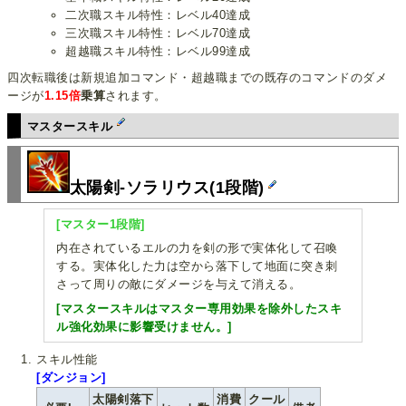
二次職スキル特性：レベル40達成
三次職スキル特性：レベル70達成
超越職スキル特性：レベル99達成
四次転職後は新規追加コマンド・超越職までの既存のコマンドのダメ
ージが
1.15倍
乗算
されます。
マスタースキル
太陽剣-ソラリウス(1段階)
[マスター1段階]
内在されているエルの力を剣の形で実体化して召喚
する。実体化した力は空から落下して地面に突き刺
さって周りの敵にダメージを与えて消える。
[マスタースキルはマスター専用効果を除外したスキ
ル強化効果に影響受けません。]
スキル性能
[ダンジョン]
太陽剣落下
消費
クール