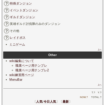
特殊ダンジョン
イベントダンジョン
ギルドダンジョン
英雄ギルド討伐隊のみのダンジョン
その他
レイドボス
ミニゲーム
上へ
Other
wiki編集について
職業ページ用テンプレ
職業ページ用テンプレ2
wiki練習用ページ
MenuBar
上へ
T.
?
Y.
?
NOW.
?
TOTAL.
?
〔
人気
/
今日人気
〕〔
最新
〕