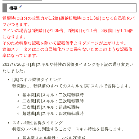
概要
覚醒時に自分の攻撃力が1.2倍(超越転職時には1.3倍)になる自己強化バ
フがつきます。
アインの場合は1段階目が1.05倍、2段階目が1.1倍、3段階目が1.15倍
になります。
そのため特別な記載を除いて記載倍率よりダメージが上がります。
追加ステータスはこの自己強化バフに乗らないためこのような記載倍
率になっています。
2017/7/26より[真]スキルや特性の習得タイミングを下記の通り変更い
たしました。
[真]スキル習得タイミング
転職後に、転職前のすべてのスキルを[真]スキルで習得します。
基本職[真]スキル：二次職転職時
二次職[真]スキル：三次職転職時
三次職[真]スキル：超越転職時
超越職[真]スキル：四次職転職時
スキル特性習得タイミング
特定のレベルに到達することで、スキル特性を習得します。
基本職スキル特性：レベル20達成