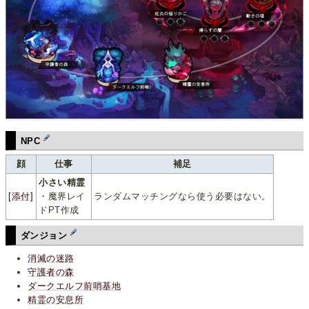
NPC
顔
仕事
補足
小さい精霊
[添付]
・魔界レイ
ランダムマッチングなら使う必要はない。
ドPT作成
ダンジョン
消滅の迷路
守護者の森
ダークエルフ前哨基地
精霊の安息所