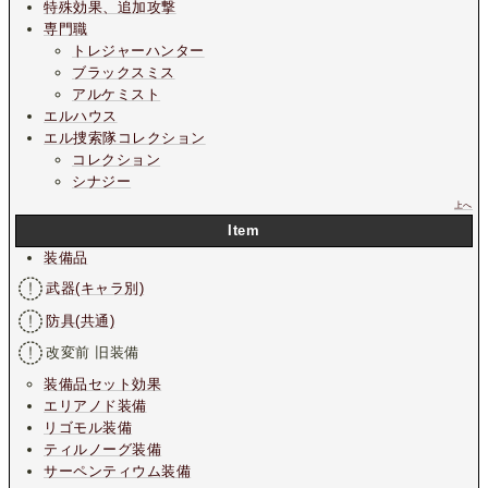
特殊効果、追加攻撃
専門職
トレジャーハンター
ブラックスミス
アルケミスト
エルハウス
エル捜索隊コレクション
コレクション
シナジー
上へ
Item
装備品
武器(キャラ別)
防具(共通)
改変前 旧装備
装備品セット効果
エリアノド装備
リゴモル装備
ティルノーグ装備
サーペンティウム装備