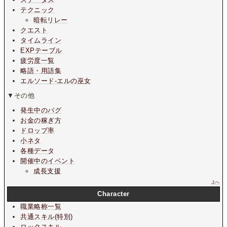
テクニック
暗転リレー
クエスト
タイムライン
EXPテーブル
疲労度一覧
略語・用語集
エルソード-エルの巫女
▼その他
発生中のバグ
お金の稼ぎ方
ドロップ率
小ネタ
各種データ
開催中のイベント
成長支援
上へ
Character
職業略称一覧
共通スキル(特別)
ロックスキル