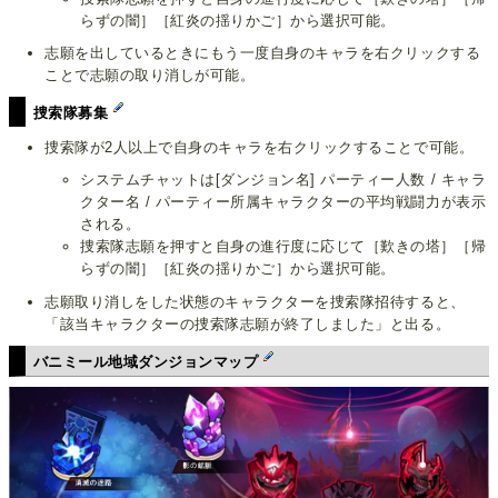
らずの闇］［紅炎の揺りかご］から選択可能。
志願を出しているときにもう一度自身のキャラを右クリックする
ことで志願の取り消しが可能。
捜索隊募集
捜索隊が2人以上で自身のキャラを右クリックすることで可能。
システムチャットは[ダンジョン名] パーティー人数 / キャラ
クター名 / パーティー所属キャラクターの平均戦闘力が表示
される。
捜索隊志願を押すと自身の進行度に応じて［歎きの塔］［帰
らずの闇］［紅炎の揺りかご］から選択可能。
志願取り消しをした状態のキャラクターを捜索隊招待すると、
「該当キャラクターの捜索隊志願が終了しました」と出る。
バニミール地域ダンジョンマップ