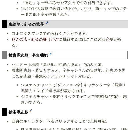
「適応」は一部の称号やアクセでのみ付与できます。
18/12/12の調整で防御力低下がなくなり、前半マップのステ
ータス低下率が軽減された。
集結地：紅炎の境界
コボエクスプレスでのみ行くことができる。
歎きの塔
～
紅炎の揺りかご
に挑戦するにはここに来る必要があ
る。
捜索隊志願・募集機能
バニミール地域『集結地：紅炎の境界』でのみ可能。
捜索隊志願・募集をすると、全チャンネルの集結地：紅炎の境界
にのみ志願・募集のシステムチャットが出る。
システムチャットは[ダンジョン名] キャラクター名 / 職業 /
戦闘力 / レイド進行率が表示される。
システムチャットを右クリックすることで捜索隊に招待、志
願ができる。
捜索隊志願
自身のキャラクターを右クリックすることで志願可能。
捜索隊志願を押すと自身の進行度に応じて［歎きの塔］［帰