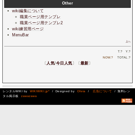
Other
wiki編集について
職業ページ用テンプレ
職業ページ用テンプレ2
wiki練習用ページ
MenuBar
上へ
T.
?
Y.
?
NOW.
?
TOTAL.
?
〔
人気
/
今日人気
〕〔
最新
〕
レンタルWIKI by
WIKIWIKI.jp*
/ Designed by
Olivia
/
広告について
/ 無料レン
タル掲示板
zawazawa