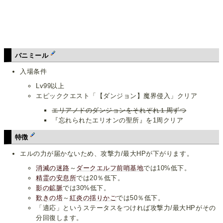
バニミール
入場条件
Lv99以上
エピッククエスト「【ダンジョン】魔界侵入」クリア
エリアノドのダンジョンをそれぞれ１周ずつ
『忘れられたエリオンの聖所』を1周クリア
特徴
エルの力が届かないため、攻撃力/最大HPが下がります。
消滅の迷路
～
ダークエルフ前哨基地
では10%低下。
精霊の安息所
では20％低下。
影の鉱脈
では30%低下。
歎きの塔
～
紅炎の揺りかご
では50％低下。
「適応」というステータスをつければ攻撃力/最大HPがその
分回復します。