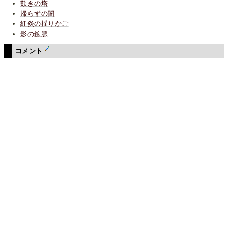
歎きの塔
帰らずの闇
紅炎の揺りかご
影の鉱脈
コメント