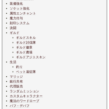
装備強化
ソケット強化
属性エンチャント
魔力付与
刻印システム
決闘
ギルド
ギルドスキル
ギルド討伐隊
ギルド徽章
ギルド農場
ギルドアジトスキン
生活
釣り
ペット遠征隊
マリッジ
銀行共有
代理販売
ランダムミッション
カスタムキャラクター
魔法のワードローブ
バフ・デバフ