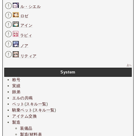
ル・シエル
ロゼ
アイン
ラビィ
ノア
リティア
上へ
System
称号
実績
師弟
エルの共鳴
ペット
(
スキル一覧
)
騎乗ペット
(
スキル一覧
)
アイテム交換
製造
装備品
製造/材料表