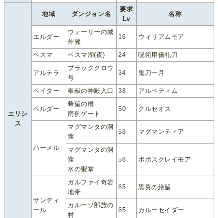
要求
地域
ダンジョン名
名称
Lv
ウォーリーの城
エルダー
16
ウィリアムモア
外郭
ベスマ
ベスマ湖(夜)
24
呪術用儀礼刀
ブラッククロウ
アルテラ
34
鬼刀一月
号
ペイター
奉献の神殿入口
38
アルペディム
希望の橋
ベルダー
50
クルセオス
エリシ
南側ゲート
ス
マグマンタの洞
58
マグマンティア
窟
ハーメル
マグマンタの洞
窟
58
ボボスクレイモア
水の聖堂
ガルファイ奇岩
65
黒翼の絶望
地帯
サンディ
カルーソ部族の
ール
65
カルーセイダー
村