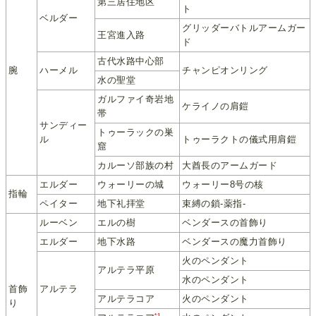
第三居住地区
ト
ベルダー
グリッダーバトルアームガー
王宮進入路
ド
古代水路中心部
腕
ハーメル
チャンピオンリング
水の聖堂
ガルファイ奇岩地
ケライノの肩鎧
帯
サンディー
トゥーラックの巣
ル
トゥーラクトの儀式用肩鎧
窟
カルーソ部族の村
大酋長のアームガード
エルダー
ウォーリーの城
ウォーリー8号の核
指輪
ペイター
地下礼拝堂
束縛の鎖-薬指-
ルーベン
エルの樹
ベンダースの首飾り
エルダー
地下水路
ベンダースの魔力首飾り
火のペンダント
アルテラ平原
水のペンダント
首飾
アルテラ
アルテラコア
火のペンダント
り
*1