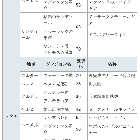
ハーメル
マグマンタの洞
マグマンタのスパイダー
58
窟
ギア
枯渇のサンディ
チャラークスティールギ
ール
ア
65
サンディ
トゥーラックの
ミニポグワータギア
ール
巣窟
サンテラス号
70
ベヒモス心臓部
要求
地域
ダンジョン名
名称
Lv
エルダー
ウォーリーの城
20
未完成のナソード合金砲
ベスマ
ベスマ湖(夜)
28
影大砲
アルテラ平原
アルテラ
36
元素増幅加熱炉
アルテラコア
ベルダー
第三居住地域
42
ダークスチールキャノン
ラシェ
レシアム外郭
52
シャドウのキャノン
ハーメル
マグマンタの洞
ボボスのデビルパニッシ
58
窟
ャー