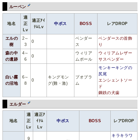
ルーベン
適
適正ｱｲ
地名
正
中ボス
BOSS
レアDROP
ﾃﾑLv
Lv
エルの
2～
ベンダー
ベンダースの首飾
0
樹
3
ス
り
森の中
4～
ウィリア
ウィリアムレザー
0
の遺跡
6
ムポール
サスペンダー
モンキーキングの
尻尾
白い霧
6～
キングモン
プオブラ
0
エンシェントソー
の沼地
8
グ(難・激)
ム
ド
鋼鉄の犬歯
エルダー
適
適正ｱ
地名
正
ｲﾃﾑ
中ボス
BOSS
レアDROP
Lv
Lv
キラキラワ
9