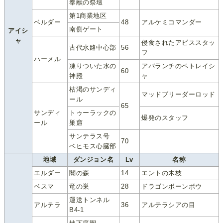
奉献の祭壇
第1商業地区
ベルダー
48
アルケミコマンダー
南側ゲート
アイシ
ャ
侵食されたアビススタッ
古代水路中心部
56
フ
ハーメル
凍りついた水の
アバランチのペトレイシ
60
神殿
ャ
枯渇のサンディ
マッドブリーダーロッド
ール
65
サンディ
トゥーラックの
爆発のスタッフ
ール
巣窟
サンテラス号
70
ベヒモス心臓部
地域
ダンジョン名
Lv
名称
エルダー
闇の森
14
エントの木枝
ベスマ
竜の巣
28
ドラゴンボーンボウ
運送トンネル
アルテラ
36
アルテラシアの目
B4-1