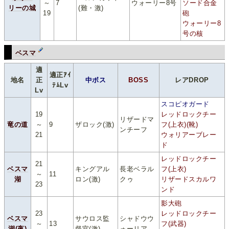
～
7
ウォーリー8号
ソード合金
リーの城
(難・激)
19
砲
ウォーリー8
号の核
ベスマ
適
適正ｱｲ
地名
正
中ボス
BOSS
レアDROP
ﾃﾑLv
Lv
スコピオガード
19
レッドロックチー
リザードマ
竜の道
～
9
ザロック(激)
フ(上衣)(靴)
ンチーフ
21
ウォリアーブレー
ド
レッドロックチー
21
ベスマ
キングアル
長老ベラル
フ(上衣)
～
11
湖
ロン(激)
クゥ
リザードスカルワ
23
ンド
影大砲
23
レッドロックチー
ベスマ
サウロス監
シャドウウ
～
13
フ(武器)
湖(夜)
督官(激)
ォーリア