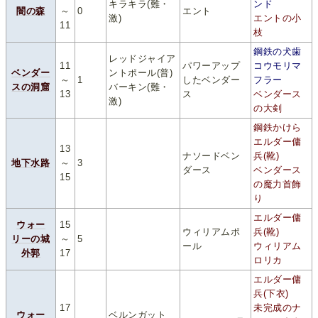
キラキラ(難・
ンド
闇の森
～
0
エント
激)
エントの小
11
枝
鋼鉄の犬歯
レッドジャイア
11
パワーアップ
コウモリマ
ベンダー
ントポール(普)
～
1
したベンダー
フラー
スの洞窟
バーキン(難・
13
ス
ベンダース
激)
の大剣
鋼鉄かけら
エルダー傭
13
ナソードベン
兵(靴)
地下水路
～
3
ダース
ベンダース
15
の魔力首飾
り
エルダー傭
ウォー
15
ウィリアムポ
兵(靴)
リーの城
～
5
ール
ウィリアム
外郭
17
ロリカ
エルダー傭
兵(下衣)
17
未完成のナ
ウォー
ベルンガット