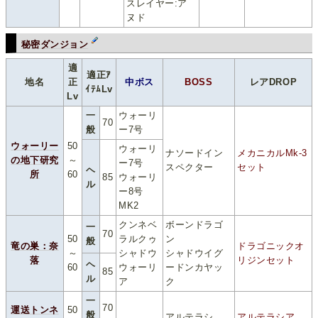
スレイヤー:ア
ヌド
秘密ダンジョン
適
適正ｱ
地名
正
中ボス
BOSS
レアDROP
ｲﾃﾑLv
Lv
一
ウォーリ
70
般
ー7号
ウォーリー
50
ウォーリ
ナソードイン
メカニカルMk-3
の地下研究
～
ー7号
スペクター
セット
ヘ
所
60
85
ウォーリ
ル
ー8号
MK2
クンネベ
ボーンドラゴ
一
70
50
ラルクゥ
ン
般
竜の巣：奈
ドラゴニックオ
～
シャドウ
シャドウイグ
落
リジンセット
ヘ
60
ウォーリ
ードンカヤッ
85
ル
ア
ク
一
70
運送トンネ
50
般
アルテラシ
アルテラシア