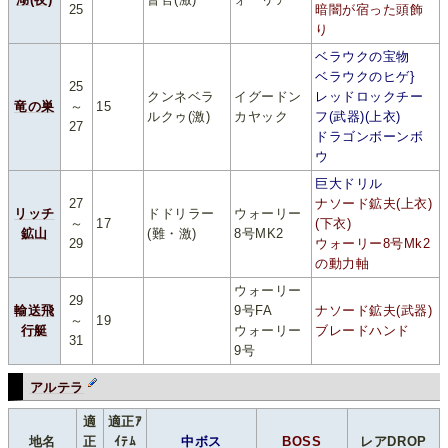
25
暗闇が宿った頭飾
り
ベラウクの宝物
ベラウクのヒゲ}
25
クンネベラ
イグードン
レッドロックチー
竜の巣
～
15
ルクゥ(激)
カヤック
フ(武器)(上衣)
27
ドラゴンボーンボ
ウ
巨大ドリル
27
ナソード鉱夫(上衣)
リッチ
ドドリラー
ウォーリー
～
17
(下衣)
鉱山
(難・激)
8号MK2
29
ウォーリー8号Mk2
の動力軸
ウォーリー
29
輸送飛
9号FA
ナソード鉱夫(武器)
～
19
行艇
ウォーリー
ブレードハンド
31
9号
アルテラ
適
適正ｱ
地名
正
ｲﾃﾑ
中ボス
BOSS
レアDROP