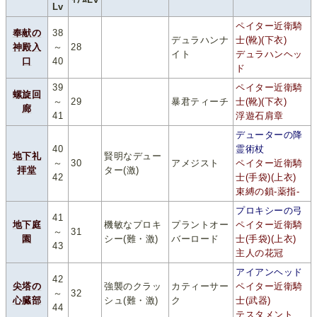
Lv
ペイター近衛騎
奉献の
38
デュラハンナ
士(靴)(下衣)
神殿入
～
28
イト
デュラハンヘッ
口
40
ド
39
ペイター近衛騎
螺旋回
～
29
暴君ティーチ
士(靴)(下衣)
廊
41
浮遊石肩章
デューターの降
40
霊術杖
地下礼
賢明なデュー
～
30
アメジスト
ペイター近衛騎
拝堂
ター(激)
42
士(手袋)(上衣)
束縛の鎖-薬指-
プロキシーの弓
41
地下庭
機敏なプロキ
プラントオー
ペイター近衛騎
～
31
園
シー(難・激)
バーロード
士(手袋)(上衣)
43
主人の花冠
アイアンヘッド
42
尖塔の
強襲のクラッ
カティーサー
ペイター近衛騎
～
32
心臓部
シュ(難・激)
ク
士(武器)
44
テスタメント