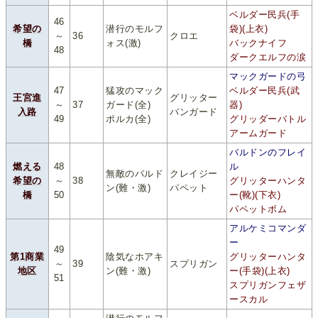
ベルダー民兵(手
46
希望の
潜行のモルフ
袋)(上衣)
～
36
クロエ
橋
ォス(激)
バックナイフ
48
ダークエルフの涙
マックガードの弓
47
猛攻のマック
ベルダー民兵(武
王宮進
グリッター
～
37
ガード(全)
器)
入路
バンガード
49
ポルカ(全)
グリッダーバトル
アームガード
バルドンのフレイ
燃える
48
ル
無敵のバルド
クレイジー
希望の
～
38
グリッターハンタ
ン(難・激)
パペット
橋
50
ー(靴)(下衣)
パペットボム
アルケミコマンダ
ー
49
第1商業
陰気なホアキ
グリッターハンタ
～
39
スプリガン
地区
ン(難・激)
ー(手袋)(上衣)
51
スプリガンフェザ
ースカル