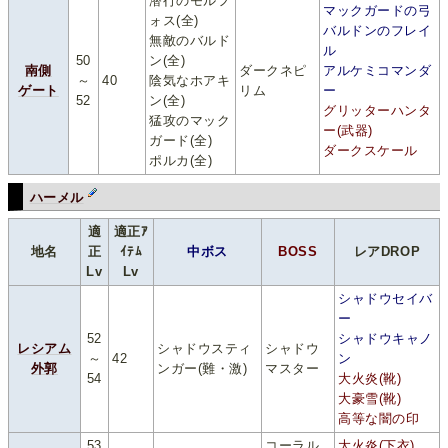
潜行のモルフ
マックガードの弓
ォス(全)
バルドンのフレイ
無敵のバルド
ル
50
ン(全)
南側
ダークネピ
アルケミコマンダ
～
40
陰気なホアキ
ゲート
リム
ー
52
ン(全)
グリッターハンタ
猛攻のマック
ー(武器)
ガード(全)
ダークスケール
ポルカ(全)
ハーメル
適
適正ｱ
地名
正
ｲﾃﾑ
中ボス
BOSS
レアDROP
Lv
Lv
シャドウセイバ
ー
52
シャドウキャノ
レシアム
シャドウスティ
シャドウ
～
42
ン
外郭
ンガー(難・激)
マスター
54
大火炎(靴)
大豪雪(靴)
高等な闇の印
53
コーラル
大火炎(下衣)