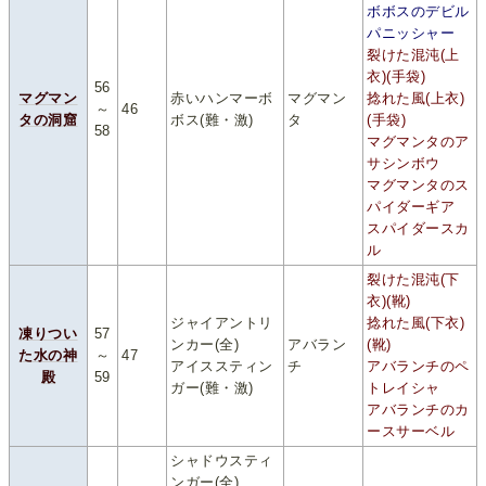
ボボスのデビル
パニッシャー
裂けた混沌(上
衣)(手袋)
56
マグマン
赤いハンマーボ
マグマン
捻れた風(上衣)
～
46
タの洞窟
ボス(難・激)
タ
(手袋)
58
マグマンタのア
サシンボウ
マグマンタのス
パイダーギア
スパイダースカ
ル
裂けた混沌(下
衣)(靴)
ジャイアントリ
捻れた風(下衣)
凍りつい
57
ンカー(全)
アバラン
(靴)
た水の神
～
47
アイススティン
チ
アバランチのペ
殿
59
ガー(難・激)
トレイシャ
アバランチのカ
ースサーベル
シャドウスティ
ンガー(全)