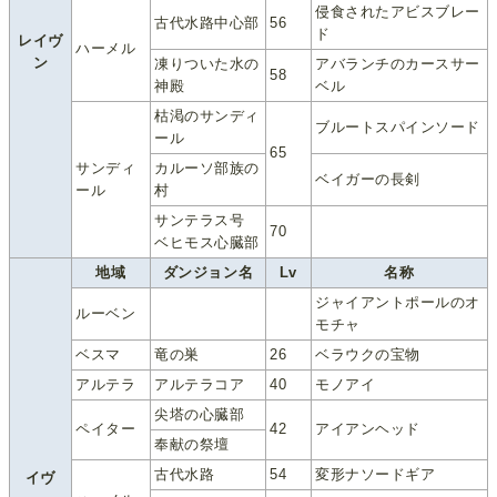
侵食されたアビスブレー
古代水路中心部
56
ド
レイヴ
ハーメル
ン
凍りついた水の
アバランチのカースサー
58
神殿
ベル
枯渇のサンディ
ブルートスパインソード
ール
65
サンディ
カルーソ部族の
ベイガーの長剣
ール
村
サンテラス号
70
ベヒモス心臓部
地域
ダンジョン名
Lv
名称
ジャイアントポールのオ
ルーベン
モチャ
ベスマ
竜の巣
26
ベラウクの宝物
アルテラ
アルテラコア
40
モノアイ
尖塔の心臓部
ペイター
42
アイアンヘッド
奉献の祭壇
古代水路
54
変形ナソードギア
イヴ