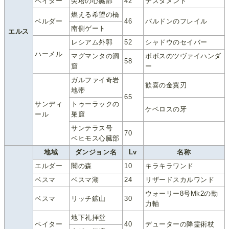
ペイター
尖塔の心臓部
42
テスタメント
燃える希望の橋
ベルダー
46
バルドンのフレイル
南側ゲート
エルス
レシアム外郭
52
シャドウのセイバー
ハーメル
マグマンタの洞
ボボスのツヴァイハンダ
58
窟
ー
ガルファイ奇岩
歓喜の金翼刃
地帯
65
サンディ
トゥーラックの
ケベロスの牙
ール
巣窟
サンテラス号
70
ベヒモス心臓部
地域
ダンジョン名
Lv
名称
エルダー
闇の森
10
キラキラワンド
ベスマ
ベスマ湖
24
リザードスカルワンド
ウォーリー8号Mk2の動
ベスマ
リッチ鉱山
30
力軸
地下礼拝堂
ペイター
40
デューターの降霊術杖