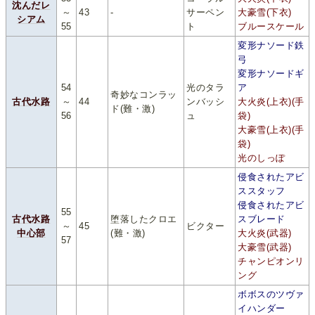
沈んだレ
～
43
-
サーペン
大豪雪(下衣)
シアム
55
ト
ブルースケール
変形ナソード鉄
弓
変形ナソードギ
54
光のタラ
ア
奇妙なコンラッ
古代水路
～
44
ンバッシ
大火炎(上衣)(手
ド(難・激)
56
ュ
袋)
大豪雪(上衣)(手
袋)
光のしっぽ
侵食されたアビ
ススタッフ
侵食されたアビ
55
古代水路
堕落したクロエ
スブレード
～
45
ビクター
中心部
(難・激)
大火炎(武器)
57
大豪雪(武器)
チャンピオンリ
ング
ボボスのツヴァ
イハンダー