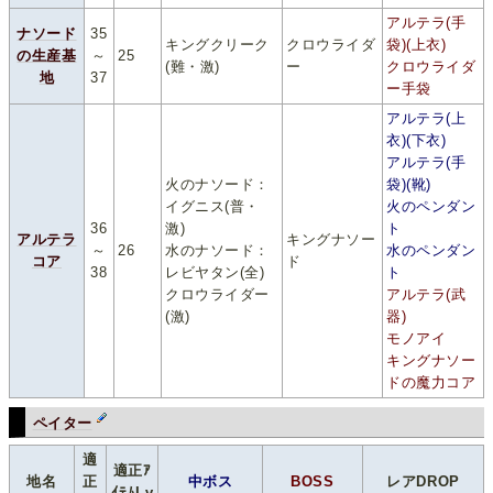
アルテラ(手
ナソード
35
キングクリーク
クロウライダ
袋)(上衣)
の生産基
～
25
(難・激)
ー
クロウライダ
地
37
ー手袋
アルテラ(上
衣)(下衣)
アルテラ(手
火のナソード：
袋)(靴)
イグニス(普・
火のペンダン
36
激)
ト
アルテラ
キングナソー
～
26
水のナソード：
水のペンダン
コア
ド
38
レビヤタン(全)
ト
クロウライダー
アルテラ(武
(激)
器)
モノアイ
キングナソー
ドの魔力コア
ペイター
適
適正ｱ
地名
正
中ボス
BOSS
レアDROP
ｲﾃﾑLv