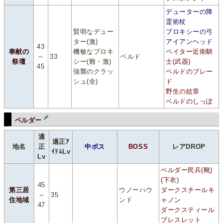
デューターの降
霊術杖
賢明なデュー
プロキシーの弓
ター(激)
アイアンヘッド
43
奉献の
機敏なプロキ
ペイター近衛騎
～
33
ベルド
祭壇
シー(難・激)
士(武器)
45
強襲のクラッ
ベルドのブレー
シュ(全)
ド
野生の紋章
ベルドのしっぽ
ベルダー
適
適正ｱ
地名
正
中ボス
BOSS
レアDROP
ｲﾃﾑLv
Lv
ベルダー民兵(靴)
(下衣)
45
第三居
ウノーハウ
ダークスチールキ
～
35
住地域
ンド
ャノン
47
ダークスティール
ブレスレット