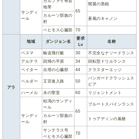
ガルファイ奇岩
闇翼の黒砲
地帯
65
サンディ
カルーソ部族の
ール
蒼風のキャノン
村
ベヒモス心臓部
70
要求
地域
ダンジョン名
名称
Lv
ベスマ
輸送飛行艇
30
不完全なナソードランス
アルテラ
回帰の平原
34
回転型ドリルランス
ペイター
尖塔の心臓部
44
クラスターエッジ
バンガードクラッシュス
ベルダー
王宮進入路
50
ピア
アラ
ハーメル
水の聖堂
60
リジェントメント
枯渇のサンディ
ブルートスパインランス
ール
65
サンディ
カルーソ部族の
トゥアディンの嵐槍
ール
村
サンテラス号
70
ベヒモス心臓部