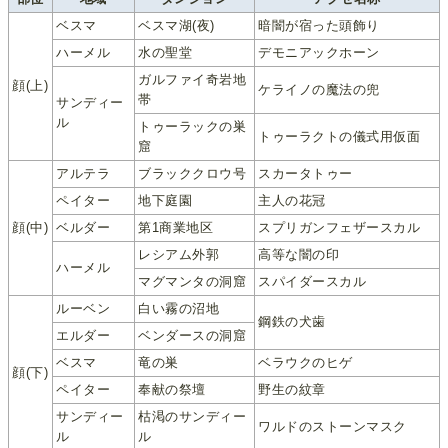
ベスマ
ベスマ湖(夜)
暗闇が宿った頭飾り
ハーメル
水の聖堂
デモニアックホーン
ガルファイ奇岩地
顔(上)
ケライノの魔法の兜
帯
サンディー
ル
トゥーラックの巣
トゥーラクトの儀式用仮面
窟
アルテラ
ブラッククロウ号
スカータトゥー
ペイター
地下庭園
主人の花冠
顔(中)
ベルダー
第1商業地区
スプリガンフェザースカル
レシアム外郭
高等な闇の印
ハーメル
マグマンタの洞窟
スパイダースカル
ルーベン
白い霧の沼地
鋼鉄の犬歯
エルダー
ベンダースの洞窟
ベスマ
竜の巣
ベラウクのヒゲ
顔(下)
ペイター
奉献の祭壇
野生の紋章
サンディー
枯渇のサンディー
ワルドのストーンマスク
ル
ル