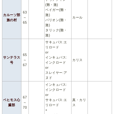
(難・激)
ベイガー(難・
63
カルーソ部
激)
～
カール
族の村
バリオン(難・
65
激)
タリック(難・
激)
サキュバス:エ
リロード
or
65
サンテラス
インキュバス:
～
カリス
号
インクロード
67
or
スレイヤー:ア
ヌド
インキュバス:
インクロード
or
67
ベヒモス心
サキュバス:エ
真・カリ
～
臓部
リロード
ス
70
+