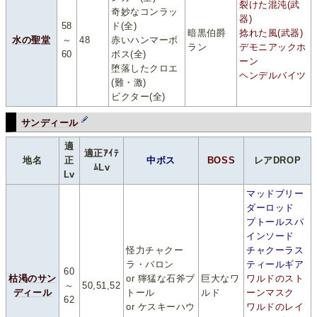
裂けた混沌(武
奇妙なコンラッ
器)
58
ド(全)
暗黒伯爵
捻れた風(武器)
水の聖堂
～
48
赤いハンマーボ
ラン
デモニアックホ
60
ボス(全)
ーン
堕落したクロエ
ヘンデルバイツ
(難・激)
ビクター(全)
サンディール
適
適正ｱｲﾃ
地名
正
中ボス
BOSS
レアDROP
ﾑLv
Lv
マッドブリー
ダーロッド
プトールスパ
インソード
怪力チャクー
チャクーラス
ラ・バロン
ティールギア
60
枯渇のサン
or 獰猛な石斧ブ
巨大なワ
ワルドのスト
～
50,51,52
ディール
トール
ルド
ーンマスク
62
or ケスキーハウ
ワルドのレイ