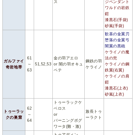
ス
ジペンダント
ワルドの岩鉄
鎧
漆黒石(手袋)
砂嵐(手袋)
歓喜の金翼刃
堕落の金翼弓
闇翼の黒砲
ケライノの魔
61
金の羽アエロ
法の兜
ガルファイ
鋼鉄の羽
～
51,52,53
or 闇の羽オキュ
ケライノの鋼
奇岩地帯
ケライノ
63
ペテ
鉄翼(右翼)
ケライノの肩
鎧
漆黒石(上衣)
砂嵐(上衣)
トゥーラックケ
62
ベロス
トゥーラッ
族長トゥ
～
or
クの巣窟
ーラクト
64
バーニングボグ
ワータ(難・激)
トゥアディン