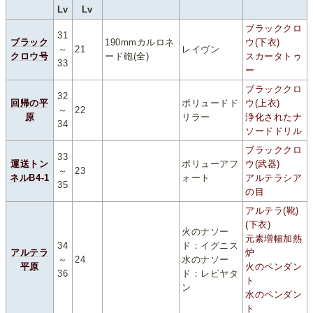
Lv
Lv
ブラッククロ
31
ブラック
190mmカルロネ
ウ(下衣)
～
21
レイヴン
クロウ号
ード砲(全)
スカータトゥ
33
ー
ブラッククロ
32
回帰の平
ポリュードド
ウ(上衣)
～
22
原
リラー
浄化されたナ
34
ソードドリル
ブラッククロ
33
運送トン
ポリューアフ
ウ(武器)
～
23
ネルB4-1
ォート
アルテラシア
35
の目
アルテラ(靴)
(下衣)
火のナソー
元素増幅加熱
34
ド：イグニス
アルテラ
炉
～
24
水のナソー
平原
火のペンダン
36
ド：レビヤタ
ト
ン
水のペンダン
ト