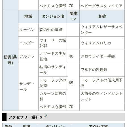
ベヒモス心臓部
70
ヘビーグラスクレイモア
要求
地域
ダンジョン名
名称
Lv
ウィリアムレザーサスペ
ルーベン
森の中の遺跡
ンダー
ウォーリーの城
エルダー
ウィリアムロリカ
外郭
ナソードの生産
アルテラ
40
クロウライダー手袋
防具(共
基地
通)
枯渇のサンディ
ワルドの岩鉄鎧
ール
トゥーラックの
トゥーラクトの儀式用下
65
サンディ
巣窟
衣
ール
カルーソ部族の
大酋長のウィンドガント
村
レット
ベヒモス心臓部
70
アクセサリー逆引き
部位
地域
ダンジョン
アクセ名称