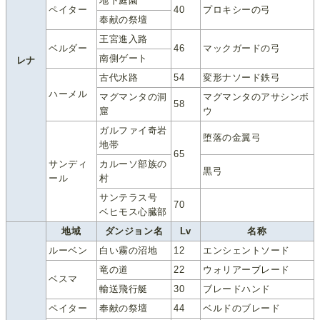
地下庭園
ペイター
40
プロキシーの弓
奉献の祭壇
王宮進入路
ベルダー
46
マックガードの弓
南側ゲート
レナ
古代水路
54
変形ナソード鉄弓
ハーメル
マグマンタの洞
マグマンタのアサシンボ
58
窟
ウ
ガルファイ奇岩
堕落の金翼弓
地帯
65
サンディ
カルーソ部族の
黒弓
ール
村
サンテラス号
70
ベヒモス心臓部
地域
ダンジョン名
Lv
名称
ルーベン
白い霧の沼地
12
エンシェントソード
竜の道
22
ウォリアーブレード
ベスマ
輸送飛行艇
30
ブレードハンド
ペイター
奉献の祭壇
44
ベルドのブレード