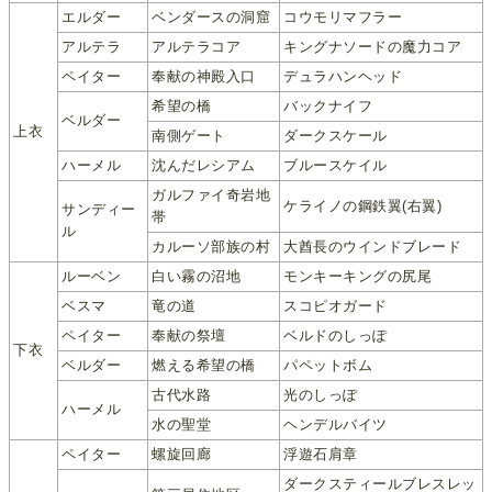
エルダー
ベンダースの洞窟
コウモリマフラー
アルテラ
アルテラコア
キングナソードの魔力コア
ペイター
奉献の神殿入口
デュラハンヘッド
希望の橋
バックナイフ
ベルダー
上衣
南側ゲート
ダークスケール
ハーメル
沈んだレシアム
ブルースケイル
ガルファイ奇岩地
ケライノの鋼鉄翼(右翼)
サンディー
帯
ル
カルーソ部族の村
大酋長のウインドブレード
ルーベン
白い霧の沼地
モンキーキングの尻尾
ベスマ
竜の道
スコピオガード
ペイター
奉献の祭壇
ベルドのしっぽ
下衣
ベルダー
燃える希望の橋
パペットボム
古代水路
光のしっぽ
ハーメル
水の聖堂
ヘンデルバイツ
ペイター
螺旋回廊
浮遊石肩章
ダークスティールブレスレッ