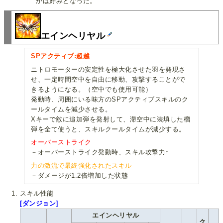
かは好みとなった。
エインヘリヤル
SPアクティブ:超越
ニトロモーターの安定性を極大化させた羽を発現さ
せ、一定時間空中を自由に移動、攻撃することがで
きるようになる。（空中でも使用可能）
発動時、周囲にいる味方のSPアクティブスキルのク
ールタイムを減少させる。
Xキーで敵に追加弾を発射して、滞空中に装填した榴
弾を全て使うと、スキルクールタイムが減少する。
オーバーストライク
－オーバーストライク発動時、スキル攻撃力↑
力の激流で最終強化されたスキル
－ダメージが1.2倍増加した状態
スキル性能
[ダンジョン]
エインヘリヤル
ク