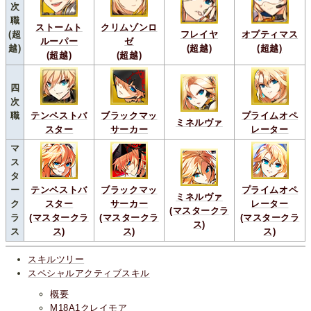
次
職
ストームト
クリムゾンロ
(超
フレイヤ
オプティマス
ルーパー
ゼ
越)
(超越)
(超越)
(超越)
(超越)
四
次
職
テンペストバ
ブラックマッ
プライムオペ
ミネルヴァ
スター
サーカー
レーター
マ
ス
タ
ー
テンペストバ
ブラックマッ
プライムオペ
ミネルヴァ
ク
スター
サーカー
レーター
(マスタークラ
ラ
(マスタークラ
(マスタークラ
(マスタークラ
ス)
ス
ス)
ス)
ス)
スキルツリー
スペシャルアクティブスキル
概要
M18A1クレイモア