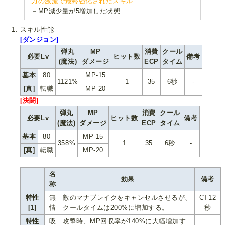
力の激流で最終強化されたスキル
－MP減少量が5増加した状態
スキル性能
[ダンジョン]
弾丸
MP
消費
クール
必要Lv
ヒット数
備考
(魔法)
ダメージ
ECP
タイム
基本
80
MP-15
1121%
1
35
6秒
-
[真]
転職
MP-20
[決闘]
弾丸
MP
消費
クール
必要Lv
ヒット数
備考
(魔法)
ダメージ
ECP
タイム
基本
80
MP-15
358%
1
35
6秒
-
[真]
転職
MP-20
名
効果
備考
称
特性
無
敵のマナブレイクをキャンセルさせるが、
CT12
[1]
情
クールタイムは200%に増加する。
秒
特性
吸
攻撃時、MP回収率が140%に大幅増加す