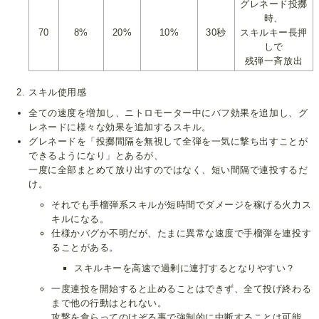
グレネード投擲
時、
70
8%
20%
10%
30秒
スキルキー長押
しで
残弾一斉放出
スキル使用感
全ての速度を増加し、ニトロモーター中にバフ効果を追加し、グ
レネードに様々な効果を追加するスキル。
グレネードを「投擲間隔を無視して全弾を一気に撃ち出すことが
できるようになり」とあるが、
一度に全部まとめて放り出すのではなく、短い間隔で連投するだ
け。
それでも手榴弾系スキルが短時間でダメージを稼げる火力ス
キルになる。
仕様かバグか不明だが、たまに異常な速度で手榴弾を連投す
ることがある。
スキルキーを高速で過剰に連打するとなりやすい？
一度連投を開始すると止めることはできず、全て投げ終わる
まで他の行動はとれない。
攻撃を食らってのけぞる事で強制的に中断することは可能。