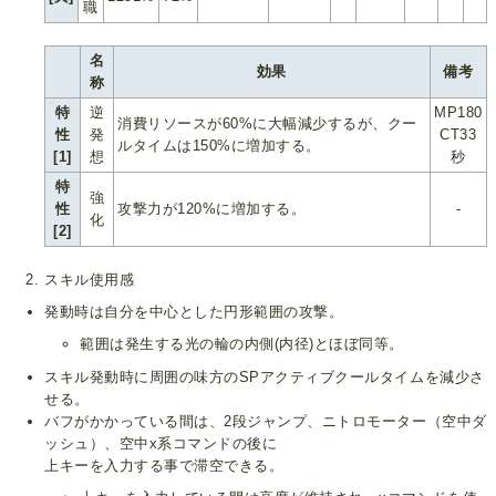
職
名
効果
備考
称
特
逆
MP180
消費リソースが60%に大幅減少するが、クー
性
発
CT33
ルタイムは150%に増加する。
[1]
想
秒
特
強
性
攻撃力が120%に増加する。
-
化
[2]
スキル使用感
発動時は自分を中心とした円形範囲の攻撃。
範囲は発生する光の輪の内側(内径)とほぼ同等。
スキル発動時に周囲の味方のSPアクティブクールタイムを減少さ
せる。
バフがかかっている間は、2段ジャンプ、ニトロモーター（空中ダ
ッシュ）、空中x系コマンドの後に
上キーを入力する事で滞空できる。