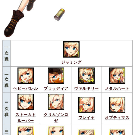
一
次
職
ジャミング
二
次
職
ヘビーバレル
ブラッディア
ヴァルキリー
メタルハート
三
次
職
ストームト
クリムゾンロ
フレイヤ
オプティマス
ルーパー
ゼ
三