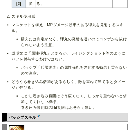
-
[2]
収
る。
スキル使用感
マスケットを構え、MPダメージ効果のある弾丸を発射するスキ
ル。
構えには判定がなく、弾丸の発射も遅いのでコンボから抜け
られないよう注意。
説明文に「属性弾丸」とあるが、ライジングショット等のように
バフを付与するわけではない。
パッシブ「兵器改造」の属性弾丸を強化する効果も乗らない
ので注意。
どうやら巻き込み倍加があるらしく、敵を重ねて当てるとダメー
ジが伸びる。
しかし巻き込み範囲はそう広くなく、しっかり重ねないと倍
加してくれない模様。
巻き込み倍化時のHit制限はおそらく無い。
パッシブスキル