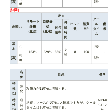
[真]
6秒
職
[決闘]
出血
クー
リモート
自動爆
持
ヒット
消費
ル
備
必要Lv
爆破
破
付与
続
数
MP
タイ
考
(魔法)
(魔法)
確率
時
ム
間
基
70
8秒
本
5
153%
229%
33%
8
100
-
秒
転
[真]
6秒
職
名
効果
備考
称
特
強
性
攻撃力が120%に増加する。
-
化
[1]
特
逆
MP60
消費リソースが60%に大幅減少するが、クール
性
発
CT12
タイムは150%に増加する。
[2]
想
秒