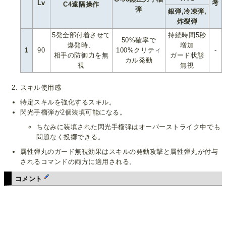
Lv
考
C4遠隔操作
弾
銀弾,冷凍弾,
炸裂弾
5発全部付着させて
持続時間5秒
50%確率で
爆発時、
増加
1
90
100%クリティ
-
相手の防御力を無
ガード状態
カル発動
視
無視
スキル使用感
特定スキルを強化するスキル。
閃光手榴弾が2個装填可能になる。
ちなみに装填された閃光手榴弾はオーバーストライク中でも
問題なく投擲できる。
属性弾丸のガード無視効果はスキルの発動攻撃と属性弾丸が付与
されるコマンドの両方に適用される。
コメント