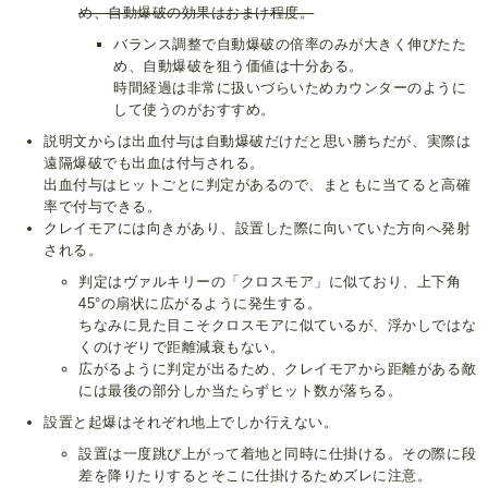
め、自動爆破の効果はおまけ程度。
バランス調整で自動爆破の倍率のみが大きく伸びたた
め、自動爆破を狙う価値は十分ある。
時間経過は非常に扱いづらいためカウンターのように
して使うのがおすすめ。
説明文からは出血付与は自動爆破だけだと思い勝ちだが、実際は
遠隔爆破でも出血は付与される。
出血付与はヒットごとに判定があるので、まともに当てると高確
率で付与できる。
クレイモアには向きがあり、設置した際に向いていた方向へ発射
される。
判定はヴァルキリーの「クロスモア」に似ており、上下角
45°の扇状に広がるように発生する。
ちなみに見た目こそクロスモアに似ているが、浮かしではな
くのけぞりで距離減衰もない。
広がるように判定が出るため、クレイモアから距離がある敵
には最後の部分しか当たらずヒット数が落ちる。
設置と起爆はそれぞれ地上でしか行えない。
設置は一度跳び上がって着地と同時に仕掛ける。その際に段
差を降りたりするとそこに仕掛けるためズレに注意。