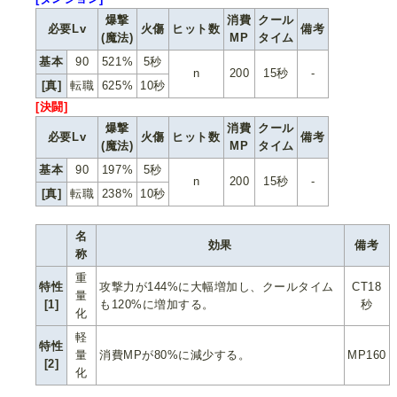
爆撃
消費
クール
必要Lv
火傷
ヒット数
備考
(魔法)
MP
タイム
基本
90
521%
5秒
n
200
15秒
-
[真]
転職
625%
10秒
[決闘]
爆撃
消費
クール
必要Lv
火傷
ヒット数
備考
(魔法)
MP
タイム
基本
90
197%
5秒
n
200
15秒
-
[真]
転職
238%
10秒
名
効果
備考
称
重
特性
攻撃力が144%に大幅増加し、クールタイム
CT18
量
[1]
も120%に増加する。
秒
化
軽
特性
量
消費MPが80%に減少する。
MP160
[2]
化