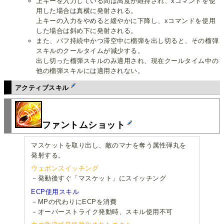
上キーを入力している間は高度が維持され、xコマンドを使
用した場合は真横に発射される。
上キーの入力をやめると緩やかに下降し、xコマンドを使用
した場合は斜め下に発射される。
また、バフ持続中かつ滞空中に榴弾を出し切ると、その榴弾
スキルのクールタイムが減少する。
出し切った榴弾スキルのみ適用され、現在クールタイム中の
他の榴弾スキルには適用されない。
アクティブスキル
ファントムショット
マスケットを取り出し、敵のマナを奪う属性弾丸を
発射する。
ウェポンスイッチング
－発動後すぐ「マスケット」にスイッチング
ECP使用スキル
－MPの代わりにECPを消費
－オーバーストライク発動時、スキル使用不可