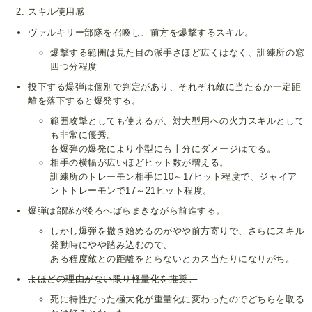
スキル使用感
ヴァルキリー部隊を召喚し、前方を爆撃するスキル。
爆撃する範囲は見た目の派手さほど広くはなく、訓練所の窓
四つ分程度
投下する爆弾は個別で判定があり、それぞれ敵に当たるか一定距
離を落下すると爆発する。
範囲攻撃としても使えるが、対大型用への火力スキルとして
も非常に優秀。
各爆弾の爆発により小型にも十分にダメージはでる。
相手の横幅が広いほどヒット数が増える。
訓練所のトレーモン相手に10～17ヒット程度で、ジャイア
ントトレーモンで17～21ヒット程度。
爆弾は部隊が後ろへばらまきながら前進する。
しかし爆弾を撒き始めるのがやや前方寄りで、さらにスキル
発動時にやや踏み込むので、
ある程度敵との距離をとらないとカス当たりになりがち。
よほどの理由がない限り軽量化を推奨。
死に特性だった極大化が重量化に変わったのでどちらを取る