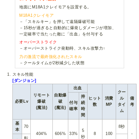
地面にM18A1クレイモアを設置する。
M18A1クレイモア
－「スキルキー」を押して遠隔爆破可能
－15秒が過ぎると自動的に爆発しダメージが増加、
一定確率で当たった敵に「出血」を付与する
オーバーストライク
－オーバーストライク発動時、スキル攻撃力↑
力の激流で最終強化されたスキル
－クールタイムが2秒減少した状態
スキル性能
[ダンジョン]
出血
クー
リモート
自動爆
持
ヒット
消費
ル
備
必要Lv
爆破
破
付与
続
数
MP
タイ
考
(魔法)
(魔法)
確率
時
ム
間
基
70
8秒
本
5
404%
606%
33%
8
100
-
秒
転