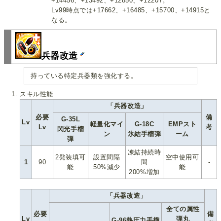
+14456、+13492、+12850、+12207。
Lv99時点では+17662、+16485、+15700、+14915と
なる。
兵器改造
持っている特定兵器類を強化する。
スキル性能
「兵器改造」
必要
備
G-35L
Lv
軽量化マイ
G-18C
EMPスト
Lv
考
閃光手榴
ン
氷結手榴弾
ーム
弾
凍結持続時
2発装填可
設置間隔
空中使用可
1
90
間
-
能
50%減少
能
200%増加
「兵器改造」
全ての属性
必要
備
Lv
弾丸
G-96熱圧力手榴