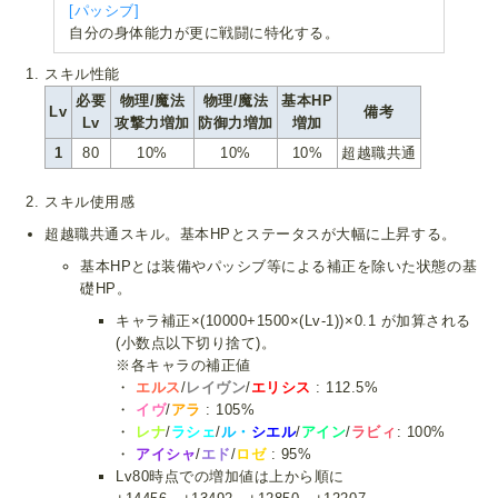
[パッシブ]
自分の身体能力が更に戦闘に特化する。
スキル性能
必要
物理/魔法
物理/魔法
基本HP
Lv
備考
Lv
攻撃力増加
防御力増加
増加
1
80
10%
10%
10%
超越職共通
スキル使用感
超越職共通スキル。基本HPとステータスが大幅に上昇する。
基本HPとは装備やパッシブ等による補正を除いた状態の基
礎HP。
キャラ補正×(10000+1500×(Lv-1))×0.1 が加算される
(小数点以下切り捨て)。
※各キャラの補正値
・
エルス
/
レイヴン
/
エリシス
: 112.5%
・
イヴ
/
アラ
: 105%
・
レナ
/
ラシェ
/
ル・
シエル
/
アイン
/
ラビィ
: 100%
・
アイシャ
/
エド
/
ロゼ
: 95%
Lv80時点での増加値は上から順に