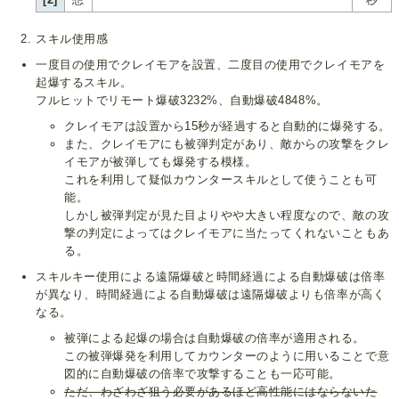
スキル使用感
一度目の使用でクレイモアを設置、二度目の使用でクレイモアを
起爆するスキル。
フルヒットでリモート爆破3232%、自動爆破4848%。
クレイモアは設置から15秒が経過すると自動的に爆発する。
また、クレイモアにも被弾判定があり、敵からの攻撃をクレ
イモアが被弾しても爆発する模様。
これを利用して疑似カウンタースキルとして使うことも可
能。
しかし被弾判定が見た目よりやや大きい程度なので、敵の攻
撃の判定によってはクレイモアに当たってくれないこともあ
る。
スキルキー使用による遠隔爆破と時間経過による自動爆破は倍率
が異なり、時間経過による自動爆破は遠隔爆破よりも倍率が高く
なる。
被弾による起爆の場合は自動爆破の倍率が適用される。
この被弾爆発を利用してカウンターのように用いることで意
図的に自動爆破の倍率で攻撃することも一応可能。
ただ、わざわざ狙う必要があるほど高性能にはならないた