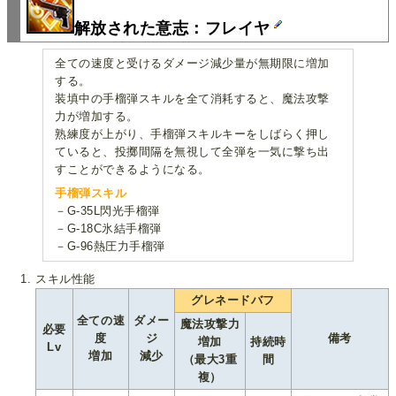
解放された意志：フレイヤ
全ての速度と受けるダメージ減少量が無期限に増加
する。
装填中の手榴弾スキルを全て消耗すると、魔法攻撃
力が増加する。
熟練度が上がり、手榴弾スキルキーをしばらく押し
ていると、投擲間隔を無視して全弾を一気に撃ち出
すことができるようになる。
手榴弾スキル
－G-35L閃光手榴弾
－G-18C氷結手榴弾
－G-96熱圧力手榴弾
スキル性能
グレネードバフ
全ての速
ダメー
魔法攻撃力
必要
度
ジ
備考
増加
持続時
Lv
増加
減少
（最大3重
間
複）