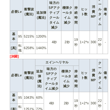
味方の
ー
消
SPアク
榴弾ク
持
衝撃波
ヒッ
ル
備
必要Lv
費
追加弾
ティブ
ールタ
続
(魔法)
ト数
タ
考
MP
(魔法)
クール
イム
時
イ
タイム
減少
間
ム
減少
基
95
5215%
1200%
本
19
22
4秒
2秒
1+2*n
300
-
秒
秒
転
[真]
6258%
1440%
職
[決闘]
エインヘリヤル
ク
ー
味方の
消
追加
榴弾ク
持
衝撃波
ヒッ
ル
備
SPアク
必要Lv
費
弾
ールタ
続
(魔法)
ト数
タ
考
ティブ
MP
(魔
イム
時
イ
クールタ
法)
減少
間
ム
イム減少
基
95
1043%
60%
本
19
22
4秒
2秒
1+2*n
300
-
秒
秒
転
[真]
1251%
72%