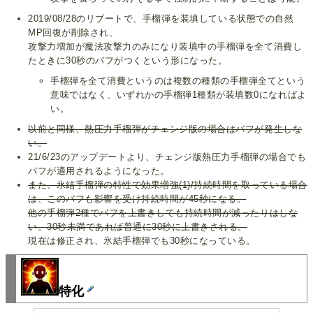
2019/08/28のリブートで、手榴弾を装填している状態での自然
MP回復が削除され、
攻撃力増加が魔法攻撃力のみになり装填中の手榴弾を全て消費し
たときに30秒のバフがつくという形になった。
手榴弾を全て消費というのは複数の種類の手榴弾全てという
意味ではなく、いずれかの手榴弾1種類が装填数0になればよ
い。
以前と同様、熱圧力手榴弾がチェンジ版の場合はバフが発生しな
い。
21/6/23のアップデートより、チェンジ版熱圧力手榴弾の場合でも
バフが適用されるようになった。
また、氷結手榴弾の特性で効果増強(1)/持続時間を取っている場合
は、このバフも影響を受け持続時間が45秒になる。
他の手榴弾2種でバフを上書きしても持続時間が減ったりはしな
い。30秒未満であれば普通に30秒に上書きされる。
現在は修正され、氷結手榴弾でも30秒になっている。
特化