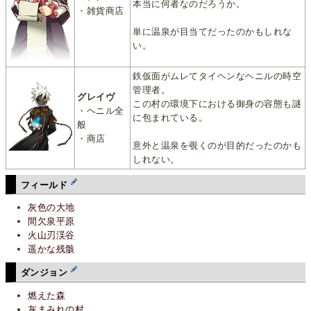
本当に何者なのだろうか。
・雑貨商店
単に温泉が目当てだったのかもしれな
い。
鉄仮面がムレてタイヘンなヘニルの時空
管理者。
グレイヴ
この村の環境下における御身の容態も謎
・ヘニル全
に包まれている。
般
・商店
意外と温泉を覗くのが目的だったのかも
しれない。
フィールド
灰色の大地
間欠泉平原
火山刃渓谷
遥かな残骸
ダンジョン
燃えた森
灰まみれの村