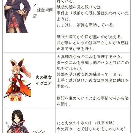
れている。
フ
紙袋の絵を見る限りでは、
・錬金術商
事件より以前から既に髪は失われていた
店
ようだ。
おまけに、家賃を滞納している。
紙袋の隙間から口が無いのが見える。
顔が無いというのは本当らしいが五感は
正常で謎が謎を呼ぶ。
天真爛漫な火のエルを管理する巫女。
ダークエルを察知し他の巫女と共にこの
地を訪れるが、
襲撃を受け彼女以外捕まってしまう。
火の巫女
上手く逃げ延びた彼女は冒険者に助けを
イグニア
求める。
物語を進めていくとある事情で村から姿
を消す。
たとえ火の中水の中（以下省略）。
今更言うことではないかもしれないが、
ヘレン