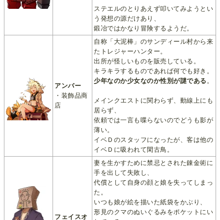
ステエルのとりあえず叩いてみようとい
う発想の源だけあり、
鍛冶ではかなり冒険するようだ。
自称「大泥棒」のサンディール村から来
たトレジャーハンター。
出所が怪しいものを販売している。
キラキラするものであれば何でも好き。
少年なのか少女なのか性別が謎である
。
アンバー
その設定が活かされることは無い。
・装飾品商
メインクエストに関わらず、動線上にも
店
居らず、
依頼では一言も喋らないのでどうも影が
薄い。
イベＤのスタッフになったが、客は他の
イベＤに吸われて閑古鳥。
妻を生かすために禁忌とされた錬金術に
手を出して失敗し、
代償として自身の顔と娘を失ってしまっ
た。
いつも娘が絵を描いた紙袋をかぶり、
形見のクマのぬいぐるみをポケットにい
フェイスオ