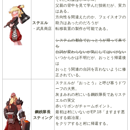
父親の背中を見て学んだ技術だが、実力
はある。
方向性を間違えたのか、フェイスオフの
ステエル
助力はあったのだろうが
・武具商店
転移装置の製作が可能である。
システムの都合でおっとうが帰って来て
も
台詞が変わらないが気にしてはいけない
いつからかは不明だが、おっとう帰還後
は
おっとう関連の台詞を言わないように修
正されている。
ステエルが『おっとう』と呼び慕うドワ
ーフの大男。
灰まみれの村にいる鋼鉄隊長でありステ
エルの実父
赤いリボンがチャームポイント。
鋼鉄隊長
最初は村にいないがEP.18「ますます悪
スティング
化する鍛冶屋」
をクリアすると村に帰還する。