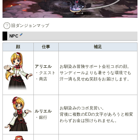
旧ダンジョンマップ
NPC
顔
仕事
補足
アリエル
お馴染み冒険サポート会社コボの顔。
・クエスト
サンディールよりも暑そうな環境でも
・商店
汗一滴も見せぬ笑顔をお届けします。
お馴染みのコボ見習い。
ルリエル
背後に複数のEDの文字があろうと相変
・銀行
わらずお金は預けられません。