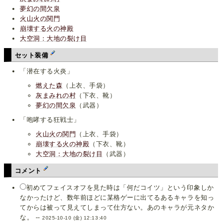
夢幻の間欠泉
火山火の関門
崩壊する火の神殿
大空洞：大地の裂け目
セット装備
「潜在する火炎」
燃えた森
（上衣、手袋）
灰まみれの村
（下衣、靴）
夢幻の間欠泉
（武器）
「咆哮する狂戦士」
火山火の関門
（上衣、手袋）
崩壊する火の神殿
（下衣、靴）
大空洞：大地の裂け目
（武器）
コメント
初めてフェイスオフを見た時は「何だコイツ」という印象しか
なかったけど、数年前ほどに某格ゲーに出てるあるキャラを知っ
てからは被って見えてしまって仕方ない。あのキャラが元ネタか
な。 --
2025-10-10 (金) 12:13:40