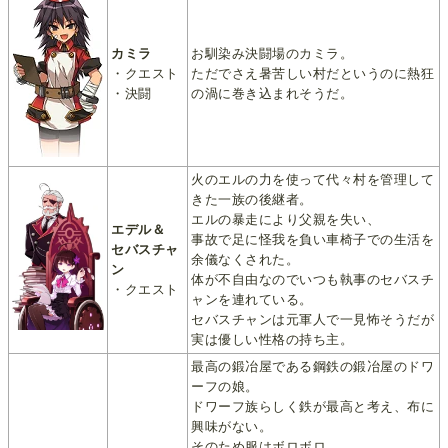
カミラ
お馴染み決闘場のカミラ。
・クエスト
ただでさえ暑苦しい村だというのに熱狂
・決闘
の渦に巻き込まれそうだ。
火のエルの力を使って代々村を管理して
きた一族の後継者。
エルの暴走により父親を失い、
エデル＆
事故で足に怪我を負い車椅子での生活を
セバスチャ
余儀なくされた。
ン
体が不自由なのでいつも執事のセバスチ
・クエスト
ャンを連れている。
セバスチャンは元軍人で一見怖そうだが
実は優しい性格の持ち主。
最高の鍛冶屋である鋼鉄の鍛冶屋のドワ
ーフの娘。
ドワーフ族らしく鉄が最高と考え、布に
興味がない。
そのため服はボロボロ。