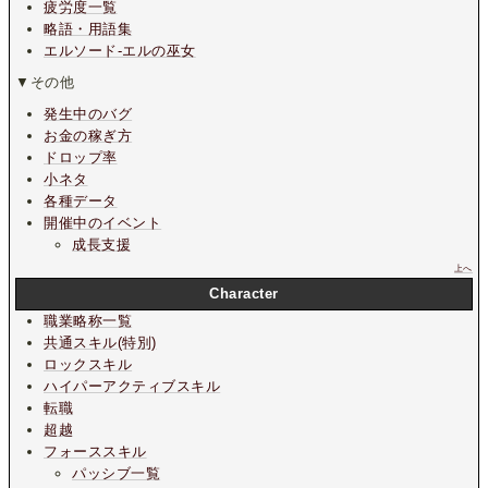
疲労度一覧
略語・用語集
エルソード-エルの巫女
▼その他
発生中のバグ
お金の稼ぎ方
ドロップ率
小ネタ
各種データ
開催中のイベント
成長支援
上へ
Character
職業略称一覧
共通スキル(特別)
ロックスキル
ハイパーアクティブスキル
転職
超越
フォーススキル
パッシブ一覧