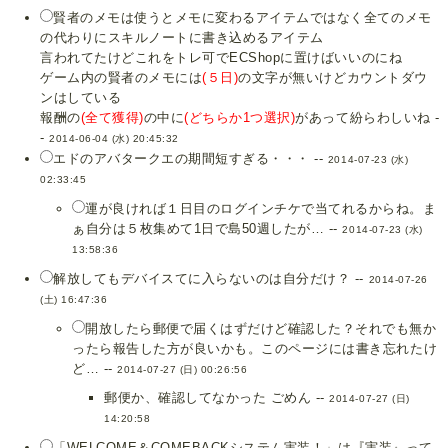
賢者のメモは使うとメモに変わるアイテムではなく全てのメモ
の代わりにスキルノートに書き込めるアイテム
言われてたけどこれをトレ可でECShopに置けばいいのにね
ゲーム内の賢者のメモには
(５日)
の文字が無いけどカウントダウ
ンはしている
報酬の
(全て獲得)
の中に
(どちらか1つ選択)
があって紛らわしいね -
-
2014-06-04 (水) 20:45:32
エドのアバタークエの期間短すぎる・・・ --
2014-07-23 (水)
02:33:45
運が良ければ１日目のログインチケで当てれるからね。ま
ぁ自分は５枚集めて1日で島50週したが… --
2014-07-23 (水)
13:58:36
解放してもデバイスてに入らないのは自分だけ？ --
2014-07-26
(土) 16:47:36
開放したら郵便で届くはずだけど確認した？それでも無か
ったら報告した方が良いかも。このページには書き忘れたけ
ど… --
2014-07-27 (日) 00:26:56
郵便か、確認してなかった ごめん --
2014-07-27 (日)
14:20:58
「WELCOME＆COMEBACKシステム実装！」は『実装』って