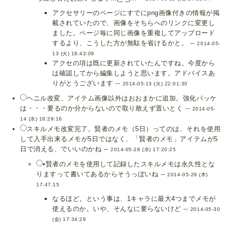
アクセサリーのページにすでにpng画像付きの情報が掲
載されていたので、画像をそちらへのリンクに変更し
ました。ページ毎に同じ画像を重複してアップロード
するより、こうした方が無駄を省けるかと。 --
2014-05-
13 (火) 18:43:09
アクセの項は既に更新されていたんですね。今度から
は確認してから編集しようと思います。アドバイスあ
りがとうございます --
2014-05-13 (火) 22:01:30
ヘニル改変、アイテム画像以外はおおまかに追加。強化パッケ
は・・・要るのか分からないので取り敢えず置いとく --
2014-05-
14 (水) 18:29:16
スキルメモ改変完了。賢者のメモ（5日）ってのは、それを使用
して入手出来るメモが5日ではなく、「賢者のメモ」アイテムが5
日で消える、でいいのかね --
2014-05-28 (水) 17:20:25
•賢者のメモを使用して記録したスキルメモは永久性とな
りますって書いてあるからそうっぽいね --
2014-05-29 (木)
17:47:15
なるほど。という事は、1キャラに最大4つまでメモが
使えるのか。いや、そんなに要らないけど --
2014-05-30
(金) 17:34:29