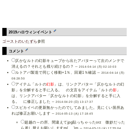
2019ハロウィンイベント
ゴーストのいたずら
参照
コメント
仄かなルトの幻影キューブから出たアバターって次のメンテで
消えるの？それとも残り続けるの？ --
2014-04-14 (月) 02:10:03
ルトアバ製造で同じく移動+1％、回避1％確認 --
2014-04-14 (月)
08:28:50
アイテム「ルトの
幻影
」は、リンクアバター「仄かなルトの幻
影」を分解すると手に入る。 の文言をアイテム「ルトの
影
」
は、リンクアバター「仄かなルトの幻影」を分解すると手に入
る。 に修正しました --
2014-04-20 (日) 13:17:37
スピカイベの更新無かったのでしてみました。見にくい箇所あ
れば修正お願いします --
2014-05-13 (火) 17:18:45
超越の～の所、間違えてjpg貼っちゃったorz 微妙だった
ら差し替えお願いしますm(_ _)m --
2014-05-13 (火) 17:55:04