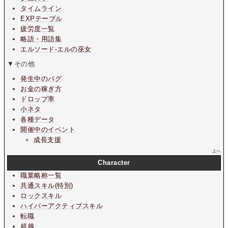
タイムライン
EXPテーブル
疲労度一覧
略語・用語集
エルソード-エルの巫女
▼その他
発生中のバグ
お金の稼ぎ方
ドロップ率
小ネタ
各種データ
開催中のイベント
成長支援
上へ
Character
職業略称一覧
共通スキル(特別)
ロックスキル
ハイパーアクティブスキル
転職
超越