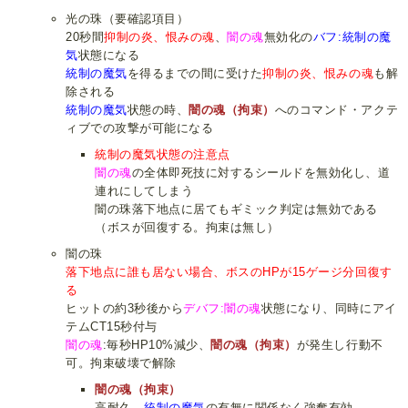
光の珠（要確認項目）
20秒間
抑制の炎、恨みの魂
、
闇の魂
無効化の
バフ:統制の魔
気
状態になる
統制の魔気
を得るまでの間に受けた
抑制の炎、恨みの魂
も解
除される
統制の魔気
状態の時、
闇の魂（拘束）
へのコマンド・アクテ
ィブでの攻撃が可能になる
統制の魔気状態の注意点
闇の魂
の全体即死技に対するシールドを無効化し、道
連れにしてしまう
闇の珠落下地点に居てもギミック判定は無効である
（ボスが回復する。拘束は無し）
闇の珠
落下地点に誰も居ない場合、ボスのHPが15ゲージ分回復す
る
ヒットの約3秒後から
デバフ:闇の魂
状態になり、同時にアイ
テムCT15秒付与
闇の魂
:毎秒HP10%減少、
闇の魂（拘束）
が発生し行動不
可。拘束破壊で解除
闇の魂（拘束）
高耐久。
統制の魔気
の有無に関係なく強奪有効