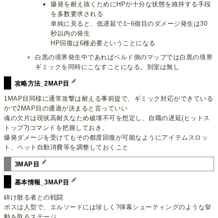
爆発を耐え抜くためにHPが十分な状態を維持する手段
を多数要求される
単純に見ると、低遅延で1~6個目のダメージ発生は30
秒以内の発生
HP回復は6種必要ということになる
白黒の境界発生中であればベルド側のマップでは白黒の境界
ギミックを同時にこなすことになる。別室は無し
攻略方法_2MAP目
1MAP目同様に通常攻撃は耐える事前提で、ギミック対応ができている
かで2MAP目の通過が決まると言っていい
魂の欠片は現状高耐久なため破壊不可を想定し、自職の遅延(ヒットス
トップ?)コマンドを把握しておき、
爆発ダメージを受けてもその都度回復が可能なようにアイテムスロッ
ト、ペット自動消費等を調整しておくこと
3MAP目
基本情報_3MAP目
砕け散る者との戦闘
ボスは人型で、エルソードには珍しく?弾幕シューティングのような挙
動を取るステージ