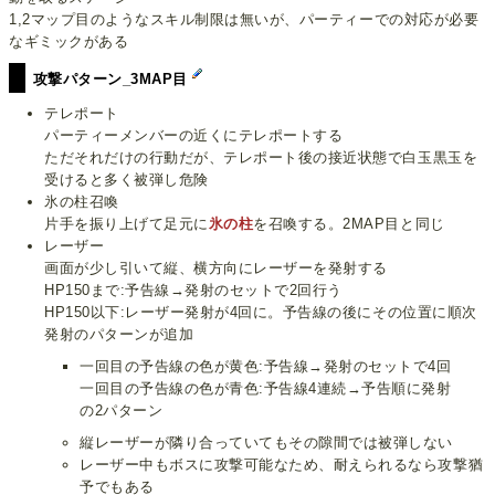
1,2マップ目のようなスキル制限は無いが、パーティーでの対応が必要
なギミックがある
攻撃パターン_3MAP目
テレポート
パーティーメンバーの近くにテレポートする
ただそれだけの行動だが、テレポート後の接近状態で白玉黒玉を
受けると多く被弾し危険
氷の柱召喚
片手を振り上げて足元に
氷の柱
を召喚する。2MAP目と同じ
レーザー
画面が少し引いて縦、横方向にレーザーを発射する
HP150まで:予告線→発射のセットで2回行う
HP150以下:レーザー発射が4回に。予告線の後にその位置に順次
発射のパターンが追加
一回目の予告線の色が黄色:予告線→発射のセットで4回
一回目の予告線の色が青色:予告線4連続→予告順に発射
の2パターン
縦レーザーが隣り合っていてもその隙間では被弾しない
レーザー中もボスに攻撃可能なため、耐えられるなら攻撃猶
予でもある