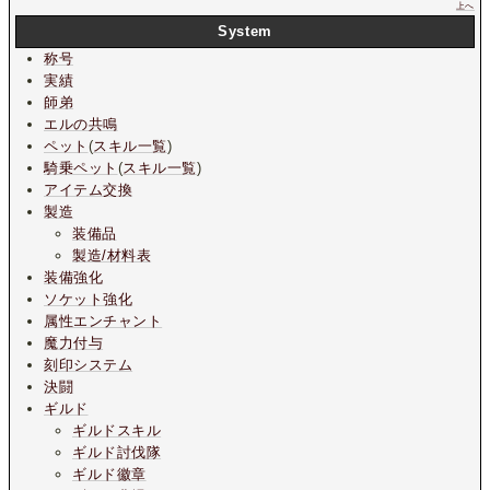
上へ
System
称号
実績
師弟
エルの共鳴
ペット
(
スキル一覧
)
騎乗ペット
(
スキル一覧
)
アイテム交換
製造
装備品
製造/材料表
装備強化
ソケット強化
属性エンチャント
魔力付与
刻印システム
決闘
ギルド
ギルドスキル
ギルド討伐隊
ギルド徽章