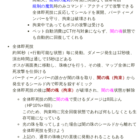
統制の魔気
時のみコマンド・アクティブで攻撃できる
全体即死技に反応してシールドを展開。パーティーメ
ンバーを守り、拘束は破壊される
拘束中であってもボスの攻撃は受ける
ペット自動消費はCT付与対象にならず、
闇の魂
状態で
も自動的に回復してくれる
全体即死技
約90秒（+行動可能な状態）毎に発動。ダメージ発生は12秒後、
演出時間は通しで15秒ほどある
ボスが画面奥に移動し、珠喚びを行う。その後、マップ全体に即
死攻撃を仕掛ける
パーティーメンバーの誰かが闇の珠を取り、
闇の魂（拘束）
から
発生するシールド内で即死を躱すギミック
全体即死技の後は
闇の魂（拘束）
が破壊され、
闇の魂
状態が解除
全体即死技の間に
闇の魂
で受けるダメージは8回ぶん
（HP10%×8回）
このため、拘束時に完全回復状態であれば何もしなくとも生
存可能になっている
光の珠を取ってしまった場合は闇の珠のシールドから離れて
全体即死技を受けよう
上記の、通常の珠喚びの直後に発動されることもある