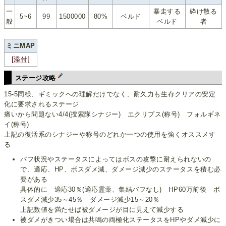
一
暴走する
砕け散る
5~6
99
1500000
80%
ベルド
般
ベルド
者
ミニMAP
[添付]
ステージ攻略
15-5同様、ギミックへの理解だけでなく、耐久力も生存クリアの安定
化に要求されるステージ
痛いから問題ない4/4(捜索隊シナジー) エクリプス(称号) フォルギネ
イ(称号)
上記の復活系のシナジーや称号のどれか一つの使用を強くオススメす
る
バフ状況やステータスによってはボスの攻撃に耐えられないの
で、適応、HP、ボスダメ減、ダメージ減少のステータスを積む必
要がある
具体的に 適応30％(適応霊薬、集結バフなし) HP60万前後 ボ
スダメ減少35～45％ ダメージ減少15～20％
上記数値を満たせば被ダメージが目に見えて減少する
被ダメがきつい場合は共鳴の両極化ステータスをHPやダメ減少に