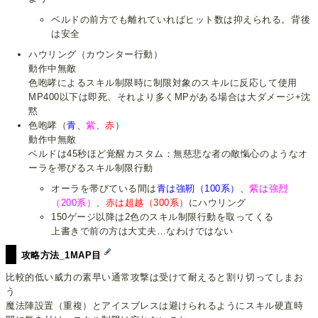
ベルドの前方でも離れていればヒット数は抑えられる。背後
は安全
ハウリング（カウンター行動）
動作中無敵
色咆哮によるスキル制限時に制限対象のスキルに反応して使用
MP400以下は即死、それより多くMPがある場合は大ダメージ+沈
黙
色咆哮（
青
、
紫
、
赤
）
動作中無敵
ベルドは45秒ほど覚醒カスタム：無慈悲な者の敵愾心のようなオ
ーラを帯びるスキル制限行動
オーラを帯びている間は
青は強靭（100系）
、
紫は強烈
（200系）
、
赤は超越（300系）
にハウリング
150ゲージ以降は2色のスキル制限行動を取ってくる
上書きで前の方は大丈夫…なわけではない
攻略方法_1MAP目
比較的低い威力の素早い通常攻撃は受けて耐えると割り切ってしまお
う
魔法陣設置（重複）とアイスブレスは避けられるようにスキル硬直時