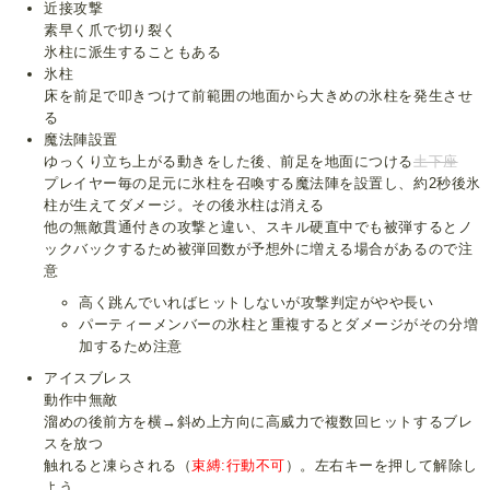
近接攻撃
素早く爪で切り裂く
氷柱に派生することもある
氷柱
床を前足で叩きつけて前範囲の地面から大きめの氷柱を発生させ
る
魔法陣設置
ゆっくり立ち上がる動きをした後、前足を地面につける
土下座
プレイヤー毎の足元に氷柱を召喚する魔法陣を設置し、約2秒後氷
柱が生えてダメージ。その後氷柱は消える
他の無敵貫通付きの攻撃と違い、スキル硬直中でも被弾するとノ
ックバックするため被弾回数が予想外に増える場合があるので注
意
高く跳んでいればヒットしないが攻撃判定がやや長い
パーティーメンバーの氷柱と重複するとダメージがその分増
加するため注意
アイスブレス
動作中無敵
溜めの後前方を横→斜め上方向に高威力で複数回ヒットするブレ
スを放つ
触れると凍らされる（
束縛:行動不可
）。左右キーを押して解除し
よう