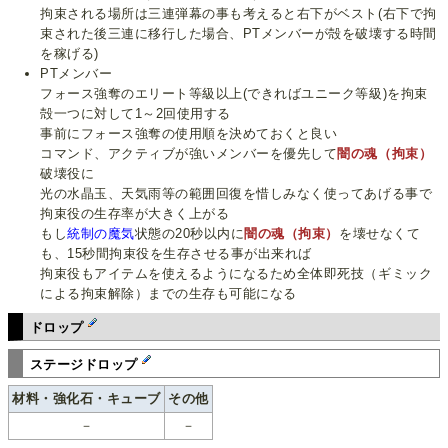
拘束される場所は三連弾幕の事も考えると右下がベスト(右下で拘
束された後三連に移行した場合、PTメンバーが殻を破壊する時間
を稼げる)
PTメンバー
フォース強奪のエリート等級以上(できればユニーク等級)を拘束
殻一つに対して1～2回使用する
事前にフォース強奪の使用順を決めておくと良い
コマンド、アクティブが強いメンバーを優先して
闇の魂（拘束）
破壊役に
光の水晶玉、天気雨等の範囲回復を惜しみなく使ってあげる事で
拘束役の生存率が大きく上がる
もし
統制の魔気
状態の20秒以内に
闇の魂（拘束）
を壊せなくて
も、15秒間拘束役を生存させる事が出来れば
拘束役もアイテムを使えるようになるため全体即死技（ギミック
による拘束解除）までの生存も可能になる
ドロップ
ステージドロップ
材料・強化石・キューブ
その他
－
－