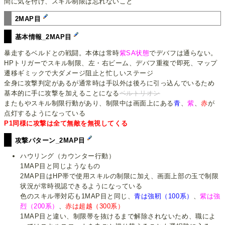
間に気を付け、スキル制限は忘れないこと
2MAP目
基本情報_2MAP目
暴走するベルドとの戦闘。本体は常時
紫SA状態
でデバフは通らない。
HPトリガーでスキル制限、左・右ビーム、デバフ重複で即死、マップ
遷移ギミックで大ダメージ阻止と忙しいステージ
全身に攻撃判定があるが通常時は手以外は後ろに引っ込んでいるため
基本的に手に攻撃を加えることになる
ベルトリオン
またもやスキル制限行動があり、制限中は画面上にある
青
、
紫
、
赤
が
点灯するようになっている
P1同様に攻撃は全て無敵を無視してくる
攻撃パターン_2MAP目
ハウリング（カウンター行動）
1MAP目と同じようなもの
2MAP目はHP帯で使用スキルの制限に加え、画面上部の玉で制限
状況が常時視認できるようになっている
色のスキル帯対応も1MAP目と同じ、
青は強靭（100系）
、
紫は強
烈（200系）
、
赤は超越（300系）
1MAP目と違い、制限帯を抜けるまで解除されないため、職によ