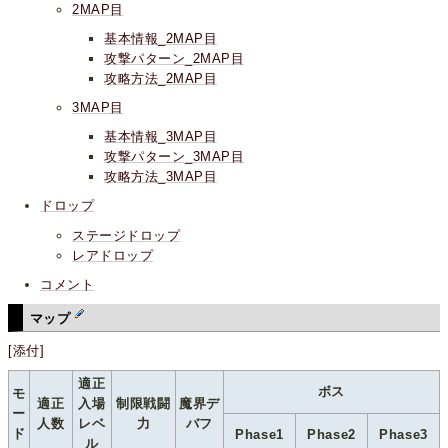
2MAP目
基本情報_2MAP目
攻撃パターン_2MAP目
攻略方法_2MAP目
3MAP目
基本情報_3MAP目
攻撃パターン_3MAP目
攻略方法_3MAP目
ドロップ
ステージドロップ
レアドロップ
コメント
マップ
[添付]
適正
ボス
モ
適正
入場
制限戦闘
魔界デ
ー
人数
レベ
力
バフ
ド
Phase1
Phase2
Phase3
ル