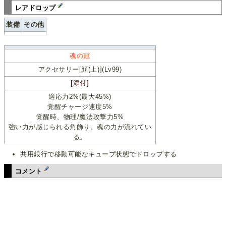
レアドロップ
装備
その他
魂の冠
アクセサリー[顔(上)](Lv99)
[添付]
適応力2%(最大45%)
覚醒チャージ速度5%
覚醒時、物理/魔法攻撃力5%
強い力が感じられる角飾り。魂の力が流れてい
る。
共用銀行で移動可能なキューブ状態でドロップする
コメント