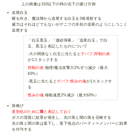
上の画像は150以下の時の右下の避け方例
追尾白玉
横を向き、魔法陣から追尾する白玉を3発発射する
威力はそれほどでもないがデニフの氷柱の追尾のようにしつこく
追尾する
「白玉黒玉」「連続弾幕」「追尾白玉」で白
玉、黒玉と表記したものについて
-大小関係なく白玉に当たると
デバフ:抑制の炎
が1スタックする
抑制の炎
:物理/魔法攻撃力2%ずつ減少（最大
60%）
-黒玉に当たると
デバフ:恨みの魂
が1スタックす
る
恨みの魂
:移動速度2%減少（最大60%）
珠喚び
差別化のために
珠
と表記しておく
ボスの背面に紋章が発生し、光の珠と闇の珠を召喚する
光の珠と闇の珠は落下し、落下地点のパーティーメンバーに効果
を付与する