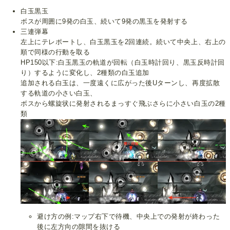
白玉黒玉
ボスが周囲に9発の白玉、続いて9発の黒玉を発射する
三連弾幕
左上にテレポートし、白玉黒玉を2回連続。続いて中央上、右上の
順で同様の行動を取る
HP150以下:白玉黒玉の軌道が回転（白玉時計回り、黒玉反時計回
り）するように変化し、2種類の白玉追加
追加される白玉は、一度遠くに広がった後Uターンし、再度拡散
する軌道の小さい白玉、
ボスから螺旋状に発射されるまっすぐ飛ぶさらに小さい白玉の2種
類
避け方の例:マップ右下で待機、中央上での発射が終わった
後に左方向の隙間を抜ける