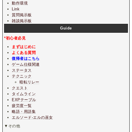
動作環境
Link
質問掲示板
雑談掲示板
Guide
*初心者必見
まずはじめに
よくある質問
復帰者はこちら
ゲーム仕様関連
ステータス
テクニック
暗転リレー
クエスト
タイムライン
EXPテーブル
疲労度一覧
略語・用語集
エルソード-エルの巫女
▼その他