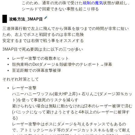
このため、通常の光の珠で受けた
統制の魔気
状態が継続し、
シールドで回避できない事態も起こり得る
攻略方法_3MAP目
三連弾幕行動で左上に飛んでから弾幕を放つまでの時間が非常に短い
ため、左上でボスと戦闘するのは非常に危険
安定するまでは右側で戦う事をオススメする
3MAP目で死ぬ要因は主に以下の三つが多い
レーザー攻撃での複数本ヒット
殻拘束時のDotダメージ＆殻破壊中のテレポート→弾幕
至近距離での弾幕攻撃被弾
それぞれ対策として
レーザー攻撃
ハニーハニーワッフル(最大HP上昇)＋石りんご(ダメージ30％カッ
ト)を使って事故死のリスクを減らす
避けられない場合は無駄に動かなければ2本のレーザー被弾で済む
(パニックになって避けようとすると4本以上のレーザーに被弾す
る)
レーザー攻撃中はボスにダメージを与えるチャンスでもあるの
で、アトミックシールド等のダメージカットスキルも使って耐え