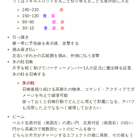
ってはスキルスロットを丸ごと切り替えることも選択肢に入る
240~210
赤
150~120
青
、
紫
90~60
紫
、
赤
30~15
青
、
紫
、
赤
引っ掻き
横一帯に予告線を表示後、攻撃する
掴み薙ぎ払い
左右いずれかの広範囲を掴み、外側に払う攻撃
氷の柱召喚
片手を軽く挙げてパーティーメンバー1人の足元に魔法陣を設置、
氷の柱を召喚する
氷の柱
召喚後残り続ける高耐久の物体。コマンド・アクティブでダ
メージを与えて破壊可能
放っておくと召喚行動でどんどん増えて邪魔になる。デバフ
も活用した上でなるべく破壊しておきたい
ビーム
ベルド右肩付近（画面左）の黒い円、左肩付近（画面右）の白い
円から高威力で複数回ヒットのビームを放つ
どちらか片方がチャージするエフェクトの後に発射、その後もう