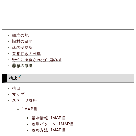
酷寒の地
旧村の跡地
魂の安息所
首都行きの列車
野性に蚕食された白鬼の城
悲願の祭壇
構成
構成
マップ
ステージ攻略
1MAP目
基本情報_1MAP目
攻撃パターン_1MAP目
攻略方法_1MAP目