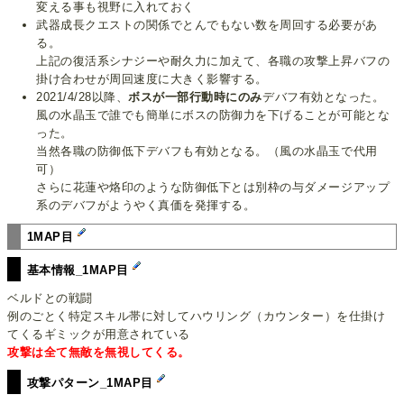
変える事も視野に入れておく
武器成長クエストの関係でとんでもない数を周回する必要があ
る。
上記の復活系シナジーや耐久力に加えて、各職の攻撃上昇バフの
掛け合わせが周回速度に大きく影響する。
2021/4/28以降、
ボスが一部行動時にのみ
デバフ有効となった。
風の水晶玉で誰でも簡単にボスの防御力を下げることが可能とな
った。
当然各職の防御低下デバフも有効となる。（風の水晶玉で代用
可）
さらに花蓮や烙印のような防御低下とは別枠の与ダメージアップ
系のデバフがようやく真価を発揮する。
1MAP目
基本情報_1MAP目
ベルドとの戦闘
例のごとく特定スキル帯に対してハウリング（カウンター）を仕掛け
てくるギミックが用意されている
攻撃は全て無敵を無視してくる。
攻撃パターン_1MAP目