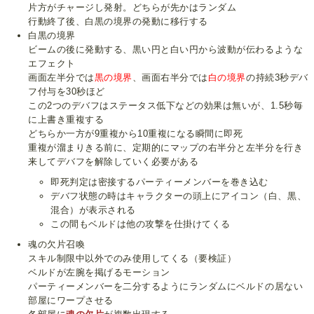
片方がチャージし発射。どちらが先かはランダム
行動終了後、白黒の境界の発動に移行する
白黒の境界
ビームの後に発動する、黒い円と白い円から波動が伝わるような
エフェクト
画面左半分では
黒の境界
、画面右半分では
白の境界
の持続3秒デバ
フ付与を30秒ほど
この2つのデバフはステータス低下などの効果は無いが、1.5秒毎
に上書き重複する
どちらか一方が9重複から10重複になる瞬間に即死
重複が溜まりきる前に、定期的にマップの右半分と左半分を行き
来してデバフを解除していく必要がある
即死判定は密接するパーティーメンバーを巻き込む
デバフ状態の時はキャラクターの頭上にアイコン（白、黒、
混合）が表示される
この間もベルドは他の攻撃を仕掛けてくる
魂の欠片召喚
スキル制限中以外でのみ使用してくる（要検証）
ベルドが左腕を掲げるモーション
パーティーメンバーを二分するようにランダムにベルドの居ない
部屋にワープさせる