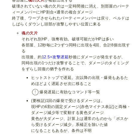
各部屋に
魂の欠片
が複数出現する
破壊されていない魂の欠片は一定時間後に消え、別部屋のパーテ
ィーメンバーにHP割合+通常の複合ダメージ
終了後、ワープさせられたパーティーメンバーは戻り、ベルドは
しばらくダウンし頭部が攻撃しやすい位置に来る
魂の欠片
それぞれ別HP、強奪有効。破壊可能だがHPは多い
各部屋、12秒毎に2つずつ同時に出現を4回、合計8個出現す
る
出現後、約
12.5+攻撃遅延
秒後にダメージが発生するが、
同時出現の1つだけ攻撃することで、ダメージのタイミング
をずらし回復の猶予を作れる
ヒットストップで遅延。次以降の出現・爆発もあるた
めほどよく遅延させ次に移ること
爆発遅延に有効なコマンド等一覧
(要検証)1回の爆発で受けるダメージは、
現HPの6割の固定ダメージ(赤色マイナス表記)と両極・
ダメージ減少等で変動する黄色ダメージ
黄色が大ダメージ、計算上は通常のものから「ボスか
ら受けるダメージ減少」系補正を除いた値
になることもあるが、条件は不明