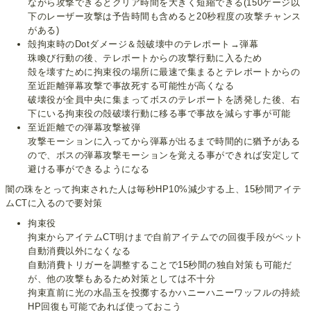
ながら攻撃できるとクリア時間を大きく短縮できる(150ゲージ以
下のレーザー攻撃は予告時間も含めると20秒程度の攻撃チャンス
がある)
殻拘束時のDotダメージ＆殻破壊中のテレポート→弾幕
珠喚び行動の後、テレポートからの攻撃行動に入るため
殻を壊すために拘束役の場所に最速で集まるとテレポートからの
至近距離弾幕攻撃で事故死する可能性が高くなる
破壊役が全員中央に集まってボスのテレポートを誘発した後、右
下にいる拘束役の殻破壊行動に移る事で事故を減らす事が可能
至近距離での弾幕攻撃被弾
攻撃モーションに入ってから弾幕が出るまで時間的に猶予がある
ので、ボスの弾幕攻撃モーションを覚える事ができれば安定して
避ける事ができるようになる
闇の珠をとって拘束された人は毎秒HP10%減少する上、15秒間アイテ
ムCTに入るので要対策
拘束役
拘束からアイテムCT明けまで自前アイテムでの回復手段がペット
自動消費以外になくなる
自動消費トリガーを調整することで15秒間の独自対策も可能だ
が、他の攻撃もあるため対策としては不十分
拘束直前に光の水晶玉を投擲するかハニーハニーワッフルの持続
HP回復も可能であれば使っておこう