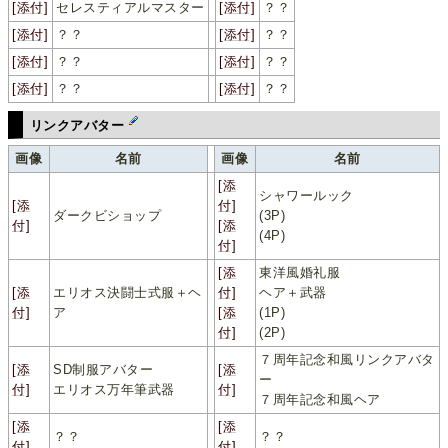
[添付]
セレスティアルマスター
[添付]
？？
[添付]
？？
[添付]
？？
[添付]
？？
[添付]
？？
[添付]
？？
[添付]
？？
リンクアバター
画像
名前
画像
名前
[添
シャワールック
[添
付]
ダークビショップ
(3P)
付]
[添
(4P)
付]
[添
東洋風婚礼服
[添
エリオス決闘士式服＋ヘ
付]
ヘア＋武器
付]
ア
[添
(1P)
付]
(2P)
７周年記念和風リンクアバタ
[添
SD制服アバター
[添
ー
付]
エリオス万年筆武器
付]
７周年記念和風ヘア
[添
[添
？？
？？
付]
付]