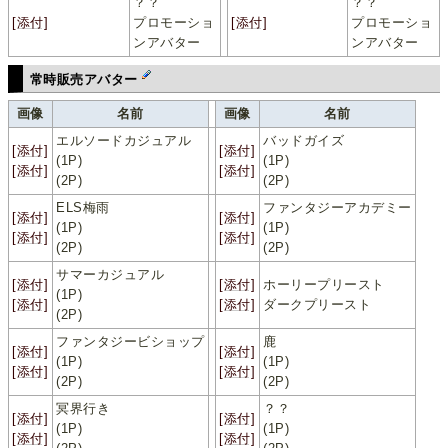
？？
？？
[添付]
プロモーショ
[添付]
プロモーショ
ンアバター
ンアバター
常時販売アバター
画像
名前
画像
名前
エルソードカジュアル
バッドガイズ
[添付]
[添付]
(1P)
(1P)
[添付]
[添付]
(2P)
(2P)
ELS梅雨
ファンタジーアカデミー
[添付]
[添付]
(1P)
(1P)
[添付]
[添付]
(2P)
(2P)
サマーカジュアル
[添付]
[添付]
ホーリープリースト
(1P)
[添付]
[添付]
ダークプリースト
(2P)
ファンタジービショップ
鹿
[添付]
[添付]
(1P)
(1P)
[添付]
[添付]
(2P)
(2P)
冥界行き
？？
[添付]
[添付]
(1P)
(1P)
[添付]
[添付]