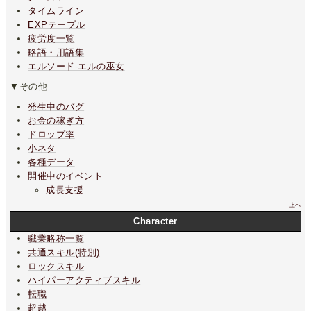
タイムライン
EXPテーブル
疲労度一覧
略語・用語集
エルソード-エルの巫女
▼その他
発生中のバグ
お金の稼ぎ方
ドロップ率
小ネタ
各種データ
開催中のイベント
成長支援
上へ
Character
職業略称一覧
共通スキル(特別)
ロックスキル
ハイパーアクティブスキル
転職
超越