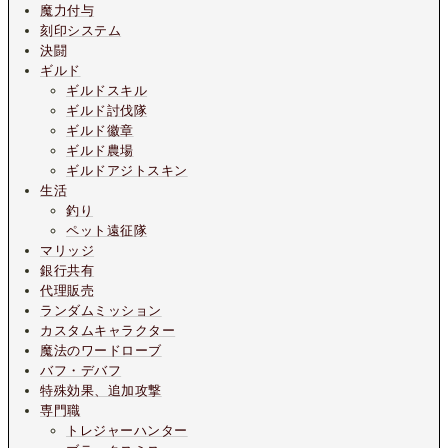
魔力付与
刻印システム
決闘
ギルド
ギルドスキル
ギルド討伐隊
ギルド徽章
ギルド農場
ギルドアジトスキン
生活
釣り
ペット遠征隊
マリッジ
銀行共有
代理販売
ランダムミッション
カスタムキャラクター
魔法のワードローブ
バフ・デバフ
特殊効果、追加攻撃
専門職
トレジャーハンター