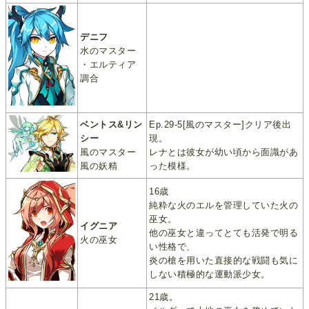
デニフ
水のマスター
・エルティア
調合
ベントス&リン
Ep.29-5[風のマスター]クリア後出
シー
現。
風のマスター
レナとは彼女が幼い頃から面識があ
風の妖精
った模様。
16歳
純粋な火のエルを管理していた火の
巫女。
イグニア
他の巫女と違ってとても活発で明る
火の巫女
い性格で、
炎の槍を用いた直接的な戦闘も気に
しない積極的な運動派少女。
21歳。