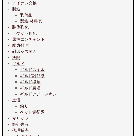
アイテム交換
製造
装備品
製造/材料表
装備強化
ソケット強化
属性エンチャント
魔力付与
刻印システム
決闘
ギルド
ギルドスキル
ギルド討伐隊
ギルド徽章
ギルド農場
ギルドアジトスキン
生活
釣り
ペット遠征隊
マリッジ
銀行共有
代理販売