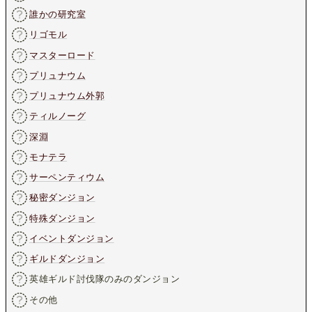
誰かの研究室
リゴモル
マスターロード
プリュナウム
プリュナウム外郭
ティルノーグ
深淵
モナテラ
サーペンティウム
秘密ダンジョン
特殊ダンジョン
イベントダンジョン
ギルドダンジョン
英雄ギルド討伐隊のみのダンジョン
その他