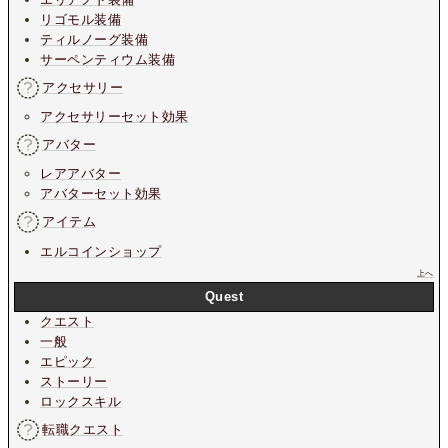
リゴモル装備
ティルノーグ装備
サーペンティウム装備
アクセサリー
アクセサリーセット効果
アバター
レアアバター
アバターセット効果
アイテム
エルコインショップ
上へ
Quest
クエスト
一般
エピック
ストーリー
ロックスキル
転職クエスト