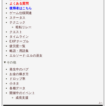
よくある質問
復帰者はこちら
ゲーム仕様関連
ステータス
テクニック
暗転リレー
クエスト
タイムライン
EXPテーブル
疲労度一覧
略語・用語集
エルソード-エルの巫女
▼その他
発生中のバグ
お金の稼ぎ方
ドロップ率
小ネタ
各種データ
開催中のイベント
成長支援
上へ