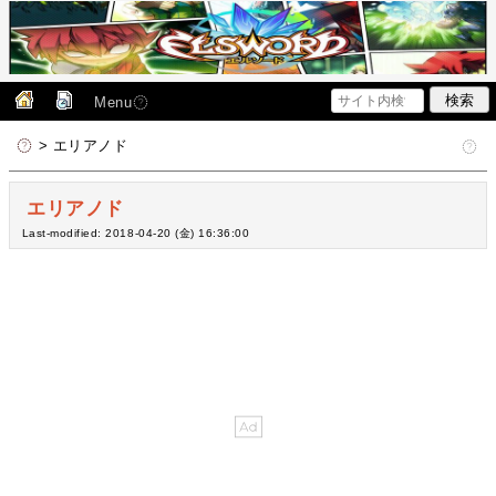
Menu
> エリアノド
エリアノド
Last-modified: 2018-04-20 (金) 16:36:00