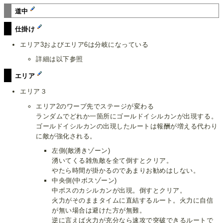
道中
仕掛け
エリア3およびエリア6は分岐になっている
詳細は以下参照
エリア
エリア３
エリア2のワープ先でステージが変わる
ランダムでどれか一箇所にゴールドイシルカンが出現する。
ゴールドイシルカンの出現したルートは報酬が増える代わり
に敵が強化される。
左側(敵湧きゾーン)
湧いてくる雑魚敵を全て倒すとクリア。
やたら時間が掛かるのであまりお勧めはしない。
中央側(中ボスゾーン)
中ボスのカシルカンが出現。倒すとクリア。
火力がそのままタイムに直結するルート。火力に自信
が無い場合は避けた方が無難。
逆に言えば火力が充分なら速攻で突破できるルートで