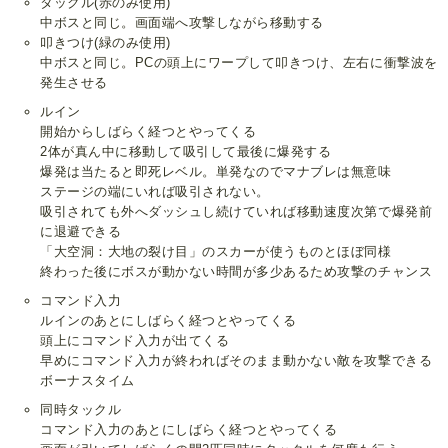
タックル(赤のみ使用)
中ボスと同じ。画面端へ攻撃しながら移動する
叩きつけ(緑のみ使用)
中ボスと同じ。PCの頭上にワープして叩きつけ、左右に衝撃波を
発生させる
ルイン
開始からしばらく経つとやってくる
2体が真ん中に移動して吸引して最後に爆発する
爆発は当たると即死レベル。単発なのでマナブレは無意味
ステージの端にいれば吸引されない。
吸引されても外へダッシュし続けていれば移動速度次第で爆発前
に退避できる
「大空洞：大地の裂け目」のスカーが使うものとほぼ同様
終わった後にボスが動かない時間が多少あるため攻撃のチャンス
コマンド入力
ルインのあとにしばらく経つとやってくる
頭上にコマンド入力が出てくる
早めにコマンド入力が終わればそのまま動かない敵を攻撃できる
ボーナスタイム
同時タックル
コマンド入力のあとにしばらく経つとやってくる