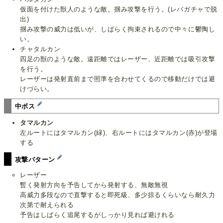
仮面を付けた獣人のような敵。掴み攻撃を行う。(レバガチャで脱
出)
掴み攻撃の威力は低いが、しばらく拘束されるので中々に鬱陶し
い。
チャタルカン
四足の獣のような敵。遠距離ではレーザー、近距離では吸引攻撃
を行う。
レーザーは発射直前まで照準を合わせてくるので移動だけでは避
けづらい。
中ボス
タマルカン
左ルートにはタマルカン(緑)、右ルートにはタマルカン(赤)が登場
する
攻撃パターン
レーザー
暫く発射方向を予告してから発射する、無敵無視
高威力多段なので直撃すると即死級、多少掠るくらいなら耐久力
次第で耐えられる
予告はしばらく追尾するがしっかり見れば避けれる