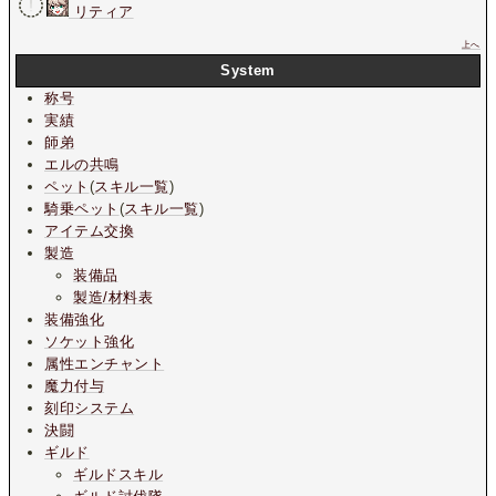
リティア
上へ
System
称号
実績
師弟
エルの共鳴
ペット
(
スキル一覧
)
騎乗ペット
(
スキル一覧
)
アイテム交換
製造
装備品
製造/材料表
装備強化
ソケット強化
属性エンチャント
魔力付与
刻印システム
決闘
ギルド
ギルドスキル