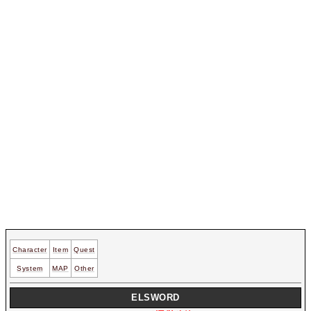
Character
Item
Quest
System
MAP
Other
ELSWORD