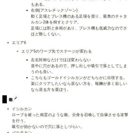
もある。
右側(アスレチックゾーン)
動く足場とプレス機のある足場を渡り、最奥のチャタ
ルカン2体を倒すとクリア。
足場には割と余裕があり、プレス機も低威力なのでさ
ほど難しくない。
エリア6
エリア5のワープ先でステージが変わる
左右対称なだけでほぼ変わらない
道中に穴があるので、押し出しや吸引で落としてしま
うのも良い。
こちらもゴールドイシルカンがどちらかに出現する。
楽にクリアしたいなら居ない方を、報酬が多く欲しい
なら居る方を選ぼう。
敵
イシルカン
ローブを被った精霊のような敵。分身を召喚して自爆させる攻撃
を行う。
吸引が効かないので穴に落としづらい。
バルタカン