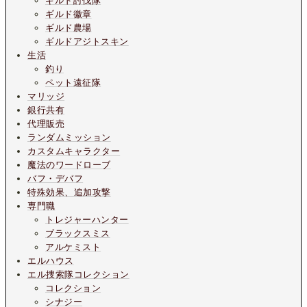
ギルド討伐隊
ギルド徽章
ギルド農場
ギルドアジトスキン
生活
釣り
ペット遠征隊
マリッジ
銀行共有
代理販売
ランダムミッション
カスタムキャラクター
魔法のワードローブ
バフ・デバフ
特殊効果、追加攻撃
専門職
トレジャーハンター
ブラックスミス
アルケミスト
エルハウス
エル捜索隊コレクション
コレクション
シナジー