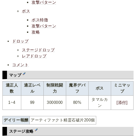
攻撃パターン
ボス
ボス特徴
攻撃パターン
攻略
ドロップ
ステージドロップ
レアドロップ
コメント
マップ
適正人
適正レベ
制限戦闘
魔界デバ
ミニマッ
ボス
数
ル
力
フ
プ
タマルカ
1~4
99
3000000
80%
[添付]
ン
デイリー報酬
アーティファクト精霊石破片200個
ステージ攻略