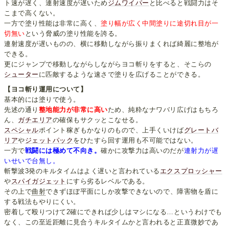
ト速が遅く、連射速度が遅いため
ジムワイパー
と比べると戦闘力はそ
こまで高くない。
一方で塗り性能は非常に高く、
塗り幅が広く中間塗りに途切れ目が一
切無い
という脅威の塗り性能を誇る。
連射速度が遅いものの、横に移動しながら振りまくれば綺麗に整地が
できる。
更にジャンプで移動しながらしながらヨコ斬りをすると、そこらの
シューター
に匹敵するような速さで塗りを広げることができる。
【ヨコ斬り運用について】
基本的には塗りで使う。
先述の通り
整地能力が非常に高い
ため、純粋なナワバリ広げはもちろ
ん、
ガチエリア
の確保もサクッとこなせる。
スペシャル
ポイント稼ぎもかなりのもので、上手くいけば
グレートバ
リア
や
ジェットパック
をひたすら回す運用も不可能ではない。
一方で
戦闘には極めて不向き。
確かに攻撃力は高いのだが
連射力が遅
いせいで台無し。
斬撃波3発のキルタイムはよく遅いと言われている
エクスプロッシャー
や
スパイガジェット
にすら劣るレベルである。
その上で
曲射
できずほぼ平面にしか攻撃できないので、障害物を盾に
する戦法もやりにくい。
密着して殴りつけて2確にできれば少しはマシになる…というわけでも
なく、この至近距離に見合うキルタイムかと言われると正直微妙であ