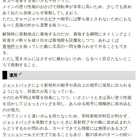
台上へ攻撃する使い方も十分アリだ。
メインの塗り性能のおかげで回転率が非常に高いため、少しでも攻め
あぐねたら勿体ぶらず発動してしまおう。
ただし
チャージャー
や
スピナー
相手には撃ち落とされないためにもな
るべく意識の外から直撃を狙うべし。
解除時に発動地点に着地するのだが、着地する瞬間にタイミングよく
前進タメ斬りを繰り出せば着地隙を誤魔化しつつ、あわよくば
着地狩り
を狙っていた敵に天罰の一閃を喰らわせてやることもでき
る。
ただし置きボムにはさすがに敵わないため、なるべく目立たないとこ
ろで発動すること。
運用
ジェットパック
により射程外の相手や高台上の相手に強気に出られる
ようになり、対面力が高くなっている。
そのため平時は奇襲を信条にしつつ、いざというときは高い塗り性能
を活かして
ジェットパック
を回し、あらゆる相手に積極的に攻め込む
のが強力。
一方でミントと違いボムを持たないため、常時射程外対応が利かず、
ジェットパック
を発動できないときに長射程ブキの敵に攻め込まれた
らどうするかが問われる。ガードできても咄嗟には無理がある
スプ
ラッシュシールド
が
サブ
であることもあり、敵の攻めのターンが続い