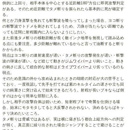
倒的に上回り、相手本体を中心とする近距離180°方位に即死攻撃判定
がある。そのため近距離でタメ斬りを振られたら基本的に死が確定す
る。
何とか刀身直撃を免れても斬撃波を喰らってしまった場合、ヨコ斬り
の斬撃波でトドメを刺されてしまうため、刀身が当たらない距離であ
っても迂闊に射程圏内に入らないようにしたい。
また前進タメ斬りの移動距離が長く敵インク地帯を無視して踏み込め
る点にも要注意。多少距離が離れているからと言って油断すると斬り
かかられる。
弱点はヨコ斬りの連射速度が遅い・タメ斬りの攻撃発生が遅い・斬撃
波の弾速が遅い、など総じて動きが
ジムワイパー
より鈍いこと。動き
の鈍さに反して総合的な射程は
ドライブワイパー
より劣っているのも
弱点。
そのため意識の外から攻め込まれたときの咄嗟の対応が大の苦手とし
ており、一度視認して先手を打てれば素のキルタイムの遅さや立ち回
りの鈍重さに突け込んで始末できるだろう。射程が長いブキならば倒
すのはかなり簡単な部類に入る。
しかし相手の攻撃自体は鋭いため、短射程ブキで奇襲を仕掛ける場
合、始末にモタモタしてると大反撃されかれない。決めるならばキッ
チリ決めたいところ。
タメ斬りは脅威ではあるが、実は横に薙ぎ払う都合上縦方向への判定
が弱く、真正面に繰り出された場合ジャンプすることで避けることが