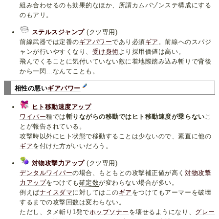
組み合わせるのも効果的なほか、所謂カムバゾンステ構成にする
のもアリ。
ステルスジャンプ
(クツ専用)
前線武器では定番の
ギアパワー
であり必須
ギア
。前線へのスパジ
ャンが行いやすくなり、
受け身術
より採用価値は高い。
飛んでくることに気付いていない敵に着地際踏み込み斬りで背後
から一閃…なんてことも。
相性の悪い
ギアパワー
ヒト移動速度アップ
ワイパー
種では
斬りながらの移動ではヒト移動速度が乗らない
こ
とが報告されている。
攻撃時以外にヒト状態で移動することは少ないので、素直に他の
ギア
を付けた方がいいだろう。
対物攻撃力アップ
(クツ専用)
デンタルワイパー
の場合、もともとの攻撃補正値が高く
対物攻撃
力アップ
をつけても
確定数
が変わらない場合が多い。
例えば
ナイスダマ
に対してはこの
ギア
をつけてもアーマーを破壊
するまでの攻撃回数は変わらない。
ただし、タメ斬り1発で
ホップソナー
を壊せるようになり、
グレー