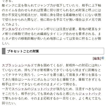
できる。
敵インクに足を取られてジャンプ力が低下していたり、相手に上下軸
のエイムを合わせられれば普通に切り捨てられるため対策と呼ぶには
些か不安定な対処法だが、咄嗟に身を隠せる遮蔽物が近くにない状態
で切りかかられた際など、他に助かる手立てが無い場合はダメ元で跳
んでみよう。
デンタルワイパー
のスパジャン狩りには注意が必要。着地の硬直をタ
メ斬りの移動で消せるため繊細なタイミング合わせを要求される。ま
たタメ切りの移動距離が長いため地形によっては安全に狩ることが難
しい。
ブキセットごとの対策
[編集]
スプラッシュシールド
で身を固めてくるが、射程外への対応には向い
ていないため、持ちブキが射程勝ちできているなら怯まずに距離をと
ってチマチマと削ろう。シールドを通り越して前進タメ斬りを振るっ
てきた場合はシールドにボムをぶつけると爆殺でき、爆殺できずとも
相手はガードできないためそのままメインで倒せる。
一方で
スペシャル
の
ジェットパック
が強力なため、注意すべきなのは
そこだろう。相手が少しでも攻めあぐねると感じたら
ジェットパック
で撃ちかかるため、そのまま応戦するか一旦引くか、よく考えて立ち
回りたい。