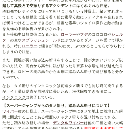
越して真後ろで空振りするアクシデントにはくれぐれも注意。
移動先でレティクルに従って斬りつけるという性質上、敵とすれ違っ
てしまっても移動先に辿り着く前に素早く敵にレティクルを合わせれ
ば斬りつけることができるが、相当な素早いジャイロ操作と敵の動き
を見極める動体視力が要求される。
また移動中は無防備になるため、
ローラー
や
フデ
のコロコロや
シェル
ター
の傘や
スプラッシュシールド
にぶつかるとダメージを受けて弾か
れる。特に
ローラー
は轢きが1確のため、ぶつかるとこちらがやられて
しまうので注意。
また、距離が長い踏み込み斬りをすることで、隙が大きいジャンプ以
外の方法で、高台から高台に跳び移ったり奈落や水場を跳び越えたり
できる。ロビーの奥の高台から金網に踏み込み斬りで跳び移ると分か
りやすい。
なお、タメ斬りの
インクロック
は前進タメ斬りでも同じ時間発生する
が、イカ潜伏硬直が同程度に長いため、潜伏回復できる頃には
インクロック
は終了している。
【スーパージャンプからのタメ斬り、踏み込み斬りについて】
ワイパー
種の仕様上、スーパージャンプ中にタメて地上に着地した瞬
間に開放することである程度のチャクチ狩りを返り討ちにできる。
ただし踏み込み斬りの場合、
デンタルワイパー
は他の二種と違い大幅
に移動してから攻撃するため同じ要領でやると
無防備なまま移動して