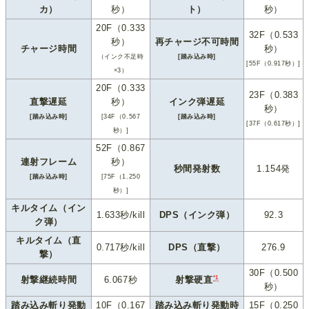
カ）
秒）
ト）
秒）
20F（0.333
32F（0.533
秒）
再チャージ不可時間
チャージ時間
秒）
（インク不足時
[踏み込み時]
[55F（0.917秒）]
×3）
20F（0.333
23F（0.383
直撃遅延
秒）
インク弾遅延
秒）
[踏み込み時]
[34F（0.567
[踏み込み時]
[37F（0.617秒）]
秒）]
52F（0.867
連射フレーム
秒）
秒間発射数
1.154発
[踏み込み時]
[75F（1.250
秒）]
キルタイム（イン
1.633秒/kill
DPS（インク弾）
92.3
ク弾）
キルタイム（直
0.717秒/kill
DPS（直撃）
276.9
撃）
30F（0.500
*1
射撃継続時間
6.067秒
射撃硬直
秒）
踏み込み斬り発動
10F（0.167
踏み込み斬り発動時
15F（0.250