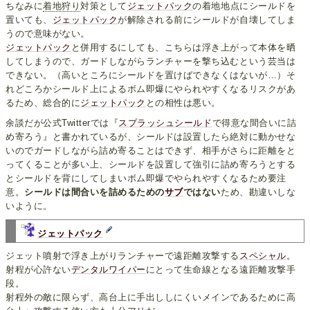
ちなみに
着地狩り
対策として
ジェットパック
の着地地点にシールドを
置いても、
ジェットパック
が解除される前にシールドが自壊してしま
うので意味がない。
ジェットパック
と併用するにしても、こちらは浮き上がって本体を晒
してしまうので、ガードしながらランチャーを撃ち込むという芸当は
できない。（高いところにシールドを置けばできなくはないが…）そ
れどころかシールド上によるボム即爆にやられやすくなるリスクがあ
るため、総合的に
ジェットパック
との相性は悪い。
余談だが公式Twitterでは『
スプラッシュシールド
で得意な間合いに詰
め寄ろう』と書かれているが、シールドは設置したら絶対に動かせな
いのでガードしながら詰め寄ることはできず、相手がさらに距離をと
ってくることが多い上、シールドを設置して強引に詰め寄ろうとする
とシールドを背にしてしまいボム即爆でやられやすくなるため要注
意。
シールドは間合いを詰めるための
サブ
ではない
ため、勘違いしな
いように。
ジェットパック
ジェット噴射で浮き上がりランチャーで遠距離攻撃する
スペシャル
。
射程が心許ない
デンタルワイパー
にとって生命線となる遠距離攻撃手
段。
射程外の敵に限らず、高台上に手出ししにくいメインであるために高