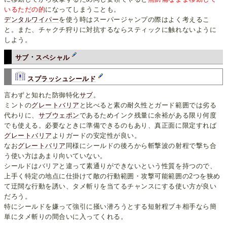
いるただの的
になってしまうことも。
デンタルワイパー
を使う時はスーパージャンプの際はよく考えるこ
と。また、チャクチ狩りに対抗するならスティックに触れないように
しよう。
サブ
・
スペシャル
スプラッシュシールド
言わずと知れた防御特化
サブ
。
ミントの
グレートバリア
と比べると素の耐久性とガード範囲では劣る
代わりに、
サブウェポン
であるためインク残量に余裕がある限り何度
でも使える。必要なときに準備できるのもあり、真正面に限定すれば
グレートバリア
よりガードの安定性が良い。
なお
グレートバリア
同様にシールドの後ろから斬撃波の射程で撃ち合
う使い方はあまり向いていない。
シールドはバリアと違って素通りができないという性質を持つので、
上手く特定の地点に仕掛けて敵の行動範囲・攻撃可能範囲の2つを狭め
て迂闊な行動を誘い、タメ斬りを当てるチャンスにする使い方が良い
だろう。
特にシールドを嫌って強引に掻い潜ろうとする短射程ブキ相手なら簡
単にタメ斬りの間合いに入ってくれる。