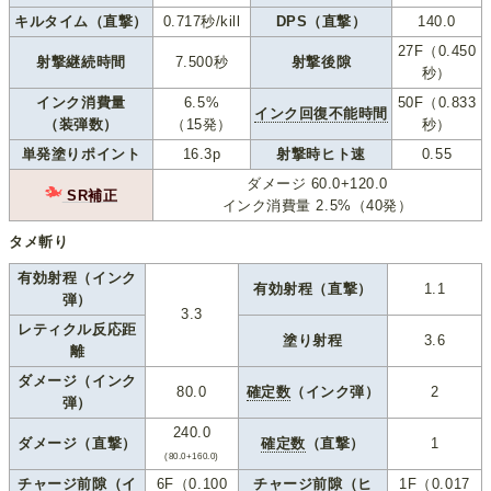
キルタイム（直撃）
0.717秒/kill
DPS（直撃）
140.0
27F（0.450
射撃継続時間
7.500秒
射撃後隙
秒）
インク消費量
6.5%
50F（0.833
インク回復不能時間
（装弾数）
（15発）
秒）
単発塗りポイント
16.3p
射撃時ヒト速
0.55
ダメージ 60.0+120.0
SR補正
インク消費量 2.5%（40発）
タメ斬り
有効射程（インク
有効射程（直撃）
1.1
弾）
3.3
レティクル反応距
塗り射程
3.6
離
ダメージ（インク
80.0
確定数
（インク弾）
2
弾）
240.0
ダメージ（直撃）
確定数
（直撃）
1
(80.0+160.0)
チャージ前隙（イ
6F（0.100
チャージ前隙（ヒ
1F（0.017