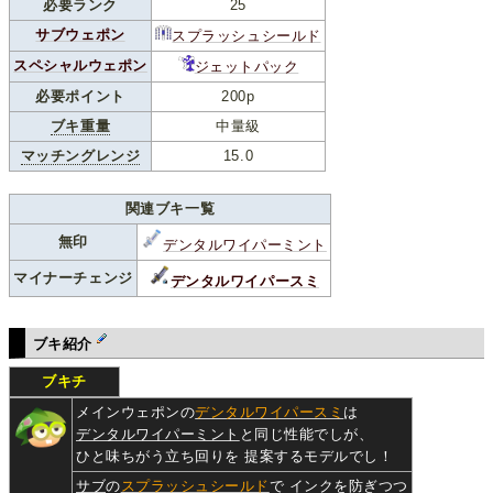
必要ランク
25
サブウェポン
スプラッシュシールド
スペシャルウェポン
ジェットパック
必要ポイント
200p
ブキ重量
中量級
マッチングレンジ
15.0
関連ブキ一覧
無印
デンタルワイパーミント
マイナーチェンジ
デンタルワイパースミ
ブキ紹介
ブキチ
メインウェポンの
デンタルワイパースミ
は
デンタルワイパーミント
と同じ性能でしが、
ひと味ちがう立ち回りを 提案するモデルでし！
サブ
の
スプラッシュシールド
で インクを防ぎつつ