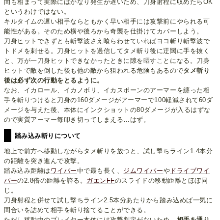
間も相まって実際にはかなり発生が遅いため、刀身射程に収めたらOK
というわけではない。
キルタイムの遅い相手ならともかく早い相手には攻撃前にやられる可
能性がある。そのため横や後ろから奇襲を仕掛けてカバーしよう。
刀身ヒットできずとも斬撃波さえ喰らわせていればヨコ斬り斬撃波で
トドメを刺せる。刀身ヒットを過信してタメ斬り後に迂闊に手を抜く
と、万が一刀身ヒットできなかったときに隙を晒すことになる。刀身
ヒットで敵を倒した後も他の敵から狙われる危険もあるので
タメ斬り
後は必ず次の行動をとるように。
なお、イカロール、イカノボリ、イカスポーンのアーマーを纏った相
手を斬りつけると刀身の160ダメージがアーマーで100軽減されて60ダ
メージを与えた後、本体にインクショットの80ダメージが入るはずな
ので実質アーマー毎叩き切ってしまえる…はず。
踏み込み斬りについて
地上で前方へ移動しながらタメ斬りを放つと、試し撃ちライン1.4本分
の距離を突き進んで攻撃。
踏み込み距離は
ワイパー
中で最も長く、
ジムワイパー
や
ドライブワイ
パー
の2.8倍の距離を誇る。
ガエンFF
のスライドの移動距離とほぼ同
じ。
刀身射程と併せて試し撃ちライン2.5本分あたりから踏み込めば一気に
間合いを詰めて相手を斬り捨てることができる。
ただし移動中のプレイヤー本体には攻撃判定がないため、
相手を通り