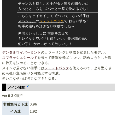
チャンスを待ち、相手がタメ斬りの間合いに
入ったところを ズバッと一撃で決めるでし！
こちらをケイカイして 近づいてこない相手は
スペシャル
の
ジェットパック
で ねらい撃ち！
相手の進行を許さない構成でしね～
仲間といっしょに 前線を支えて
キレイなナワバリを保ちたい、美意識の高い
使い手に かわいがって欲しいし！
デンタルワイパーミント
のカラーリングと構成を変更したモデル。
スプラッシュシールド
を張って斬撃を飛ばしつつ、詰めようとした敵
に抜刀を決めることができる。
メインが届かない相手には
ジェットパック
を使えるので、より堅く攻
めも強い立ち回りを可能とする構成。
使いこなせれば強力なブキとなる。
メイン性能
ver.9.3.0現在
非射撃時ヒト速
0.96
イカ速
1.92