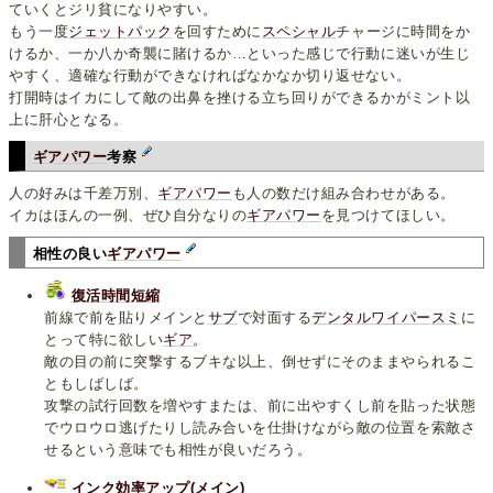
ていくとジリ貧になりやすい。
もう一度
ジェットパック
を回すために
スペシャル
チャージに時間をか
けるか、一か八か奇襲に賭けるか…といった感じで行動に迷いが生じ
やすく、適確な行動ができなければなかなか切り返せない。
打開時はイカにして敵の出鼻を挫ける立ち回りができるかがミント以
上に肝心となる。
ギアパワー
考察
人の好みは千差万別、
ギアパワー
も人の数だけ組み合わせがある。
イカはほんの一例、ぜひ自分なりの
ギアパワー
を見つけてほしい。
相性の良い
ギアパワー
復活時間短縮
前線で前を貼りメインと
サブ
で対面する
デンタルワイパースミ
に
とって特に欲しい
ギア
。
敵の目の前に突撃するブキな以上、倒せずにそのままやられるこ
ともしばしば。
攻撃の試行回数を増やすまたは、前に出やすくし前を貼った状態
でウロウロ逃げたりし読み合いを仕掛けながら敵の位置を索敵さ
せるという意味でも相性が良いだろう。
インク効率アップ(メイン)