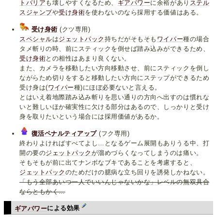
トバリア
も壊しやすくなるため、
ギアパワー
に余裕があり
ステル
スジャンプ
や
受け身術
を使わないのなら採用する価値はある。
受け身術
(クツ専用)
スペシャル
は
ジェットパック
持ちだがそもそも
ワイパー
種の場合
タメ斬りの時、前にスティックを倒せば踏み込みができるため、
受け身術
との相性はあまり良くない。
また、カメラを移動したい方向移動させ、前にスティックを倒し
ながらため切りをすると移動したい方向にステップができるため
受け身は(
ワイパー
種)にほぼ必要ないと言える。
とはいえ着地際踏み込み斬りを思い通りの方向へ出すのは慣れな
いと難しいほか確実性に欠ける部分はあるので、しっかりと受け
身を取りたいという場合には採用価値があるか。
復活ペナルティアップ
(フク専用)
終わりよければすべてよし…となるゲーム展開もありうる中、打
開の要の
ジェットパック
が溜めづらくなってしまうのは痛い。
そもそもが前に出てナンボなブキであることを考慮すると、
ジェットパック
のためだけの臆病な立ち回りを誘発しかねない。
「もう全部あいつ一人でいいんじゃないかな」レベルの無双具合
ならともかく…
ギアパワー
による効果