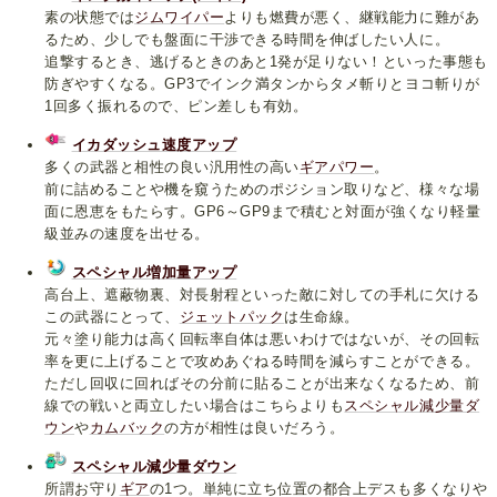
素の状態では
ジムワイパー
よりも燃費が悪く、継戦能力に難があ
るため、少しでも盤面に干渉できる時間を伸ばしたい人に。
追撃するとき、逃げるときのあと1発が足りない！といった事態も
防ぎやすくなる。GP3でインク満タンからタメ斬りとヨコ斬りが
1回多く振れるので、ピン差しも有効。
イカダッシュ速度アップ
多くの武器と相性の良い汎用性の高い
ギアパワー
。
前に詰めることや機を窺うためのポジション取りなど、様々な場
面に恩恵をもたらす。GP6～GP9まで積むと対面が強くなり軽量
級並みの速度を出せる。
スペシャル増加量アップ
高台上、遮蔽物裏、対長射程といった敵に対しての手札に欠ける
この武器にとって、
ジェットパック
は生命線。
元々塗り能力は高く回転率自体は悪いわけではないが、その回転
率を更に上げることで攻めあぐねる時間を減らすことができる。
ただし回収に回ればその分前に貼ることが出来なくなるため、前
線での戦いと両立したい場合はこちらよりも
スペシャル減少量ダ
ウン
や
カムバック
の方が相性は良いだろう。
スペシャル減少量ダウン
所謂
お守り
ギア
の1つ。単純に立ち位置の都合上デスも多くなりや