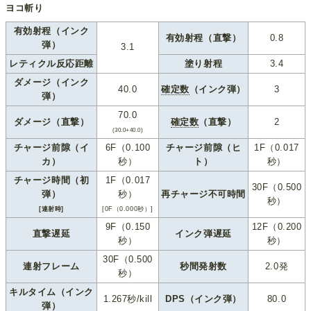
ヨコ斬り
有効射程（インク
有効射程（直撃）
0.8
弾）
3.1
レティクル反応距離
塗り射程
3.4
ダメージ（インク
40.0
確定数
（インク弾）
3
弾）
70.0
ダメージ（直撃）
確定数
（直撃）
2
(30.0+40.0)
チャージ前隙（イ
6F（0.100
チャージ前隙（ヒ
1F（0.017
カ）
秒）
ト）
秒）
チャージ時間（初
1F（0.017
30F（0.500
弾）
秒）
再チャージ不可時間
秒）
[連射時]
[0F（0.000秒）]
9F（0.150
12F（0.200
直撃遅延
インク弾遅延
秒）
秒）
30F（0.500
連射フレーム
秒間発射数
2.0発
秒）
キルタイム（インク
1.267秒/kill
DPS（インク弾）
80.0
弾）