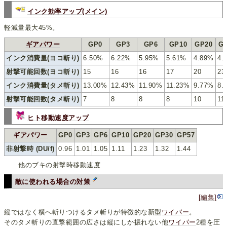
インク効率アップ(メイン)
軽減量最大45%。
ギアパワー
GP0
GP3
GP6
GP10
GP20
G
インク消費量(ヨコ斬り)
6.50%
6.22%
5.95%
5.61%
4.89%
4.
射撃可能回数(ヨコ斬り)
15
16
16
17
20
23
インク消費量(タメ斬り)
13.00%
12.43%
11.90%
11.23%
9.77%
8.
射撃可能回数(タメ斬り)
7
8
8
8
10
11
ヒト移動速度アップ
ギアパワー
GP0
GP3
GP6
GP10
GP20
GP30
GP57
非射撃時 (DU/f)
0.96
1.01
1.05
1.11
1.23
1.32
1.44
他のブキの射撃時移動速度
敵に使われる場合の対策
[編集]
縦ではなく横へ斬りつけるタメ斬りが特徴的な新型
ワイパー
。
そのタメ斬りの直撃範囲の広さは縦にしか振れない他
ワイパー
2種を圧