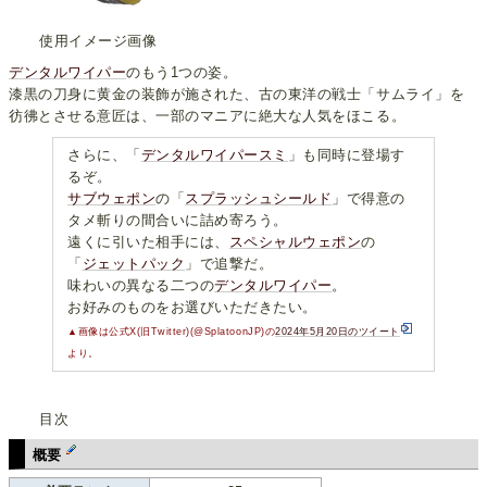
使用イメージ画像
デンタルワイパー
のもう1つの姿。
漆黒の刀身に黄金の装飾が施された、古の東洋の戦士「サムライ」を
彷彿とさせる意匠は、一部のマニアに絶大な人気をほこる。
さらに、「
デンタルワイパースミ
」も同時に登場す
るぞ。
サブウェポン
の「
スプラッシュシールド
」で得意の
タメ斬りの間合いに詰め寄ろう。
遠くに引いた相手には、
スペシャルウェポン
の
「
ジェットパック
」で追撃だ。
味わいの異なる二つの
デンタルワイパー
。
お好みのものをお選びいただきたい。
▲画像は公式X(旧Twitter)(@SplatoonJP)の
2024年5月20日のツイート
より。
目次
概要