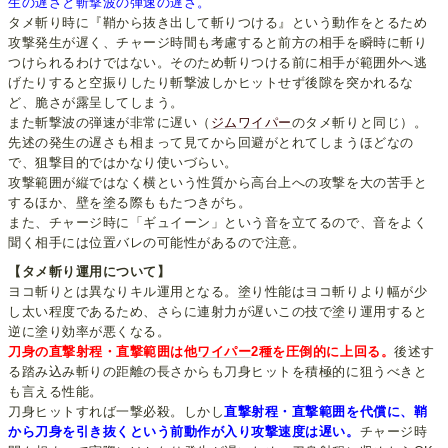
生の遅さと斬撃波の弾速の遅さ。
タメ斬り時に『鞘から抜き出して斬りつける』という動作をとるため
攻撃発生が遅く、チャージ時間も考慮すると前方の相手を瞬時に斬り
つけられるわけではない。そのため斬りつける前に相手が範囲外へ逃
げたりすると空振りしたり斬撃波しかヒットせず後隙を突かれるな
ど、脆さが露呈してしまう。
また斬撃波の弾速が非常に遅い（
ジムワイパー
のタメ斬りと同じ）。
先述の発生の遅さも相まって見てから回避がとれてしまうほどなの
で、狙撃目的ではかなり使いづらい。
攻撃範囲が縦ではなく横という性質から高台上への攻撃を大の苦手と
するほか、壁を塗る際ももたつきがち。
また、チャージ時に「ギュイーン」という音を立てるので、音をよく
聞く相手には位置バレの可能性があるので注意。
【タメ斬り運用について】
ヨコ斬りとは異なりキル運用となる。塗り性能はヨコ斬りより幅が少
し太い程度であるため、さらに連射力が遅いこの技で塗り運用すると
逆に塗り効率が悪くなる。
刀身の直撃射程・直撃範囲は他
ワイパー
2種を圧倒的に上回る。
後述す
る踏み込み斬りの距離の長さからも刀身ヒットを積極的に狙うべきと
も言える性能。
刀身ヒットすれば一撃必殺。しかし
直撃射程・直撃範囲を代償に、鞘
から刀身を引き抜くという前動作が入り攻撃速度は遅い。
チャージ時