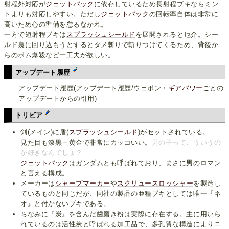
射程外対応が
ジェットパック
に依存しているため長射程ブキならミン
トよりも対応しやすい。ただし
ジェットパック
の回転率自体は非常に
高いため心の準備を怠るなかれ。
一方で短射程ブキは
スプラッシュシールド
を展開されると厄介。シー
ルド裏に回り込もうとするとタメ斬りで斬りつけてくるため、背後か
らのボム爆殺など一工夫が欲しい。
アップデート履歴
アップデート履歴(アップデート履歴/ウェポン・
ギアパワー
ごとの
アップデートからの引用)
トリビア
剣(メイン)に盾(
スプラッシュシールド
)がセットされている。
見た目も漆黒＋黄金で非常にカッコいい。
男の子ってこういうの
が好きなんでしょ？
ジェットパック
はガンダムとも呼ばれており、まさに男のロマン
と言える構成。
メーカーは
シャープマーカー
や
スクリュースロッシャー
を製造し
ているものと同じだが、同社の製品の亜種ブキとしては唯一『ネ
オ』と付かないブキである。
ちなみに『炭』を含んだ歯磨き粉は実際に存在する。主に用いら
れているのは活性炭と呼ばれる加工品で、多孔質な構造によりニ