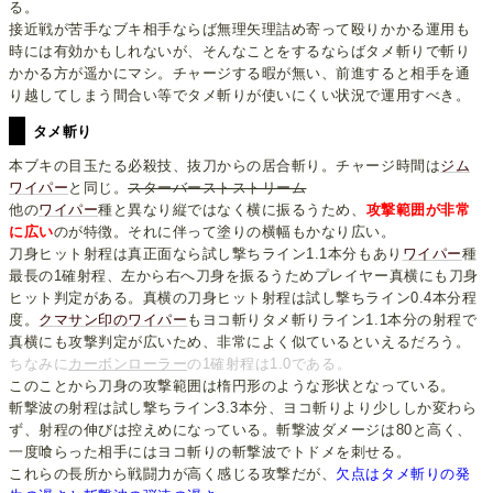
る。
接近戦が苦手なブキ相手ならば無理矢理詰め寄って殴りかかる運用も
時には有効かもしれないが、そんなことをするならばタメ斬りで斬り
かかる方が遥かにマシ。チャージする暇が無い、前進すると相手を通
り越してしまう間合い等でタメ斬りが使いにくい状況で運用すべき。
タメ斬り
本ブキの目玉たる必殺技、抜刀からの居合斬り。チャージ時間は
ジム
ワイパー
と同じ。
スターバーストストリーム
他の
ワイパー
種と異なり縦ではなく横に振るうため、
攻撃範囲が非常
に広い
のが特徴。それに伴って塗りの横幅もかなり広い。
刀身ヒット射程は真正面なら試し撃ちライン1.1本分もあり
ワイパー
種
最長の1確射程、左から右へ刀身を振るうためプレイヤー真横にも刀身
ヒット判定がある。真横の刀身ヒット射程は試し撃ちライン0.4本分程
度。
クマサン印のワイパー
もヨコ斬りタメ斬りライン1.1本分の射程で
真横にも攻撃判定が広いため、非常によく似ているといえるだろう。
ちなみに
カーボンローラー
の1確射程は1.0である。
このことから刀身の攻撃範囲は楕円形のような形状となっている。
斬撃波の射程は試し撃ちライン3.3本分、ヨコ斬りより少ししか変わら
ず、射程の伸びは控えめになっている。斬撃波ダメージは80と高く、
一度喰らった相手にはヨコ斬りの斬撃波でトドメを刺せる。
これらの長所から戦闘力が高く感じる攻撃だが、
欠点はタメ斬りの発