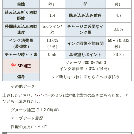
前隙
秒）
間
秒）
踏み込み斬り移動
1.4
踏み込み込み射程
4.7
距離
秒間踏み込み移動
5.6ライン/
チャージに必要なイ
3.5%
速度
秒
ンク量
インク消費量
13.0%
50F（0.833
インク回復不能時間
（装弾数）
（7発）
秒）
チャージ時ヒト速
0.55
単発塗りポイント
23.2p
ダメージ 200.0+250.0
SR補正
インク消費量 7.0%（14発）
備考
タメ斬りはつねに左から右へ薙ぎ払う
その他データ
上述したとおり、
ワイパー
のミソは対物攻撃力の高さにあるため、ぜ
ひとも一読されたし。
ダメージ補正 (11.2.0時点)
アップデート履歴
性能の見方について