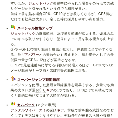
すいほか、
ジェットパック
発動中にやられた場合その時点での残
りゲージから引かれるという点でも相性が良い。
前線で前を貼る場合GP6～GP10ほどは欲しくなるが、GP3積む
だけでも効果は大きい。余った枠に採用しやすい点も魅力。
スペシャル性能アップ
ジェットパック
の爆風範囲、及び塗り範囲が拡大する。爆風のみ
でのキルも取りやすくなり、塗りによって足を取る能力も向上す
る。
GP6～GP10で塗り範囲と爆風が拡大し、体感敵に当てやすくな
る。他
ギアパワー
との兼ね合いも考えると、積む場合としての最
低限の量はGP6～12ほどが基準となるか。
GP12で最速連射時に撃てる弾数が1発増えるほか、GP20で50ダ
メージ範囲がナーフ前とほぼ同等の範囲に戻る。
スーパージャンプ時間短縮
スパジャンを使用した撤退や戦線復帰を素早くする。少量でも効
果の大きい所謂
お守り
ギア
の1つであり、GP3だけでも積んでお
くと劇的に飛び立つまでの時間が変わる。
カムバック
(アタマ専用)
デンタルワイパースミ
の必須
ギア
。前線で前を貼る武器なのでど
うしてもデスは多くなりやすい。発動条件が被るスペ減や復短と