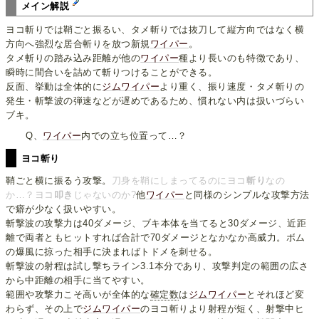
メイン解説
ヨコ斬りでは鞘ごと振るい、タメ斬りでは抜刀して縦方向ではなく横
方向へ強烈な居合斬りを放つ新規
ワイパー
。
タメ斬りの踏み込み距離が他の
ワイパー
種より長いのも特徴であり、
瞬時に間合いを詰めて斬りつけることができる。
反面、挙動は全体的に
ジムワイパー
より重く、振り速度・タメ斬りの
発生・斬撃波の弾速などが遅めであるため、慣れない内は扱いづらい
ブキ。
Q、
ワイパー
内での立ち位置って…？
ヨコ斬り
鞘ごと横に振るう攻撃。
刀身を鞘にしまってるのにヨコ
斬り
なの
か…？ヨコ
叩き
じゃないのか?
他
ワイパー
と同様のシンプルな攻撃方法
で癖が少なく扱いやすい。
斬撃波の攻撃力は40ダメージ、ブキ本体を当てると30ダメージ、近距
離で両者ともヒットすれば合計で70ダメージとなかなか高威力。ボム
の爆風に掠った相手に決まればトドメを刺せる。
斬撃波の射程は試し撃ちライン3.1本分であり、攻撃判定の範囲の広さ
から中距離の相手に当てやすい。
範囲や攻撃力こそ高いが全体的な
確定数
は
ジムワイパー
とそれほど変
わらず、その上で
ジムワイパー
のヨコ斬りより射程が短く、射撃中ヒ