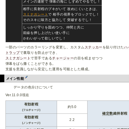
メインの連射で 弾幕の海に しずめてやるでし！
相手に長射程のブキがいて 攻めにくいときは、
スミナガシート
で 相手の視界をブロックでし！
そのスキに味方と協力して 突破するでし！
しっかり守りを固めつつ、仲間と共に
前線を押し上げたい使い手に
かわいがって欲しいでし！
一部のパーツのカラーリングを変更し、カスタム
ステッカー
を貼り付けた
ハ
トラップ
で裏取りを防止ができ、
スミナガシート
で苦手である
チャージャー
の目を眩ませつつ
弾幕をばら撒くことができる。
支援を意識しながら安定した運用を可能とした構成。
メイン性能
データの色分けについて
Ver.11.0.0現在
有効射程
約5.0
(フルチャージ)
確定数
維持射程
有効射程
2.2
(ノンチャージ)