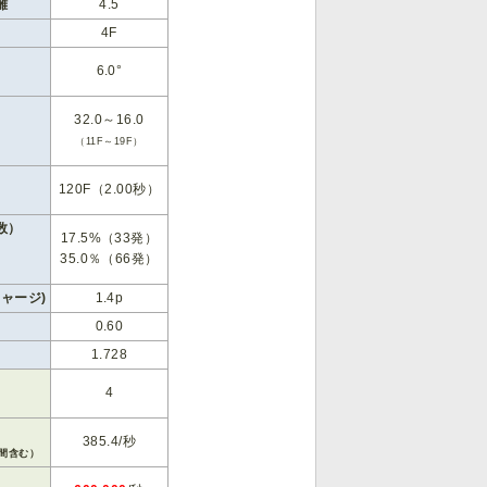
離
4.5
4F
6.0°
32.0～16.0
（11F～19F）
120F（2.00秒）
数）
17.5%（33発）
35.0％（66発）
）
ャージ)
1.4p
0.60
1.728
4
385.4/秒
間含む）