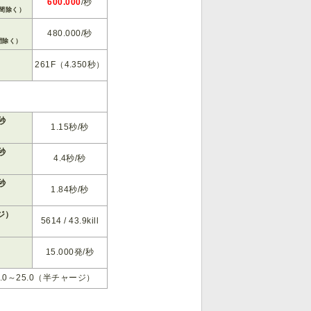
600.000
/秒
間除く）
480.000/秒
間除く）
261F（4.350秒）
）
秒
1.15秒/秒
秒
4.4秒/秒
秒
1.84秒/秒
ジ）
5614 / 43.9kill
15.000発/秒
5.0～25.0（半チャージ）