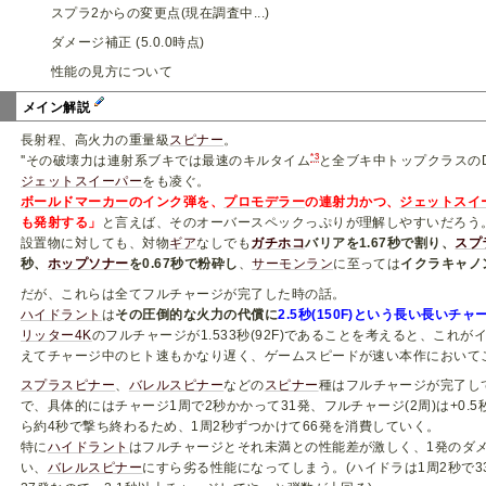
スプラ2からの変更点(現在調査中...)
ダメージ補正 (5.0.0時点)
性能の見方について
メイン解説
長射程、高火力の重量級
スピナー
。
*3
''その破壊力は連射系ブキでは最速のキルタイム
と全ブキ中トップクラスの
ジェットスイーパー
をも凌ぐ。
ボールドマーカー
のインク弾を、
プロモデラー
の連射力かつ、
ジェットスイ
も発射する」
と言えば、そのオーバースペックっぷりが理解しやすいだろう
設置物に対しても、対物
ギア
なしでも
ガチホコ
バリアを1.67秒で割り、
スプ
秒、
ホップソナー
を0.67秒で粉砕し
、
サーモンラン
に至っては
イクラキャノ
だが、これらは全てフルチャージが完了した時の話。
ハイドラント
は
その圧倒的な火力の代償に
2.5秒(150F)という長い長いチャ
リッター4K
のフルチャージが1.533秒(92F)であることを考えると、こ
えてチャージ中のヒト速もかなり遅く、ゲームスピードが速い本作において
スプラスピナー
、
バレルスピナー
などの
スピナー
種はフルチャージが完了し
で、具体的にはチャージ1周で2秒かかって31発、フルチャージ(2周)は+0.5
ら約4秒で撃ち終わるため、1周2秒ずつかけて66発を消費していく。
特に
ハイドラント
はフルチャージとそれ未満との性能差が激しく、1発のダメージ
い、
バレルスピナー
にすら劣る性能になってしまう。(ハイドラは1周2秒で3