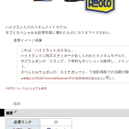
ハイドラント
のカスタムメイドモデル。
サブ
と
スペシャル
を妨害性能に優れたものにカスタマイズされた。
使用イメージ画像
これは「
ハイドラントカスタム
」。
ハイドラント
に純正
ステッカー
があしらわれたカスタムモデルだ。
サブウェポン
の「
トラップ
」で有利なポジションを維持し、メイン
う。
スペシャルウェポン
の「
スミナガシート
」で攻防両面での活躍が期
▲画像は公式X(旧Twitter)(@SplatoonJP)の
2024年5月23日のポスト
より。
※誤字については
トリビア
を参照。
目次
概要
必要ランク
23