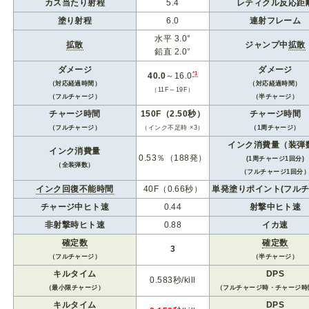
カス当たり射程
5.4
レティクル反応距
塗り射程
6.0
連射フレーム
水平 3.0°
拡散
ジャンプ中
拡散
鉛直 2.0°
ダメージ
ダメージ
*1
40.0
～16.0
（対応経過時間）
（対応経過時間）
（11F～19F）
（フルチャージ）
（半チャージ）
チャージ時間
150F（2.50秒）
チャージ時間
（フルチャージ）
（インク不足時 ×3）
（1周チャージ）
インク消費量（装弾
インク消費量
0.53％（188発）
(1周チャージ1回分)
（全装弾数）
（フルチャージ1回分
インク回復不能時間
40F（0.66秒）
単発塗りポイント(フルチ
チャージ中ヒト速
0.44
射撃中ヒト速
非射撃時ヒト速
0.88
イカ速
確定数
確定数
3
（フルチャージ）
（半チャージ）
キルタイム
DPS
0.583秒/kill
（最小限チャージ）
（フルチャージ時・チャージ時
キルタイム
DPS