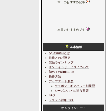
本日のおすすめ記事
本日のおすすめブキ
基本情報
Splatoon3とは
前作との相違点
製品ラインナップ
オンラインサービスについて
初めてのSplatoon
操作方法
アップデート履歴
ウェポン・ギアパワー別履歴
シーズンごとの追加要素
FAQ
システム詳細仕様
オンラインモード