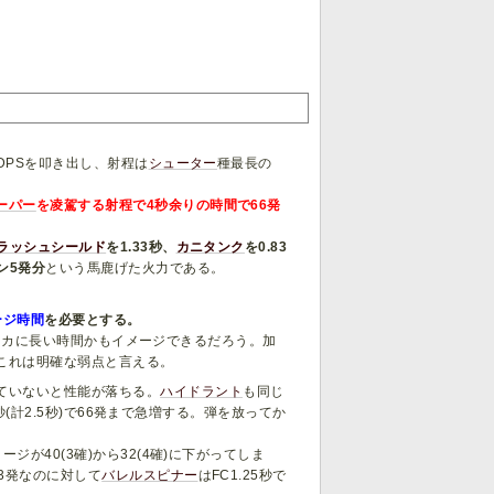
DPSを叩き出し、射程は
シューター
種最長の
ーパー
を凌駕する射程で4秒余りの時間で66発
。
ラッシュシールド
を1.33秒、
カニタンク
を0.83
ン5発分
という馬鹿げた火力である。
ージ時間
を必要とする。
れがイカに長い時間かもイメージできるだろう。加
これは明確な弱点と言える。
ていないと性能が落ちる。
ハイドラント
も同じ
秒(計2.5秒)で66発まで急増する。弾を放ってか
が40(3確)から32(4確)に下がってしま
3発なのに対して
バレルスピナー
はFC1.25秒で