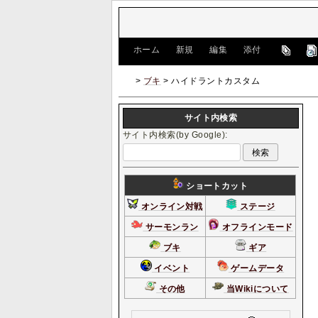
[
ホーム
|
新規
|
編集
|
添付
]
>
ブキ
> ハイドラントカスタム
サイト内検索
サイト内検索(by Google):
ショートカット
オンライン対戦
ステージ
サーモンラン
オフラインモード
ブキ
ギア
イベント
ゲームデータ
その他
当Wikiについて