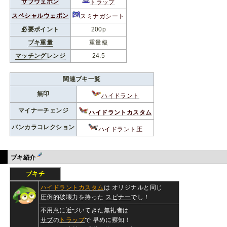
サブウェポン
トラップ
スペシャルウェポン
スミナガシート
必要ポイント
200p
ブキ重量
重量級
マッチングレンジ
24.5
関連ブキ一覧
無印
ハイドラント
マイナーチェンジ
ハイドラントカスタム
バンカラコレクション
ハイドラント圧
ブキ紹介
ブキチ
ハイドラントカスタム
は オリジナルと同じ
圧倒的破壊力を持った
スピナー
でし！
不用意に近づいてきた無礼者は
サブ
の
トラップ
で 早めに察知！