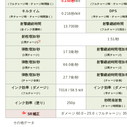
0.150秒
/kill
（フルチャージ時・チャージ時間除く）
（フルチャージ時・チャージ時
キルタイム
DPS
0.216秒/kill
（半チャージ時・チャージ時間除く）
（半チャージ時・チャージ時
射撃継続時間
射撃継続時間
13.700秒
（全インク消費時）
（フルチャージ1回分
射程増加/秒
1.51/秒
*2
(1周チャージ)
弾数増加/秒
射撃継続時間増加/
17.3発/秒
(1周チャージ)
(1周チャージ)
弾数増加/秒
射撃継続時間増加/
66.0発/秒
(2周チャージ)
(2周チャージ)
弾数増加/秒
射撃継続時間増加/
27.7発/秒
(チャージ全体)
(チャージ全体)
インク効率（ダメージ）
インク効率（ダメー
7018 / 58.5 kill
（フルチャージ）
（半チャージ時）
秒間発射数
インク効率（塗り）
250p
（チャージ時間除く）
ダメージ 60.0～25.0（フルチャージ）3
SR補正
その他データ