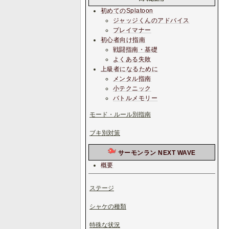
初めてのSplatoon
ジャッジくんのアドバイス
プレイマナー
初心者向け指南
戦闘指南・基礎
よくある失敗
上級者になるために
メンタル指南
小テクニック
バトルメモリー
モード・ルール別指南
ブキ別対策
サーモンラン NEXT WAVE
概要
ステージ
シャケの種類
特殊な状況