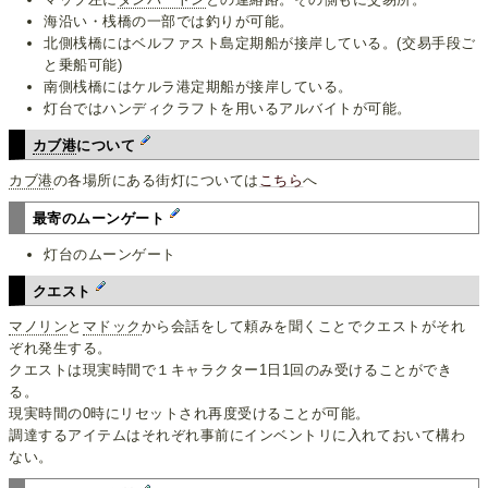
海沿い・桟橋の一部では釣りが可能。
北側桟橋にはベルファスト島定期船が接岸している。(交易手段ご
と乗船可能)
南側桟橋にはケルラ港定期船が接岸している。
灯台ではハンディクラフトを用いるアルバイトが可能。
カブ港
について
カブ港
の各場所にある街灯については
こちら
へ
最寄のムーンゲート
灯台のムーンゲート
クエスト
マノリン
と
マドック
から会話をして頼みを聞くことでクエストがそれ
ぞれ発生する。
クエストは現実時間で１キャラクター1日1回のみ受けることができ
る。
現実時間の0時にリセットされ再度受けることが可能。
調達するアイテムはそれぞれ事前にインベントリに入れておいて構わ
ない。