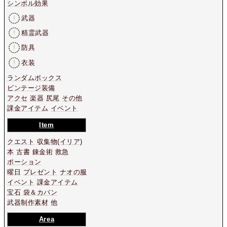
シンボル効果
武器
精霊武器
防具
衣装
ランダムボックス
ビンテージ装備
アクセ
楽器
尻尾
その他
課金アイテム
イベント
Item
クエスト
収集物
(イリア)
本
古書
錬金術
救急
ポーション
曜日
プレゼント
ナオの服
イベント
課金アイテム
宝石
袋＆カバン
武器制作素材
他
Area