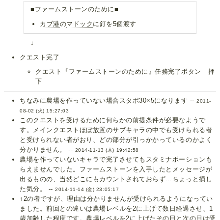
■ファームストーンのために■
カブ港
の
マドック
に釘を5個渡す
↓
クエスト完了
クエスト『ファームストーンのために』任務完了ボタン 押
下
ちなみに農場を作っていない場合スタポ30×5になります --
2011-
08-02 (火) 15:27:03
このクエストを受けるために何らかの前提条件が必要なようで
す。メインクエストほぼ放置のサブキャラの中でも受けられる者
と受けられない者がおり、どの部分が引っかかっているのかよく
分かりません。 --
2014-11-13 (木) 19:42:58
農場を作っていないキャラで完了させてもスタミナポーションも
らえませんでした。ファームストーンを入手したとメッセージが
出るものの、当然どこにもカウントされておらず…ちょっと損し
た気分。 --
2014-11-14 (金) 23:05:17
↑2の者ですが、理由は分かりませんが受けられるようになってい
ました。前回との違いは農場レベルを2に上げて数日経過させ、1
歳加齢した程度です。農場レベルを2に上げたその日と次の日は受