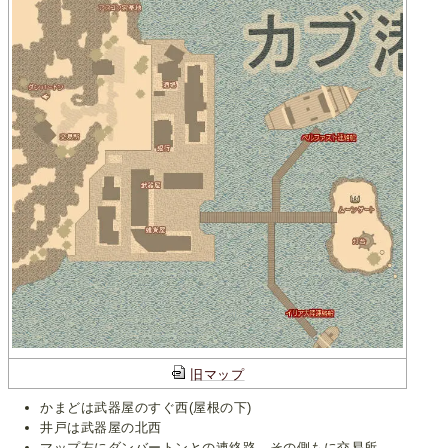
旧マップ
かまどは武器屋のすぐ西(屋根の下)
井戸は武器屋の北西
マップ左に
ダンバートン
との連絡路。その側もに交易所。