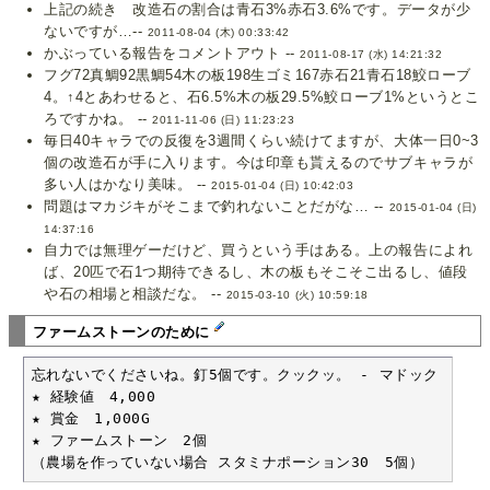
上記の続き 改造石の割合は青石3%赤石3.6%です。データが少
ないですが…--
2011-08-04 (木) 00:33:42
かぶっている報告をコメントアウト --
2011-08-17 (水) 14:21:32
フグ72真鯛92黒鯛54木の板198生ゴミ167赤石21青石18鮫ローブ
4。↑4とあわせると、石6.5%木の板29.5%鮫ローブ1%というとこ
ろですかね。 --
2011-11-06 (日) 11:23:23
毎日40キャラでの反復を3週間くらい続けてますが、大体一日0~3
個の改造石が手に入ります。今は印章も貰えるのでサブキャラが
多い人はかなり美味。 --
2015-01-04 (日) 10:42:03
問題はマカジキがそこまで釣れないことだがな… --
2015-01-04 (日)
14:37:16
自力では無理ゲーだけど、買うという手はある。上の報告によれ
ば、20匹で石1つ期待できるし、木の板もそこそこ出るし、値段
や石の相場と相談だな。 --
2015-03-10 (火) 10:59:18
ファームストーンのために
忘れないでくださいね。釘5個です。クックッ。 - マドック

★ 経験値　4,000

★ 賞金　1,000G

★ ファームストーン　2個

（農場を作っていない場合 スタミナポーション30　5個）