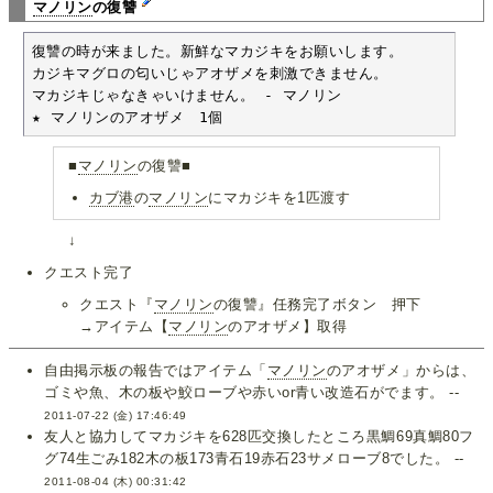
マノリン
の復讐
復讐の時が来ました。新鮮なマカジキをお願いします。

カジキマグロの匂いじゃアオザメを刺激できません。

マカジキじゃなきゃいけません。 - マノリン

★ マノリンのアオザメ　1個
■
マノリン
の復讐■
カブ港
の
マノリン
にマカジキを1匹渡す
↓
クエスト完了
クエスト『
マノリン
の復讐』任務完了ボタン 押下
→アイテム【
マノリン
のアオザメ】取得
自由掲示板の報告ではアイテム「
マノリン
のアオザメ」からは、
ゴミや魚、木の板や鮫ローブや赤いor青い改造石がでます。 --
2011-07-22 (金) 17:46:49
友人と協力してマカジキを628匹交換したところ黒鯛69真鯛80フ
グ74生ごみ182木の板173青石19赤石23サメローブ8でした。 --
2011-08-04 (木) 00:31:42