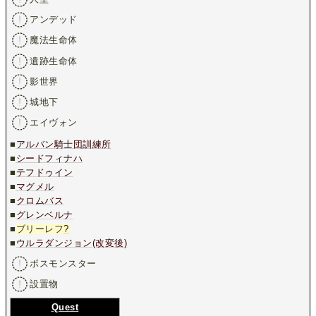
アンデッド
魔法生命体
遺跡生命体
影世界
城地下
エイヴォン
■
アルバン騎士団訓練所
■
シードフィナハ
■
テフドゥイン
■
マグメル
■
クロムバス
■
グレンベルナ
■
ブリーレフ
?
■
ウルラダンジョン(改変後)
ボスモンスター
設置物
Quest