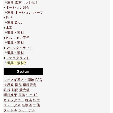
┗
道具
素材
〔
レシピ
〕
■
ポーション調合
┗
道具
ポーション
ハーブ
■
釣り
┗
道具
Drop
■
木工
┗
道具・素材
■
ヒルウェン工学
┗
道具・素材
■
マジッククラフト
┗
道具・素材
■
ステラクラフト
┗
道具・素材
?
System
マビノギ導入・開始
FAQ
世界観
操作
環境設定
銀行
郵便
競売場
曜日効果
天候
ｷｰﾜｰﾄﾞ
キャラクター
種族
転生
ステータス
経験値
才能
タイトル
ジャーナル