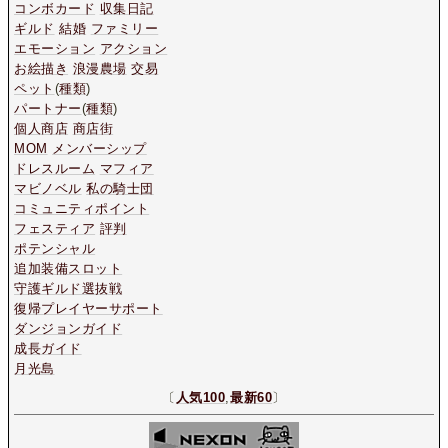
コンボカード
収集日記
ギルド
結婚
ファミリー
エモーション
アクション
お絵描き
浪漫農場
交易
ペット
(
種類
)
パートナー
(
種類
)
個人商店
商店街
MOM
メンバーシップ
ドレスルーム
マフィア
マビノベル
私の騎士団
コミュニティポイント
フェスティア
評判
ポテンシャル
追加装備スロット
守護ギルド選抜戦
復帰プレイヤーサポート
ダンジョンガイド
成長ガイド
月光島
〔
人気100
,
最新60
〕