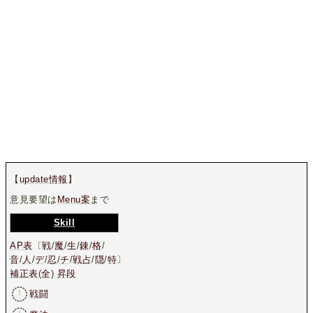
【
update情報
】
意見要望は
Menu案
まで
Skill
AP表
〔
戦
/
魔
/
生
/
錬
/
格
/
音
/
人
/
デ
/
忍
/
チ
/
戦占
/
隠
/
特
〕
補正表
(
全
)
昇段
戦闘