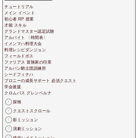
チュートリアル
メイン
イベント
初心者
RP
授業
才能
スキル
グランドマスター認定試験
アルバイト
〔
時間表
〕
イメンマハ料理大会
料理レシピダンジョン
フィールドボス
ファリアス
冒険家の印章
アルバン騎士団訓練所
シードフィナハ
ブロニーの成長サポート
必須クエスト
学会後援
クロムバス
グレンベルナ
探検
クエストスクロール
影ミッション
演劇ミッション
使徒レイドミッション