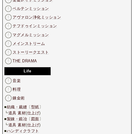
ベルテンミッション
アヴァロン浄化ミッション
テフドゥインミッション
マグメルミッション
メインストリーム
ストーリークエスト
THE DRAMA
Life
音楽
料理
錬金術
■
紡織・裁縫
〔
型紙
〕
┗
道具
素材
(
仕上げ
)
■
製錬・鍛冶
〔
図面
〕
┗
道具
素材
(
仕上げ
)
■
ハンディクラフト