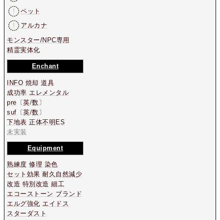
ペット
アルカナ
モンスター/NPC専用
精霊実体化
Enchant
INFO
焼却
道具
成功率
エレメンタル
pre
〔
英
/
数
〕
suf
〔
英
/
数
〕
下地表
正体不明ES
未実装
Equipment
熟練度
修理
染色
セット効果
耐久自然減少
改造
特別改造
細工
エコーストーン
ブランド
エルグ強化
エイドス
スターダスト