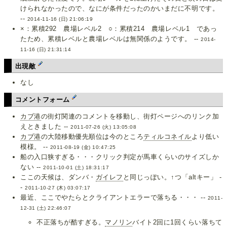
けられなかったので、なにが条件だったのかいまだに不明です。
--
2014-11-16 (日) 21:06:19
×：累積292 農場レベル2 ○：累積214 農場レベル1 であっ
たため、累積レベルと農場レベルは無関係のようです。 --
2014-
11-16 (日) 21:31:14
出現敵
なし
コメントフォーム
カブ港
の街灯関連のコメントを移動し、街灯ページへのリンク加
えときました --
2011-07-26 (火) 13:05:08
カブ港
の大陸移動優先順位は今のところ
ティルコネイル
より低い
模様。 --
2011-08-19 (金) 10:47:25
船の入口狭すぎる・・・クリック判定が馬車くらいのサイズしか
ない --
2011-10-01 (土) 18:31:17
ここの天候は、ダンバ・
ガイレフ
と同じっぽい。↑つ「altキー」 -
-
2011-10-27 (木) 03:07:17
最近、ここでやたらとクライアントエラーで落ちる・・・ --
2011-
12-31 (土) 22:46:07
不正落ちが酷すぎる。
マノリン
バイト2回に1回くらい落ちて