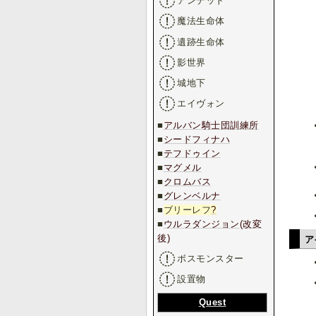
アンデッド
魔法生命体
遺跡生命体
影世界
城地下
エイヴォン
■
アルバン騎士団訓練所
■
シードフィナハ
■
テフドゥイン
■
マグメル
■
クロムバス
■
グレンベルナ
■
ブリーレフ
?
■
ウルラダンジョン(改変
後)
ア
ボスモンスター
設置物
Quest