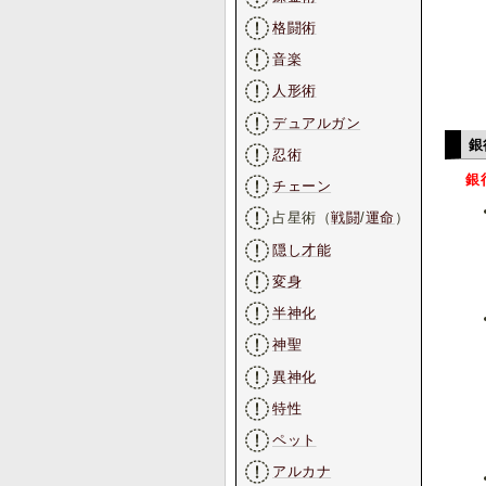
格闘術
音楽
人形術
デュアルガン
銀
忍術
銀
チェーン
占星術（
戦闘
/
運命
）
隠し才能
変身
半神化
神聖
異神化
特性
ペット
アルカナ