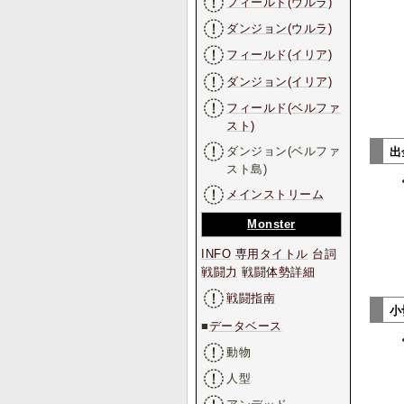
フィールド(ウルラ)
ダンジョン(ウルラ)
フィールド(イリア)
ダンジョン(イリア)
フィールド(ベルファ
スト)
ダンジョン(ベルファ
出
スト島)
メインストリーム
Monster
INFO
専用タイトル
台詞
戦闘力
戦闘体勢詳細
戦闘指南
小
■
データベース
動物
人型