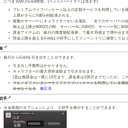
につき1000万Gold増加。(ペット/パートナーは含まず)
プレミアムライフパッケージ以上の定額サービスを利用している
上限がさらに5億Gold拡張される。
複数のサーバーにキャラクターがいる場合、「全てのサーバーの
例えば上限が8000万の時、サーバーAに5000万、サーバーBに30
課金アイテムの「銀行の限度額拡張券」で最大35億まで増やせま
預金上限を超えるGoldは小切手にしてインベントリに保管してお
金
銀行からGoldを引き出すことができます。
引き出し手数料はかかりません。
キャラクターの最大所持金額まで引き出せます。
(昔は無課金は一度に10万まで、課金者は100万までだったが、こ
マビノギファンタジーライフクラブパッケージを利用している場合
出せなくなる
修正済
切手
出金画面のオプションにより、小切手を発行することができます。