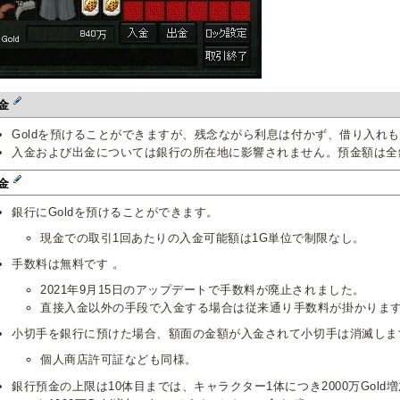
金
Goldを預けることができますが、残念ながら利息は付かず、借り入れ
入金および出金については銀行の所在地に影響されません。預金額は全
金
銀行にGoldを預けることができます。
現金での取引1回あたりの入金可能額は1G単位で制限なし。
手数料は無料です 。
2021年9月15日のアップデートで手数料が廃止されました。
直接入金以外の手段で入金する場合は従来通り手数料が掛かりま
小切手を銀行に預けた場合、額面の金額が入金されて小切手は消滅しま
個人商店許可証なども同様。
銀行預金の上限は10体目までは、キャラクター1体につき2000万Gold