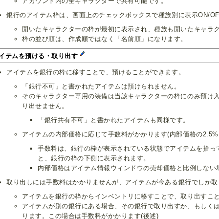
アカウント内の全キャラクターで共有可能です。
銀行のアイテム枠は、画面上のチェックボックスで種族別に表示ON/O
開いたキャラクターの枠が最初に表示され、種族も開いたキャラク
枠の並び順は、作成順ではなく「名前順」になります。
イテムを預ける・取り出す
アイテムを銀行の枠に移すことで、預けることができます。
「銀行不可」と書かれたアイテムは預けられません。
そのキャラクター専用の装備は当該キャラクターの枠にのみ預け
り出せません。
「銀行共有不可」と書かれたアイテムも同様です。
アイテムの内部価格に応じて手数料がかかります(内部価格の2.5% 
手数料は、銀行の枠が表示されている状態でアイテムを拾って
と、銀行の枠の下側に表示されます。
内部価格はアイテム情報ウィンドウの売却価格と比例しない
取り出しには手数料はかかりませんが、アイテムが今ある銀行でしか取
アイテムを銀行の枠からインベントリに移すことで、取り出すこ
アイテムが別の銀行にある場合、その銀行で取り出すか、もしく
ります。この場合は手数料がかかります(後述)