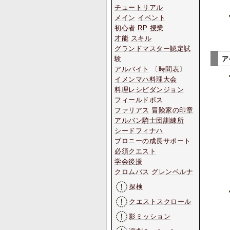
チュートリアル
メイン
イベント
初心者
RP
授業
才能
スキル
グランドマスター認定試
験
ア
アルバイト
〔
時間表
〕
イメンマハ料理大会
料理レシピダンジョン
フィールドボス
ファリアス
冒険家の印章
アルバン騎士団訓練所
シードフィナハ
ブロニーの成長サポート
必須クエスト
学会後援
クロムバス
グレンベルナ
探検
クエストスクロール
影ミッション