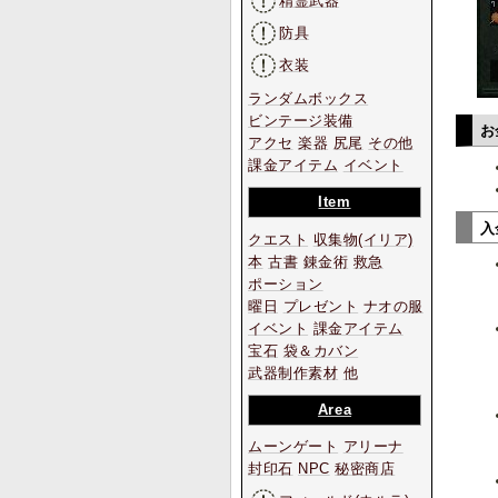
精霊武器
防具
衣装
ランダムボックス
ビンテージ装備
お
アクセ
楽器
尻尾
その他
課金アイテム
イベント
Item
入
クエスト
収集物
(イリア)
本
古書
錬金術
救急
ポーション
曜日
プレゼント
ナオの服
イベント
課金アイテム
宝石
袋＆カバン
武器制作素材
他
Area
ムーンゲート
アリーナ
封印石
NPC
秘密商店