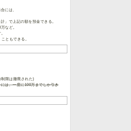
場合には、
合計」で上記の額を預金できる。
00万など。
す。
くこともできる。
の制限は撤廃された)
には、一度に100万までしか引き