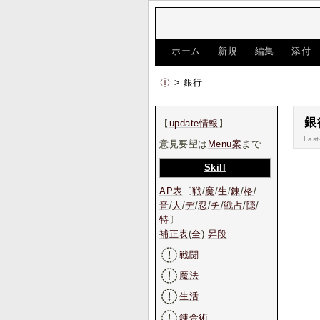
[
ホーム
|
新規
|
編集
|
添付
> 銀行
銀
【
update情報
】
Last
意見要望は
Menu案
まで
Skill
AP表
〔
戦
/
魔
/
生
/
錬
/
格
/
音
/
人
/
デ
/
忍
/
チ
/
戦占
/
隠
/
特
〕
補正表
(
全
)
昇段
戦闘
魔法
生活
錬金術