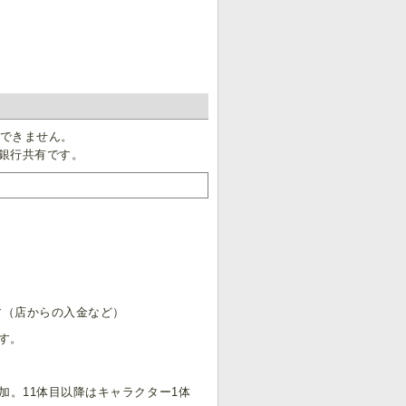
もできません。
銀行共有です。
す（店からの入金など）
す。
増加。11体目以降はキャラクター1体