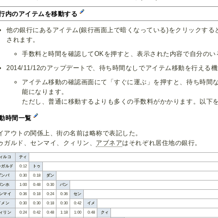
行内のアイテムを移動する
他の銀行にあるアイテム(銀行画面上で暗くなっている)をクリックする
されます。
手数料と時間を確認してOKを押すと、表示された内容で自分のい
2014/11/12のアップデートで、待ち時間なしでアイテム移動を行え
アイテム移動の確認画面にて「すぐに運ぶ」を押すと、待ち時間
能になります。
ただし、普通に移動するよりも多くの手数料がかかります。以下
動時間一覧
イアウトの関係上、街の名前は略称で表記した。
ゥガルド、センマイ、クィリン、
アブネア
はそれぞれ居住地の銀行。
ィルコ
ティ
ゥガルド
0:12
トゥ
ダンバ
0:30
0:18
ダン
バンホ
1:00
0:48
0:30
バン
ンマイ
0:36
0:18
0:24
0:36
セン
イメン
0:30
0:30
0:18
0:30
0:42
イメ
ィリン
0:24
0:42
0:48
1:18
1:00
0:48
クィ