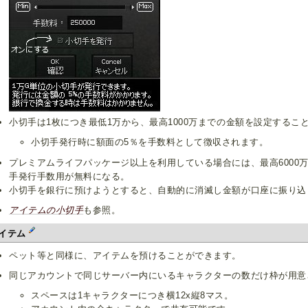
小切手は1枚につき最低1万から、最高1000万までの金額を設定するこ
小切手発行時に額面の5％を手数料として徴収されます。
プレミアムライフパッケージ以上を利用している場合には、最高6000
手発行手数用が無料になる。
小切手を銀行に預けようとすると、自動的に消滅し金額が口座に振り込
アイテムの小切手
も参照。
イテム
ペット等と同様に、アイテムを預けることができます。
同じアカウントで同じサーバー内にいるキャラクターの数だけ枠が用意
スペースは1キャラクターにつき横12x縦8マス。