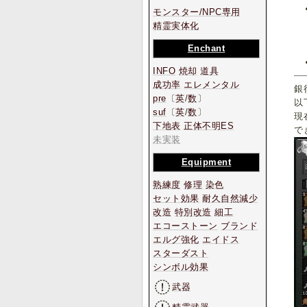
モンスター/NPC専用
精霊実体化
Enchant
INFO
焼却
道具
成功率
エレメンタル
銀
pre
〔
英
/
数
〕
以
suf
〔
英
/
数
〕
現
下地表
正体不明ES
で
未実装
Equipment
熟練度
修理
染色
セット効果
耐久自然減少
改造
特別改造
細工
エコーストーン
ブランド
エルグ強化
エイドス
スターダスト
シンボル効果
武器