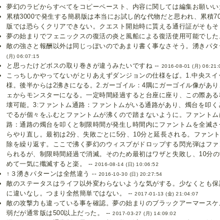
夢幻のラビからすべてをコピーペースト、内容に関しては編集お願いいた
累積3000で発生する簡易版は本当にお試し的な代物だと思われ、累積7
版では恐らくクリアできない。クエスト開始時に貰える通行証がそもそも
夢の始まりでフェニックスの復活の炎と風船による復活使用可能でした。
敵の強さと報酬以外は同じっぽいのであまり書く事なさそう。湧きパター
(月) 06:07:15
と思ったけどボスの取り巻きが違うみたいですね --
2016-08-01 (月) 06:21:
こっちしかやってないがとりあえずダンジョンの仕様をば。1.中央ス
様。後半からは2沸きになる。2.ガーゴイル：4隅にガーゴイル像があ
ェからモンスターになる。一定時間経過すると台座に座り、この際ある
壊可能。3:ファントム通路：ファントムがいる通路があり、燭台を叩
でるが個々をふむとファントムが沸くので踏まないように。ファントム
路：通路の燭台を叩くと制限時間が発生し時間内にファントムを全滅さ
らやり直し。最初は2分、失敗ごとに5分、10分と延長される。ファント
除を繰り返す。ここで沸く夢幻のウィスプがドロップする閃光弾はファン
られるが、制限時間経過で消滅。そのため最初はワザと失敗し、10分
めて一気に殲滅すると楽。 --
2016-08-14 (日) 10:06:52
↑３湧きパターンは全然違う --
2016-10-30 (日) 20:27:54
敵のステータスはライフ以外変わらないような気がする。少なくとも保
に違いなし。つまり全然簡単ではない。 --
2017-01-13 (金) 21:04:07
敵の攻撃力も違っている事を確認。夢の始まりのブラックアーマースケル
弱だが通常版は500以上だった。 --
2017-03-27 (月) 14:09:02