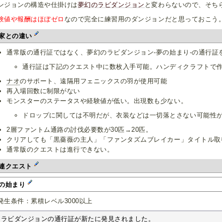
ンジョンの構造や仕掛けは
夢幻のラビダンジョン
と変わらないので、そち
験値や報酬はほぼゼロ
なので完全に練習用のダンジョンだと思っておこう
家との違い
通常版の通行証ではなく、夢幻のラビダンジョン-夢の始まり-の通行証
通行証は下記のクエスト中に数枚入手可能。ハンディクラフトで
ナオ
のサポート、遠隔用フェニックスの羽が使用可能
再入場回数に制限がない
モンスターのステータスや経験値が低い。出現数も少ない。
ドロップに関しては不明だが、衣装などは一切落とさない可能性
2層ファントム通路の討伐必要数が30匹→20匹。
クリアしても「黒薔薇の主人」「ファンタズムブレイカー」タイトル取
通常版のクエストは進行できない。
連クエスト
の始まり
発生条件：累積レベル3000以上
ラビダンジョンの通行証が新たに発見されました。
