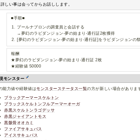
詳しい事は会ってからお話しします。
■手順■
プールナブロンの調査員と会話する
→夢幻のラビダンジョン-夢の始まり-通行証2枚獲得
[夢幻のラビダンジョン-夢の始まり-通行証]をラビダンジョンの
報酬
★夢幻のラビダンジョン-夢の始まり-通行証 2枚
★経験値 50000
現モンスター
の能力値や経験値は
モンスターステータス一覧
の方が新しい場合がありま
ブラックアーマースケルトン
ブラックスケルトンフルアーマーオーガ
赤黒スケルトンラゴデッサ
赤黒ジャイアントモス
黒骸骨オオカミ
ファイアサキュバス
アイスサキュバス