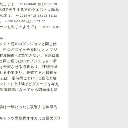
します --
2016-08-01 (月) 00:23:20
000で発生する方のクエストは簡易
違う。 --
2016-07-28 (木) 13:31:22
 --
2016-07-30 (土) 11:21:55
ンも同じのようです --
2016-08-01
00
イッチ：従来のダンジョンと同じ仕
り、中央のスイッチを叩くとオブジ
程度回復+攻撃できない。台座は破
くと床に煙っぽいオブジェふぁ一瞬
は全滅させる必要あり。2F特殊通
せる必要あり。失敗すると最初か
ムは一定時間ごと(？)に強化と解
トムに約1/4ほどダメージを与え
の制限時間になってから閃光弾を溜
護は一緒だったし攻撃力も体感的
トンや黒骸骨オオカミは最大300