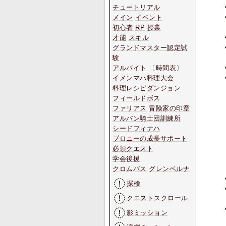
チュートリアル
メイン
イベント
初心者
RP
授業
才能
スキル
グランドマスター認定試
験
アルバイト
〔
時間表
〕
イメンマハ料理大会
料理レシピダンジョン
フィールドボス
ファリアス
冒険家の印章
アルバン騎士団訓練所
シードフィナハ
ブロニーの成長サポート
必須クエスト
学会後援
クロムバス
グレンベルナ
探検
クエストスクロール
影ミッション