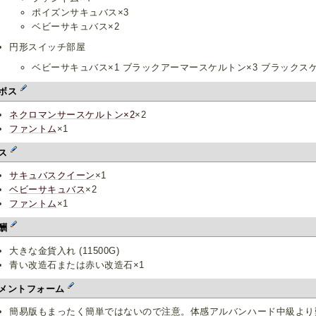
ポイズンサキュバス×3
ベビーサキュバス×2
円形スイッチ部屋
ベビーサキュバス×1 ブラックアーマースケルトン×3 ブラックス
ボス
ネクロマンサースケルトン×2
×2
ファントム
×1
ス
サキュバスクイーン
×1
ベビーサキュバス
×2
ファントム
×1
酬
大きな金貨入れ (11500G)
青い改造石または赤い改造石×1
メントフォーム
簡易版もまったく簡単ではないので注意。体感アルバンハード中級より難