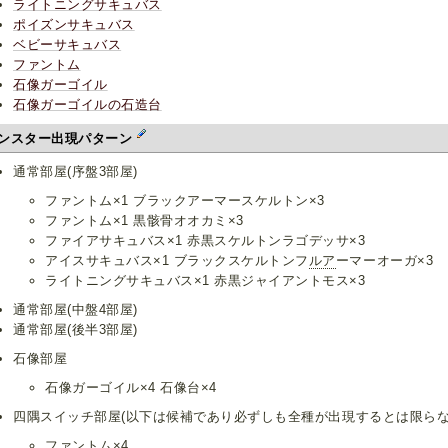
ライトニングサキュバス
ポイズンサキュバス
ベビーサキュバス
ファントム
石像ガーゴイル
石像ガーゴイルの石造台
ンスター出現パターン
通常部屋(序盤3部屋)
ファントム×1 ブラックアーマースケルトン×3
ファントム×1 黒骸骨オオカミ×3
ファイアサキュバス×1 赤黒スケルトンラゴデッサ×3
アイスサキュバス×1 ブラックスケルトンフ
ルア
ーマーオーガ×3
ライトニングサキュバス×1 赤黒ジャイアントモス×3
通常部屋(中盤4部屋)
通常部屋(後半3部屋)
石像部屋
石像ガーゴイル×4 石像台×4
四隅スイッチ部屋(以下は候補であり必ずしも全種が出現するとは限らな
ファントム×4