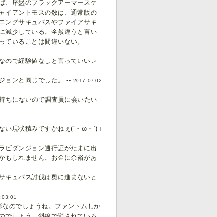
ば、序盤のブラックアーマースケ
ャイアントモスの数は、通常版の
ニングサキュバスやファイアサキ
に減少している。全然違うと言い
ていることは間違いない。 --
10なので経験値なしと言っていいレ
ョンと同じでした。 --
2017-07-02
手持ちにないので調査員に会いたい
現状積みですかねぇ(´・ω・`)ｺ
ラビダンジョン通行証がたまに出
かもしれません。お金に余裕があ
サキュバス討伐は奥に進まないと
0:03:01
形なのでしょうね。ファントムしか
のでしょう。斜線で消されている