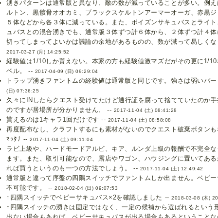
湧きパターンは通常版と異なり、敵の数が減っていることが多い。例え
ルトン、黒骸骨オオカミ、ブラックスケルトンアーマーオーガ、赤黒ジ
５体などから各３体に減っている。また、ポイズンサキュバスとライト
ュバスとの混合湧きでも、通常版３体ずつ計６体から、２体ずつ計４体
切ってしまってよいかは議論の余地があるものの、数が減って易しくなっ
2017-03-27 (月) 14:25:52
経験値は1/10しか貰えない。本家の方も経験値激マズだがその更に1/
ベル。 --
2017-04-09 (日) 09:29:04
トラップ湧きファントムの経験値は通常版と同じです。強さは弱いバージ
(日) 07:36:25
久々にINしたらクエスト受けてたけど通行証を腐って捨てていたのか
のですが居場所が分かりません、 --
2017-11-04 (土) 08:41:28
貰えるのは1キャラ1回だけです --
2017-11-04 (土) 08:58:08
再度配布なし、クラフトするにも素材がないのでクエスト破棄ボタンもない
ﾏｯﾀﾅ --
2017-11-04 (土) 09:11:04
ラビ上級や、ハードモードアルビ、キア、ルンダ上級の報酬で不完全な
ます。また、取引可能なので、露店やワゴン、ハウジングに置いてある
れば買うというのも一つの方法でしょう。 --
2017-11-04 (土) 12:49:42
通常版と違って序盤の四隅スイッチでファントムしか出ません。ベビー
不可能です。 --
2018-02-04 (日) 09:07:53
↑四隅スイッチでベビーサキュバス×2を確認しました --
2018-03-08 (木) 2
↑四隅スイッチの湧きは固定ではなく、一定の候補から選ばれるという
出ない場合もあれば、ベビーサキュバスが出る場合もあるということな