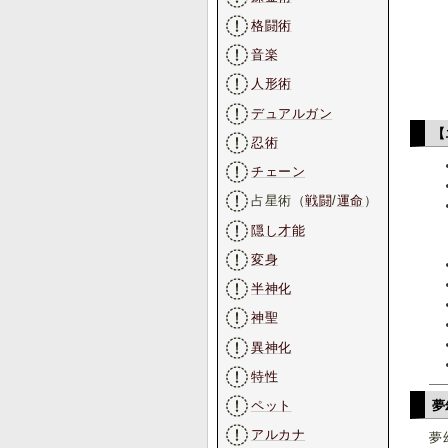
格闘術
音楽
人形術
デュアルガン
【
忍術
チェーン
占星術（
戦闘
/
運命
）
隠し才能
変身
半神化
神聖
異神化
特性
ペット
夢
アルカナ
夢