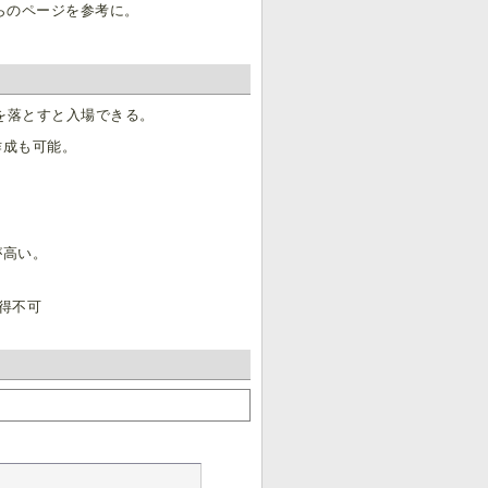
らのページを参考に。
。
を落とすと入場できる。
作成も可能。
が高い。
得不可