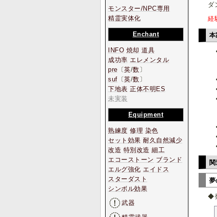
ダ
モンスター/NPC専用
精霊実体化
経
Enchant
本
INFO
焼却
道具
成功率
エレメンタル
pre
〔
英
/
数
〕
suf
〔
英
/
数
〕
下地表
正体不明ES
未実装
Equipment
熟練度
修理
染色
セット効果
耐久自然減少
改造
特別改造
細工
エコーストーン
ブランド
関
エルグ強化
エイドス
スターダスト
夢
シンボル効果
◆
武器