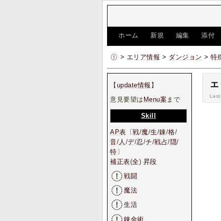
[
ホーム
|
新規
|
編集
|
添付
>
エリア情報
>
ダンジョン
>
特
エ
【
update情報
】
Last
意見要望は
Menu案
まで
Skill
AP表
〔
戦
/
魔
/
生
/
錬
/
格
/
音
/
人
/
デ
/
忍
/
チ
/
戦占
/
隠
/
特
〕
補正表
(
全
)
昇段
戦闘
魔法
生活
錬金術