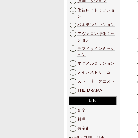
演劇ミッション
使徒レイドミッショ
ン
ベルテンミッション
アヴァロン浄化ミッ
ション
テフドゥインミッシ
ョン
マグメルミッション
メインストリーム
ストーリークエスト
THE DRAMA
Life
音楽
料理
錬金術
■
紡織・裁縫
〔
型紙
〕