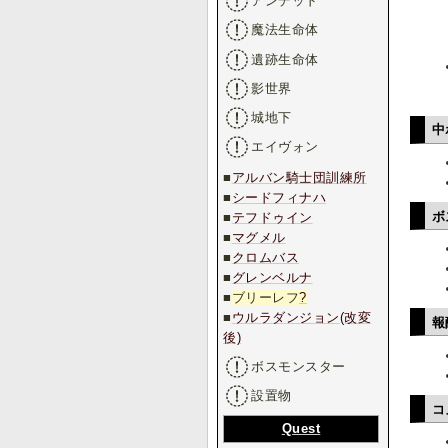
アンデッド
魔法生命体
遺跡生命体
影世界
城地下
中
エイヴォン
■
アルバン騎士団訓練所
■
シードフィナハ
ボ
■
テフドゥイン
■
マグメル
■
クロムバス
■
グレンベルナ
■
ブリーレフ
?
■
ウルラダンジョン(改変
報
後)
ボスモンスター
設置物
コ
Quest