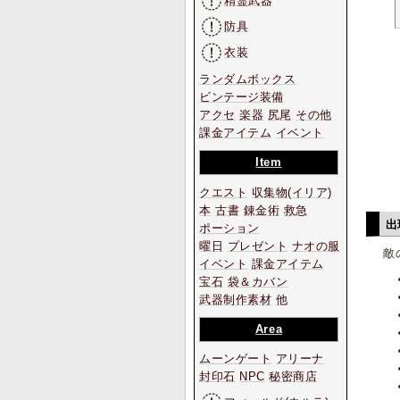
精霊武器
防具
衣装
ランダムボックス
ビンテージ装備
アクセ
楽器
尻尾
その他
課金アイテム
イベント
Item
クエスト
収集物
(イリア)
本
古書
錬金術
救急
出
ポーション
曜日
プレゼント
ナオの服
敵
イベント
課金アイテム
宝石
袋＆カバン
武器制作素材
他
Area
ムーンゲート
アリーナ
封印石
NPC
秘密商店