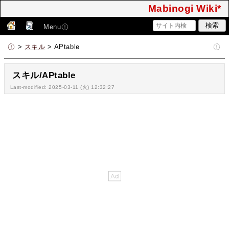
Mabinogi Wiki*
Menu
>
スキル
> APtable
スキル/APtable
Last-modified: 2025-03-11 (火) 12:32:27