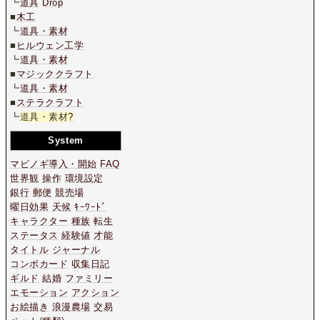
┗
道具
Drop
■
木工
┗
道具・素材
■
ヒルウェン工学
┗
道具・素材
■
マジッククラフト
┗
道具・素材
■
ステラクラフト
┗
道具・素材
?
System
マビノギ導入・開始
FAQ
世界観
操作
環境設定
銀行
郵便
競売場
曜日効果
天候
ｷｰﾜｰﾄﾞ
キャラクター
種族
転生
ステータス
経験値
才能
タイトル
ジャーナル
コンボカード
収集日記
ギルド
結婚
ファミリー
エモーション
アクション
お絵描き
浪漫農場
交易