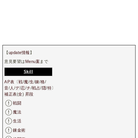
【
update情報
】
意見要望は
Menu案
まで
Skill
AP表
〔
戦
/
魔
/
生
/
錬
/
格
/
音
/
人
/
デ
/
忍
/
チ
/
戦占
/
隠
/
特
〕
補正表
(
全
)
昇段
戦闘
魔法
生活
錬金術