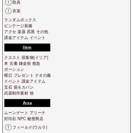
防具
衣装
ランダムボックス
ビンテージ装備
アクセ
楽器
尻尾
その他
課金アイテム
イベント
Item
クエスト
収集物
(イリア)
本
古書
錬金術
救急
ポーション
曜日
プレゼント
ナオの服
イベント
課金アイテム
宝石
袋＆カバン
武器制作素材
他
Area
ムーンゲート
アリーナ
封印石
NPC
秘密商店
フィールド(ウルラ)