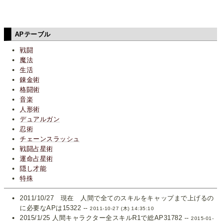
APテーブル
戦闘
魔法
生活
錬金術
格闘術
音楽
人形術
デュアルガン
忍術
チェーンスラッシュ
戦闘占星術
運命占星術
隠し才能
特殊
2011/10/27 現在 人間で全てのスキルをキャップまで上げるの
に必要なAPは15322 --
2011-10-27 (木) 14:35:10
2015/1/25 人間キャラクター全スキルR1で総AP31782 --
2015-01-