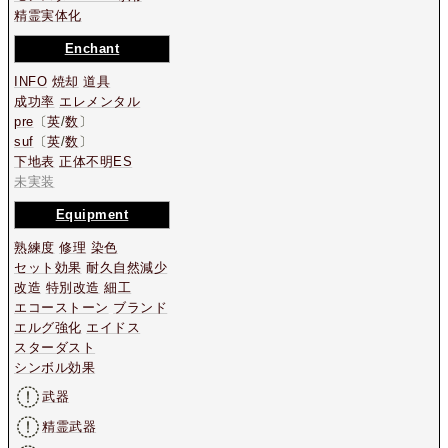
精霊実体化
Enchant
INFO
焼却
道具
成功率
エレメンタル
pre
〔
英
/
数
〕
suf
〔
英
/
数
〕
下地表
正体不明ES
未実装
Equipment
熟練度
修理
染色
セット効果
耐久自然減少
改造
特別改造
細工
エコーストーン
ブランド
エルグ強化
エイドス
スターダスト
シンボル効果
武器
精霊武器