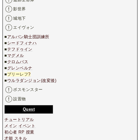
影世界
城地下
エイヴォン
■
アルバン騎士団訓練所
■
シードフィナハ
■
テフドゥイン
■
マグメル
■
クロムバス
■
グレンベルナ
■
ブリーレフ
?
■
ウルラダンジョン(改変後)
ボスモンスター
設置物
Quest
チュートリアル
メイン
イベント
初心者
RP
授業
才能
スキル