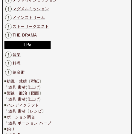
テフドゥインミッション
マグメルミッション
メインストリーム
ストーリークエスト
THE DRAMA
Life
音楽
料理
錬金術
■
紡織・裁縫
〔
型紙
〕
┗
道具
素材
(
仕上げ
)
■
製錬・鍛冶
〔
図面
〕
┗
道具
素材
(
仕上げ
)
■
ハンディクラフト
┗
道具
素材
〔
レシピ
〕
■
ポーション調合
┗
道具
ポーション
ハーブ
■
釣り