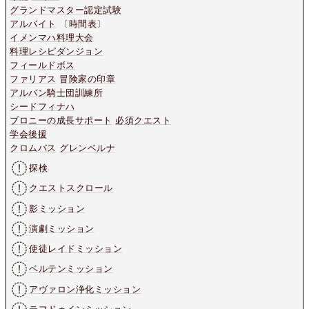
グランドマスター認定試験
アルバイト
〔
時間表
〕
イメンマハ料理大会
料理レシピダンジョン
フィールドボス
ファリアス
冒険家の印章
アルバン騎士団訓練所
シードフィナハ
ブロニーの成長サポート
必須クエスト
学会後援
クロムバス
グレンベルナ
探検
クエストスクロール
影ミッション
演劇ミッション
使徒レイドミッション
ベルテンミッション
アヴァロン浄化ミッション