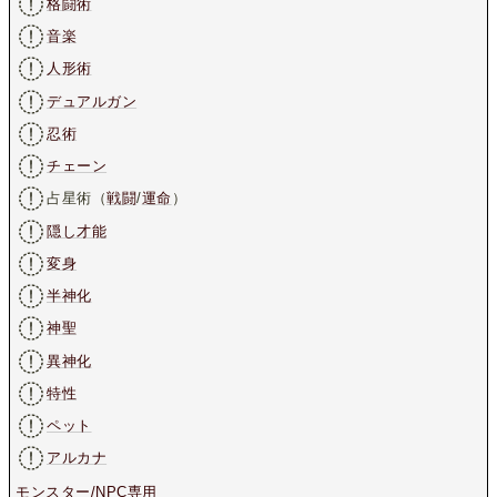
格闘術
音楽
人形術
デュアルガン
忍術
チェーン
占星術（
戦闘
/
運命
）
隠し才能
変身
半神化
神聖
異神化
特性
ペット
アルカナ
モンスター/NPC専用