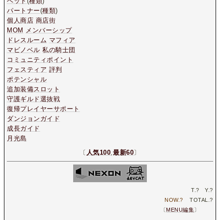
ペット
(
種類
)
パートナー
(
種類
)
個人商店
商店街
MOM
メンバーシップ
ドレスルーム
マフィア
マビノベル
私の騎士団
コミュニティポイント
フェスティア
評判
ポテンシャル
追加装備スロット
守護ギルド選抜戦
復帰プレイヤーサポート
ダンジョンガイド
成長ガイド
月光島
〔
人気100
,
最新60
〕
T.
?
Y.
?
NOW.
?
TOTAL.
?
〔
MENU編集
〕