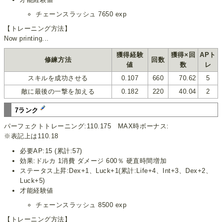
チェーンスラッシュ 7650 exp
【トレーニング方法】
Now printing...
獲得経験
獲得×回
APト
修練方法
回数
値
数
レ
スキルを成功させる
0.107
660
70.62
5
敵に最後の一撃を加える
0.182
220
40.04
2
7ランク
パーフェクトトレーニング:110.175 MAX時ボーナス:
※表記上は110.18
必要AP:15 (累計:57)
効果:ドルカ 1消費 ダメージ 600％ 硬直時間増加
ステータス上昇:Dex+1、Luck+1(累計:Life+4、Int+3、Dex+2、
Luck+5)
才能経験値
チェーンスラッシュ 8500 exp
【トレーニング方法】