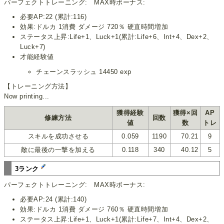
パーフェクトトレーニング: MAX時ボーナス:
必要AP:22 (累計:116)
効果:ドルカ 1消費 ダメージ 720％ 硬直時間増加
ステータス上昇:Life+1、Luck+1(累計:Life+6、Int+4、Dex+2、
Luck+7)
才能経験値
チェーンスラッシュ 14450 exp
【トレーニング方法】
Now printing...
獲得経験
獲得×回
AP
修練方法
回数
値
数
トレ
スキルを成功させる
0.059
1190
70.21
9
敵に最後の一撃を加える
0.118
340
40.12
5
3ランク
パーフェクトトレーニング: MAX時ボーナス:
必要AP:24 (累計:140)
効果:ドルカ 1消費 ダメージ 760％ 硬直時間増加
ステータス上昇:Life+1、Luck+1(累計:Life+7、Int+4、Dex+2、