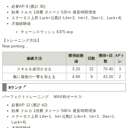
必要AP:9 (累計:30)
効果:ドルカ 1消費 ダメージ 520％ 硬直時間増加
ステータス上昇:Luck+1(累計:Life+3、Int+2、Dex+1、Luck+4)
才能経験値
チェーンスラッシュ 6375 exp
【トレーニング方法】
Now printing...
獲得経験
獲得×回
APト
修練方法
回数
値
数
レ
スキルを成功させる
3.20
22
70.40
3
敵に最後の一撃を加える
4.80
9
43.20
2
8ランク
パーフェクトトレーニング: MAX時ボーナス:
必要AP:12 (累計:42)
効果:ドルカ 1消費 ダメージ 560％ 硬直時間増加
ステータス上昇:Life+1、Int+1(累計:Life+4、Int+3、Dex+1、
Luck+4)
才能経験値