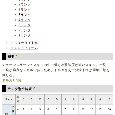
7ランク
6ランク
5ランク
4ランク
3ランク
2ランク
1ランク
マスタータイトル
コメントフォーム
概要
チェーンスラッシュスキルの中で最も攻撃速度が速いスキル。一発、
一発が強力なスキルであるため、ドルカさえ十分溜まれば簡単に敵を
倒せる。
ドルカ1消費
ランク別性能表
練
Rank
F
E
D
C
B
A
9
8
7
6
5
習
必
--
1
1
3
4
5
7
9
12
15
17
20
要
AP