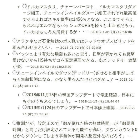
ドルカマスタリ、チェーンバースト、ドルカマスタリダメ
ージ細工、チェーンインペイルダメージ細工それぞれ最高値
でそろえればスキル倍率は1456％となる。ここまでそろえ
られればエルフならバッシュのDPSを軽々と上回るだろう。
ドルカはもちろん消費するが・・ --
2018-01-01 (月) 19:56:06
アラクネなど石化無効のボス戦ではシャドウオブスピリットを
組み合わせるといい。 --
2018-01-02 (火) 05:39:40
バッシュより有効な場面も多いと思う。初撃が弾かれても反撃
受けないからHS持ちザコを安定処理できる。あとデッドリー追撃
が楽。 --
2018-01-02 (火) 16:22:20
チェーンインペイルでダウン(デッドリー)させると相手がしば
らく無敵状態になる。かなり困るんだけどバグか…？ --
2018-01-
10 (水) 18:17:13
2018年11月15日の韓国アップデートで修正確認、日本に
もそのうち来るでしょう。 --
2018-11-15 (木) 18:44:04
2019年7月24日のアップデートで日本修正確認 --
2019-07-
24 (水) 21:28:28
推測だが、設定ミスで「敵が倒れた時の無敵時間」が「敵硬直
時間」と同じだけ設定されている可能性が高い。ダウンカウント0
だからダウンしてしまう事自体が開発の想定外なのだろう。 --