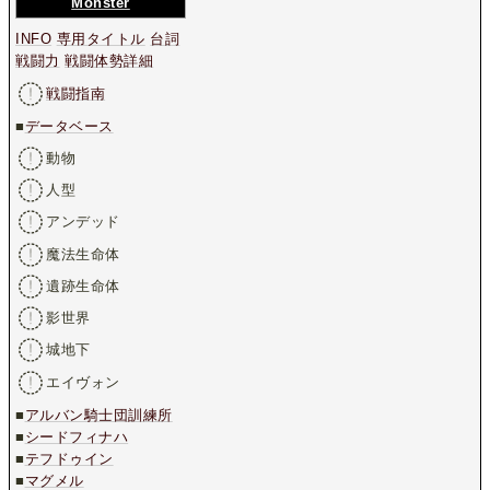
Monster
INFO
専用タイトル
台詞
戦闘力
戦闘体勢詳細
戦闘指南
■
データベース
動物
人型
アンデッド
魔法生命体
遺跡生命体
影世界
城地下
エイヴォン
■
アルバン騎士団訓練所
■
シードフィナハ
■
テフドゥイン
■
マグメル