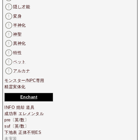
隠し才能
変身
半神化
神聖
異神化
特性
ペット
アルカナ
モンスター/NPC専用
精霊実体化
Enchant
INFO
焼却
道具
成功率
エレメンタル
pre
〔
英
/
数
〕
suf
〔
英
/
数
〕
下地表
正体不明ES
未実装