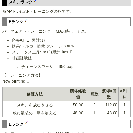
スキルランク
※APトレはAPトレーニングの略です。
Fランク
パーフェクトトレーニング: MAX時ボーナス:
必要AP:1 (累計:1)
効果:ドルカ 1消費 ダメージ 330％
ステータス上昇:Int+1(累計:Int+1)
才能経験値
チェーンスラッシュ 850 exp
【トレーニング方法】
Now printing...
獲得経験
獲得×回
APト
修練方法
回数
値
数
レ
スキルを成功させる
56.00
2
112.00
1
敵に最後の一撃を加える
48.00
1
48.00
1
Eランク