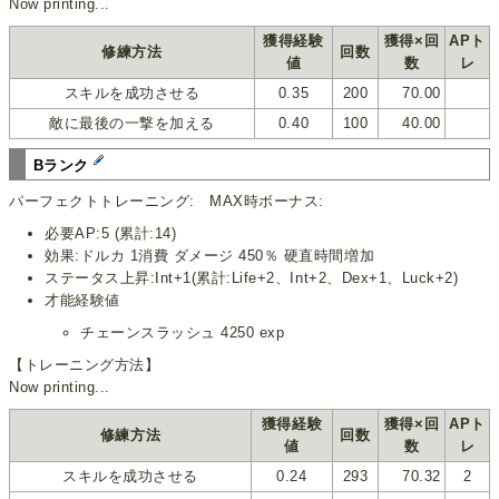
Now printing...
獲得経験
獲得×回
APト
修練方法
回数
値
数
レ
スキルを成功させる
0.35
200
70.00
敵に最後の一撃を加える
0.40
100
40.00
Bランク
パーフェクトトレーニング: MAX時ボーナス:
必要AP:5 (累計:14)
効果:ドルカ 1消費 ダメージ 450％ 硬直時間増加
ステータス上昇:Int+1(累計:Life+2、Int+2、Dex+1、Luck+2)
才能経験値
チェーンスラッシュ 4250 exp
【トレーニング方法】
Now printing...
獲得経験
獲得×回
APト
修練方法
回数
値
数
レ
スキルを成功させる
0.24
293
70.32
2