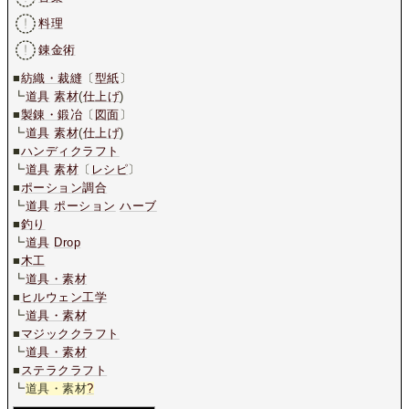
料理
錬金術
■
紡織・裁縫
〔
型紙
〕
┗
道具
素材
(
仕上げ
)
■
製錬・鍛冶
〔
図面
〕
┗
道具
素材
(
仕上げ
)
■
ハンディクラフト
┗
道具
素材
〔
レシピ
〕
■
ポーション調合
┗
道具
ポーション
ハーブ
■
釣り
┗
道具
Drop
■
木工
┗
道具・素材
■
ヒルウェン工学
┗
道具・素材
■
マジッククラフト
┗
道具・素材
■
ステラクラフト
┗
道具・素材
?