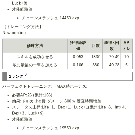
Luck+8)
才能経験値
チェーンスラッシュ 14450 exp
【トレーニング方法】
Now printing...
獲得経験
獲得×回
AP
修練方法
回数
値
数
トレ
スキルを成功させる
0.053
1330
70.49
10
敵に最後の一撃を加える
0.106
380
40.28
5
2ランク
パーフェクトトレーニング: MAX時ボーナス:
必要AP:26 (累計:166)
効果:ドルカ 1消費 ダメージ 800％ 硬直時間増加
ステータス上昇:Life+1、Dex+1、Luck+1(累計:Life+8、Int+4、
Dex+3、Luck+9)
才能経験値
チェーンスラッシュ 19550 exp