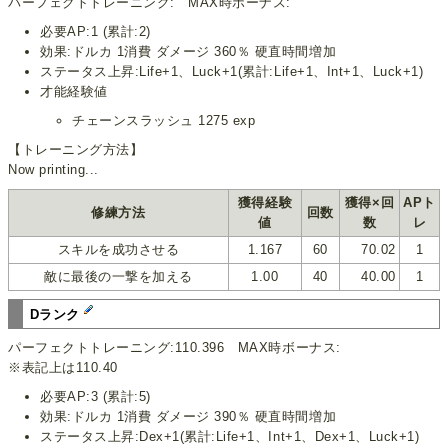
パーフェクトトレーニング: MAX時ボーナス:
必要AP:1 (累計:2)
効果:ドルカ 1消費 ダメージ 360％ 硬直時間増加
ステータス上昇:Life+1、Luck+1(累計:Life+1、Int+1、Luck+1)
才能経験値
チェーンスラッシュ 1275 exp
【トレーニング方法】
Now printing...
獲得経験
獲得×回
APト
修練方法
回数
値
数
レ
スキルを成功させる
1.167
60
70.02
1
敵に最後の一撃を加える
1.00
40
40.00
1
Dランク
パーフェクトトレーニング:110.396 MAX時ボーナス:
※表記上は110.40
必要AP:3 (累計:5)
効果:ドルカ 1消費 ダメージ 390％ 硬直時間増加
ステータス上昇:Dex+1(累計:Life+1、Int+1、Dex+1、Luck+1)