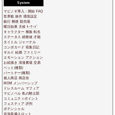
System
マビノギ導入・開始
FAQ
世界観
操作
環境設定
銀行
郵便
競売場
曜日効果
天候
ｷｰﾜｰﾄﾞ
キャラクター
種族
転生
ステータス
経験値
才能
タイトル
ジャーナル
コンボカード
収集日記
ギルド
結婚
ファミリー
エモーション
アクション
お絵描き
浪漫農場
交易
ペット
(
種類
)
パートナー
(
種類
)
個人商店
商店街
MOM
メンバーシップ
ドレスルーム
マフィア
マビノベル
私の騎士団
コミュニティポイント
フェスティア
評判
ポテンシャル
追加装備スロット