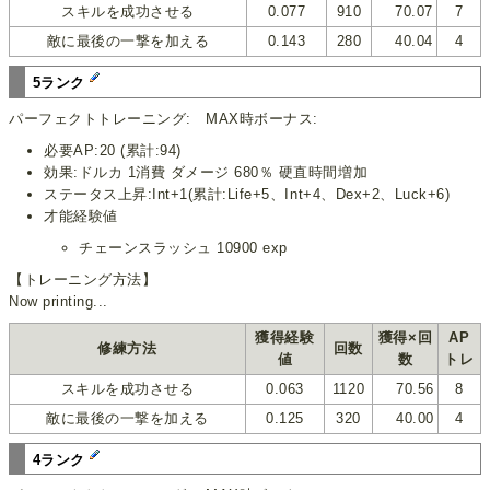
スキルを成功させる
0.077
910
70.07
7
敵に最後の一撃を加える
0.143
280
40.04
4
5ランク
パーフェクトトレーニング: MAX時ボーナス:
必要AP:20 (累計:94)
効果:ドルカ 1消費 ダメージ 680％ 硬直時間増加
ステータス上昇:Int+1(累計:Life+5、Int+4、Dex+2、Luck+6)
才能経験値
チェーンスラッシュ 10900 exp
【トレーニング方法】
Now printing...
獲得経験
獲得×回
AP
修練方法
回数
値
数
トレ
スキルを成功させる
0.063
1120
70.56
8
敵に最後の一撃を加える
0.125
320
40.00
4
4ランク