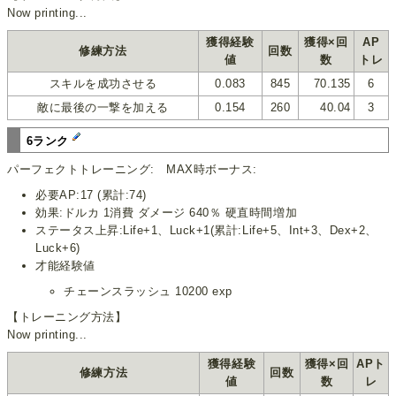
Now printing...
獲得経験
獲得×回
AP
修練方法
回数
値
数
トレ
スキルを成功させる
0.083
845
70.135
6
敵に最後の一撃を加える
0.154
260
40.04
3
6ランク
パーフェクトトレーニング: MAX時ボーナス:
必要AP:17 (累計:74)
効果:ドルカ 1消費 ダメージ 640％ 硬直時間増加
ステータス上昇:Life+1、Luck+1(累計:Life+5、Int+3、Dex+2、
Luck+6)
才能経験値
チェーンスラッシュ 10200 exp
【トレーニング方法】
Now printing...
獲得経験
獲得×回
APト
修練方法
回数
値
数
レ