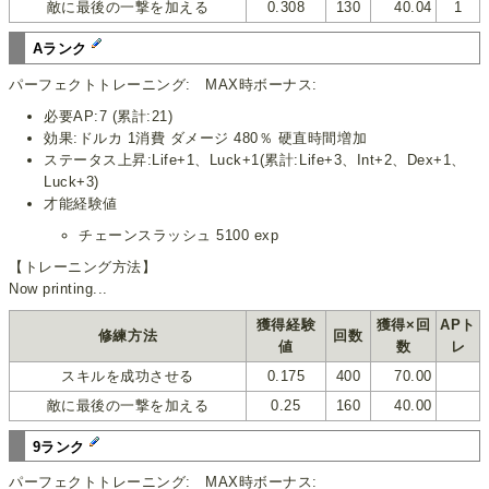
敵に最後の一撃を加える
0.308
130
40.04
1
Aランク
パーフェクトトレーニング: MAX時ボーナス:
必要AP:7 (累計:21)
効果:ドルカ 1消費 ダメージ 480％ 硬直時間増加
ステータス上昇:Life+1、Luck+1(累計:Life+3、Int+2、Dex+1、
Luck+3)
才能経験値
チェーンスラッシュ 5100 exp
【トレーニング方法】
Now printing...
獲得経験
獲得×回
APト
修練方法
回数
値
数
レ
スキルを成功させる
0.175
400
70.00
敵に最後の一撃を加える
0.25
160
40.00
9ランク
パーフェクトトレーニング: MAX時ボーナス: