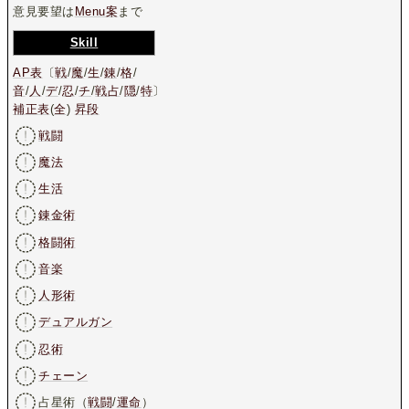
意見要望は
Menu案
まで
Skill
AP表
〔
戦
/
魔
/
生
/
錬
/
格
/
音
/
人
/
デ
/
忍
/
チ
/
戦占
/
隠
/
特
〕
補正表
(
全
)
昇段
戦闘
魔法
生活
錬金術
格闘術
音楽
人形術
デュアルガン
忍術
チェーン
占星術（
戦闘
/
運命
）