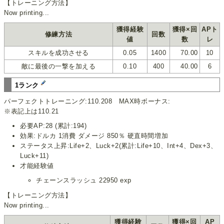
【トレーニング方法】
Now printing...
獲得経験
獲得×回
APト
修練方法
回数
値
数
レ
スキルを成功させる
0.05
1400
70.00
10
敵に最後の一撃を加える
0.10
400
40.00
6
1ランク
パーフェクトトレーニング:110.208 MAX時ボーナス:
※表記上は110.21
必要AP:28 (累計:194)
効果:ドルカ 1消費 ダメージ 850％ 硬直時間増加
ステータス上昇:Life+2、Luck+2(累計:Life+10、Int+4、Dex+3、
Luck+11)
才能経験値
チェーンスラッシュ 22950 exp
【トレーニング方法】
Now printing...
獲得経験
獲得×回
AP