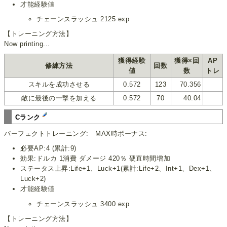
才能経験値
チェーンスラッシュ 2125 exp
【トレーニング方法】
Now printing...
獲得経験
獲得×回
AP
修練方法
回数
値
数
トレ
スキルを成功させる
0.572
123
70.356
敵に最後の一撃を加える
0.572
70
40.04
Cランク
パーフェクトトレーニング: MAX時ボーナス:
必要AP:4 (累計:9)
効果:ドルカ 1消費 ダメージ 420％ 硬直時間増加
ステータス上昇:Life+1、Luck+1(累計:Life+2、Int+1、Dex+1、
Luck+2)
才能経験値
チェーンスラッシュ 3400 exp
【トレーニング方法】