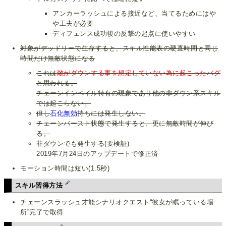
アンカーラッシュによる接近など、当てるためにはや
や工夫が必要
ディフェンス成功後の反撃の起点に使いやすい
対象がデッドリーで生存すると、スキル性能表の硬直時間と同じ
時間だけ無敵状態になる
これは
敵がダウンする事を想定していない為に起こったバグ
と思われる。
チェーンインペイル特有の現象であり他の非ダウン系スキル
では起こらない。
但し
石化無効
持ちには発生しない。
チェーンバースト状態で発生すると、更に無敵時間が伸び
る。
非ダウンでも発生する(要検証)
2019年7月24日のアップデートで修正済
モーション時間は短い(1.5秒)
スキル習得方法
チェーンスラッシュ才能シナリオクエスト“彼女が眠っている場
所”完了で取得