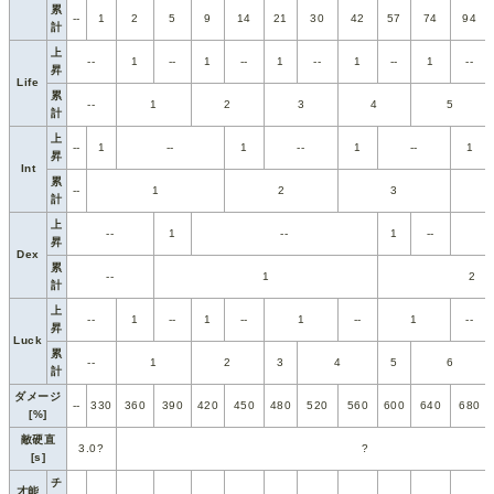
累
--
1
2
5
9
14
21
30
42
57
74
94
計
上
--
1
--
1
--
1
--
1
--
1
--
昇
Life
累
--
1
2
3
4
5
計
上
--
1
--
1
--
1
--
1
昇
Int
累
--
1
2
3
計
上
--
1
--
1
--
昇
Dex
累
--
1
2
計
上
--
1
--
1
--
1
--
1
--
昇
Luck
累
--
1
2
3
4
5
6
計
ダメージ
--
330
360
390
420
450
480
520
560
600
640
680
[%]
敵硬直
3.0?
?
[s]
チ
才能