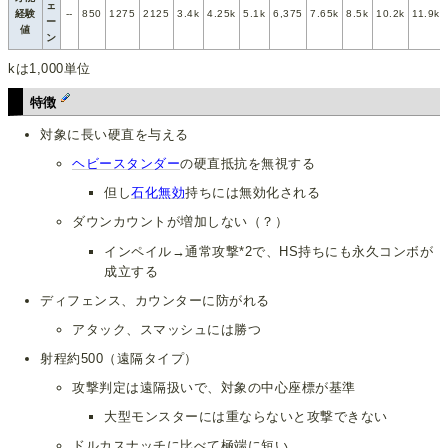
ェ
経験
--
850
1275
2125
3.4k
4.25k
5.1k
6,375
7.65k
8.5k
10.2k
11.9k
ー
値
ン
kは1,000単位
特徴
対象に長い硬直を与える
ヘビースタンダー
の硬直抵抗を無視する
但し
石化無効
持ちには無効化される
ダウンカウントが増加しない（？）
インペイル→通常攻撃*2で、HS持ちにも永久コンボが
成立する
ディフェンス、カウンターに防がれる
アタック、スマッシュには勝つ
射程約500（遠隔タイプ）
攻撃判定は遠隔扱いで、対象の中心座標が基準
大型モンスターには重ならないと攻撃できない
ドルカスナッチに比べて極端に短い