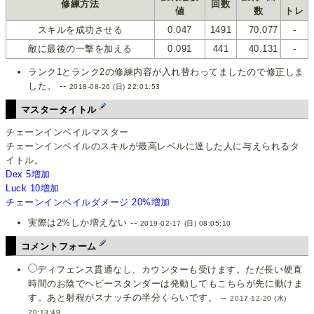
修練方法
回数
値
数
トレ
スキルを成功させる
0.047
1491
70.077
-
敵に最後の一撃を加える
0.091
441
40.131
-
ランク1とランク2の修練内容が入れ替わってましたので修正しま
した。 --
2018-08-26 (日) 22:01:53
マスタータイトル
チェーンインペイルマスター
チェーンインペイルのスキルが最高レベルに達した人に与えられるタ
イトル。
Dex 5増加
Luck 10増加
チェーンインペイルダメージ 20%増加
実際は2%しか増えない --
2019-02-17 (日) 08:05:10
コメントフォーム
ディフェンス貫通なし、カウンターも受けます。ただ長い硬直
時間のお陰でヘビースタンダーは発動してもこちらが先に動けま
す。あと射程がスナッチの半分くらいです。 --
2017-12-20 (水)
20:13:49