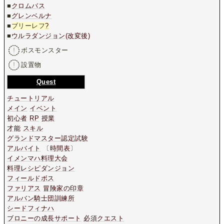
■
クロムバス
■
グレンベルナ
■
ブリーレフ
?
■
ウルラダンジョン(改変後)
ボスモンスター
設置物
Quest
チュートリアル
メイン
イベント
初心者
RP
授業
才能
スキル
グランドマスター認定試験
アルバイト
〔
時間表
〕
イメンマハ料理大会
料理レシピダンジョン
フィールドボス
ファリアス
冒険家の印章
アルバン騎士団訓練所
シードフィナハ
ブロニーの成長サポート
必須クエスト