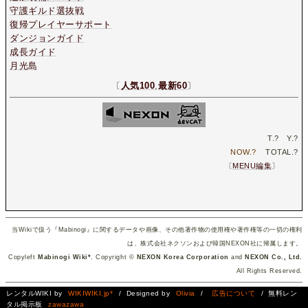
守護ギルド選抜戦
復帰プレイヤーサポート
ダンジョンガイド
成長ガイド
月光島
〔
人気100
,
最新60
〕
T.
?
Y.
?
NOW.
?
TOTAL.
?
〔
MENU編集
〕
当Wikiで扱う『Mabinogi』に関するデータや画像、その他著作物の使用権や著作権等の一切の権利
は、株式会社ネクソンおよび韓国NEXON社に帰属します。
Copyleft
Mabinogi Wiki*
. Copyright ©
NEXON Korea Corporation
and
NEXON Co., Ltd.
All Rights Reserved.
レンタルWIKI by
WIKIWIKI.jp*
/ Designed by
Olivia
/
広告について
/ 無料レン
タル掲示板
zawazawa