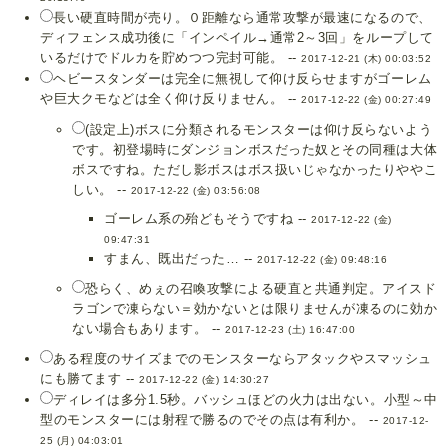
長い硬直時間が売り。０距離なら通常攻撃が最速になるので、
ディフェンス成功後に「インペイル→通常2～3回」をループして
いるだけでドルカを貯めつつ完封可能。 --
2017-12-21 (木) 00:03:52
ヘビースタンダーは完全に無視して仰け反らせますがゴーレム
や巨大クモなどは全く仰け反りません。 --
2017-12-22 (金) 00:27:49
(設定上)ボスに分類されるモンスターは仰け反らないよう
です。初登場時にダンジョンボスだった奴とその同種は大体
ボスですね。ただし影ボスはボス扱いじゃなかったりややこ
しい。 --
2017-12-22 (金) 03:56:08
ゴーレム系の殆どもそうですね --
2017-12-22 (金)
09:47:31
すまん、既出だった… --
2017-12-22 (金) 09:48:16
恐らく、めぇの召喚攻撃による硬直と共通判定。アイスド
ラゴンで凍らない＝効かないとは限りませんが凍るのに効か
ない場合もあります。 --
2017-12-23 (土) 16:47:00
ある程度のサイズまでのモンスターならアタックやスマッシュ
にも勝てます --
2017-12-22 (金) 14:30:27
ディレイは多分1.5秒。バッシュほどの火力は出ない。小型～中
型のモンスターには射程で勝るのでその点は有利か。 --
2017-12-
25 (月) 04:03:01