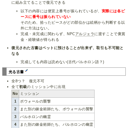
に組み立てることで復元できる
以下の内容には便宜上番号が振られているが、
実際には各ピ
ースに番号は振られていない
そのため、拾ったピースがどの部位かは絵柄から判断する以
外に方法はない。
完成・未完成に関わらず、NPC
アルジェラ
に渡すことで褒賞
金・経験値が得られる
復元された古書はペットに預けることが出来ず、取引も不可能と
なる
完成しても内容は読めない(古代パルホロン語？)
光る古書
全8つ？ 復元不可
全て
初級
のミッション中に出現
No
ミッション
1
ポウォールの襲撃
2
また別の錬金術師たち、ポウォールの襲撃
3
パルホロンの幽霊
4
また別の錬金術師たち、パルホロンの幽霊