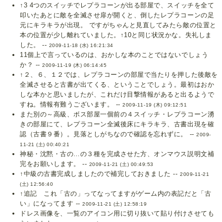
↑3 4つのスイッチでレプラコーンが出る部屋で、スイッチを全て
叩いたあとに敵を全滅させ扉が開くと、倒したレプラコーンの足
元にキラキラが出現。 ですがちゃんと見直してみたら敵の位置と
本の位置が少し離れていました。↑10と同じ状況かな。失礼しま
した。 --
2009-11-18 (水) 16:21:34
11個上で言っているのは、おかしな本のことではないでしょう
か？ --
2009-11-19 (木) 06:14:45
↑２、６、１２では、レプラコーンの部屋で当たりを押した後敵を
全滅させると古書が出てくる、ということでしょう。最初はおか
しな本かと思いましたが、これだけ目撃情報があると出るようで
すね。情報有難うございます。 --
2009-11-19 (木) 09:12:51
また別の～高級、ボス部屋一個前の４スイッチ・レプラコーン湧
きの部屋にて、レプラコーン全滅後床にキラキラ、古書出現を確
認（古書９番）。見落としがちなので確認を忘れずに。 --
2009-
11-21 (土) 00:40:21
神秘・沈黙・古の…の３種を完成させた方、オンマウス説明文補
完をお願いします。 --
2009-11-21 (土) 00:49:53
↑中級の古書完成しましたので補完しておきました --
2009-11-21
(土) 12:56:40
↑追記 これ「古の」ってなってますがゲーム内の表記だと「古
い」になってます --
2009-11-21 (土) 12:58:19
ドレス画像を、一覧のアイコン用に切り抜いて貼り付けさせても