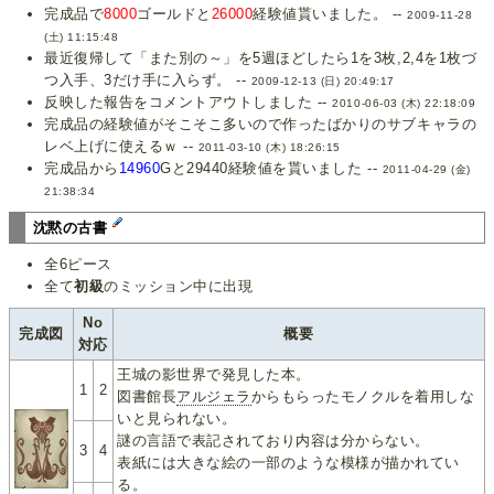
完成品で
8000
ゴールドと
26000
経験値貰いました。 --
2009-11-28
(土) 11:15:48
最近復帰して「また別の～」を5週ほどしたら1を3枚,2,4を1枚づ
つ入手、3だけ手に入らず。 --
2009-12-13 (日) 20:49:17
反映した報告をコメントアウトしました --
2010-06-03 (木) 22:18:09
完成品の経験値がそこそこ多いので作ったばかりのサブキャラの
レベ上げに使えるｗ --
2011-03-10 (木) 18:26:15
完成品から
14960
Gと29440経験値を貰いました --
2011-04-29 (金)
21:38:34
沈黙の古書
全6ピース
全て
初級
のミッション中に出現
No
完成図
概要
対応
王城の影世界で発見した本。
1
2
図書館長
アルジェラ
からもらったモノクルを着用しな
いと見られない。
謎の言語で表記されており内容は分からない。
3
4
表紙には大きな絵の一部のような模様が描かれてい
る。