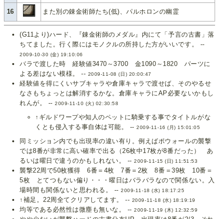
16
また別の錬金術師たち(低)、パルホロンの幽霊
(G11より)ハード、『錬金術師のメダル』内にて「予言の古書」落
ちてました。行く際にはモノクルの所持した方がいいです。 --
2009-10-30 (金) 19:10:06
バラで渡した時 経験値3470～3700 金1090～1820 パーツに
よる差はない模様。 --
2009-11-08 (日) 20:00:47
経験値を得にくいサブキャラや倉庫キャラで渡せば、そのやるせ
なさもちょっとは解消するかな。倉庫キャラにAP必要ないかもし
れんが。 --
2009-11-10 (火) 02:30:58
↑ギルドワープや知人のペットに騎乗する事でタイトルがな
くとも侵入する事自体は可能。 --
2009-11-16 (月) 15:01:05
同ミッション内でも出現率の違い有り。例えばポウォールの襲撃
では8番が非常に高い確率で出る（26枚中17枚が8番だった） あ
るいは曜日で違うのかもしれない。 --
2009-11-15 (日) 11:51:53
襲撃22周で50枚獲得 6番＝4枚 7番＝2枚 8番＝39枚 10番＝
5枚 とてつもない偏り・・・曜日はバラバラなので関係ない。入
場時間も関係ないと思われる。 --
2009-11-18 (水) 18:17:25
↑補足。22周全てクリアしてます。 --
2009-11-18 (水) 18:19:19
均等である必然性は微塵も無いな。 --
2009-11-19 (木) 12:32:59