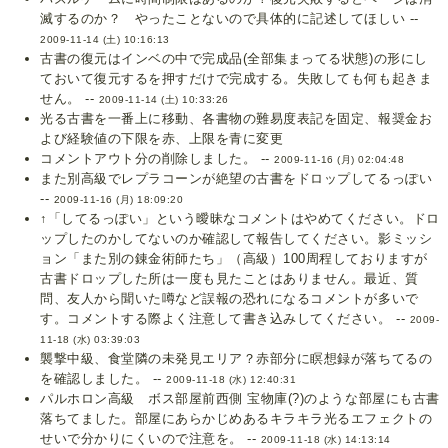
滅するのか？ やったことないので具体的に記述してほしい --
2009-11-14 (土) 10:16:13
古書の復元はインベの中で完成品(全部集まってる状態)の形にし
ておいて復元するを押すだけで完成する。失敗しても何も起きま
せん。 --
2009-11-14 (土) 10:33:26
光る古書を一番上に移動、各書物の難易度表記を固定、報奨金お
よび経験値の下限を赤、上限を青に変更
コメントアウト分の削除しました。 --
2009-11-16 (月) 02:04:48
また別高級でレプラコーンが絶望の古書をドロップしてるっぽい
--
2009-11-16 (月) 18:09:20
↑「してるっぽい」という曖昧なコメントはやめてください。ドロ
ップしたのかしてないのか確認して報告してください。影ミッシ
ョン「また別の錬金術師たち」（高級）100周程しておりますが
古書ドロップした所は一度も見たことはありません。最近、質
問、友人から聞いた噂など誤報の恐れになるコメントが多いで
す。コメントする際よく注意して書き込みしてください。 --
2009-
11-18 (水) 03:39:03
襲撃中級、食堂隣の未発見エリア？赤部分に瞑想録が落ちてるの
を確認しました。 --
2009-11-18 (水) 12:40:31
パルホロン高級 ボス部屋前西側 宝物庫(?)のような部屋にも古書
落ちてました。部屋にあらかじめあるキラキラ光るエフェクトの
せいで分かりにくいので注意を。 --
2009-11-18 (水) 14:13:14