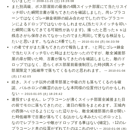
らいました --
2009-11-21 (土) 16:26:08
また別高級、ボス部屋前の最後の4隅スイッチ部屋にて当たりスイ
ッチ叩いた瞬間古書が落ちてきたのを確認しました。尚レプラコ
ーンではなくゴレ+錬金術師の組み合わせでしたのでレプラコー
ンによるドロップではないかもしれません(当たりスイッチを叩い
た瞬間に落ちてきてる可能性があります)。撮ったと思ったｓｓは
残念さがら保存されてなかったのでまた周回して更なる検証をし
たいと思います。ちなみに4番でした --
2010-01-04 (月) 04:33:59
↑の者ですがまた落ちてきたので報告します。↑と同じゴレ+錬金
で当たりスイッチ引いた時はまだなかったのですが、敵全滅後部
屋の扉が開いた時、古書が落ちてきたのを確認しました。敵のド
ロップではなく、恐らくボス部屋前最後制圧した時(4隅スイッチ
部屋限定？)低確率で落ちてくるものと思われます。 --
2010-01-04
(月) 17:42:05
続き。スイッチ以外の通常部屋と中級の方も落ちてくるのを確
認、パルホロンの幽霊のおかしな本同様の位置付けなのかもしれ
ない --
2010-01-05 (火) 18:26:42
連投すいません。レプラコーンが沸くスイッチ部屋全滅後また目
の前でモロに落ちてきたのと、連日の報告をまとめます。王城内
の西側へいけるようになった辺りから、敵全滅後部屋の扉が開い
た時低確率で古書が落ちてくる(おかしな本みたいにポロッと)。
なのでレプラコーンや敵がドロップする事はない(確定)。↑12のレ
プラコーンと本の位置がずれてたのはこれのせい --
2010-01-06 (水)