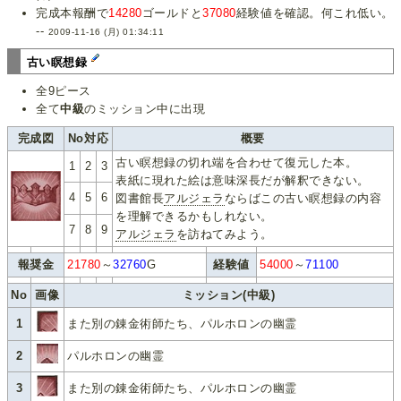
完成本報酬で
14280
ゴールドと
37080
経験値を確認。何これ低い。
--
2009-11-16 (月) 01:34:11
古い瞑想録
全9ピース
全て
中級
のミッション中に出現
完成図
No対応
概要
古い瞑想録の切れ端を合わせて復元した本。
1
2
3
表紙に現れた絵は意味深長だが解釈できない。
4
5
6
図書館長
アルジェラ
ならばこの古い瞑想録の内容
を理解できるかもしれない。
7
8
9
アルジェラ
を訪ねてみよう。
報奨金
21780
～
32760
G
経験値
54000
～
71100
No
画像
ミッション(中級)
1
また別の錬金術師たち、パルホロンの幽霊
2
パルホロンの幽霊
3
また別の錬金術師たち、パルホロンの幽霊