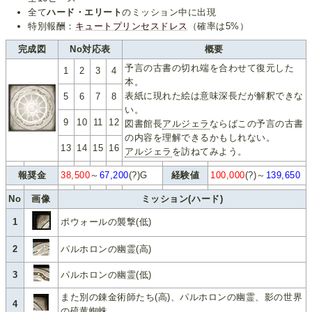
全て
ハード・エリート
のミッション中に出現
特別報酬：
キュートプリンセスドレス
（確率は5%）
完成図
No対応表
概要
予言の古書の切れ端を合わせて復元した
1
2
3
4
本。
表紙に現れた絵は意味深長だが解釈できな
5
6
7
8
い。
9
10
11
12
図書館長
アルジェラ
ならばこの予言の古書
の内容を理解できるかもしれない。
13
14
15
16
アルジェラ
を訪ねてみよう。
報奨金
38,500
～
67,200
(?)G
経験値
100,000
(?)～
139,650
No
画像
ミッション(ハード)
1
ポウォールの襲撃(低)
2
パルホロンの幽霊(高)
3
パルホロンの幽霊(低)
また別の錬金術師たち(高)、パルホロンの幽霊、影の世界
4
の硫黄蜘蛛