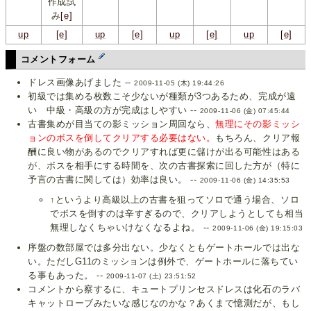
作成試
み
[e]
up
[e]
up
[e]
up
[e]
up
[e]
コメントフォーム
ドレス画像あげました --
2009-11-05 (木) 19:44:26
初級では集める枚数こそ少ないが種類が3つあるため、完成が遠
い 中級・高級の方が完成はしやすい --
2009-11-06 (金) 07:45:44
古書集めが目当ての影ミッション周回なら、
無理にその影ミッシ
ョンのボスを倒してクリアする必要はない。
もちろん、クリア報
酬に良い物があるのでクリアすれば更に儲けが出る可能性はある
が、ボスを相手にする時間を、次の古書探索に回した方が（特に
予言の古書に関しては）効率は良い。 --
2009-11-06 (金) 14:35:53
↑というより高級以上の古書を狙ってソロで通う場合、ソロ
でボスを倒すのは辛すぎるので、クリアしようとしても相当
無理しなくちゃいけなくなるよね。 --
2009-11-06 (金) 19:15:03
序盤の数部屋では多分出ない。少なくともゲートホールでは出な
い。ただしG11のミッションは例外で、ゲートホールに落ちてい
る事もあった。 --
2009-11-07 (土) 23:51:52
コメントから察するに、キュートプリンセスドレスは化石のラバ
キャットローブみたいな感じなのかな？あくまで憶測だが、もし