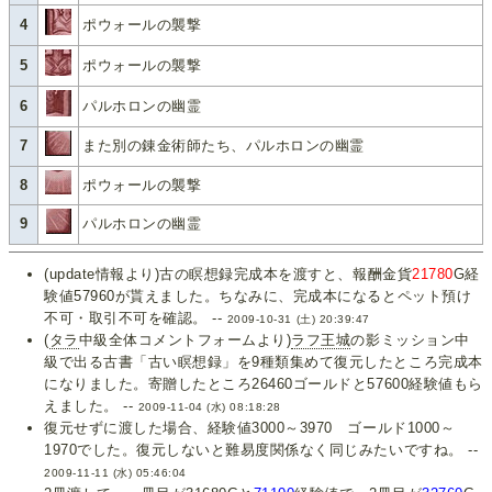
4
ポウォールの襲撃
5
ポウォールの襲撃
6
パルホロンの幽霊
7
また別の錬金術師たち、パルホロンの幽霊
8
ポウォールの襲撃
9
パルホロンの幽霊
(update情報より)古の瞑想録完成本を渡すと、報酬金貨
21780
G経
験値57960が貰えました。ちなみに、完成本になるとペット預け
不可・取引不可を確認。 --
2009-10-31 (土) 20:39:47
(
タラ
中級全体コメントフォームより)
ラフ王城
の影ミッション中
級で出る古書「古い瞑想録」を9種類集めて復元したところ完成本
になりました。寄贈したところ26460ゴールドと57600経験値もら
えました。 --
2009-11-04 (水) 08:18:28
復元せずに渡した場合、経験値3000～3970 ゴールド1000～
1970でした。復元しないと難易度関係なく同じみたいですね。 --
2009-11-11 (水) 05:46:04