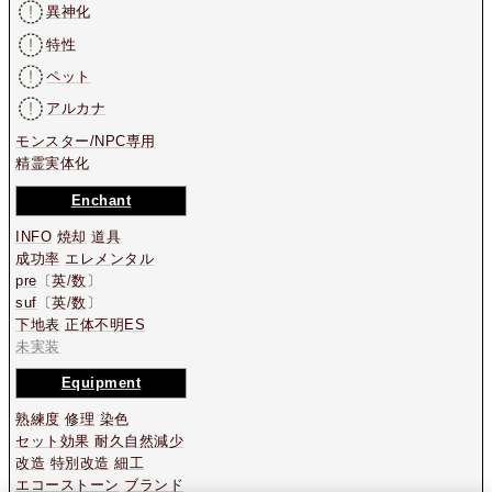
異神化
特性
ペット
アルカナ
モンスター/NPC専用
精霊実体化
Enchant
INFO
焼却
道具
成功率
エレメンタル
pre
〔
英
/
数
〕
suf
〔
英
/
数
〕
下地表
正体不明ES
未実装
Equipment
熟練度
修理
染色
セット効果
耐久自然減少
改造
特別改造
細工
エコーストーン
ブランド