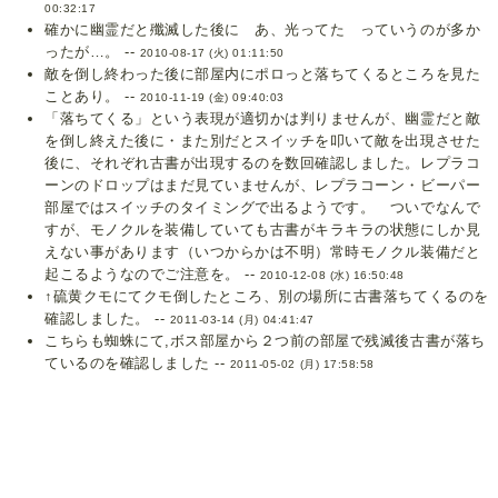
00:32:17
確かに幽霊だと殲滅した後に あ、光ってた っていうのが多か
ったが…。 --
2010-08-17 (火) 01:11:50
敵を倒し終わった後に部屋内にポロっと落ちてくるところを見た
ことあり。 --
2010-11-19 (金) 09:40:03
「落ちてくる」という表現が適切かは判りませんが、幽霊だと敵
を倒し終えた後に・また別だとスイッチを叩いて敵を出現させた
後に、それぞれ古書が出現するのを数回確認しました。レプラコ
ーンのドロップはまだ見ていませんが、レプラコーン・ビーパー
部屋ではスイッチのタイミングで出るようです。 ついでなんで
すが、モノクルを装備していても古書がキラキラの状態にしか見
えない事があります（いつからかは不明）常時モノクル装備だと
起こるようなのでご注意を。 --
2010-12-08 (水) 16:50:48
↑硫黄クモにてクモ倒したところ、別の場所に古書落ちてくるのを
確認しました。 --
2011-03-14 (月) 04:41:47
こちらも蜘蛛にて,ボス部屋から２つ前の部屋で残滅後古書が落ち
ているのを確認しました --
2011-05-02 (月) 17:58:58