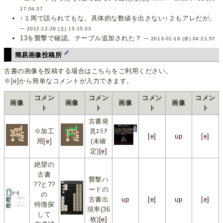
17:04:37
↑１周で語られてもな。具体的な数値を出さない↑２もアレだが。
--
2012-12-29 (土) 15:15:33
13を襲撃で確認。テーブル追加された？ --
2013-01-16 (水) 04:21:57
簡易画像投稿所
古書の画像を投稿する場合はこちらをご利用ください。
※[e]から簡単なコメントが入力できます。
コメン
コメン
コメン
コメン
画像
画像
画像
画像
ト
ト
ト
ト
古書発
※加工
見ｴﾘｱ
[e]
up
[e]
用
[e]
(未確
定)
[e]
絶望の
古書
襲撃ハ
??と??
ードの
の
古書出
up
[e]
up
[e]
特徴探
現率(36
して
枚)
[e]