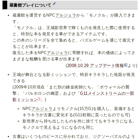
蔵書館プレイについて
蔵書館を運営するNPC
アルジェラ
から「モノクル」が購入できま
す。
「モノクル」は、王城影世界で輝くものを発見した際に使用する
と、特別な本を発見する事ができるアイテムです。
この本のシリーズを全て集めると、パズルゲームを通じて復元す
ることが出来ます。
復元した本をNPC
アルジェラ
に寄贈すれば、本の価値によってさ
まざまな報酬を受ける事が出来ます。
(
2009.10.29 アップデート情報
より)
王城が舞台となる影ミッションで、時折キラキラした地面が発見
できる
(2009年10月現在「また別の錬金術師たち」「ポウォールの襲
撃」「パルホロンの幽霊」および「
G11メインストリームの一部
*1
影ミッション
」)
NPC
アルジェラ
よりモノクル(15万G)を購入し、装備すると
キラキラが古書に変化する(G11初期に貰ったものでも可)
影世界から持ち出したものを外に捨ててもキラキラになる。
モノクルで見えるようになるのも同じ
古書はいくつものピースに分かれており、ジグソーパズルのよう