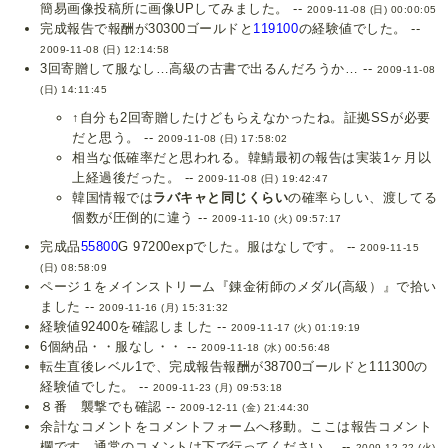
簡易画像投稿所に画像UPしてみました。 --
2009-11-08 (日) 00:00:05
完成報告で報酬が30300ゴールドと
119100
の経験値でした。 --
2009-11-08 (日) 12:14:58
3回寄贈して服なし…高級の古書で出るんだろうか… --
2009-11-08
(日) 14:11:45
↑自分も2回寄贈したけどもらえなかったね。証拠SSが必要
だと思う。 --
2009-11-08 (日) 17:58:02
相当な低確率だと思われる。韓鯖最初の報告は実装1ヶ月以
上経過後だった。 --
2009-11-08 (日) 19:42:47
韓国情報では
ラバキャと同じくらい
の確率らしい、渡してる
個数が圧倒的に違う --
2009-11-10 (火) 09:57:17
完成品
55800
G 97200expでした。服はなしです。 --
2009-11-15
(日) 08:58:09
ページ１をメインストリーム『錬金術師のメダル(高級）』で拾い
ました --
2009-11-16 (月) 15:31:32
経験値92400を確認しました --
2009-11-17 (火) 01:19:19
6個納品・・服なし・・ --
2009-11-18 (水) 00:56:48
転生直後レベル1で、完成報告報酬が38700ゴールドと111300の
経験値でした。 --
2009-11-23 (月) 09:53:18
８番 襲撃でも確認 --
2009-12-11 (金) 21:44:30
余計なコメントをコメントフォームへ移動。ここは報告コメント
欄です。通常のコメントは下で行ってください。 --
2009-12-22 (火)