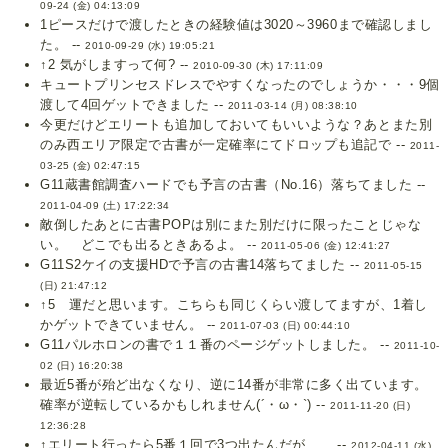
09-24 (金) 04:13:09
1ピースだけで渡したときの経験値は3020～3960まで確認しまし
た。 --
2010-09-29 (水) 19:05:21
↑2 気がしますって何? --
2010-09-30 (木) 17:11:09
キュートプリンセスドレスでやすくなったのでしょうか・・・9個
渡して4回ゲットできました --
2011-03-14 (月) 08:38:10
今更だけどエリートも追加しておいてもいいような？あとまた別
のみ西エリア限定で古書が一定確率にてドロップも追記で --
2011-
03-25 (金) 02:47:15
G11蔵書館調査ハードでも予言の古書（No.16）落ちてました --
2011-04-09 (土) 17:22:34
敵倒したあとに古書POPは別にまた別だけに限ったことじゃな
い。 どこでも出るときあるよ。 --
2011-05-06 (金) 12:41:27
G11S2ケイの支援HDで予言の古書14落ちてました --
2011-05-15
(日) 21:47:12
↑5 運だと思います。こちらも同じくらい渡してますが、1着し
かゲットできていません。 --
2011-07-03 (日) 00:44:10
G11パルホロンの書で１１番のページゲットしました。 --
2011-10-
02 (日) 16:20:38
最近5番が殆ど出なくなり、逆に14番が非常に多く出ています。
確率が逆転しているかもしれません(´・ω・`) --
2011-11-20 (日)
12:36:28
↑エリート行ったら5番１回で3つ出たんだが…… --
2012-04-11 (水)