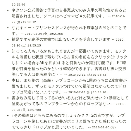
20:25:46
ネクソン公式回答で予言の古書完成でのみ入手の可能性があると
明言されました。ソースはハピ☆マビ４の記事です。 --
2010-01-
29 (金) 19:20:12
なおキュートプリンセスドレスが得られる確率は５％とのことで
す。 --
2010-01-29 (金) 19:21:56
補足ですが絶望の古書では出ないことを明言しています --
2010-
01-30 (土) 18:55:25
知ってる人もいるかもしれませんが一応書いておきます。モノク
ルを装備した状態で落ちている古書の名前を右クリック(クリック
しにくい場合はAltを押す)すると何番なのか識別可能です。PT時
誰が何番を拾ったのかという確認ができます。古書取り扱い交渉
等してる人は参考程度に・・ --
2010-02-11 (木) 07:26:43
本日、また別の（高級）レプラコーンから1周のうちに2度古書が
落ちました。ずっとモノクルつけていて最初はなかったのでドロ
ップは間違いないようです。 --
2010-07-11 (日) 16:33:20
書き込み消して回ってるのがいるんだけど気のせい？↑動画として
証拠あがってるのでレプラコーンからのドロップはない --
2010-
08-08 (日) 13:07:00
↑その動画はどちらにあるのでしょうか？？↑2の者ですが、レプ
ラコーンを倒したあとに古書がポロリと落ちてきた感じだったの
でてっきりドロップかと思っていました。 --
2010-08-10 (火)