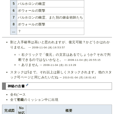
5
パルホロンの幽霊
6
ポウォールの襲撃
7
パルホロンの幽霊、また別の錬金術師たち
8
ポウォールの襲撃
…
？
割と入手確率は高いと思われますが、復元可能？かどうかはわか
りません。 --
2009-11-04 (水) 16:53:57
↑ 右クリックで「復元」の文言はあるでしょうか? それで判
断できるのではないかなと。 --
2009-11-04 (水) 20:55:15
↑ ありません --
2009-11-04 (水) 21:13:29
スタックは5まで。それ以上は新しくスタックされます。他のスタ
ック可ページと同じみたいだね --
2010-01-04 (月) 18:01:42
神秘の古書
全4ピース
全て
初級
のミッション中に出現
No
完成図
概要
対応