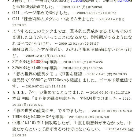
2冊渡して、一冊目が31680Gと
71100
経験値で、2冊目が
32760
G
と67680経験値でした。 --
2009-11-16 (月) 01:38:50
G11、ページ集めで3出ました。 --
2009-11-21 (土) 10:08:51
G11『錬金術師のメダル』中級で３出ました --
2009-11-22 (日)
12:59:55
ようするにこのランクまでは、基本的に完成させるよりもそのま
ま渡したほうがいいってことになるかな。副報酬がでるようにな
ればべつだろうけど。 --
2009-12-01 (火) 09:58:57
報酬は復元した方が倍近い。わざわざ集める価値はないだろうけ
ど。 --
2009-12-07 (月) 13:04:41
22140Gと
54000
exp確認 --
2010-01-02 (土) 08:54:24
32550Gと71460exp確認 --
2010-01-21 (木) 16:37:56
「影の世界の硫黄クモ 」で7番を確認 --
2010-01-28 (木) 20:29:39
復元品で19080Gと63720expを確認しました。ゴールド最低値で
す。 --
2010-07-21 (水) 13:48:28
Ｇ１１、7ページ集めで１と３でました --
2010-09-20 (月) 21:27:19
本日 初級「また別の錬金術師たち」でNO4見つけました --
2010-
10-24 (日) 13:03:21
「影の世界の硫黄クモ」で３でました。 --
2010-12-10 (金) 06:52:40
19980Gと54000EXPを確認 --
2011-05-06 (金) 00:37:48
中級ﾊﾟﾙﾎﾟﾛﾝを１回攻略したが、１度も瞑想録が出なかった。中
級だからといって必ず出るわけではないらしい。 --
2013-11-29 (金)
11:08:39