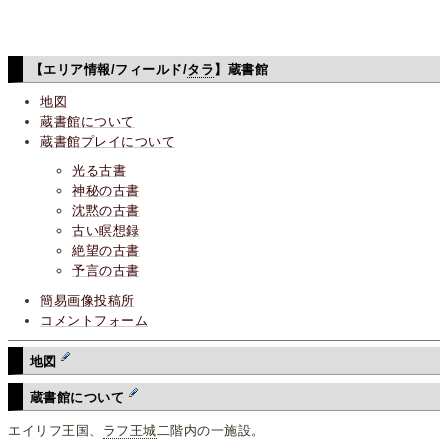
【エリア情報/フィールド/
タラ
】蔵書館
地図
蔵書館について
蔵書館プレイについて
光る古書
神秘の古書
沈黙の古書
古い瞑想録
絶望の古書
予言の古書
簡易画像投稿所
コメントフォーム
地図
蔵書館について
エイリフ王国、
ラフ王城
二階内の一施設。