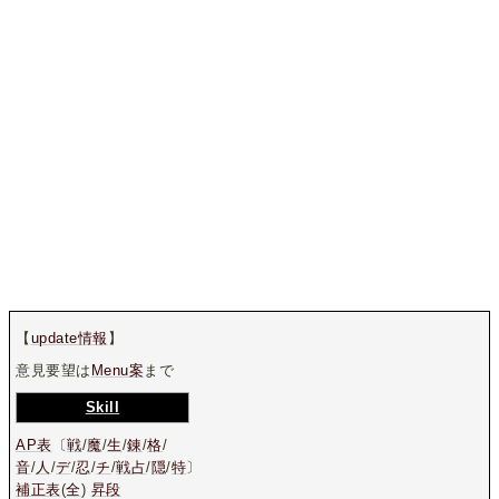
【
update情報
】
意見要望は
Menu案
まで
Skill
AP表
〔
戦
/
魔
/
生
/
錬
/
格
/
音
/
人
/
デ
/
忍
/
チ
/
戦占
/
隠
/
特
〕
補正表
(
全
)
昇段