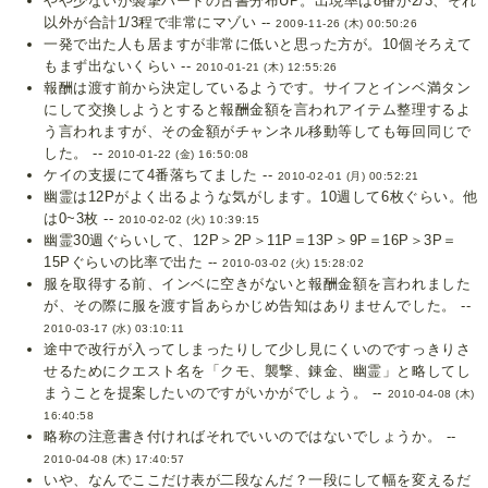
やや少ないが襲撃ハードの古書分布UP。出現率は8番が2/3、それ
以外が合計1/3程で非常にマゾい --
2009-11-26 (木) 00:50:26
一発で出た人も居ますが非常に低いと思った方が。10個そろえて
もまず出ないくらい --
2010-01-21 (木) 12:55:26
報酬は渡す前から決定しているようです。サイフとインベ満タン
にして交換しようとすると報酬金額を言われアイテム整理するよ
う言われますが、その金額がチャンネル移動等しても毎回同じで
した。 --
2010-01-22 (金) 16:50:08
ケイの支援にて4番落ちてました --
2010-02-01 (月) 00:52:21
幽霊は12Pがよく出るような気がします。10週して6枚ぐらい。他
は0~3枚 --
2010-02-02 (火) 10:39:15
幽霊30週ぐらいして、12P＞2P＞11P＝13P＞9P＝16P＞3P＝
15Pぐらいの比率で出た --
2010-03-02 (火) 15:28:02
服を取得する前、インベに空きがないと報酬金額を言われました
が、その際に服を渡す旨あらかじめ告知はありませんでした。 --
2010-03-17 (水) 03:10:11
途中で改行が入ってしまったりして少し見にくいのですっきりさ
せるためにクエスト名を「クモ、襲撃、錬金、幽霊」と略してし
まうことを提案したいのですがいかがでしょう。 --
2010-04-08 (木)
16:40:58
略称の注意書き付ければそれでいいのではないでしょうか。 --
2010-04-08 (木) 17:40:57
いや、なんでここだけ表が二段なんだ？一段にして幅を変えるだ