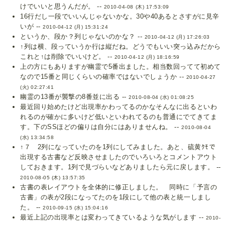
けでいいと思うんだが。 --
2010-04-08 (木) 17:53:09
16行だし一段でいいんじゃないかな。30や40あるとさすがに見辛
いが --
2010-04-12 (月) 15:31:24
というか、段か？列じゃないのかな？ --
2010-04-12 (月) 17:26:03
↑列は横、段っていうか行は縦だね。どうでもいい突っ込みだから
これと↑は削除でいいけど。 --
2010-04-12 (月) 18:16:59
上の方にもありますが幽霊で5番出ました。相当数回ってて初めて
なので15番と同じくらいの確率ではないでしょうか --
2010-04-27
(火) 02:27:41
幽霊の13番が襲撃の8番並に出る --
2010-08-04 (水) 01:08:25
最近回り始めたけど出現率かわってるのかなそんなに出るといわ
れるのが確かに多いけど低いといわれてるのも普通にでてきてま
す。下のSSほどの偏りは自分にはありませんね。 --
2010-08-04
(水) 13:34:58
↑７ 2列になっていたのを1列にしてみました。あと、硫黄ｸﾓで
出現する古書など反映させましたのでいろいろとコメントアウト
しておきます。1列で見づらいなどありましたら元に戻します。 --
2010-08-05 (木) 13:57:35
古書の表レイアウトを全体的に修正しました。 同時に「予言の
古書」の表が2段になってたのを1段にして他の表と統一しまし
た。 --
2010-09-15 (水) 15:04:16
最近上記の出現率とは変わってきているような気がします --
2010-