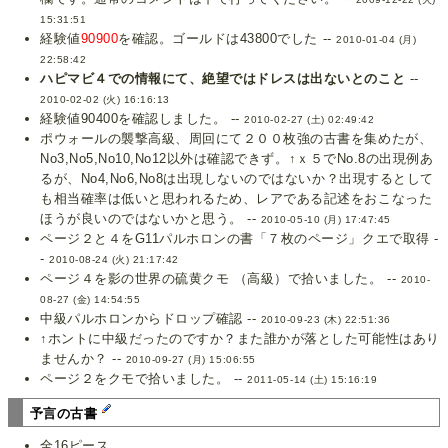
15:31:51
経験値
90900
を確認。ゴールドは43800でした --
2010-01-04 (月)
22:58:42
ハピマビ４での情報にて、絶望ではドレスは出ないとのこと
--
2010-02-02 (火) 16:16:13
経験値90400を確認しました。 --
2010-02-27 (土) 02:49:42
ポウォールの襲撃高級、周回にて２００枚強の古書を集めたが、
No3,No5,No10,No12以外は確認できず。↑ｘ５でNo.8の出現例あ
るが、No4,No6,No8は出現しないのではないか？出現するとして
も相当確率は低いと思われるため、レアである記述をおこなった
ほうが良いのではないかと思う。 --
2010-05-10 (月) 17:47:45
ページ２と４をG11パルホロンの書「７枚のページ」クエで取得 -
-
2010-08-24 (火) 21:17:42
ページ４を影の世界の硫黄クモ （高級）で拾いました。 --
2010-
08-27 (金) 14:54:55
中級パルホロンからドロップ確認 --
2010-09-23 (木) 22:51:36
↑ホントに中級だったのですか？また誰かが落とした可能性はあり
ませんか？ --
2010-09-27 (月) 15:06:55
ページ２をクモで拾いました。 --
2011-05-14 (土) 15:16:19
予言の古書
全16ピース