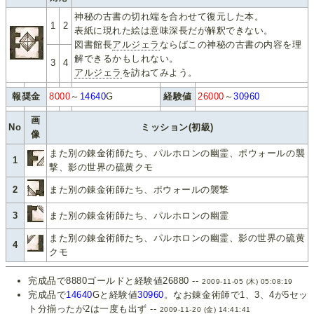
神秘の古書の切れ端を合わせて復元した本。
1
2
表紙に現れた絵は意味深長だが解釈できない。
図書館長
アルジェラ
ならばこの神秘の古書の内容を理
解できるかもしれない。
3
4
アルジェラ
を訪ねてみよう。
報奨金
8000
～
14640
G
経験値
26000
～
30960
画
No
ミッション(初級)
像
また別の錬金術師たち、パルホロンの幽霊、ポウォールの襲
1
撃、影の世界の硫黄クモ
2
また別の錬金術師たち、ポウォールの襲撃
3
また別の錬金術師たち、パルホロンの幽霊
また別の錬金術師たち、パルホロンの幽霊、影の世界の硫黄
4
クモ
完成品で8880ゴールドと経験値26880 --
2009-11-05 (木) 05:08:19
完成品で
14640
Gと経験値
30960
。なお錬金術師で1、3、4が5セッ
ト分揃ったが2は一度も出ず --
2009-11-20 (金) 14:41:41