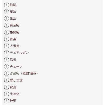
戦闘
魔法
生活
錬金術
格闘術
音楽
人形術
デュアルガン
忍術
チェーン
占星術（
戦闘
/
運命
）
隠し才能
変身
半神化
神聖