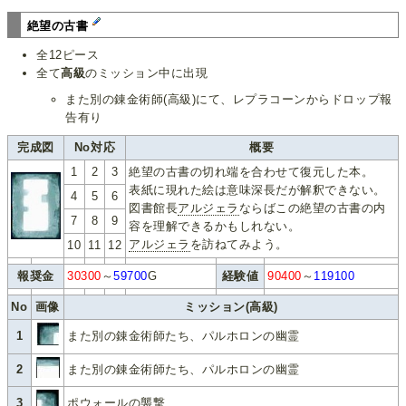
絶望の古書
全12ピース
全て
高級
のミッション中に出現
また別の錬金術師(高級)にて、レプラコーンからドロップ報
告有り
完成図
No対応
概要
1
2
3
絶望の古書の切れ端を合わせて復元した本。
表紙に現れた絵は意味深長だが解釈できない。
4
5
6
図書館長
アルジェラ
ならばこの絶望の古書の内
7
8
9
容を理解できるかもしれない。
アルジェラ
を訪ねてみよう。
10
11
12
報奨金
30300
～
59700
G
経験値
90400
～
119100
No
画像
ミッション(高級)
1
また別の錬金術師たち、パルホロンの幽霊
2
また別の錬金術師たち、パルホロンの幽霊
3
ポウォールの襲撃