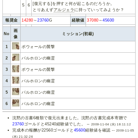
[復元する]を押すと何が起こるのだろうか。
5
6
とりあえず
アルジェラ
に持っていってみようか？
報奨金
14280
～
23760
G
経験値
37080
～
45600
画
No
ミッション(初級)
像
1
ポウォールの襲撃
2
パルホロンの幽霊
3
ポウォールの襲撃
4
パルホロンの幽霊
5
パルホロンの幽霊
6
パルホロンの幽霊
沈黙の古書6種類で復元出来ました。沈黙の古書完成本寄贈で
23760
ゴールドと45240経験値でした。 --
2009-11-04 (水) 18:11:12
完成本の報酬が22560ゴールドと
45600
経験値を確認 --
2009-11-05
(木) 21:32:26