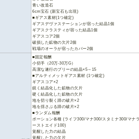
青い改造石
6cm宝石 (新宝石も出現)
■ギアス素材(1つ確定)
ギアスデヴァステーションが宿った結晶1個
ギアスクラスティが宿った結晶1個
ギアスコア2個
破損した鉱物の欠片2個
戦場のオーラが宿ったカバー2個
■固定報酬
小切手（20万-30万G）
高潔な遂行のブリーの結晶×5～15
■アルティメットギアス素材 (1つ確定)
ギアスコア×2
鋭く結晶化した鉱物の欠片
硬く結晶化した鉱物の欠片
地を切り裂く蹄の破片×2
地を揺さぶる蹄の破片×2
■ランダム報酬
ポーション各種 (ライフ300/マナ300/スタミナ300/マナ
ーストエイド100)
覚醒した力の結晶
覚醒した力の欠片