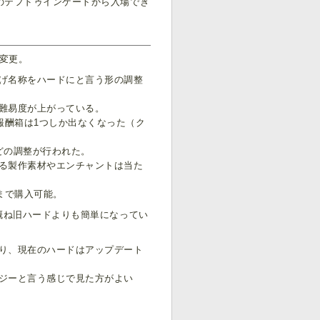
のテフドゥインゲートから入場でき
に変更。
げ名称をハードにと言う形の調整
難易度が上がっている。
報酬箱は1つしか出なくなった（ク
どの調整が行われた。
る製作素材やエンチャントは当た
まで購入可能。
。概ね旧ハードよりも簡単になってい
り、現在のハードはアップデート
ジーと言う感じで見た方がよい