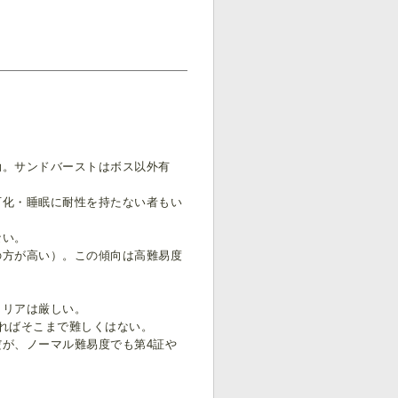
効。サンドバーストはボス以外有
石化・睡眠に耐性を持たない者もい
ない。
の方が高い）。この傾向は高難易度
クリアは厳しい。
ればそこまで難しくはない。
が、ノーマル難易度でも第4証や