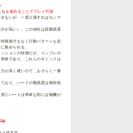
つ
たち
を進めることでプレイ可能
できないが、一度入場すればセンマ
。
の方が高い）。この傾向は高難易度
は特殊能力もなく行動パターンも近
楽に集められる。
ミッションの特徴だが、インフレの
も簡単であり、これらのギミックは
撃力が高く硬いので、おそらく一番
っており、ハードの難易度は相対的
。逆にハードは簡単な割には報酬が
可能
は入場不可。