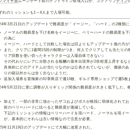
ンマイ平原
ムーンゲート前のテフドゥイン祭壇入口か、スクアッブ
ティン
。
ずれのミッションも1～4人まで入場可能。
024年3月21日のアップデートで難易度が「イージー」「ハード」の2種類
ノーマルの難易度を下げ名称をイージーに、ベリーハードの難易度を下
の為に
イージー、ハードとして比較した場合は旧よりもアップデート後の方が
また、クリアに1週間15回の制限がつき、何人でクリアしても当たりの
リア回数を使い切ったキャラクターは入場自体できない）
その代わりにレアに分類される報酬の基本出現率が2倍程度上昇するな
具体的にどのアイテムが当たりなのかは公表されていないが、価値のあ
りの箱以外からは全く出ないようだ。
追加入場券を冒険家の印章商店で週10枚、ギルド専用ショップで週5枚
024年5月22日に更に調整が入りギミック関係の難易度が大きく低下した
。
加えて、一部の非常に強かったザコおよびボスが格段に弱体化されてお
前のベリーハードに比べると難易度が激減している。
下記のミッションの情報はベリーハードを現ハード、ノーマルを現イー
が、基本的にそれらは古い情報なので注意が必要。
025年11月19日のアップデートにて大幅に改変された。