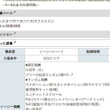
--1～4人まで入場可能。
連ページ
ンスター/データベース/テフドゥイン
キル/特殊/特性
ッション
った虚像
難易度
イージー/ハード
制限時間
入場条件
G22クリア
■固定報酬
小切手（G）
ブリーの結晶ランダム1種×3～7
■ランダム報酬
マナポーション50/スタミナポーション50/マナライフ50
修理無料キット(各種)
エンチャントスクロール
Pre:(カラー/痩せた/シャドウハンター/アークリッチ)
Suf:(盗賊/小手先/フクロウ/金城鉄壁/砂時計/暗黒)
イージー報酬
赤い改造石