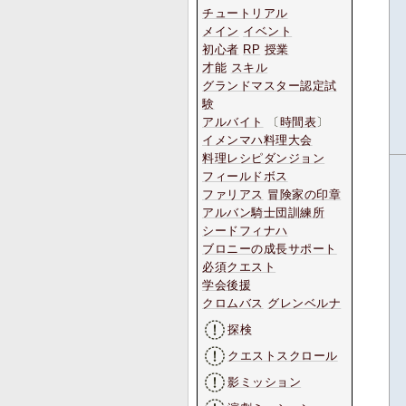
チュートリアル
メイン
イベント
初心者
RP
授業
才能
スキル
グランドマスター認定試
験
アルバイト
〔
時間表
〕
イメンマハ料理大会
料理レシピダンジョン
フィールドボス
ファリアス
冒険家の印章
アルバン騎士団訓練所
シードフィナハ
ブロニーの成長サポート
必須クエスト
学会後援
クロムバス
グレンベルナ
探検
クエストスクロール
影ミッション