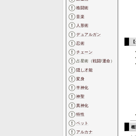
格闘術
音楽
人形術
デュアルガン
【
忍術
チェーン
占星術（
戦闘
/
運命
）
隠し才能
変身
半神化
神聖
異神化
特性
ペット
概
アルカナ