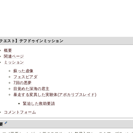
クエスト】テフドゥインミッション
概要
関連ページ
ミッション
蘇った虚像
フェスピアダ
7回の悪夢
目覚めた深海の君主
暴走する変異した実験体(アポカリプスレイド)
緊迫した救助要請
コメントフォーム
要