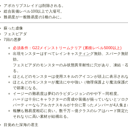
アポカリプスレイドは削除される。
総合装備レベル100以上で入場可。
難易度が一般難易度の1種のみに。
蘇った虚像
フェスピアダ
7回の悪夢
必須条件：G22メインストリームクリア (累積レベル5000以上)
出現モンスターはすべてレインキャス
ティン
グ無効、スパーク無
効。
フェスピアダのモンスターのみ状態異常耐性に穴があり、凍結・
る。
ほとんどのモンスターは使用スキルのアイコンが頭上に表示され
ほとんどのモンスターが魔法にやや強い（物理保護より魔法保護
で顕著になる。
イージーの難易度は夢幻のラビダンジョンのやや下～同程度。
ハードは十分にキャラクターの育成や装備が揃っていないとソロ
パーティーならアルカナスキルが十分に育ったメンバーが4人集ま
報酬も難易度相応に良い。数千万～億クラスのレアはハード限定だ
それなりに高い素材が結構出る。
目覚めた深海の君主