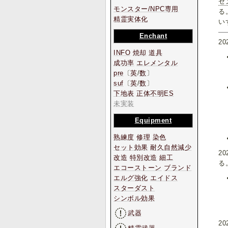
セ
モンスター/NPC専用
る
精霊実体化
い
Enchant
2
INFO
焼却
道具
成功率
エレメンタル
pre
〔
英
/
数
〕
suf
〔
英
/
数
〕
下地表
正体不明ES
未実装
Equipment
熟練度
修理
染色
セット効果
耐久自然減少
2
改造
特別改造
細工
る
エコーストーン
ブランド
エルグ強化
エイドス
スターダスト
シンボル効果
武器
2