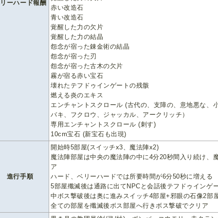
ベリーハード報酬
赤い改造石
青い改造石
覚醒した力の欠片
覚醒した力の結晶
怨念が宿った錬金術の結晶
怨念が宿った刃
怨念が宿った古木の欠片
霧が宿る赤い宝石
壊れたテフドゥインゲートの残骸
燃える炎のエキス
エンチャントスクロール (古代の、支障の、意地悪な、
バキ、フクロウ、ジャッカル、アークリッチ）
専用エンチャントスクロール (刺す)
10cm宝石 (新宝石も出現)
開始時5部屋(スイッチx3、魔法陣x2)
魔法陣部屋は中央の魔法陣の中に4分20秒間入り続け、
ア
進行手順
ハード、ベリーハードでは所要時間が6分50秒に増える
5部屋殲滅後は通路に出てNPCと会話後テフドゥインゲ
中ボス撃破後は奥に進みスイッチ4部屋+邪眼の石像2部
全ての部屋を殲滅後ボス部屋へ行きボス撃破でクリア