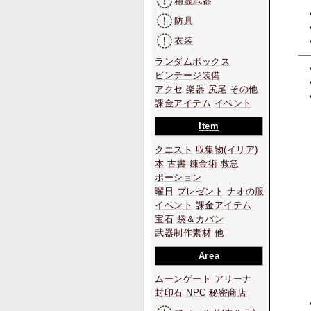
精霊武器
防具
衣装
ランダムボックス
ビンテージ装備
アクセ
楽器
尻尾
その他
課金アイテム
イベント
Item
クエスト
収集物
(イリア)
本
古書
錬金術
救急
ポーション
曜日
プレゼント
ナオの服
イベント
課金アイテム
宝石
袋＆カバン
武器制作素材
他
Area
ムーンゲート
アリーナ
封印石
NPC
秘密商店