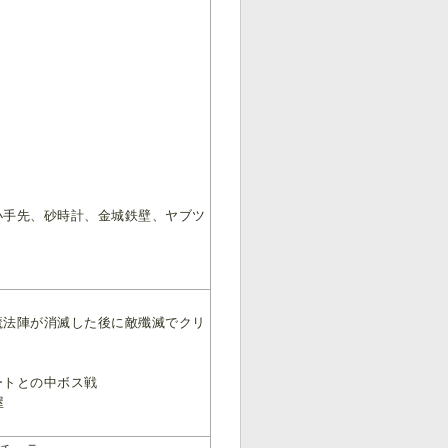
小手先、砂時計、金城鉄壁、ヤブツ
魔法陣が消滅した後に敵殲滅でクリ
ートとの中ボス戦
屋