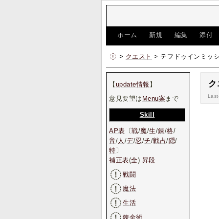
[
ホーム
|
新規
|
編集
|
添付
>
クエスト
> テフドゥインミッ
ク
【
update情報
】
Last
意見要望は
Menu案
まで
Skill
AP表
〔
戦
/
魔
/
生
/
錬
/
格
/
音
/
人
/
デ
/
忍
/
チ
/
戦占
/
隠
/
特
〕
補正表
(
全
)
昇段
戦闘
魔法
生活
錬金術