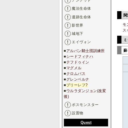
アンデッド
魔法生命体
関
遺跡生命体
モ
影世界
ス
城地下
ミ
エイヴォン
蘇
■
アルバン騎士団訓練所
■
シードフィナハ
■
テフドゥイン
■
マグメル
■
クロムバス
■
グレンベルナ
■
ブリーレフ
?
■
ウルラダンジョン(改変
後)
ボスモンスター
設置物
Quest