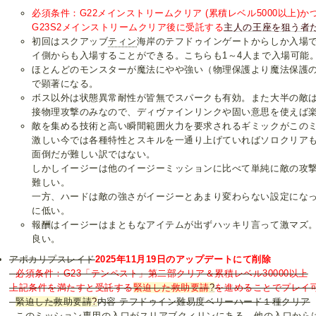
必須条件：G22メインストリームクリア (累積レベル5000以上)か
G23S2メインストリームクリア後に受託する
主人の王座を狙う者
初回はスクアッブ
ティン
海岸のテフドゥインゲートからしか入場
イ側からも入場することができる。こちらも1～4人まで入場可能
ほとんどのモンスターが魔法にやや強い（物理保護より魔法保護
で顕著になる。
ボス以外は状態異常耐性が皆無でスパークも有効。また大半の敵
接物理攻撃のみなので、ディヴァインリンクや固い意思を使えば
敵を集める技術と高い瞬間範囲火力を要求されるギミックがこの
激しい今では各種特性とスキルを一通り上げていればソロクリア
面倒だが難しい訳ではない。
しかしイージーは他のイージーミッションに比べて単純に敵の攻
難しい。
一方、ハードは敵の強さがイージーとあまり変わらない設定にな
に低い。
報酬はイージーはまともなアイテムが出ずハッキリ言って激マズ
良い。
アポカリプスレイド
2025年11月19日のアップデートにて削除
--
必須条件：G23「テンペスト」第二部クリア＆累積レベル30000以上
上記条件を満たすと受託する
緊迫した救助要請
?
を進めることでプレイ
--
緊迫した救助要請
?
内容 テフドゥイン難易度ベリーハード１種クリア
--このミッション専用の入口がスリアブクィリンにある。他の入口から