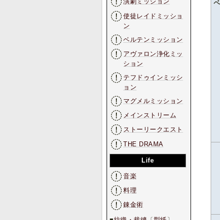
演劇ミッション
使徒レイドミッショ
ン
ベルテンミッション
アヴァロン浄化ミッ
ション
テフドゥインミッシ
ョン
マグメルミッション
メインストリーム
ストーリークエスト
THE DRAMA
Life
音楽
料理
錬金術
■
紡織・裁縫
〔
型紙
〕