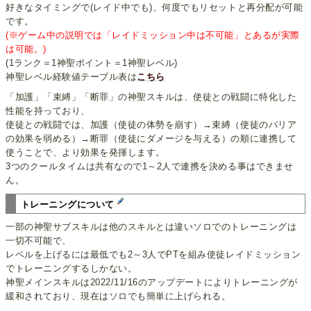
好きなタイミングで(レイド中でも)、何度でもリセットと再分配が可能
です。
(※ゲーム中の説明では「レイドミッション中は不可能」とあるが実際
は可能。)
(1ランク＝1神聖ポイント＝1神聖レベル)
神聖レベル経験値テーブル表は
こちら
「加護」「束縛」「断罪」の神聖スキルは、使徒との戦闘に特化した
性能を持っており、
使徒との戦闘では、加護（使徒の体勢を崩す）→束縛（使徒のバリア
の効果を弱める）→断罪（使徒にダメージを与える）の順に連携して
使うことで、より効果を発揮します。
3つのクールタイムは共有なので1～2人で連携を決める事はできませ
ん。
トレーニングについて
一部の神聖サブスキルは他のスキルとは違いソロでのトレーニングは
一切不可能で、
レベルを上げるには最低でも2～3人でPTを組み使徒レイドミッション
でトレーニングするしかない。
神聖メインスキルは2022/11/16のアップデートによりトレーニングが
緩和されており、現在はソロでも簡単に上げられる。