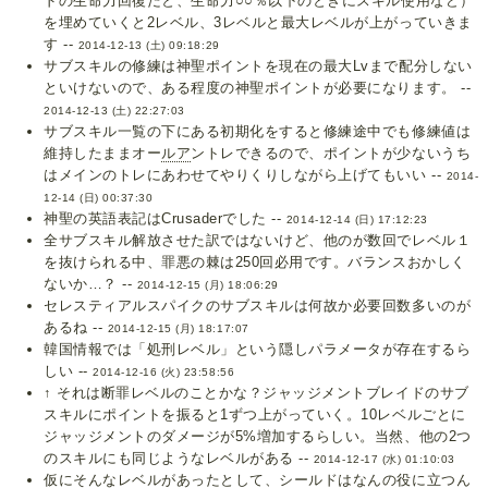
ドの生命力回復だと、生命力○○％以下のときにスキル使用など）
を埋めていくと2レベル、3レベルと最大レベルが上がっていきま
す --
2014-12-13 (土) 09:18:29
サブスキルの修練は神聖ポイントを現在の最大Lvまで配分しない
といけないので、ある程度の神聖ポイントが必要になります。 --
2014-12-13 (土) 22:27:03
サブスキル一覧の下にある初期化をすると修練途中でも修練値は
維持したままオー
ルア
ントレできるので、ポイントが少ないうち
はメインのトレにあわせてやりくりしながら上げてもいい --
2014-
12-14 (日) 00:37:30
神聖の英語表記はCrusaderでした --
2014-12-14 (日) 17:12:23
全サブスキル解放させた訳ではないけど、他のが数回でレベル１
を抜けられる中、罪悪の棘は250回必用です。バランスおかしく
ないか…？ --
2014-12-15 (月) 18:06:29
セレスティアルスパイクのサブスキルは何故か必要回数多いのが
あるね --
2014-12-15 (月) 18:17:07
韓国情報では「処刑レベル」という隠しパラメータが存在するら
しい --
2014-12-16 (火) 23:58:56
↑ それは断罪レベルのことかな？ジャッジメントブレイドのサブ
スキルにポイントを振ると1ずつ上がっていく。10レベルごとに
ジャッジメントのダメージが5%増加するらしい。当然、他の2つ
のスキルにも同じようなレベルがある --
2014-12-17 (水) 01:10:03
仮にそんなレベルがあったとして、シールドはなんの役に立つん