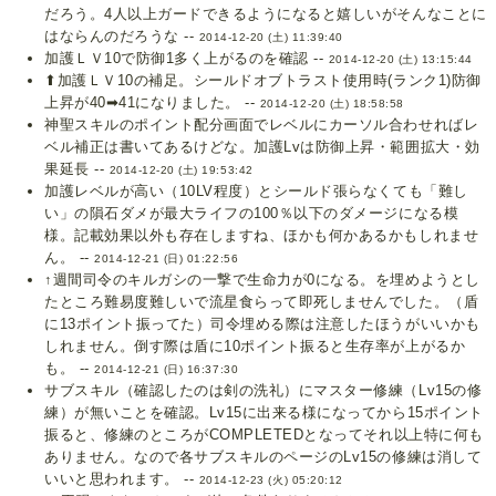
だろう。4人以上ガードできるようになると嬉しいがそんなことに
はならんのだろうな --
2014-12-20 (土) 11:39:40
加護ＬＶ10で防御1多く上がるのを確認 --
2014-12-20 (土) 13:15:44
⬆︎加護ＬＶ10の補足。シールドオブトラスト使用時(ランク1)防御
上昇が40➡︎41になりました。 --
2014-12-20 (土) 18:58:58
神聖スキルのポイント配分画面でレベルにカーソル合わせればレ
ベル補正は書いてあるけどな。加護Lvは防御上昇・範囲拡大・効
果延長 --
2014-12-20 (土) 19:53:42
加護レベルが高い（10LV程度）とシールド張らなくても「難し
い」の隕石ダメが最大ライフの100％以下のダメージになる模
様。記載効果以外も存在しますね、ほかも何かあるかもしれませ
ん。 --
2014-12-21 (日) 01:22:56
↑週間司令のキルガシの一撃で生命力が0になる。を埋めようとし
たところ難易度難しいで流星食らって即死しませんでした。（盾
に13ポイント振ってた）司令埋める際は注意したほうがいいかも
しれません。倒す際は盾に10ポイント振ると生存率が上がるか
も。 --
2014-12-21 (日) 16:37:30
サブスキル（確認したのは剣の洗礼）にマスター修練（Lv15の修
練）が無いことを確認。Lv15に出来る様になってから15ポイント
振ると、修練のところがCOMPLETEDとなってそれ以上特に何も
ありません。なので各サブスキルのページのLv15の修練は消して
いいと思われます。 --
2014-12-23 (火) 05:20:12