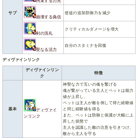
拘束する刃先
サブ
使徒の追加防御力を減少
崩壊する偽信
クリティカルダメージを増大
剣の洗礼
自分のスタミナを回復
聖なる活力
ディヴァインリンク
ディヴァインリン
特徴
ク
神聖な力で互いの魂を繋げる
魂が繋がっている主人とペットは能力
値が上昇し、
ペットは主人が敵を倒して得た経験値
基本
と同じ経験値を得る
ディヴァイ
また、ペットは防御と保護が大幅に上
ンリンク
昇した状態で
主人を認識した敵の注意を引きつけ、
敵から主人を守る