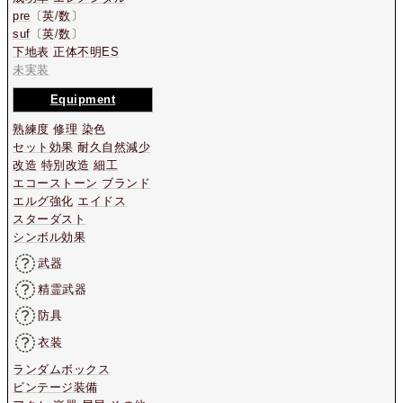
pre
〔
英
/
数
〕
suf
〔
英
/
数
〕
下地表
正体不明ES
未実装
Equipment
熟練度
修理
染色
セット効果
耐久自然減少
改造
特別改造
細工
エコーストーン
ブランド
エルグ強化
エイドス
スターダスト
シンボル効果
武器
精霊武器
防具
衣装
ランダムボックス
ビンテージ装備