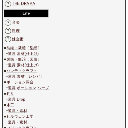
THE DRAMA
Life
音楽
料理
錬金術
■
紡織・裁縫
〔
型紙
〕
┗
道具
素材
(
仕上げ
)
■
製錬・鍛冶
〔
図面
〕
┗
道具
素材
(
仕上げ
)
■
ハンディクラフト
┗
道具
素材
〔
レシピ
〕
■
ポーション調合
┗
道具
ポーション
ハーブ
■
釣り
┗
道具
Drop
■
木工
┗
道具・素材
■
ヒルウェン工学
┗
道具・素材
■
マジッククラフト