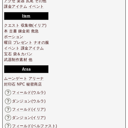
アクセ
楽器
尻尾
その他
課金アイテム
イベント
Item
クエスト
収集物
(イリア)
本
古書
錬金術
救急
ポーション
曜日
プレゼント
ナオの服
イベント
課金アイテム
宝石
袋＆カバン
武器制作素材
他
Area
ムーンゲート
アリーナ
封印石
NPC
秘密商店
フィールド(ウルラ)
ダンジョン(ウルラ)
フィールド(イリア)
ダンジョン(イリア)
フィールド(ベルファスト)