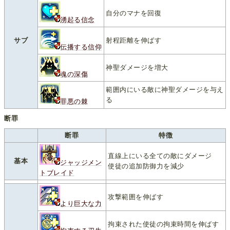
自分のマナを回復
湧起る信念
サブ
射程距離を伸ばす
伝播する信仰
神聖ダメージを増大
魂の深傷
範囲内にいる敵に神聖ダメージを与え
る
罪悪の棘
断罪
断罪
特徴
直線上にいる全ての敵にダメージ
基本
ジャッジメン
使徒の追加防御力を減少
トブレイド
攻撃範囲を伸ばす
より巨大な力
拘束された使徒の拘束時間を伸ばす