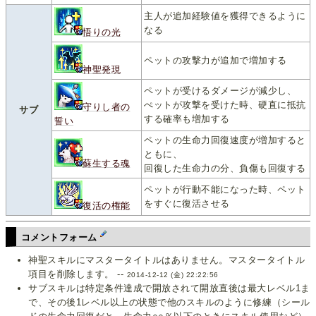
主人が追加経験値を獲得できるように
なる
悟りの光
ペットの攻撃力が追加で増加する
神聖発現
ペットが受けるダメージが減少し、
ぺットが攻撃を受けた時、硬直に抵抗
守りし者の
サブ
する確率も増加する
誓い
ペットの生命力回復速度が増加すると
ともに、
蘇生する魂
回復した生命力の分、負傷も回復する
ペットが行動不能になった時、ペット
をすぐに復活させる
復活の権能
コメントフォーム
神聖スキルにマスタータイトルはありません。マスタータイトル
項目を削除します。 --
2014-12-12 (金) 22:22:56
サブスキルは特定条件達成で開放されて開放直後は最大レベル1ま
で、その後1レベル以上の状態で他のスキルのように修練（シール