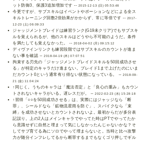
ット防御3、保護3追加増加です --
2015-12-13 (日) 05:53:46
今更ですが、サブスキルはイベントやポーションなどによる全ス
キルトレーニング回数2倍効果がかからず、常に等倍です --
2017-
12-23 (土) 06:09:33
ジャッジメントブレイドは練習ランク(G19未クリア)でもサブスキ
ルを覚えられるが、他のスキルはどうやら不可能のようだ。条件
を満たしても覚えなかった。 --
2018-04-02 (月) 09:15:12
ディヴァインリンクも練習段階ではサブスキルのカウントが進ま
ない事を確認 --
2018-04-19 (木) 07:07:51
拘束する刃先の「ジャッジメントブレイドスキルを50回成功させ
る」が特定のキャラだけ進まない。ブレイド1まで上げたのにいま
だカウント0という通常有り得ない状態になっている。 --
2018-09-
21 (金) 11:04:24
↑同じく。うちのキャラは「魔法否定」と「良心の重み」もカウン
トされないキャラがいる。遅レスだが。 --
2022-02-23 (水) 15:28:18
↑習得「○○を50回成功させる」は、実際にはジャッジなら「断
罪」、シールドなら「鉱物流星雨を防ぐ」、スパイクなら「束
縛」を成功させないとカウントされないよ。最初からだが多分表
記誤り。上の2人はメインキャラでやってた時はPTでやってたか
ら意識せずに自然と埋まって気にしなかったんじゃないかな？そ
してサブ育てる為にソロでやって埋まらないと。当時と比べ攻撃
力が随分インフレしてるから断罪するまでもなくゴリ押しでギル