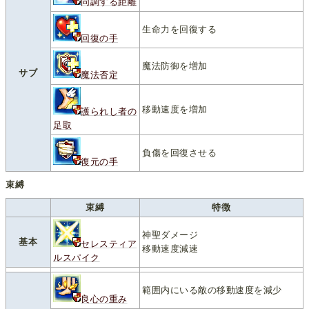
同調する距離
生命力を回復する
回復の手
魔法防御を増加
サブ
魔法否定
移動速度を増加
護られし者の
足取
負傷を回復させる
復元の手
束縛
束縛
特徴
神聖ダメージ
基本
セレスティア
移動速度減速
ルスパイク
範囲内にいる敵の移動速度を減少
良心の重み