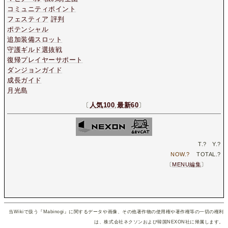
コミュニティポイント
フェスティア
評判
ポテンシャル
追加装備スロット
守護ギルド選抜戦
復帰プレイヤーサポート
ダンジョンガイド
成長ガイド
月光島
〔
人気100
,
最新60
〕
T.
?
Y.
?
NOW.
?
TOTAL.
?
〔
MENU編集
〕
当Wikiで扱う『Mabinogi』に関するデータや画像、その他著作物の使用権や著作権等の一切の権利
は、株式会社ネクソンおよび韓国NEXON社に帰属します。