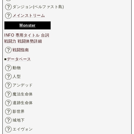
ダンジョン(ベルファスト島)
メインストリーム
Monster
INFO
専用タイトル
台詞
戦闘力
戦闘体勢詳細
戦闘指南
■
データベース
動物
人型
アンデッド
魔法生命体
遺跡生命体
影世界
城地下
エイヴォン