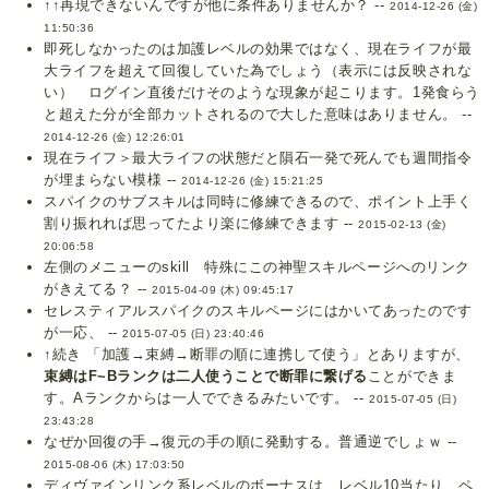
↑↑再現できないんですが他に条件ありませんか？ --
2014-12-26 (金)
11:50:36
即死しなかったのは加護レベルの効果ではなく、現在ライフが最
大ライフを超えて回復していた為でしょう（表示には反映されな
い） ログイン直後だけそのような現象が起こります。1発食らう
と超えた分が全部カットされるので大した意味はありません。 --
2014-12-26 (金) 12:26:01
現在ライフ＞最大ライフの状態だと隕石一発で死んでも週間指令
が埋まらない模様 --
2014-12-26 (金) 15:21:25
スパイクのサブスキルは同時に修練できるので、ポイント上手く
割り振れれば思ってたより楽に修練できます --
2015-02-13 (金)
20:06:58
左側のメニューのskill 特殊にこの神聖スキルページへのリンク
がきえてる？ --
2015-04-09 (木) 09:45:17
セレスティアルスパイクのスキルページにはかいてあったのです
が一応、 --
2015-07-05 (日) 23:40:46
↑続き 「加護→束縛→断罪の順に連携して使う」とありますが、
束縛はF~Bランクは二人使うことで断罪に繋げる
ことができま
す。Aランクからは一人でできるみたいです。 --
2015-07-05 (日)
23:43:28
なぜか回復の手→復元の手の順に発動する。普通逆でしょｗ --
2015-08-06 (木) 17:03:50
ディヴァインリンク系レベルのボーナスは、レベル10当たり、ペ