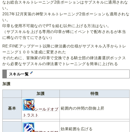
なお総合スキルトレーニング2倍ポーションはサブスキルに適用されな
い。
2017年12月実装の神聖スキルトレーニング2倍ポーションも適用されな
い。
印章も使用不可能なのでPTを組む以外に上げる方法はない。
（サブスキルを上げる専用の印章が稀にイベントで配布されるが本当
に稀なので当てにできない）
RE:FINEアップデート以降に律法書の仕様がサブスキル入手からトレ
ーニング１００％達成に変更された
そのために、冒険家の印章で交換できる騎士団の律法書選択ボックス
から必要なサブスキルの律法書でトレーニングを簡単に上げれる
スキル一覧
加護
加護
特徴
基本
範囲内の仲間の防御上昇
シールドオブ
トラスト
効果範囲を広げる