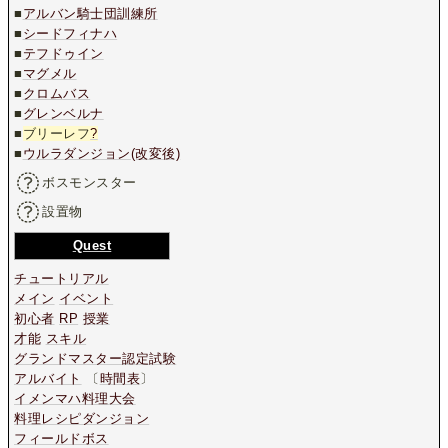
■
アルバン騎士団訓練所
■
シードフィナハ
■
テフドゥイン
■
マグメル
■
クロムバス
■
グレンベルナ
■
ブリーレフ
?
■
ウルラダンジョン(改変後)
ボスモンスター
設置物
Quest
チュートリアル
メイン
イベント
初心者
RP
授業
才能
スキル
グランドマスター認定試験
アルバイト
〔
時間表
〕
イメンマハ料理大会
料理レシピダンジョン
フィールドボス