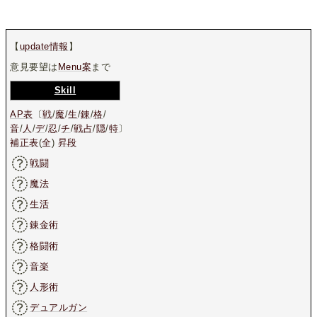
【
update情報
】
意見要望は
Menu案
まで
Skill
AP表
〔
戦
/
魔
/
生
/
錬
/
格
/
音
/
人
/
デ
/
忍
/
チ
/
戦占
/
隠
/
特
〕
補正表
(
全
)
昇段
戦闘
魔法
生活
錬金術
格闘術
音楽
人形術
デュアルガン