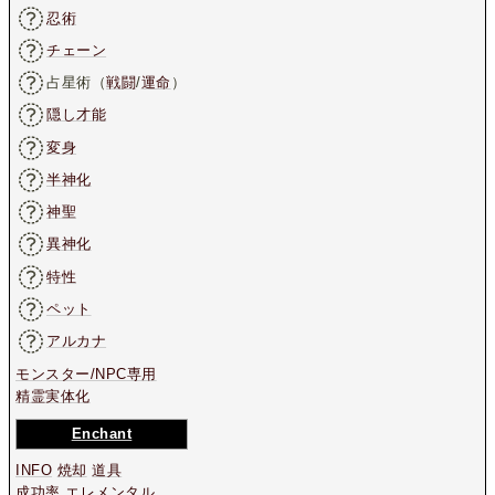
忍術
チェーン
占星術（
戦闘
/
運命
）
隠し才能
変身
半神化
神聖
異神化
特性
ペット
アルカナ
モンスター/NPC専用
精霊実体化
Enchant
INFO
焼却
道具
成功率
エレメンタル