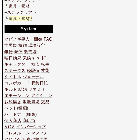
┗
道具・素材
■
ステラクラフト
┗
道具・素材
?
System
マビノギ導入・開始
FAQ
世界観
操作
環境設定
銀行
郵便
競売場
曜日効果
天候
ｷｰﾜｰﾄﾞ
キャラクター
種族
転生
ステータス
経験値
才能
タイトル
ジャーナル
コンボカード
収集日記
ギルド
結婚
ファミリー
エモーション
アクション
お絵描き
浪漫農場
交易
ペット
(
種類
)
パートナー
(
種類
)
個人商店
商店街
MOM
メンバーシップ
ドレスルーム
マフィア
マビノベル
私の騎士団