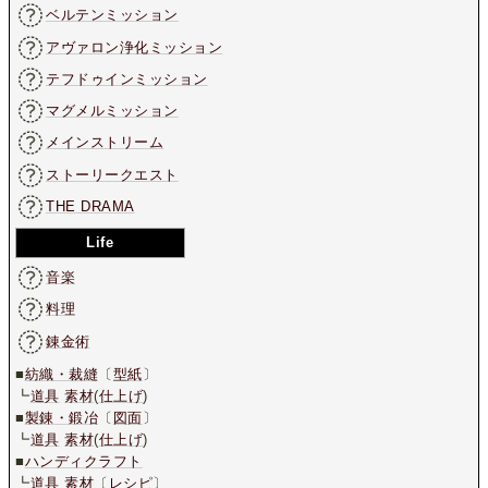
ベルテンミッション
アヴァロン浄化ミッション
テフドゥインミッション
マグメルミッション
メインストリーム
ストーリークエスト
THE DRAMA
Life
音楽
料理
錬金術
■
紡織・裁縫
〔
型紙
〕
┗
道具
素材
(
仕上げ
)
■
製錬・鍛冶
〔
図面
〕
┗
道具
素材
(
仕上げ
)
■
ハンディクラフト
┗
道具
素材
〔
レシピ
〕