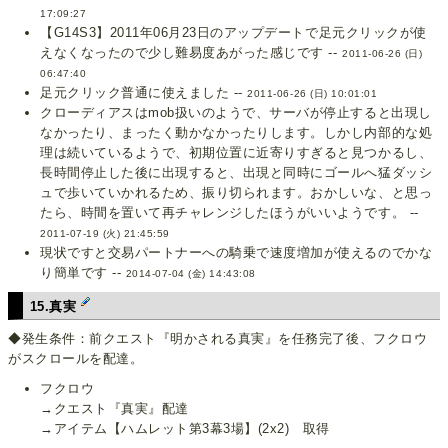
17:09:27
【G14S3】2011年06月23日のアップデートで足元クリックが使
えなくなったので少し難易度あがった感じです --
2011-06-26 (日)
06:47:40
足元クリック普通に使えました --
2011-06-26 (日) 10:01:01
クローディアスはmob扱いのようで、サーバが停止すると出現し
なかったり、まったく動かなかったりします。しかし内部的な処
理は続いているようで、初期位置に近寄りすぎると見つかるし、
長時間停止した後に出現すると、出現と同時にゴールへ猛ダッシ
ュで歩いていかれるため、振り切られます。おかしいな、と思っ
たら、時間を置いて再チャレンジしたほうがいいようです。 --
2011-07-19 (火) 21:45:59
現状ですと交易パートナーへの騎乗で速度増加が使えるのでかな
り簡単です --
2014-07-04 (金) 14:43:08
15.真実
◆発生条件：前クエスト『明かされる真実』を任務完了後、フクロウ
がスクロールを配達。
フクロウ
→クエスト『真実』配達
→アイテム【ハムレット第3幕3場】(2x2) 取得