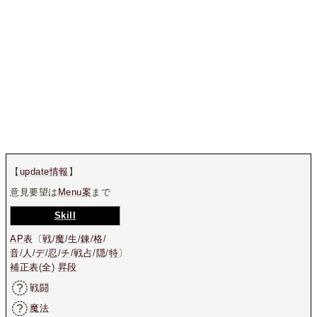
【
update情報
】
意見要望は
Menu案
まで
Skill
AP表
〔
戦
/
魔
/
生
/
錬
/
格
/
音
/
人
/
デ
/
忍
/
チ
/
戦占
/
隠
/
特
〕
補正表
(
全
)
昇段
戦闘
魔法