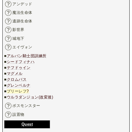
アンデッド
魔法生命体
遺跡生命体
影世界
城地下
エイヴォン
■
アルバン騎士団訓練所
■
シードフィナハ
■
テフドゥイン
■
マグメル
■
クロムバス
■
グレンベルナ
■
ブリーレフ
?
■
ウルラダンジョン(改変後)
ボスモンスター
設置物
Quest