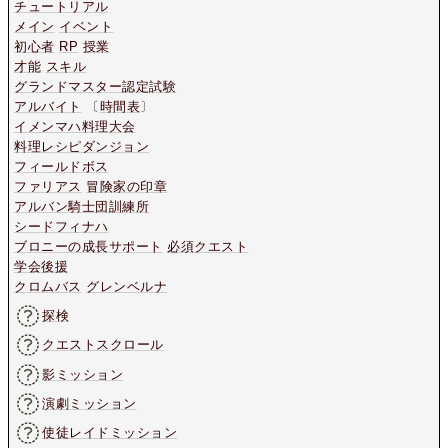
チュートリアル
メイン
イベント
初心者
RP
授業
才能
スキル
グランドマスター認定試験
アルバイト
〔
時間表
〕
イメンマハ料理大会
料理レシピダンジョン
フィールドボス
ファリアス
冒険家の印章
アルバン騎士団訓練所
シードフィナハ
ブロニーの成長サポート
必須クエスト
学会後援
クロムバス
グレンベルナ
探検
クエストスクロール
影ミッション
演劇ミッション
使徒レイドミッション