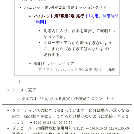
ハムレット第3幕第2場 演劇ミッションクリア
ハムレット第3幕第2場 尾行
【1人用、制限時間
1時間】
劇場内に入り、台本を選択して演劇ミッ
ション開始。
クローディアスから離れすぎないよう
に、また近づきすぎてばれないように、
尾行する。
演劇ミッションクリア
アイテム【ハムレット第3幕第2場】
消滅
↓
クエスト完了
クエスト『明かされる真実』任務完了ボタン 押下
クローディアスの動きは決まっています 自分は動きが遅くなる
ので、彼の動きを覚え、できるだけ動かないように追跡しきりま
しょう --
2010-10-23 (土) 00:26:44
プチゴーストの瞬間移動使用可能でした --
2010-10-23 (土) 01:20:45