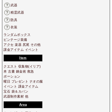
武器
精霊武器
防具
衣装
ランダムボックス
ビンテージ装備
アクセ
楽器
尻尾
その他
課金アイテム
イベント
Item
クエスト
収集物
(イリア)
本
古書
錬金術
救急
ポーション
曜日
プレゼント
ナオの服
イベント
課金アイテム
宝石
袋＆カバン
武器制作素材
他
Area