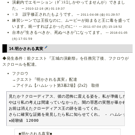
演劇内でエモーション（ﾀﾞﾝｽ1しかやってませんが）できまし
た。 --
2010-12-16 (木) 01:19:37
↑３ 誤字修正されたもようです。 --
2011-04-08 (金) 01:29:57
練習シーンでは王役なのに、ムービーが始まると王に毒を盛って
います。統一すればよかったのに･･ --
2011-07-04 (月) 15:18:52
台本が”生きるべきか、死ぬぺきか”になってます。 --
2016-01-05
(火) 17:01:59
14.明かされる真実
◆発生条件：前クエスト『王城の演劇祭』を任務完了後、フクロウが
スクロールを配達。
フクロウ
→クエスト『明かされる真実』配達
→アイテム【ハムレット第3幕2場】(2x2) 取得
見たか？クローディアス、彼の恐怖に震える姿を。私が準備した罠に
やはり私の考えは間違っていなかった。闇の罪悪の実態が暴かれたの
お前は消えたクローディアス王の跡を追ってくれ。

さらに確実な証拠を発見したら私に知らせてくれ。 - ハムレット

★経験値 12000
■明かされる真実■