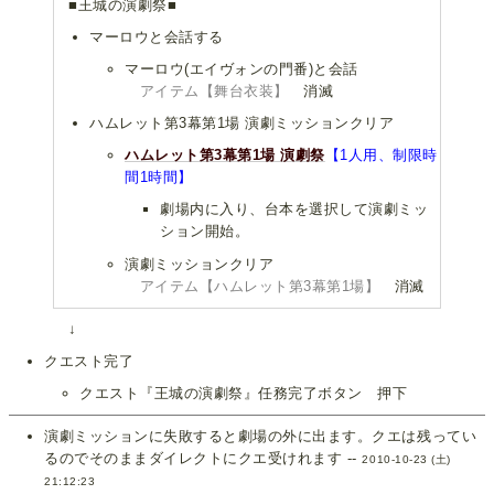
■王城の演劇祭■
マーロウと会話する
マーロウ(エイヴォンの門番)と会話
アイテム【舞台衣装】
消滅
ハムレット第3幕第1場 演劇ミッションクリア
ハムレット第3幕第1場 演劇祭
【1人用、制限時
間1時間】
劇場内に入り、台本を選択して演劇ミッ
ション開始。
演劇ミッションクリア
アイテム【ハムレット第3幕第1場】
消滅
↓
クエスト完了
クエスト『王城の演劇祭』任務完了ボタン 押下
演劇ミッションに失敗すると劇場の外に出ます。クエは残ってい
るのでそのままダイレクトにクエ受けれます --
2010-10-23 (土)
21:12:23