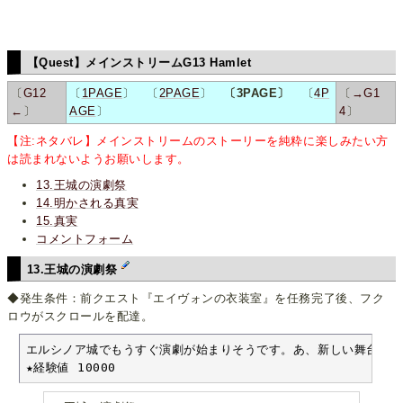
【Quest】メインストリームG13 Hamlet
〔
G12
〔
1PAGE
〕 〔
2PAGE
〕
〔3PAGE〕
〔
4P
〔
→G1
←
〕
AGE
〕
4
〕
【注:ネタバレ】メインストリームのストーリーを純粋に楽しみたい方
は読まれないようお願いします。
13.王城の演劇祭
14.明かされる真実
15.真実
コメントフォーム
13.王城の演劇祭
◆発生条件：前クエスト『エイヴォンの衣装室』を任務完了後、フク
ロウがスクロールを配達。
エルシノア城でもうすぐ演劇が始まりそうです。あ、新しい舞台衣装も
★経験値 10000