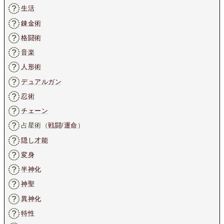
生活
錬金術
格闘術
音楽
人形術
デュアルガン
忍術
チェーン
占星術（
戦闘
/
運命
）
隠し才能
変身
半神化
神聖
異神化
特性