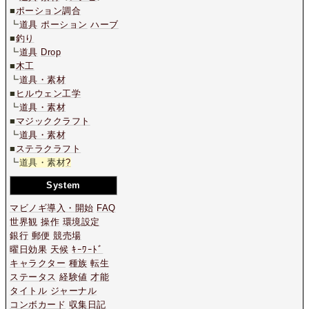
■
ポーション調合
┗
道具
ポーション
ハーブ
■
釣り
┗
道具
Drop
■
木工
┗
道具・素材
■
ヒルウェン工学
┗
道具・素材
■
マジッククラフト
┗
道具・素材
■
ステラクラフト
┗
道具・素材
?
System
マビノギ導入・開始
FAQ
世界観
操作
環境設定
銀行
郵便
競売場
曜日効果
天候
ｷｰﾜｰﾄﾞ
キャラクター
種族
転生
ステータス
経験値
才能
タイトル
ジャーナル
コンボカード
収集日記