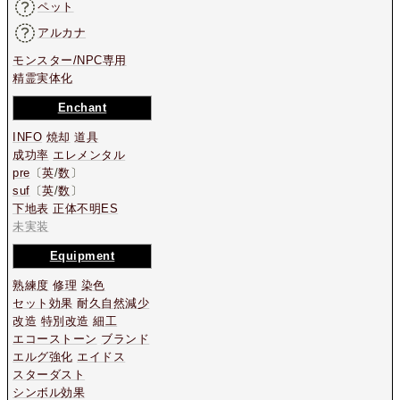
ペット
アルカナ
モンスター/NPC専用
精霊実体化
Enchant
INFO
焼却
道具
成功率
エレメンタル
pre
〔
英
/
数
〕
suf
〔
英
/
数
〕
下地表
正体不明ES
未実装
Equipment
熟練度
修理
染色
セット効果
耐久自然減少
改造
特別改造
細工
エコーストーン
ブランド
エルグ強化
エイドス
スターダスト
シンボル効果