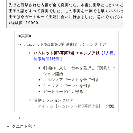
先ほど目撃された内容が全て真実なら、本当に衝撃としかいいようが
王子の話がすべて真実でした。この事実を一刻でも早くハムレット王
王子は今ガートルード王妃に会いに行きました。急いでください。 -
★経験値 19000
■真実■
ハムレット第3幕第3場 演劇ミッションクリア
ハムレット第3幕第3場 エルシノア城
【1人用、
制限時間1時間】
劇場内に入り、台本を選択して演劇ミッ
ション開始
エルシノアゴーストを全て倒す
キャッスルゴーレムを倒す
ガートルードに近寄る
演劇ミッションクリア
アイテム【ハムレット第3幕第3場】
消滅
↓
クエスト完了