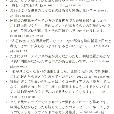
足元クリック連打で少し速く動ける --
2010-10-23 (土) 07:35:51
↑押しっぱでもいいね --
2010-10-23 (土) 11:00:20
思わせぶりな視界のようなものはあまり関係が無い？ --
2010-10-
24 (日) 23:15:28
円形状の視覚を持っているので真後ろでも距離を保ちましょう
これ以上近づくと～ 等のコメントが出るくらいの距離がいいで
すが、位置ズレが起こるとその距離でも見つかったりします。 --
2010-10-27 (水) 21:02:28
↑2 思わせぶりな視界が円になっていない部分を脳内補完で円だと
考え、その中に入らないようにするといいっぽい。 --
2010-10-29
(金) 18:21:07
たまにクローディアスの姿が見えなかったり、初期位置からかな
り長い間動かなかったするバグがあるみたいです。 --
2010-10-30
(土) 06:30:27
↑姿が見えなくなるバグ発生しました。迂闊にちかづいて即失敗。
これが起きたらダメだと思ってください --
2010-10-30 (土) 17:34:08
移動が遅くて見失いがちな方は、クローディアスの「後ろ」では
なく、進行方向に対して「横」に接近するようにするといいです
よ。移動量が少なくて済むので見失いにくくなります。 --
2010-
11-06 (土) 01:03:03
クリア後のムービーでメッセージの流れるスピードが早めです。
画面を見ながらまったり読んでると次のメッセージに移ってしま
うのでメッセージウィンドウをガン見推奨。 --
2011-04-01 (金)