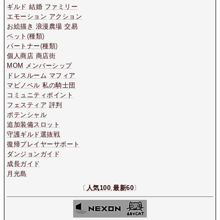
ギルド
結婚
ファミリー
エモーション
アクション
お絵描き
浪漫農場
交易
ペット
(
種類
)
パートナー
(
種類
)
個人商店
商店街
MOM
メンバーシップ
ドレスルーム
マフィア
マビノベル
私の騎士団
コミュニティポイント
フェスティア
評判
ポテンシャル
追加装備スロット
守護ギルド選抜戦
復帰プレイヤーサポート
ダンジョンガイド
成長ガイド
月光島
〔
人気100
,
最新60
〕