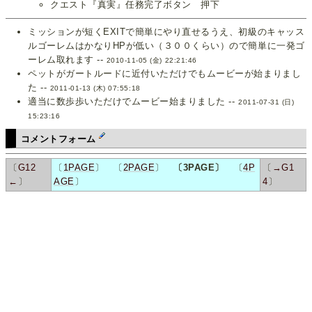
クエスト『真実』任務完了ボタン 押下
ミッションが短くEXITで簡単にやり直せるうえ、初級のキャッス
ルゴーレムはかなりHPが低い（３００くらい）ので簡単に一発ゴ
ーレム取れます --
2010-11-05 (金) 22:21:46
ペットがガートルードに近付いただけでもムービーが始まりまし
た --
2011-01-13 (木) 07:55:18
適当に数歩歩いただけでムービー始まりました --
2011-07-31 (日)
15:23:16
コメントフォーム
〔
G12
〔
1PAGE
〕 〔
2PAGE
〕
〔3PAGE〕
〔
4P
〔
→G1
←
〕
AGE
〕
4
〕