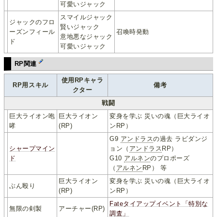
可愛いジャック
スマイルジャック
ジャックのフロ
賢いジャック
ーズンフィール
召喚時発動
意地悪なジャック
ド
可愛いジャック
RP関連
使用RPキャラ
RP用スキル
備考
クター
戦闘
巨大ライオン咆
巨大ライオン
変身を学ぶ 災いの魂（巨大ライオ
哮
(RP)
ンRP）
G9
アンドラス
の過去 ラビダンジ
シャープマイン
ョン（
アンドラス
RP）
ド
G10
アルネン
のプロポーズ
（
アルネン
RP） 等
巨大ライオン
変身を学ぶ 災いの魂（巨大ライオ
ぶん殴り
(RP)
ンRP）
Fateタイアップイベント「特別な
無限の剣製
アーチャー(RP)
調査」