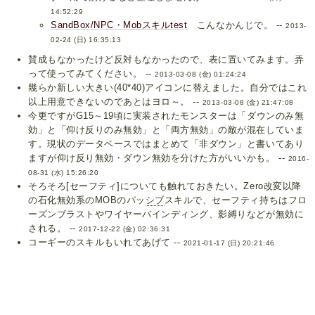
14:52:29
SandBox/NPC・Mobスキルtest
こんなかんじで。 --
2013-
02-24 (日) 16:35:13
賛成もなかったけど反対もなかったので、表に置いてみます。弄
って使ってみてください。 --
2013-03-08 (金) 01:24:24
幾らか新しい大きい(40*40)アイコンに替えました。自分ではこれ
以上用意できないのであとはヨロ～。 --
2013-03-08 (金) 21:47:08
今更ですがG15～19頃に実装されたモンスターは「ダウンのみ無
効」と「仰け反りのみ無効」と「両方無効」の敵が混在していま
す。現状のデータベースではまとめて「非ダウン」と書いてあり
ますが仰け反り無効・ダウン無効を分けた方がいいかも。 --
2016-
08-31 (水) 15:26:20
そろそろ[セーフティ]についても触れておきたい。Zero改変以降
の石化無効系のMOBのパッ
シブ
スキルで、セーフティ持ちはフロ
ーズンブラストやワイヤーバインディング、影縛りなどが無効に
される。 --
2017-12-22 (金) 02:36:31
コーギーのスキルもいれてあげて --
2021-01-17 (日) 20:21:46