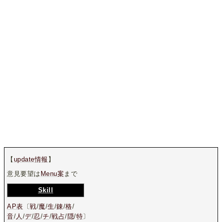
【
update情報
】
意見要望は
Menu案
まで
Skill
AP表
〔
戦
/
魔
/
生
/
錬
/
格
/
音
/
人
/
デ
/
忍
/
チ
/
戦占
/
隠
/
特
〕