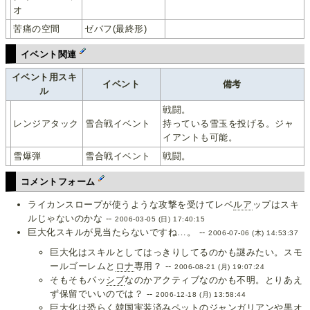
オ
苦痛の空間
ゼバフ(最終形)
イベント関連
イベント用スキ
イベント
備考
ル
戦闘。
レンジアタック
雪合戦イベント
持っている雪玉を投げる。ジャ
イアントも可能。
雪爆弾
雪合戦イベント
戦闘。
コメントフォーム
ライカンスロープが使うような攻撃を受けてレベ
ルア
ップはスキ
ルじゃないのかな --
2006-03-05 (日) 17:40:15
巨大化スキルが見当たらないですね…。 --
2006-07-06 (木) 14:53:37
巨大化はスキルとしてはっきりしてるのかも謎みたい。スモ
ールゴーレムと
ロナ
専用？ --
2006-08-21 (月) 19:07:24
そもそもパッ
シブ
なのかアクティブなのかも不明。とりあえ
ず保留でいいのでは？ --
2006-12-18 (月) 13:58:44
巨大化は恐らく韓国実装済みペットのジャンガリアンや黒オ