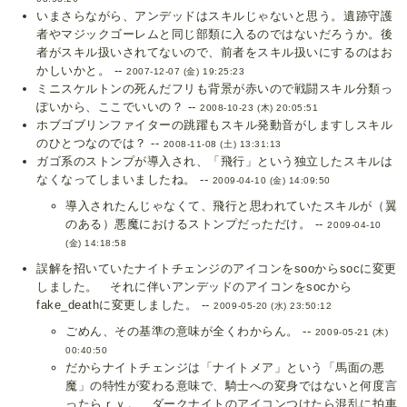
いまさらながら、アンデッドはスキルじゃないと思う。遺跡守護
者やマジックゴーレムと同じ部類に入るのではないだろうか。後
者がスキル扱いされてないので、前者をスキル扱いにするのはお
かしいかと。 --
2007-12-07 (金) 19:25:23
ミニスケルトンの死んだフリも背景が赤いので戦闘スキル分類っ
ぽいから、ここでいいの？ --
2008-10-23 (木) 20:05:51
ホブゴブリンファイターの跳躍もスキル発動音がしますしスキル
のひとつなのでは？ --
2008-11-08 (土) 13:31:13
ガゴ系のストンプが導入され、「飛行」という独立したスキルは
なくなってしまいましたね。 --
2009-04-10 (金) 14:09:50
導入されたんじゃなくて、飛行と思われていたスキルが（翼
のある）悪魔におけるストンプだっただけ。 --
2009-04-10
(金) 14:18:58
誤解を招いていたナイトチェンジのアイコンをsooからsocに変更
しました。 それに伴いアンデッドのアイコンをsocから
fake_deathに変更しました。 --
2009-05-20 (水) 23:50:12
ごめん、その基準の意味が全くわからん。 --
2009-05-21 (木)
00:40:50
だからナイトチェンジは「ナイトメア」という「馬面の悪
魔」の特性が変わる意味で、騎士への変身ではないと何度言
ったらｒｙ。 ダークナイトのアイコンつけたら混乱に拍車