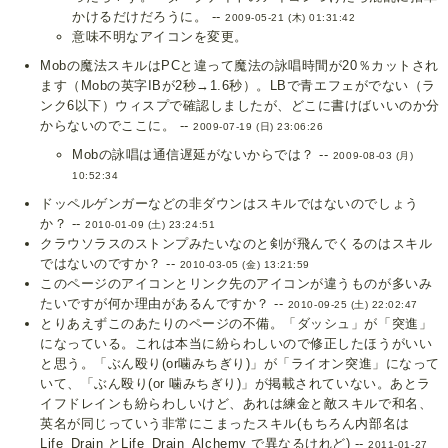
かけるだけだろうに。 --
2009-05-21 (木) 01:31:42
意味不明なアイコンを変更。
Mobの魔法スキルはPCと違って魔法の詠唱時間が20％カットされ
ます（Mobの英字IBが2秒→1.6秒）。LBで青エフェがでない（ラ
ンク6以下）ウィスプで確認しましたが、どこに書けばいいのか分
からないのでここに。 --
2009-07-19 (日) 23:06:26
Mobの詠唱は通信遅延がないからでは？ --
2009-08-03 (月)
10:52:34
ドッペルゲンガーなどの非ダウンはスキルではないのでしょう
か？ --
2010-01-09 (土) 23:24:51
クラウソラスのストンプみたいなのと剣が飛んでくるのはスキル
ではないのですか？ --
2010-03-05 (金) 13:21:59
このページのアイコンとリンク先のアイコンが違うものが多いみ
たいですが何か理由があるんですか？ --
2010-09-25 (土) 22:02:47
とりあえずこのあたりのページの不備。「ダッシュ」が「突進」
になっている。これは本当に紛らわしいので修正したほうがいい
と思う。「ぶん殴り(or噛みちぎり)」が「ライオン突進」になって
いて、「ぶん殴り(or 噛みちぎり)」が掲載されていない。あとラ
イフドレインも紛らわしいけど、あれは練金と敵スキルで和名、
英名が同じっていう非常にこまったスキル(もちろん内部名は
Life_Drain とLife_Drain_Alchemy で異なるけれど) --
2011-01-27