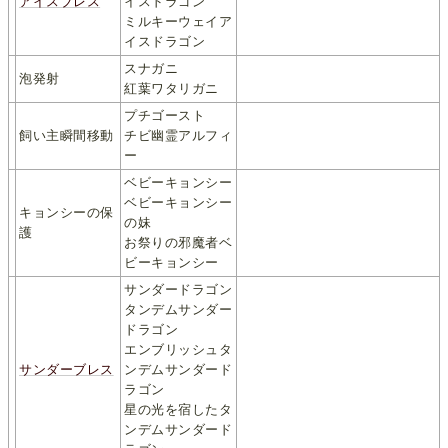
アイスブレス
イスドラゴン
ミルキーウェイア
イスドラゴン
スナガニ
泡発射
紅葉ワタリガニ
プチゴースト
飼い主瞬間移動
チビ幽霊アルフィ
ー
ベビーキョンシー
ベビーキョンシー
キョンシーの保
の妹
護
お祭りの邪魔者ベ
ビーキョンシー
サンダードラゴン
タンデムサンダー
ドラゴン
エンブリッシュタ
サンダーブレス
ンデムサンダード
ラゴン
星の光を宿したタ
ンデムサンダード