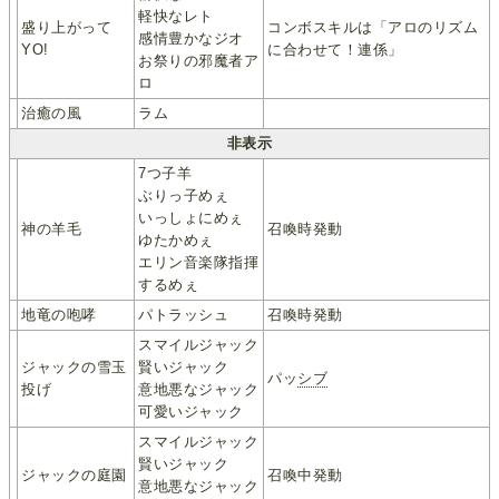
軽快なレト
盛り上がって
コンボスキルは「アロのリズム
感情豊かなジオ
YO!
に合わせて！連係」
お祭りの邪魔者ア
ロ
治癒の風
ラム
非表示
7つ子羊
ぶりっ子めぇ
いっしょにめぇ
神の羊毛
召喚時発動
ゆたかめぇ
エリン音楽隊指揮
するめぇ
地竜の咆哮
パトラッシュ
召喚時発動
スマイルジャック
ジャックの雪玉
賢いジャック
パッ
シブ
投げ
意地悪なジャック
可愛いジャック
スマイルジャック
賢いジャック
ジャックの庭園
召喚中発動
意地悪なジャック