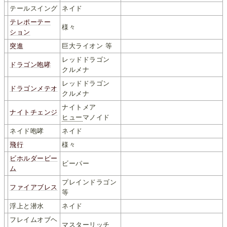
テールスイング
ネイド
テレポーテー
様々
ション
突進
巨大ライオン 等
レッドドラゴン
ドラゴン咆哮
クルメナ
レッドドラゴン
ドラゴンメテオ
クルメナ
ナイトメア
ナイトチェンジ
ヒュー
マノイド
ネイド咆哮
ネイド
飛行
様々
ビホルダービー
ビーパー
ム
プレインドラゴン
ファイアブレス
等
浮上と潜水
ネイド
フレイムオブヘ
マスターリッチ