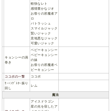
軽快なレト
感情豊かなジオ
お祭りの邪魔者ア
ロ
パトラッシュ
スマイルジャック
賢いジャック
意地悪なジャック
可愛いジャック
ベビーキョンシー
ベビーキョンシー
キョンシーの渦
の妹
巻き
お祭りの邪魔者ベ
ビーキョンシー
ココポの一撃
ココポ
ﾓｰﾆﾝｸﾞｽﾀｰ振り
レム
回し
魔法
アイスドラゴン
星の光を宿したア