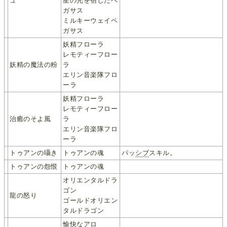
ュ
星の光を宿したペ
ガサス
ミルキーウェイペ
ガサス
妖精フローラ
レモティーフロー
妖精の魔法の粉
ラ
エリン音楽隊フロ
ーラ
妖精フローラ
レモティーフロー
治癒のそよ風
ラ
エリン音楽隊フロ
ーラ
トゥアンの囁き
トゥアンの魂
パッ
シブ
スキル。
トゥアンの怨恨
トゥアンの魂
オリエンタルドラ
ゴン
龍の怒り
ゴールドオリエン
タルドラゴン
愉快なアロ