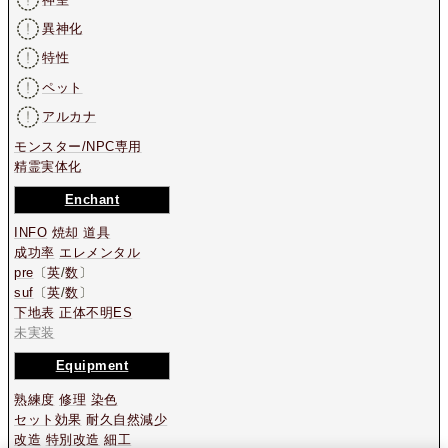
異神化
特性
ペット
アルカナ
モンスター/NPC専用
精霊実体化
Enchant
INFO
焼却
道具
成功率
エレメンタル
pre
〔
英
/
数
〕
suf
〔
英
/
数
〕
下地表
正体不明ES
未実装
Equipment
熟練度
修理
染色
セット効果
耐久自然減少
改造
特別改造
細工