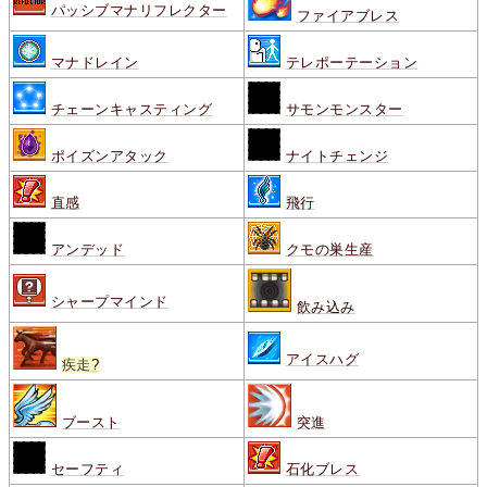
パッシブマナリフレクター
ファイアブレス
マナドレイン
テレポーテーション
チェーンキャスティング
サモンモンスター
ポイズンアタック
ナイトチェンジ
直感
飛行
アンデッド
クモの巣生産
シャープマインド
飲み込み
アイスハグ
疾走
?
ブースト
突進
セーフティ
石化ブレス