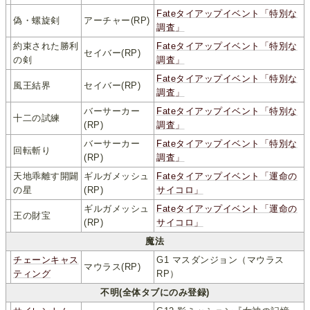
Fateタイアップイベント「特別な
偽・螺旋剣
アーチャー(RP)
調査」
約束された勝利
Fateタイアップイベント「特別な
セイバー(RP)
の剣
調査」
Fateタイアップイベント「特別な
風王結界
セイバー(RP)
調査」
バーサーカー
Fateタイアップイベント「特別な
十二の試練
(RP)
調査」
バーサーカー
Fateタイアップイベント「特別な
回転斬り
(RP)
調査」
天地乖離す開闢
ギルガメッシュ
Fateタイアップイベント「運命の
の星
(RP)
サイコロ」
ギルガメッシュ
Fateタイアップイベント「運命の
王の財宝
(RP)
サイコロ」
魔法
チェーンキャス
G1 マスダンジョン（マウラス
マウラス(RP)
ティング
RP）
不明(全体タブにのみ登録)