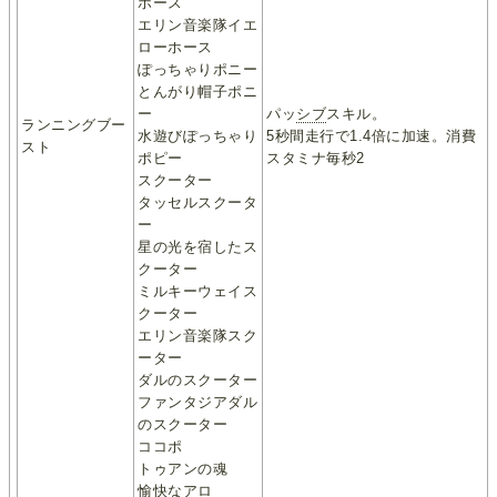
ホース
エリン音楽隊イエ
ローホース
ぽっちゃりポニー
とんがり帽子ポニ
ー
パッ
シブ
スキル。
ランニングブー
水遊びぽっちゃり
5秒間走行で1.4倍に加速。消費
スト
ポピー
スタミナ毎秒2
スクーター
タッセルスクータ
ー
星の光を宿したス
クーター
ミルキーウェイス
クーター
エリン音楽隊スク
ーター
ダルのスクーター
ファンタジアダル
のスクーター
ココポ
トゥアンの魂
愉快なアロ