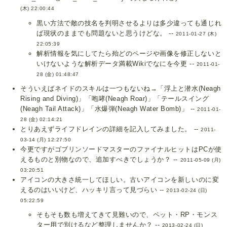
(木) 22:00:44
黒い方法で敵の技名を判明させるよりは多少違っても通じれ
ば現状のままでも問題ないと思うけどな。 --
2011-01-27 (木)
22:05:39
解析情報を気にしてたら殆どのページや画像を修正しないと
いけないような解析データ満載Wikiでなにを今更 --
2011-01-
28 (金) 01:48:47
そういえばネイドのスキルは一つもないね→「浮上と潜水(Neagh
Rising and Diving)」「咆哮(Neagh Roar)」「テールスイング
(Neagh Tail Attack)」「水爆弾(Neagh Water Bomb)」 --
2011-01-
28 (金) 02:14:21
とりあえずライフドレインの詳細を記入してみました。 --
2011-
03-14 (月) 12:27:50
今更ですがゴブリンソードマスターのファイナルヒットはPCが使
えるものと別物なので、追加すべきでしょうか？ --
2011-05-09 (月)
03:20:51
アイコンの大きさ統一してほしい。古いアイコンを新しいのに変
えるのはいいけど、ハッキリ言って見づらい --
2013-02-24 (日)
05:22:59
そもそも数も増えてきて見難いので、ペット・RP・モンス
ター用で別けるなど整理しませんか？ --
2013-02-24 (日)