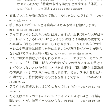
オカミみたいな「特定の条件を満たすと変身する『体質』」
なのでは？ -- にゃほ太
2006-12-26 (火) 00:05:59
石化ブレスとか石化攻撃って敵スキルじゃないんですか？ --
2007-
03-24 (土) 01:40:45
後、各矢Dのゴーレムと守護者のスキルも追加お願いします。 --
2007-05-18 (金) 01:41:52
ライフドレインはスキルだとは思いますが。現状でレベルUPはマ
ナドレインによるレベルUPとライカンの様にミル以外の攻撃でレ
ベルUPの2種あるのでややこしくなります。 さらに各矢Dのゴ
ーレムや守護者は対応した矢によるレンジ系以外ダメージが通ら
ないだけでスキルと呼べ無いかと --
2007-05-18 (金) 19:26:09
イリア巨大生物などに見られるスマッシュ、マグナム、カウンタ
ー、ミル、FB、FBL、ISなどの強制ダウンの伴うスキルを受けて
もダウンしないという特性もとりあえずHS、NS、MRとは別系統
の防御系パッ
シブ
スキルかと思われます。まぁ、スキル名じたい
不明ですし、特に掲載する必要もなさそうですが… --
2007-05-19
(土) 00:29:47
アラクネの束縛スキルはどうなるんでしょうか --
2007-06-11 (月)
20:52:13
たとえばエルフガードのパッ
シブ
ディフェンスはLv4という話を
聞いたことが。特設ページはいらないのでは。 --
2007-08-19 (日)
03:53:26