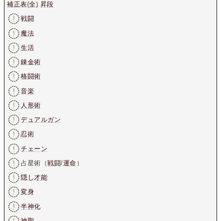
補正表
(
全
)
昇段
戦闘
魔法
生活
錬金術
格闘術
音楽
人形術
デュアルガン
忍術
チェーン
占星術（
戦闘
/
運命
）
隠し才能
変身
半神化
神聖