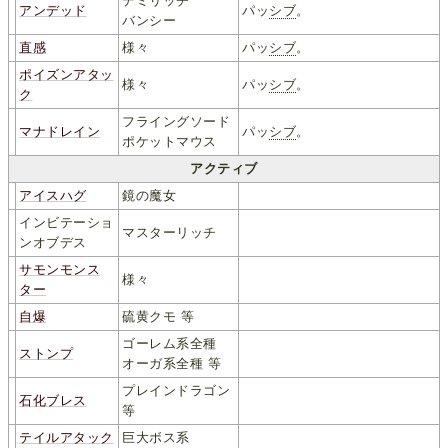
デミリッチ
アンデッド
パッ
シブ
。
バンシー
直感
様々
パッ
シブ
。
ポイズンアタッ
様々
パッ
シブ
。
ク
フライングソード
マナドレイン
パッ
シブ
。
ポケットマウス
アクティブ
アイスハグ
鏡の魔女
インビテーショ
マスターリッチ
ンオブデス
サモンモンス
様々
ター
自爆
硫黄クモ 等
ゴーレム系全種
ストンプ
オーガ系全種 等
プレインドラゴン
石化ブレス
等
テイルアタック
巨大ボス系