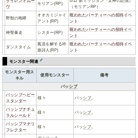
サイレントムー
G12 影ミッション『女神の記憶』
モリアン(RP)
ヴ
（モリアンRP）
オオカミジャイ
呪われたパーティーへの招待イベ
野獣の咆哮
アント(RP)
ント
呪われたパーティーへの招待イベ
神聖暴走
シスター(RP)
ント
風流を解する吟
呪われたパーティーへの招待イベ
ダンスタイム
遊詩人(RP)
ント
モンスター関連
モンスター用ス
使用モンスター
備考
キル
パッ
シブ
パッシブヘビー
様々
パッ
シブ
。
スタンダー
パッシブナチュ
様々
パッ
シブ
。
ラルシールド
パッシブマナリ
様々
パッ
シブ
。
フレクター