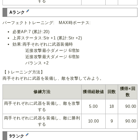
する
Aランク
パーフェクトトレーニング: MAX時ボーナス:
必要AP:7 (累計:20)
上昇ステータス:Str +1 (累計:Str +2)
効果:両手それぞれに武器装備時
近接攻撃最小ダメージ 6増加
近接攻撃最大ダメージ 6増加
バランス +2
【トレーニング方法】
両手それぞれに武器を装備し、敵を攻撃してみよう。
獲得×回
修練方法
獲得経験値
回数
数
両手それぞれに武器を装備し、敵を攻撃
5.00
18
90.00
する
両手それぞれに武器を装備し、敵に勝利
10.00
9
90.00
する
9ランク