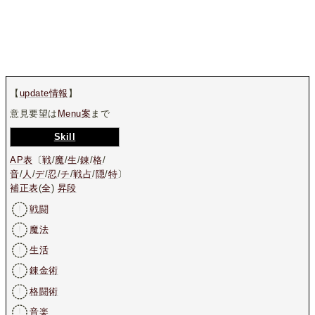
【
update情報
】
意見要望は
Menu案
まで
Skill
AP表
〔
戦
/
魔
/
生
/
錬
/
格
/
音
/
人
/
デ
/
忍
/
チ
/
戦占
/
隠
/
特
〕
補正表
(
全
)
昇段
戦闘
魔法
生活
錬金術
格闘術
音楽