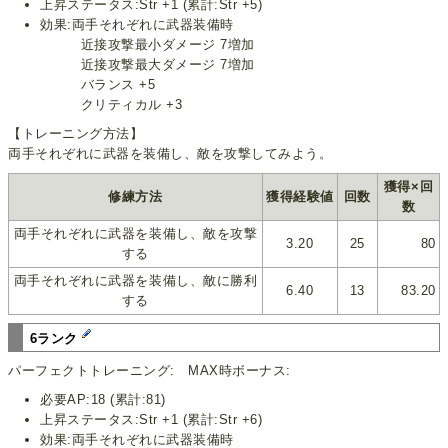
上昇ステータス:Str +1 (累計:Str +5)
効果:両手それぞれに武器装備時
近接攻撃最小ダメージ 7増加
近接攻撃最大ダメージ 7増加
バランス +5
クリティカル +3
【トレーニング方法】
両手それぞれに武器を装備し、敵を攻撃してみよう。
獲得×回
修練方法
獲得経験値
回数
数
両手それぞれに武器を装備し、敵を攻撃
3.20
25
80
する
両手それぞれに武器を装備し、敵に勝利
6.40
13
83.20
する
6ランク
パーフェクトトレーニング: MAX時ボーナス:
必要AP:18 (累計:81)
上昇ステータス:Str +1 (累計:Str +6)
効果:両手それぞれに武器装備時