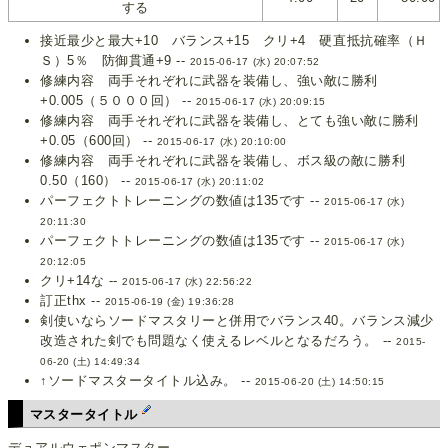
する
接近最少と最大+10 バランス+15 クリ+4 硬直抵抗確率（Ｈ
Ｓ）5％ 防御貫通+9 --
2015-06-17 (水) 20:07:52
修練内容 両手それぞれに武器を装備し、強い敵に勝利
+0.005（５０００回） --
2015-06-17 (水) 20:09:15
修練内容 両手それぞれに武器を装備し、とても強い敵に勝利
+0.05（600回） --
2015-06-17 (水) 20:10:00
修練内容 両手それぞれに武器を装備し、ボス級の敵に勝利
0.50（160） --
2015-06-17 (水) 20:11:02
パーフェクトトレーニングの数値は135です --
2015-06-17 (水)
20:11:30
パーフェクトトレーニングの数値は135です --
2015-06-17 (水)
20:12:05
クリ+14な --
2015-06-17 (水) 22:56:22
訂正thx --
2015-06-19 (金) 19:36:28
剣使いならソードマスタリーと併用でバランス40。バランス減少
改造された剣でも問題なく使えるレベルとなるだろう。 --
2015-
06-20 (土) 14:49:34
↑ソードマスタータイトル込み。 --
2015-06-20 (土) 14:50:15
マスタータイトル
デュアルウェポンマスター