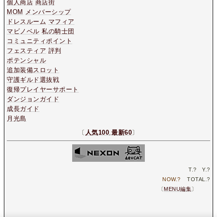
個人商店
商店街
MOM
メンバーシップ
ドレスルーム
マフィア
マビノベル
私の騎士団
コミュニティポイント
フェスティア
評判
ポテンシャル
追加装備スロット
守護ギルド選抜戦
復帰プレイヤーサポート
ダンジョンガイド
成長ガイド
月光島
〔
人気100
,
最新60
〕
T.
?
Y.
?
NOW.
?
TOTAL.
?
〔
MENU編集
〕