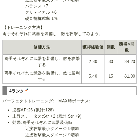
バランス +7
クリティカル +6
硬直抵抗確率 1%
【トレーニング方法】
両手それぞれに武器を装備し、敵を攻撃してみよう。
獲得×回
修練方法
獲得経験値
回数
数
両手それぞれに武器を装備し、敵を攻撃
2.80
30
84.20
する
両手それぞれに武器を装備し、敵に勝利
5.40
15
81.00
する
4ランク
パーフェクトトレーニング: MAX時ボーナス:
必要AP:25 (累計:128)
上昇ステータス:Str +2 (累計:Str +9)
効果:両手それぞれに武器装備時
近接攻撃最小ダメージ 9増加
近接攻撃最大ダメージ 9増加