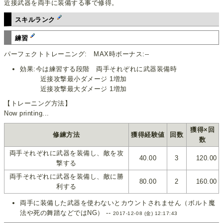
近接武器を両手に装備する事で修得。
スキルランク
練習
パーフェクトトレーニング: MAX時ボーナス:--
効果:今は練習する段階 両手それぞれに武器装備時
近接攻撃最小ダメージ 1増加
近接攻撃最大ダメージ 1増加
【トレーニング方法】
Now printing...
獲得×回
修練方法
獲得経験値
回数
数
両手それぞれに武器を装備し、敵を攻
40.00
3
120.00
撃する
両手それぞれに武器を装備し、敵に勝
80.00
2
160.00
利する
両手に装備した武器を使わないとカウントされません（ボルト魔
法や死の舞踏などではNG） --
2017-12-08 (金) 12:17:43