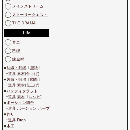
メインストリーム
ストーリークエスト
THE DRAMA
Life
音楽
料理
錬金術
■
紡織・裁縫
〔
型紙
〕
┗
道具
素材
(
仕上げ
)
■
製錬・鍛冶
〔
図面
〕
┗
道具
素材
(
仕上げ
)
■
ハンディクラフト
┗
道具
素材
〔
レシピ
〕
■
ポーション調合
┗
道具
ポーション
ハーブ
■
釣り
┗
道具
Drop
■
木工