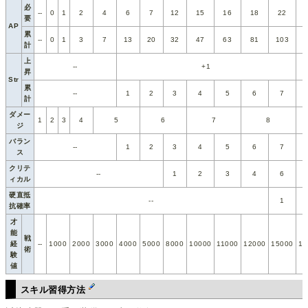
必
--
0
1
2
4
6
7
12
15
16
18
22
要
AP
累
--
0
1
3
7
13
20
32
47
63
81
103
1
計
上
--
+1
昇
Str
累
--
1
2
3
4
5
6
7
計
ダメー
1
2
3
4
5
6
7
8
ジ
バラン
--
1
2
3
4
5
6
7
ス
クリテ
--
1
2
3
4
6
ィカル
硬直抵
--
1
抗確率
才
能
戦
経
--
1000
2000
3000
4000
5000
8000
10000
11000
12000
15000
17
術
験
値
スキル習得方法