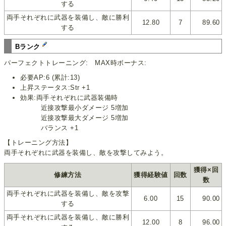
する
両手それぞれに武器を装備し、敵に勝利
12.80
7
89.60
する
Bランク
パーフェクトトレーニング: MAX時ボーナス:
必要AP:6 (累計:13)
上昇ステータス:Str +1
効果:両手それぞれに武器装備時
近接攻撃最小ダメージ 5増加
近接攻撃最大ダメージ 5増加
バランス +1
【トレーニング方法】
両手それぞれに武器を装備し、敵を攻撃してみよう。
獲得×回
修練方法
獲得経験値
回数
数
両手それぞれに武器を装備し、敵を攻撃
6.00
15
90.00
する
両手それぞれに武器を装備し、敵に勝利
12.00
8
96.00