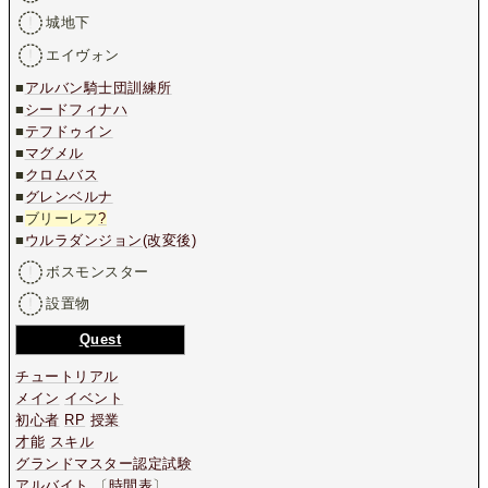
城地下
エイヴォン
■
アルバン騎士団訓練所
■
シードフィナハ
■
テフドゥイン
■
マグメル
■
クロムバス
■
グレンベルナ
■
ブリーレフ
?
■
ウルラダンジョン(改変後)
ボスモンスター
設置物
Quest
チュートリアル
メイン
イベント
初心者
RP
授業
才能
スキル
グランドマスター認定試験
アルバイト
〔
時間表
〕