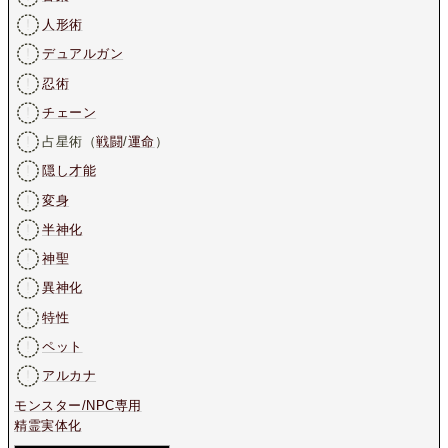
人形術
デュアルガン
忍術
チェーン
占星術（
戦闘
/
運命
）
隠し才能
変身
半神化
神聖
異神化
特性
ペット
アルカナ
モンスター/NPC専用
精霊実体化