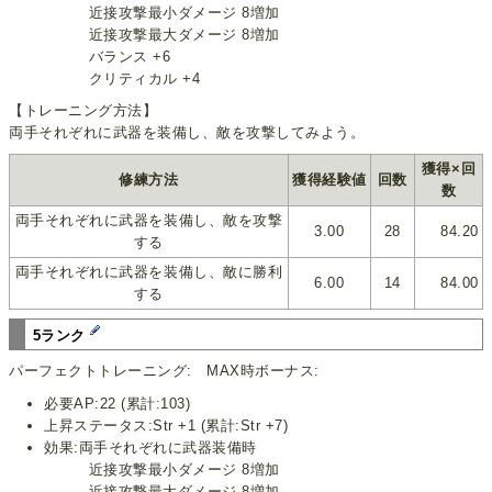
近接攻撃最小ダメージ 8増加
近接攻撃最大ダメージ 8増加
バランス +6
クリティカル +4
【トレーニング方法】
両手それぞれに武器を装備し、敵を攻撃してみよう。
獲得×回
修練方法
獲得経験値
回数
数
両手それぞれに武器を装備し、敵を攻撃
3.00
28
84.20
する
両手それぞれに武器を装備し、敵に勝利
6.00
14
84.00
する
5ランク
パーフェクトトレーニング: MAX時ボーナス:
必要AP:22 (累計:103)
上昇ステータス:Str +1 (累計:Str +7)
効果:両手それぞれに武器装備時
近接攻撃最小ダメージ 8増加
近接攻撃最大ダメージ 8増加