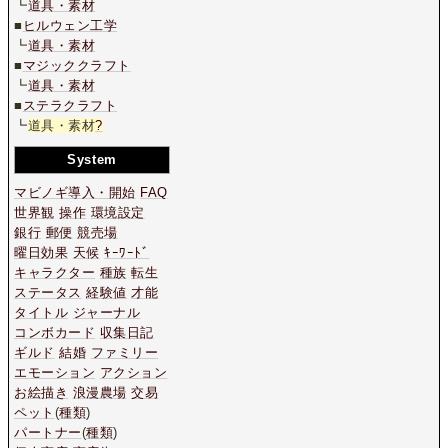
┗
道具・素材
■
ヒルウェン工学
┗
道具・素材
■
マジッククラフト
┗
道具・素材
■
ステラクラフト
┗
道具・素材
?
System
マビノギ導入・開始
FAQ
世界観
操作
環境設定
銀行
郵便
競売場
曜日効果
天候
ｷｰﾜｰﾄﾞ
キャラクター
種族
転生
ステータス
経験値
才能
タイトル
ジャーナル
コンボカード
収集日記
ギルド
結婚
ファミリー
エモーション
アクション
お絵描き
浪漫農場
交易
ペット
(
種類
)
パートナー
(
種類
)