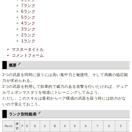
7ランク
6ランク
5ランク
4ランク
3ランク
2ランク
1ランク
マスタータイトル
コメントフォーム
概要
2つの武器を同時に扱うには高い集中力と敏捷性、そして両腕の協応能
力が求められる。
2つの武器を利用して効果的で威力のある攻撃を行いたければ、デュア
ルウェポンマスタリを地道にトレーニングしてみよう。
ただし、このスキルは最初からペア構成の武器を扱う時には効力がな
いので覚えておこう。
ランク別性能表
練
Rank
F
E
D
C
B
A
9
8
7
6
5
習