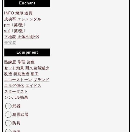
Enchant
INFO
焼却
道具
成功率
エレメンタル
pre
〔
英
/
数
〕
suf
〔
英
/
数
〕
下地表
正体不明ES
未実装
Equipment
熟練度
修理
染色
セット効果
耐久自然減少
改造
特別改造
細工
エコーストーン
ブランド
エルグ強化
エイドス
スターダスト
シンボル効果
武器
精霊武器
防具
衣装