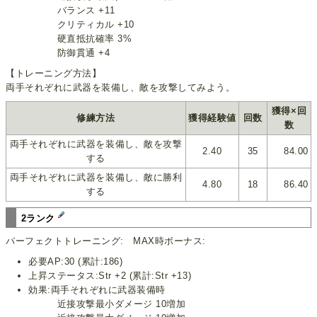
バランス +11
クリティカル +10
硬直抵抗確率 3%
防御貫通 +4
【トレーニング方法】
両手それぞれに武器を装備し、敵を攻撃してみよう。
獲得×回
修練方法
獲得経験値
回数
数
両手それぞれに武器を装備し、敵を攻撃
2.40
35
84.00
する
両手それぞれに武器を装備し、敵に勝利
4.80
18
86.40
する
2ランク
パーフェクトトレーニング: MAX時ボーナス:
必要AP:30 (累計:186)
上昇ステータス:Str +2 (累計:Str +13)
効果:両手それぞれに武器装備時
近接攻撃最小ダメージ 10増加