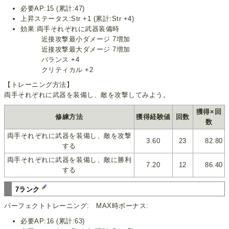
必要AP:15 (累計:47)
上昇ステータス:Str +1 (累計:Str +4)
効果:両手それぞれに武器装備時
近接攻撃最小ダメージ 7増加
近接攻撃最大ダメージ 7増加
バランス +4
クリティカル +2
【トレーニング方法】
両手それぞれに武器を装備し、敵を攻撃してみよう。
獲得×回
修練方法
獲得経験値
回数
数
両手それぞれに武器を装備し、敵を攻撃
3.60
23
82.80
する
両手それぞれに武器を装備し、敵に勝利
7.20
12
86.40
する
7ランク
パーフェクトトレーニング: MAX時ボーナス:
必要AP:16 (累計:63)