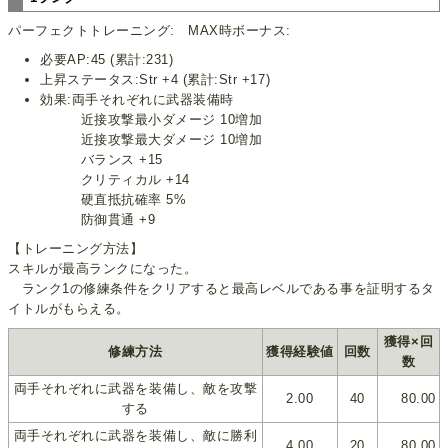
パーフェクトトレーニング: MAX時ボーナス:
必要AP:45 (累計:231)
上昇ステータス:Str +4 (累計:Str +17)
効果:両手それぞれに武器装備時
近接攻撃最小ダメージ 10増加
近接攻撃最大ダメージ 10増加
バランス +15
クリティカル +14
硬直抵抗確率 5%
防御貫通 +9
【トレーニング方法】
スキルが最高ランクになった。
ランク1の修練条件をクリアすると最高レベルである事を証明するタ
イトルがもらえる。
獲得×回
修練方法
獲得経験値
回数
数
両手それぞれに武器を装備し、敵を攻撃
2.00
40
80.00
する
両手それぞれに武器を装備し、敵に勝利
4.00
20
80.00