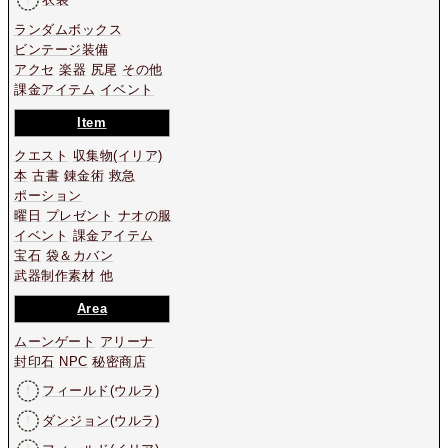
ランダムボックス
ビンテージ装備
アクセ
楽器
尻尾
その他
課金アイテム
イベント
Item
クエスト
収集物
(イリア)
本
古書
錬金術
救急
ポーション
曜日
プレゼント
ナオの服
イベント
課金アイテム
宝石
袋＆カバン
武器制作素材
他
Area
ムーンゲート
アリーナ
封印石
NPC
秘密商店
フィールド(ウルラ)
ダンジョン(ウルラ)