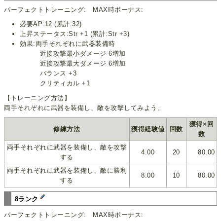
パーフェクトトレーニング: MAX時ボーナス:
必要AP:12 (累計:32)
上昇ステータス:Str +1 (累計:Str +3)
効果:両手それぞれに武器装備時
近接攻撃最小ダメージ 6増加
近接攻撃最大ダメージ 6増加
バランス +3
クリティカル +1
【トレーニング方法】
両手それぞれに武器を装備し、敵を攻撃してみよう。
獲得×回
修練方法
獲得経験値
回数
数
両手それぞれに武器を装備し、敵を攻撃
4.00
20
80.00
する
両手それぞれに武器を装備し、敵に勝利
8.00
10
80.00
する
8ランク
パーフェクトトレーニング: MAX時ボーナス: