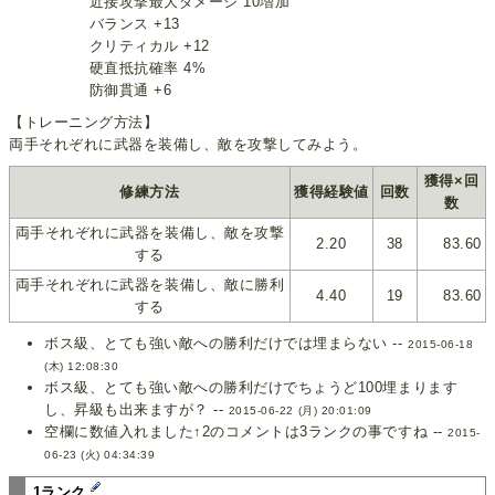
近接攻撃最大ダメージ 10増加
バランス +13
クリティカル +12
硬直抵抗確率 4%
防御貫通 +6
【トレーニング方法】
両手それぞれに武器を装備し、敵を攻撃してみよう。
獲得×回
修練方法
獲得経験値
回数
数
両手それぞれに武器を装備し、敵を攻撃
2.20
38
83.60
する
両手それぞれに武器を装備し、敵に勝利
4.40
19
83.60
する
ボス級、とても強い敵への勝利だけでは埋まらない --
2015-06-18
(木) 12:08:30
ボス級、とても強い敵への勝利だけでちょうど100埋まります
し、昇級も出来ますが？ --
2015-06-22 (月) 20:01:09
空欄に数値入れました↑2のコメントは3ランクの事ですね --
2015-
06-23 (火) 04:34:39
1ランク