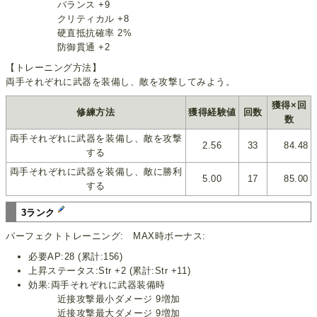
バランス +9
クリティカル +8
硬直抵抗確率 2%
防御貫通 +2
【トレーニング方法】
両手それぞれに武器を装備し、敵を攻撃してみよう。
獲得×回
修練方法
獲得経験値
回数
数
両手それぞれに武器を装備し、敵を攻撃
2.56
33
84.48
する
両手それぞれに武器を装備し、敵に勝利
5.00
17
85.00
する
3ランク
パーフェクトトレーニング: MAX時ボーナス:
必要AP:28 (累計:156)
上昇ステータス:Str +2 (累計:Str +11)
効果:両手それぞれに武器装備時
近接攻撃最小ダメージ 9増加
近接攻撃最大ダメージ 9増加