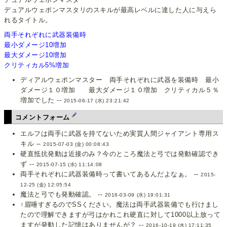
デュアルウェポンマスタリのスキルが最高レベルに達した人に与えら
れるタイトル。
両手それぞれに武器装備時
最小ダメージ10増加
最大ダメージ10増加
クリティカル5%増加
ディアルウェポンマスター 両手それぞれに武器を装備時 最小
ダメージ１０増加 最大ダメージ１０増加 クリティカル５％
増加でした --
2015-06-17 (水) 23:21:42
コメントフォーム
エルフは両手に武器を持てないため実質人間ジャイアント専用ス
キル --
2015-07-03 (金) 00:08:43
硬直抵抗発動は近接のみ？今のところ魔法と弓では発動確認でき
ず --
2015-07-15 (水) 11:14:08
両手それぞれに武器装備時って書いてあるんだよなぁ。 --
2015-
12-25 (金) 12:05:54
魔法と弓でも発動確認。 --
2016-03-09 (水) 19:01:31
↑眉唾すぎるのでSSください。魔法は両手武器装備でも行けまし
たので理解できますが弓はかれこれ硬直に対して1000以上放って
ますが発動した記憶はありませんが？ --
2016-10-19 (水) 17:11:35