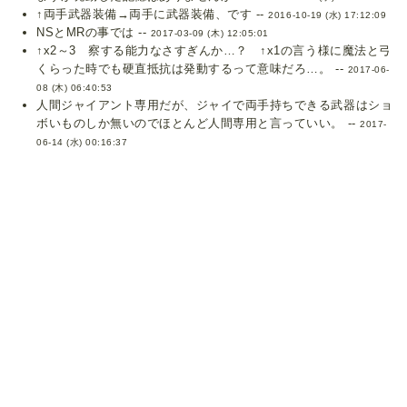
↑両手武器装備→両手に武器装備、です --
2016-10-19 (水) 17:12:09
NSとMRの事では --
2017-03-09 (木) 12:05:01
↑x2～3 察する能力なさすぎんか…？ ↑x1の言う様に魔法と弓
くらった時でも硬直抵抗は発動するって意味だろ…。 --
2017-06-
08 (木) 06:40:53
人間ジャイアント専用だが、ジャイで両手持ちできる武器はショ
ボいものしか無いのでほとんど人間専用と言っていい。 --
2017-
06-14 (水) 00:16:37