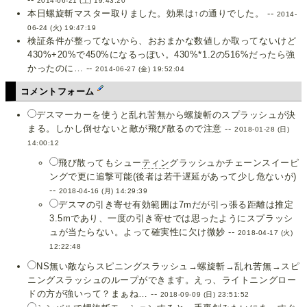
2014-06-21 (土) 19:43:20
本日螺旋斬マスター取りました。効果は↑の通りでした。 --
2014-
06-24 (火) 19:47:19
検証条件が整ってないから、おおまかな数値しか取ってないけど
430%+20%で450%になるっぽい。430%*1.2の516%だったら強
かったのに… --
2014-06-27 (金) 19:52:04
コメントフォーム
デスマーカーを使うと乱れ苦無から螺旋斬のスプラッシュが決
まる。しかし倒せないと敵が飛び散るので注意 --
2018-01-28 (日)
14:00:12
飛び散ってもシュー
ティン
グラッシュかチェーンスイーピ
ングで更に追撃可能(後者は若干遅延があって少し危ないが)
--
2018-04-16 (月) 14:29:39
デスマの引き寄せ有効範囲は7mだが引っ張る距離は推定
3.5mであり、一度の引き寄せでは思ったようにスプラッシ
ュが当たらない。よって確実性に欠け微妙 --
2018-04-17 (火)
12:22:48
NS無い敵ならスピニングスラッシュ→螺旋斬→乱れ苦無→スピ
ニングスラッシュのループができます。えっ、ライトニングロー
ドの方が強いって？まぁね… --
2018-09-09 (日) 23:51:52