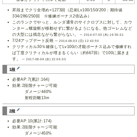
昇段までクリ全埋め+1273回（忍術Lv100/150/200：期待値
334/286/250回 ※修練ボーナス2倍込み）
このランクでやっと、ルンダ通常のサイクロプスに対して、カウ
ンター→螺旋斬が移動せずに繋がるようになる。他ゴーレムなど
の大型には残念ながら繋がらない。 --
2014-07-03 (木) 16:50:31
7/24アップデート反映 --
2014-08-03 (日) 12:43:50
クリティカル30％確保してLv100の才能ボーナス込みで修練すれ
ば丁度クリティカルが埋まるくらい（約667回）で100に届きま
す。 --
2017-08-09 (水) 22:04:33
1段
必要AP:7(累計:164)
効果:2段階チャージ可能
ダメージ440%
射程距離13m
2段
必要AP:10(累計:174)
効果:2段階チャージ可能
ダメージ450%