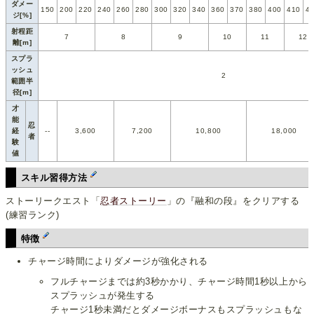
ダメー
150
200
220
240
260
280
300
320
340
360
370
380
400
410
4
ジ[%]
射程距
7
8
9
10
11
12
離[m]
スプラ
ッシュ
2
範囲半
径[m]
才
能
忍
経
--
3,600
7,200
10,800
18,000
者
験
値
スキル習得方法
ストーリークエスト「
忍者ストーリー
」の『融和の段』をクリアする
(練習ランク)
特徴
チャージ時間によりダメージが強化される
フルチャージまでは約3秒かかり、チャージ時間1秒以上から
スプラッシュが発生する
チャージ1秒未満だとダメージボーナスもスプラッシュもな