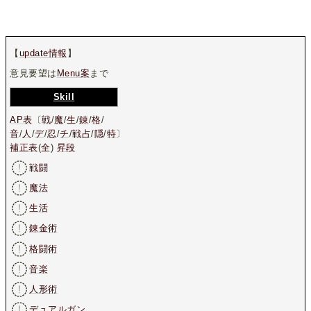
【
update情報
】
意見要望は
Menu案
まで
Skill
AP表
〔
戦
/
魔
/
生
/
錬
/
格
/
音
/
人
/
デ
/
忍
/
チ
/
戦占
/
隠
/
特
〕
補正表
(
全
)
昇段
戦闘
魔法
生活
錬金術
格闘術
音楽
人形術
デュアルガン