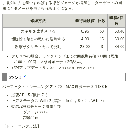
手裏剣に力を集中すればするほどダメージが増加し、ターゲットの周
囲にもダメージを与えられるようになる。
獲得×回
修練方法
獲得経験値
回数
数
スキルを成功させる
0.96
63
60.48
螺旋斬で敵との戦いに勝利する
4.00
15
60.00
攻撃がクリティカルで発動
28.00
3
84.00
クリ30%の場合、ランクアップまでの回数期待値300回（忍術
Lv100：100回 ※修練ボーナス2倍込み）
7/24アップデート変更済 --
2014-08-01 (金) 23:16:11
5ランク
パーフェクトトレーニング:217.20 MAX時ボーナス:1138.5
必要AP:15 (累計:71)
上昇ステータス:Will+2 (累計:Life+2，Str+2，Will+7)
効果:2段階チャージ攻撃可能
ダメージ380%
距離11m
【トレーニング方法】