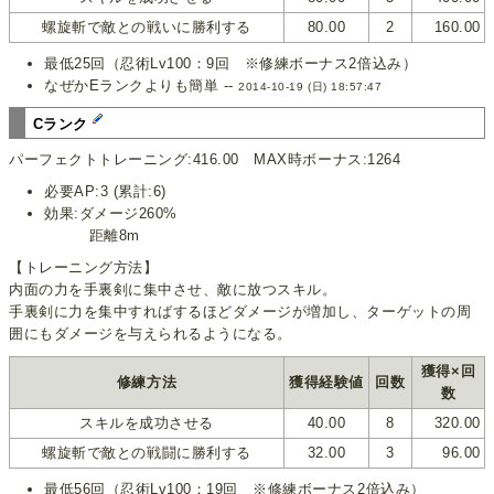
螺旋斬で敵との戦いに勝利する
80.00
2
160.00
最低25回（忍術Lv100：9回 ※修練ボーナス2倍込み）
なぜかEランクよりも簡単 --
2014-10-19 (日) 18:57:47
Cランク
パーフェクトトレーニング:416.00 MAX時ボーナス:1264
必要AP:3 (累計:6)
効果:ダメージ260%
距離8m
【トレーニング方法】
内面の力を手裏剣に集中させ、敵に放つスキル。
手裏剣に力を集中すればするほどダメージが増加し、ターゲットの周
囲にもダメージを与えられるようになる。
獲得×回
修練方法
獲得経験値
回数
数
スキルを成功させる
40.00
8
320.00
螺旋斬で敵との戦闘に勝利する
32.00
3
96.00
最低56回（忍術Lv100：19回 ※修練ボーナス2倍込み）