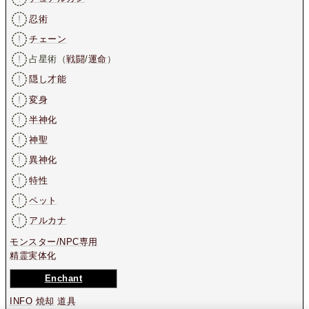
忍術
チェーン
占星術（
戦闘
/
運命
）
隠し才能
変身
半神化
神聖
異神化
特性
ペット
アルカナ
モンスター/NPC専用
精霊実体化
Enchant
INFO
焼却
道具