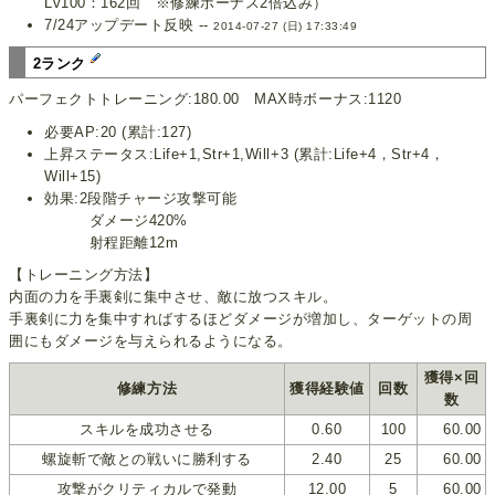
Lv100：162回 ※修練ボーナス2倍込み）
7/24アップデート反映 --
2014-07-27 (日) 17:33:49
2ランク
パーフェクトトレーニング:180.00 MAX時ボーナス:1120
必要AP:20 (累計:127)
上昇ステータス:Life+1,Str+1,Will+3 (累計:Life+4，Str+4，
Will+15)
効果:2段階チャージ攻撃可能
ダメージ420%
射程距離12m
【トレーニング方法】
内面の力を手裏剣に集中させ、敵に放つスキル。
手裏剣に力を集中すればするほどダメージが増加し、ターゲットの周
囲にもダメージを与えられるようになる。
獲得×回
修練方法
獲得経験値
回数
数
スキルを成功させる
0.60
100
60.00
螺旋斬で敵との戦いに勝利する
2.40
25
60.00
攻撃がクリティカルで発動
12.00
5
60.00