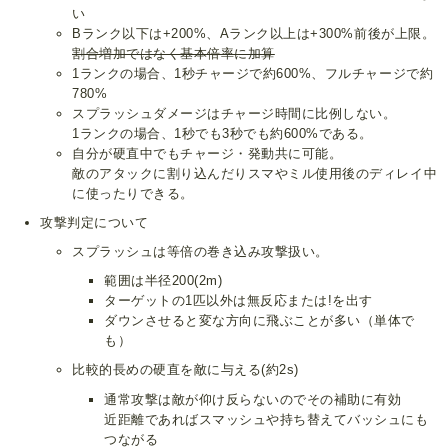
い
Bランク以下は+200%、Aランク以上は+300%前後が上限。
割合増加ではなく基本倍率に加算
1ランクの場合、1秒チャージで約600%、フルチャージで約
780%
スプラッシュダメージはチャージ時間に比例しない。
1ランクの場合、1秒でも3秒でも約600%である。
自分が硬直中でもチャージ・発動共に可能。
敵のアタックに割り込んだりスマやミル使用後のディレイ中
に使ったりできる。
攻撃判定について
スプラッシュは等倍の巻き込み攻撃扱い。
範囲は半径200(2m)
ターゲットの1匹以外は無反応または!を出す
ダウンさせると変な方向に飛ぶことが多い（単体で
も）
比較的長めの硬直を敵に与える(約2s)
通常攻撃は敵が仰け反らないのでその補助に有効
近距離であればスマッシュや持ち替えてバッシュにも
つながる