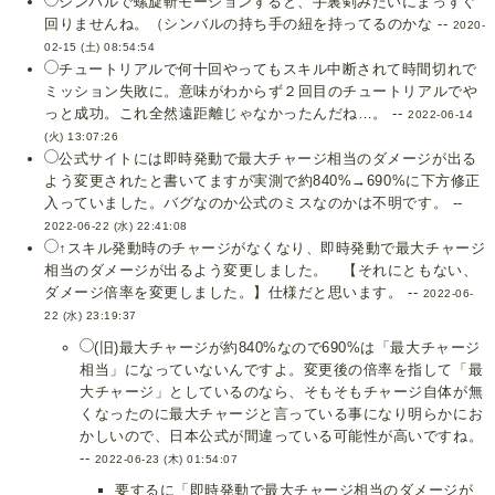
シンバルで螺旋斬モーションすると、手裏剣みたいにまっすぐ
回りませんね。（シンバルの持ち手の紐を持ってるのかな --
2020-
02-15 (土) 08:54:54
チュートリアルで何十回やってもスキル中断されて時間切れで
ミッション失敗に。意味がわからず２回目のチュートリアルでや
っと成功。これ全然遠距離じゃなかったんだね…。 --
2022-06-14
(火) 13:07:26
公式サイトには即時発動で最大チャージ相当のダメージが出る
よう変更されたと書いてますが実測で約840%→690%に下方修正
入っていました。バグなのか公式のミスなのかは不明です。 --
2022-06-22 (水) 22:41:08
↑スキル発動時のチャージがなくなり、即時発動で最大チャージ
相当のダメージが出るよう変更しました。 【それにともない、
ダメージ倍率を変更しました。】仕様だと思います。 --
2022-06-
22 (水) 23:19:37
(旧)最大チャージが約840%なので690%は「最大チャージ
相当」になっていないんですよ。変更後の倍率を指して「最
大チャージ」としているのなら、そもそもチャージ自体が無
くなったのに最大チャージと言っている事になり明らかにお
かしいので、日本公式が間違っている可能性が高いですね。
--
2022-06-23 (木) 01:54:07
要するに「即時発動で最大チャージ相当のダメージが