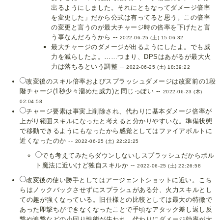
出るようにしました。それにともなってダメージ倍率
を変更した」だから公式は有ってると思う。この倍率
の変更と言うのが最大チャージ時の倍率を下げたと言
う事なんだろうから --
2022-06-25 (土) 15:06:32
最大チャージのダメージが出るようにしたよ。でも威
力を減らしたよ。……つまり、DPSはあがるが最大火
力は落ちるという調整 --
2022-06-25 (土) 18:39:22
改変後のスキル倍率およびスプラッシュダメージは改変前の1段
階チャージ(1秒少々溜めた威力)と同じっぽい --
2022-06-23 (木)
02:04:58
チャージ要素は事実上削除され、代わりに基本ダメージ倍率が
上がり範囲スキルになったと考えると分かりやすいな。準備状態
で移動できるようにもなったから感覚としてはファイアボルトに
近くなったのか --
2022-06-25 (土) 22:22:25
でも考えてみたらダウンしないしスプラッシュだからボル
ト魔法に近いけど独自スキルか --
2022-06-25 (土) 22:26:58
改変後の使い勝手としてはアージェントショットに近い。こち
らはノックバックさせずにスプラシュがある分、火力スキルとし
ての趣が強くなっている。旧仕様との比較としては最大の特徴で
あった即撃ちができなくなったことで手頃なアタック差し返し反
撃や追撃などの小回り性能が失われ、代わりにダメージ効率が大