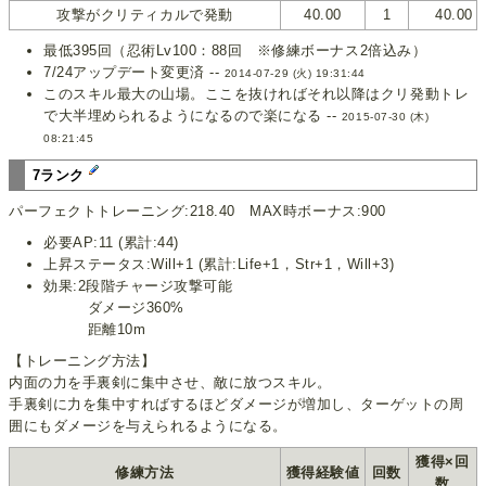
攻撃がクリティカルで発動
40.00
1
40.00
最低395回（忍術Lv100：88回 ※修練ボーナス2倍込み）
7/24アップデート変更済 --
2014-07-29 (火) 19:31:44
このスキル最大の山場。ここを抜ければそれ以降はクリ発動トレ
で大半埋められるようになるので楽になる --
2015-07-30 (木)
08:21:45
7ランク
パーフェクトトレーニング:218.40 MAX時ボーナス:900
必要AP:11 (累計:44)
上昇ステータス:Will+1 (累計:Life+1，Str+1，Will+3)
効果:2段階チャージ攻撃可能
ダメージ360%
距離10m
【トレーニング方法】
内面の力を手裏剣に集中させ、敵に放つスキル。
手裏剣に力を集中すればするほどダメージが増加し、ターゲットの周
囲にもダメージを与えられるようになる。
獲得×回
修練方法
獲得経験値
回数
数