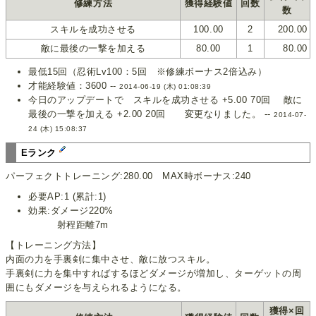
修練方法
獲得経験値
回数
数
スキルを成功させる
100.00
2
200.00
敵に最後の一撃を加える
80.00
1
80.00
最低15回（忍術Lv100：5回 ※修練ボーナス2倍込み）
才能経験値：3600 --
2014-06-19 (木) 01:08:39
今日のアップデートで スキルを成功させる +5.00 70回 敵に
最後の一撃を加える +2.00 20回 変更なりました。 --
2014-07-
24 (木) 15:08:37
Eランク
パーフェクトトレーニング:280.00 MAX時ボーナス:240
必要AP:1 (累計:1)
効果:ダメージ220%
射程距離7m
【トレーニング方法】
内面の力を手裏剣に集中させ、敵に放つスキル。
手裏剣に力を集中すればするほどダメージが増加し、ターゲットの周
囲にもダメージを与えられるようになる。
獲得×回