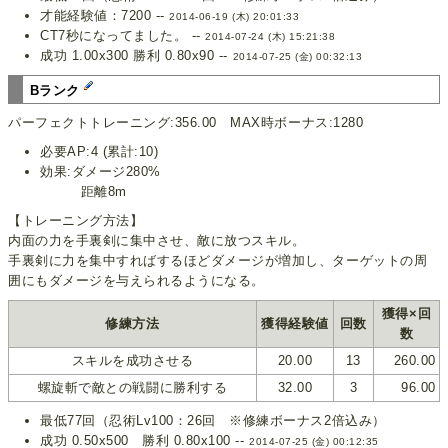
才能経験値：7200 --
2014-06-19 (木) 20:01:33
CT7秒になってました。 --
2014-07-24 (木) 15:21:38
成功 1.00x300 勝利 0.80x90 --
2014-07-25 (金) 00:32:13
Bランク
パーフェクトトレーニング:356.00 MAX時ボーナス:1280
必要AP:4 (累計:10)
効果:ダメージ280%
距離8m
【トレーニング方法】
内面の力を手裏剣に集中させ、敵に放つスキル。
手裏剣に力を集中すればするほどダメージが増加し、ターゲットの周
囲にもダメージを与えられるようになる。
獲得×回
修練方法
獲得経験値
回数
数
スキルを成功させる
20.00
13
260.00
螺旋斬で敵との戦闘に勝利する
32.00
3
96.00
最低77回（忍術Lv100：26回 ※修練ボーナス2倍込み）
成功 0.50x500 勝利 0.80x100 --
2014-07-25 (金) 00:12:35