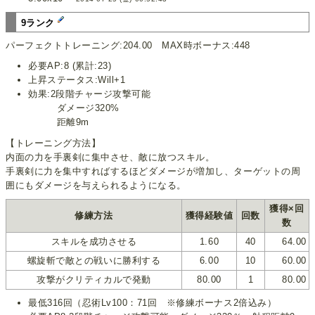
9ランク
パーフェクトトレーニング:204.00 MAX時ボーナス:448
必要AP:8 (累計:23)
上昇ステータス:Will+1
効果:2段階チャージ攻撃可能
ダメージ320%
距離9m
【トレーニング方法】
内面の力を手裏剣に集中させ、敵に放つスキル。
手裏剣に力を集中すればするほどダメージが増加し、ターゲットの周
囲にもダメージを与えられるようになる。
獲得×回
修練方法
獲得経験値
回数
数
スキルを成功させる
1.60
40
64.00
螺旋斬で敵との戦いに勝利する
6.00
10
60.00
攻撃がクリティカルで発動
80.00
1
80.00
最低316回（忍術Lv100：71回 ※修練ボーナス2倍込み）