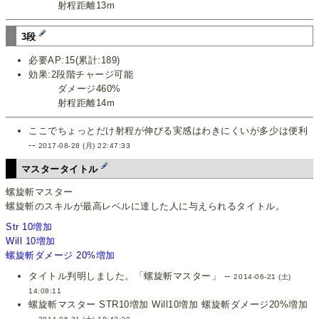
射程距離13m
3段
必要AP:15(累計:189)
効果:2段階チャージ可能
ダメージ460%
射程距離14m
ここでちょっとだけ射程が伸びる実感はわきにくいが多少は便利
--
2017-08-28 (月) 22:47:33
マスタータイトル
螺旋斬マスター
螺旋斬のスキルが最高レベルに達した人に与えられるタイトル。
Str 10増加
Will 10増加
螺旋斬ダメージ 20%増加
タイトル判明しました。「螺旋斬マスター」 --
2014-06-21 (土)
14:08:11
螺旋斬マスター STR10増加 Will10増加 螺旋斬ダメージ20%増加
--