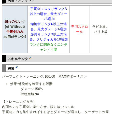
関連エンチャント
手裏剣マスタリランクA
以上の場合、最大ダメー
ジ6増加
漏れのない
◇
螺旋斬ランク6以上の場
(of Without)
専用スクロ
ラビ上級、
合、最大ダメージ6増加
手裏剣のみ
ール
バリ上級
影縛りランク3以上の場
suffix/ランク9
合、クリティカル10増加
ランクに関係なくエンチ
ャント可能
スキルランク
練習
パーフェクトトレーニング:100.00 MAX時ボーナス:--
効果:螺旋斬を練習する段階
ダメージ150%
射程距離7m
【トレーニング方法】
内面の力を手裏剣に集中させ、敵に放つスキル。
手裏剣に力を集中すればするほどダメージが増加し、ターゲットの周