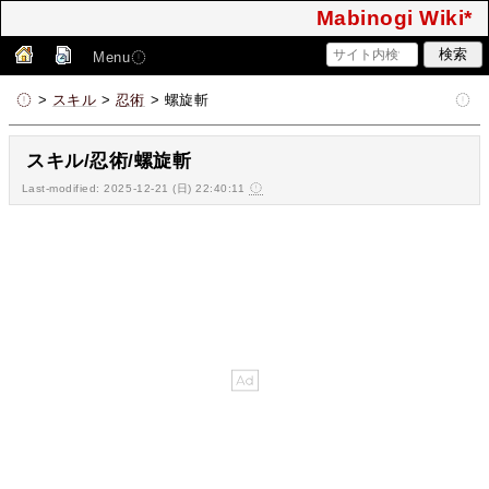
Mabinogi Wiki*
Menu
>
スキル
>
忍術
> 螺旋斬
スキル/忍術/螺旋斬
Last-modified: 2025-12-21 (日) 22:40:11