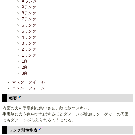
Aランク
9ランク
8ランク
7ランク
6ランク
5ランク
4ランク
3ランク
2ランク
1ランク
1段
2段
3段
マスタータイトル
コメントフォーム
概要
内面の力を手裏剣に集中させ、敵に放つスキル。
手裏剣に力を集中すればするほどダメージが増加しターゲットの周囲
にもダメージが与えられるようになる。
ランク別性能表