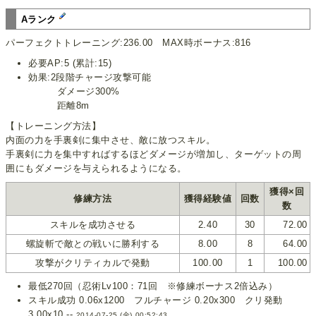
Aランク
パーフェクトトレーニング:236.00 MAX時ボーナス:816
必要AP:5 (累計:15)
効果:2段階チャージ攻撃可能
ダメージ300%
距離8m
【トレーニング方法】
内面の力を手裏剣に集中させ、敵に放つスキル。
手裏剣に力を集中すればするほどダメージが増加し、ターゲットの周
囲にもダメージを与えられるようになる。
獲得×回
修練方法
獲得経験値
回数
数
スキルを成功させる
2.40
30
72.00
螺旋斬で敵との戦いに勝利する
8.00
8
64.00
攻撃がクリティカルで発動
100.00
1
100.00
最低270回（忍術Lv100：71回 ※修練ボーナス2倍込み）
スキル成功 0.06x1200 フルチャージ 0.20x300 クリ発動
3.00x10 --
2014-07-25 (金) 00:52:43