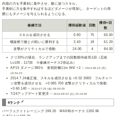
内面の力を手裏剣に集中させ、敵に放つスキル。
手裏剣に力を集中すればするほどダメージが増加し、ターゲットの周
囲にもダメージを与えられるようになる。
獲得×回
修練方法
獲得経験値
回数
数
スキルを成功させる
0.80
75
60.00
螺旋斬で敵との戦いに勝利する
3.40
18
61.20
攻撃がクリティカルで発動
24.00
4
84.00
クリ30%の場合、ランクアップまでの回数期待値351回（忍術
Lv100：117回 ※修練ボーナス2倍込み）
AP15 ダメージ380％ 射程距離11m Will +2 --
2014-06-23 (月)
18:54:25
2014.7.24修正後、スキルを成功させる +0.02 3000 フルチャー
ジ攻撃を成功させる +0.085 700 攻撃がクリティカルで発動
+0.60 140 --
2014-07-25 (金) 09:00:05
7/24アップデート変更済 --
2014-08-02 (土) 15:16:00
4ランク
パーフェクトトレーニング:199.20 MAX時ボーナス:1200.96