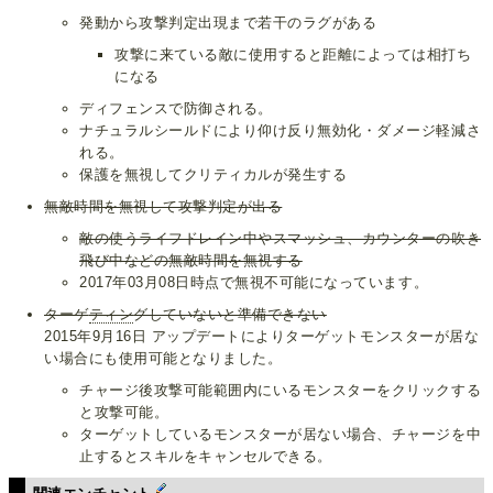
発動から攻撃判定出現まで若干のラグがある
攻撃に来ている敵に使用すると距離によっては相打ち
になる
ディフェンスで防御される。
ナチュラルシールドにより仰け反り無効化・ダメージ軽減さ
れる。
保護を無視してクリティカルが発生する
無敵時間を無視して攻撃判定が出る
敵の使うライフドレイン中やスマッシュ、カウンターの吹き
飛び中などの無敵時間を無視する
2017年03月08日時点で無視不可能になっています。
ターゲ
ティン
グしていないと準備できない
2015年9月16日 アップデートによりターゲットモンスターが居な
い場合にも使用可能となりました。
チャージ後攻撃可能範囲内にいるモンスターをクリックする
と攻撃可能。
ターゲットしているモンスターが居ない場合、チャージを中
止するとスキルをキャンセルできる。