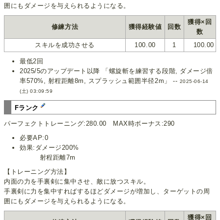
囲にもダメージを与えられるようになる。
獲得×回
修練方法
獲得経験値
回数
数
スキルを成功させる
100.00
1
100.00
最低2回
2025/5のアップデート以降 「螺旋斬を練習する段階, ダメージ倍
率570%, 射程距離8m, スプラッシュ範囲半径2m」 --
2025-06-14
(土) 03:09:59
Fランク
パーフェクトトレーニング:280.00 MAX時ボーナス:290
必要AP:0
効果:ダメージ200%
射程距離7m
【トレーニング方法】
内面の力を手裏剣に集中させ、敵に放つスキル。
手裏剣に力を集中すればするほどダメージが増加し、ターゲットの周
囲にもダメージを与えられるようになる。
獲得×回