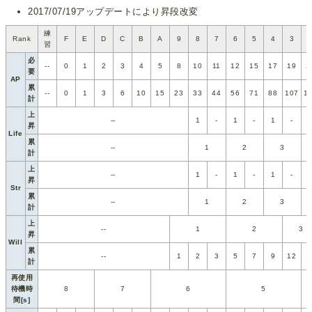
2017/07/19アップデートにより昇段改変
練
Rank
F
E
D
C
B
A
9
8
7
6
5
4
3
習
必
--
0
1
2
3
4
5
8
10
11
12
15
17
19
2
要
AP
累
--
0
1
3
6
10
15
23
33
44
56
71
88
107
1
計
上
--
1
-
1
-
1
-
昇
Life
累
--
1
2
3
計
上
--
1
-
1
-
1
-
昇
Str
累
--
1
2
3
計
上
--
1
2
3
昇
Will
累
--
1
2
3
5
7
9
12
1
計
再使用
待機時
8
7
6
5
間[s]