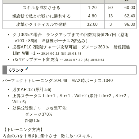
スキルを成功させる
1.20
50
60.00
螺旋斬で敵との戦いに勝利する
4.80
13
62.40
攻撃がクリティカルで発動
32.00
3
96.00
クリ30%の場合、ランクアップまでの回数期待値257回（忍術
Lv100：86回 ※修練ボーナス2倍込み）
必要AP10 2段階チャージ攻撃可能 ダメージ360％ 射程距離
10m Will +1 --
2014-06-22 (日) 18:03:48
7/24アップデート変更済 --
2014-07-30 (水) 18:53:54
6ランク
パーフェクトトレーニング:204.48 MAX時ボーナス:1040
必要AP:12 (累計:56)
上昇ステータス:Life+1，Str+1，Will+2 (累計:Life+2，Str+2，
Will+5)
効果:2段階チャージ攻撃可能
ダメージ370%
距離10m
【トレーニング方法】
内面の力を手裏剣に集中させ、敵に放つスキル。