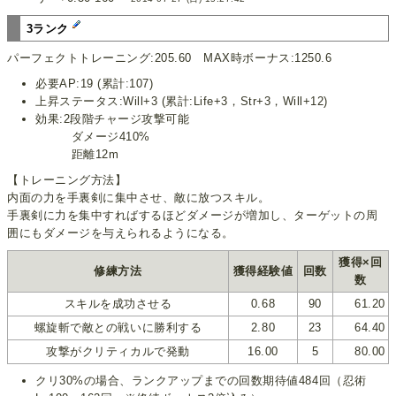
3ランク
パーフェクトトレーニング:205.60 MAX時ボーナス:1250.6
必要AP:19 (累計:107)
上昇ステータス:Will+3 (累計:Life+3，Str+3，Will+12)
効果:2段階チャージ攻撃可能
ダメージ410%
距離12m
【トレーニング方法】
内面の力を手裏剣に集中させ、敵に放つスキル。
手裏剣に力を集中すればするほどダメージが増加し、ターゲットの周
囲にもダメージを与えられるようになる。
獲得×回
修練方法
獲得経験値
回数
数
スキルを成功させる
0.68
90
61.20
螺旋斬で敵との戦いに勝利する
2.80
23
64.40
攻撃がクリティカルで発動
16.00
5
80.00
クリ30%の場合、ランクアップまでの回数期待値484回（忍術