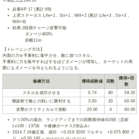
※表記上は199.20
必要AP:17 (累計:88)
上昇ステータス:Life+1，Str+1，Will+2 (累計:Life+3，Str+3，
Will+9)
効果:2段階チャージ攻撃可能
ダメージ400%
距離11m
【トレーニング方法】
内面の力を手裏剣に集中させ、敵に放つスキル。
手裏剣に力を集中すればするほどダメージが増加し、ターゲットの周
囲にもダメージを与えられるようになる。
獲得×回
修練方法
獲得経験値
回数
数
スキルを成功させる
0.74
80
59.20
螺旋斬で敵との戦いに勝利する
3.00
20
60.00
攻撃がクリティカルで発動
20.00
4
80.00
クリ30%の場合、ランクアップまでの回数期待値410回（忍術
Lv100：137回 ※修練ボーナス2倍込み）
2014.7.24修正後、成功 +0.019 3200 フルチャ +0.075 800 ク
リ +0.50 160 --
2014-07-27 (日) 15:27:42