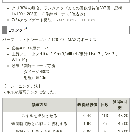
クリ30%の場合、ランクアップまでの回数期待値607回（忍術
Lv100：203回 ※修練ボーナス2倍込み）
7/24アップデート反映 --
2014-08-03 (日) 11:08:02
1ランク
パーフェクトトレーニング:120.20 MAX時ボーナス:
必要AP:30(累計:157)
上昇ステータス:Life+3,Str+3,Will+4 (累計:Life+7，Str+7，
Will+19)
効果:2段階チャージ可能
ダメージ430%
射程距離13m
【トレーニング方法】
スキルが最高ランクになった。
獲得×回
修練方法
獲得経験値
回数
数
スキルを成功させる
0.40
113
45.20
螺旋斬で敵との戦いに勝利する
1.80
25
45.00
攻撃がクリティカルで発動
6.00
5
30.00