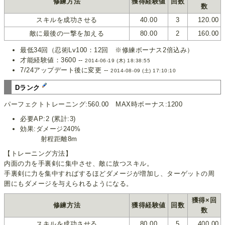
修練方法
獲得経験値
回数
数
スキルを成功させる
40.00
3
120.00
敵に最後の一撃を加える
80.00
2
160.00
最低34回（忍術Lv100：12回 ※修練ボーナス2倍込み）
才能経験値：3600 --
2014-06-19 (木) 18:38:55
7/24アップデート後に変更 --
2014-08-09 (土) 17:10:10
Dランク
パーフェクトトレーニング:560.00 MAX時ボーナス:1200
必要AP:2 (累計:3)
効果:ダメージ240%
射程距離8m
【トレーニング方法】
内面の力を手裏剣に集中させ、敵に放つスキル。
手裏剣に力を集中すればするほどダメージが増加し、ターゲットの周
囲にもダメージを与えられるようになる。
獲得×回
修練方法
獲得経験値
回数
数
スキルを成功させる
80.00
5
400.00