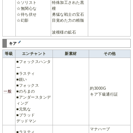
☆ソリスト
特殊加工された黒
☆無関心な
檀
☆待ち伏せ
勇猛な戦士の宝石
☆幻影
目覚めた力の精髄
波模様の鉱石
キア
等級
エンチャント
新素材
その他
■フォックスハンタ
ー
■ラスティ
■鋭い
■フォックス
約3000G
一般
■のろまの
キア下級通行証
■アンダースタンデ
ィング
■元気な
■ブラッド
デッドマン
マナハーブ
■ラスティ