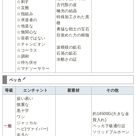
☆刺す
古代獣の皮
☆災難
極光の結晶
☆指組み
特殊加工された黒
☆求道者の
檀
☆地道な
勇猛な戦士の宝石
☆無関心な
目覚めた力の精髄
☆容易ではない
☆チャンピオン
波模様の鉱石
☆コーラス
石茎の鉱石
☆調和
冷酷さの証
☆待ち伏せ
☆マナソーサラー
ペッカ
等級
エンチャント
新素材
その他
扱い易い
慎重な
黒十字
約14500G(大きな金
ワシ
貨入れ)
ジャッカル
一般
ペッカ下級通行証
ヘビ(ヴァイパー)
ソリッドブルホーン
非凡な