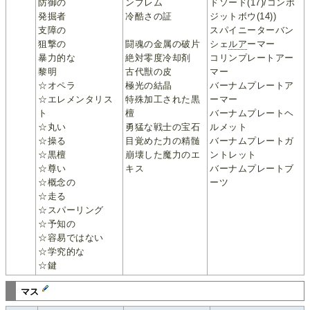
防御の
ンブレム
ドソード(17)/コンポ
発掘者
冷酷さの証
ジットボウ(14))
支障の
スパイニーターバン
狙撃の
闘魂の金属の破片
シェ
ルア
ーマー
暴力的な
絶対零度冷却剤
コリンプレートアー
黎明
古代獣の皮
マー
☆オペラ
極光の結晶
バーナムプレートア
☆エレメンタリス
特殊加工された黒
ーマー
ト
檀
バーナムプレートヘ
☆丸い
勇猛な戦士の宝石
ルメット
☆操る
目覚めた力の精髄
バーナムプレートガ
☆黒檀
崩壊した魔力のエ
ントレット
☆尊い
キス
バーナムプレートブ
☆概念の
ーツ
☆走る
☆スパーリング
☆予知の
☆容易ではない
☆学究的な
☆鍵
マス