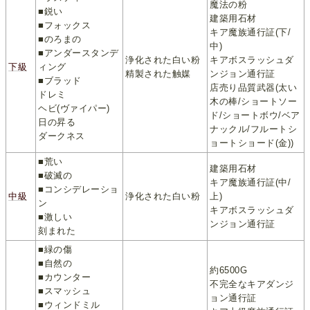
魔法の粉
■鋭い
建築用石材
■フォックス
キア魔族通行証(下/
■のろまの
中)
■アンダースタンデ
浄化された白い粉
キアボスラッシュダ
下級
ィング
精製された触媒
ンジョン通行証
■ブラッド
店売り品質武器(太い
ドレミ
木の棒/ショートソー
ヘビ(ヴァイパー)
ド/ショートボウ/ベア
日の昇る
ナックル/フルートシ
ダークネス
ョートショード(金))
■荒い
建築用石材
■破滅の
キア魔族通行証(中/
■コンシデレーショ
中級
浄化された白い粉
上)
ン
キアボスラッシュダ
■激しい
ンジョン通行証
刻まれた
■緑の傷
■自然の
約6500G
■カウンター
不完全なキアダンジ
■スマッシュ
ョン通行証
■ウィンドミル