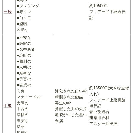
■ブレシング
約10500G
一般
■赤クマ
フィアード下級通行
■白クモ
証
■盗賊
凶暴な
■不安な
■静寂の
■名誉ある
■絶叫の
■勝利の
■未明の
■精密な
■予言の
■妄想の
約13500G(大きな金貨
☆角
浄化された白い粉
入れ)
マナニードル
精製された触媒
フィアード上級魔族
支障の
再生の粉
中級
通行証
中古の
覚醒した力の欠片
青い改造石
増幅の
亀裂が生じた黒い
建築用石材
着実な
金属
アスター抽出液
勲章
広闊な