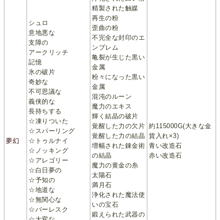
精製された触媒
再生の粉
シュロ
歪曲の粉
意地悪な
不完全な封印のエ
支障の
ンブレム
アークリッチ
亀裂が生じた黒い
記憶
金属
氷の破片
粉々になった黒い
奇妙な
金属
不可思議な
混沌のルーン
義侠的な
魔力のエキス
長持ちする
輝く結晶の破片
☆凍りついた
覚醒した力の欠片
約115000G(大きな金
☆スパーリング
覚醒した力の結晶
貨入れ×3)
夢幻
☆トゥルナイ
増幅された錬金術
青い改造石
☆ノッキング
の結晶
赤い改造石
☆アレゴリー
魔力の黄金の糸
☆白日夢の
太陽石
☆予知の
満月石
☆地道な
浄化された魔法使
☆無関心な
いの宝石
☆バーレスク
鍛えられた武器の
☆大変な