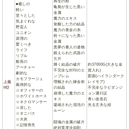
再生の粉
■癒しの
亀裂が生じた黒い
軽い
金属
堂々とした
魔力のエキス
気まぐれな
覚醒した力の結晶
野蛮人
魔力の黄金の糸
ユニオン
粉々になった黒い
原理の
金属
驚くべき
悪夢の番人の遺物
ライフ
鍛えられた武器の
リプル
欠片
船長の
輝く結晶の破片
約37000G(大きな金
アーチャー
不完全な封印のエ
貨入れ)
劇的な
ンブレム
図面(ハイランダーク
カモフラージュ
上級
増幅された錬金術
レイモア)
義侠的な
HD
の結晶
不完全なラビダンジ
☆オフィサーの
崩壊した魔力のエ
ョン通行証
☆ホワイトホース
キス
青い改造石
☆ネクロマンサー
凝縮された混沌の
光る丈夫な紐
☆戻した
ルーン
☆オニバス
☆火炎
闘魂の金属の破片
☆記憶喪失
絶対零度冷却剤