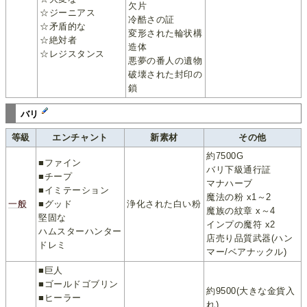
欠片
☆ジーニアス
冷酷さの証
☆矛盾的な
変形された輪状構
☆絶対者
造体
☆レジスタンス
悪夢の番人の遺物
破壊された封印の
鎖
バリ
等級
エンチャント
新素材
その他
約7500G
■ファイン
バリ下級通行証
■チープ
マナハーブ
■イミテーション
魔法の粉 x1～2
一般
■グッド
浄化された白い粉
魔族の紋章 x～4
堅固な
インプの魔符 x2
ハムスターハンター
店売り品質武器(ハン
ドレミ
マー/ベアナックル)
■巨人
■ゴールドゴブリン
約9500(大きな金貨入
■ヒーラー
れ)