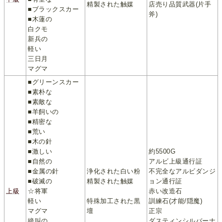
精製された触媒
店売り品質武器(片手
■ブラックスカー
斧)
■木蓮の
白クモ
新兵の
軽い
三日月
マグマ
■グリーンスカー
■素朴な
■素敵な
■羊飼いの
■精密な
■荒い
■木の針
■激しい
約5500G
■自然の
アルビ上級通行証
■金属の針
浄化された白い粉
不完全なアルビダンジ
■破滅の
精製された触媒
ョン通行証
上級
☆将軍
赤い改造石
軽い
特殊加工された黒
訓練石(才能/隠魔)
マグマ
壇
正宗
絶叫の
ダス
ティン
シルバーナ