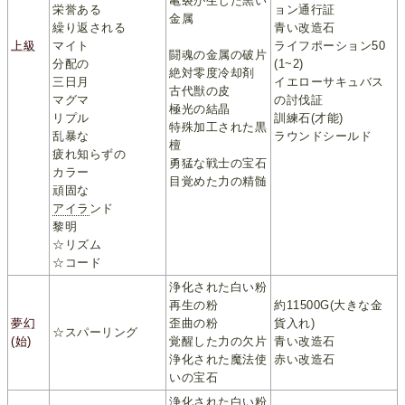
亀裂が生じた黒い
栄誉ある
ョン通行証
金属
繰り返される
青い改造石
上級
マイト
ライフポーション50
闘魂の金属の破片
分配の
(1~2)
絶対零度冷却剤
三日月
イエローサキュバス
古代獣の皮
マグマ
の討伐証
極光の結晶
リプル
訓練石(才能)
特殊加工された黒
乱暴な
ラウンドシールド
檀
疲れ知らずの
勇猛な戦士の宝石
カラー
目覚めた力の精髄
頑固な
アイラ
ンド
黎明
☆リズム
☆コード
浄化された白い粉
再生の粉
約11500G(大きな金
夢幻
歪曲の粉
貨入れ)
☆スパーリング
(始)
覚醒した力の欠片
青い改造石
浄化された魔法使
赤い改造石
いの宝石
浄化された白い粉