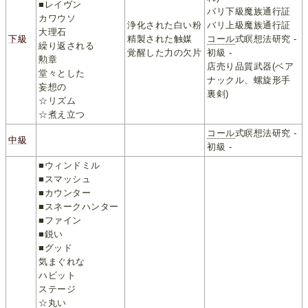
■レイヴン
バリ下級魔族通行証
カワウソ
浄化された白い粉
バリ上級魔族通行証
大理石
下級
精製された触媒
コール
式瞑想法研究 -
繰り返される
覚醒した力の欠片
初級 -
勲章
店売り品質武器(ベア
堂々とした
ナックル、螺旋形手
妄想の
裏剣)
☆リズム
☆煮え立つ
コール
式瞑想法研究 -
中級
初級 -
■ウィンドミル
■スマッシュ
■カウンター
■スネークハンター
■ファイン
■鋭い
■グッド
気まぐれな
ハビット
ステージ
☆丸い