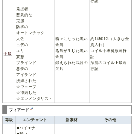
行証
発掘者
悲劇的な
克服
防御の
オートマチック
大佐
粉々になった黒い
約14501G（大きな金
古代の
金属
貨入れ）
ユリ
亀裂が生じた黒い
コイル中級魔族通行
中級
妄想
金属
証
ブラインド
鍛えられた武器の
深淵のコイル上級通
悪夢の
欠片
行証
アイラ
ンド
洗練された
☆ウェーブ
☆凍結した
☆エレメンタリスト
フィアード
等級
エンチャント
新素材
その他
■ハイエナ
■賢い