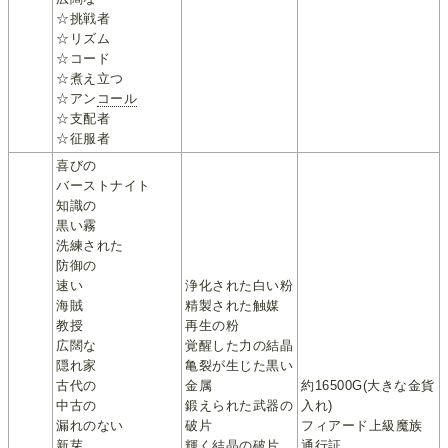
☆挑戦者
☆リズム
☆コード
☆煮え立つ
☆アン
コール
☆支配者
☆征服者
喜びの
バーストナイト
知識の
黒い霧
洗練された
防御の
速い
浄化された白い粉
海賊
精製された触媒
教授
再生の粉
広闊な
覚醒した力の結晶
隠れ家
亀裂が生じた黒い
古代の
金属
約16500G(大きな金貨
中古の
鍛えられた武器の
入れ)
漏れのない
破片
フィアード上級魔族
新芽
輝く結晶の破片
通行証