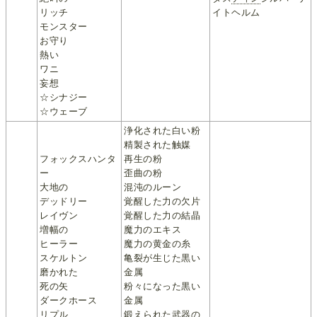
リッチ
イトヘルム
モンスター
お守り
熱い
ワニ
妄想
☆シナジー
☆ウェーブ
浄化された白い粉
精製された触媒
フォックスハンタ
再生の粉
ー
歪曲の粉
大地の
混沌のルーン
デッドリー
覚醒した力の欠片
レイヴン
覚醒した力の結晶
増幅の
魔力のエキス
ヒーラー
魔力の黄金の糸
スケルトン
亀裂が生じた黒い
磨かれた
金属
死の矢
粉々になった黒い
ダークホース
金属
リプル
鍛えられた武器の