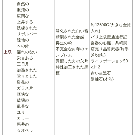
自然の
混沌の
広闊な
上昇する
約12500G(大きな金貨
洗練された
浄化された白い粉
入れ)
リボルバー
精製された触媒
バリ上級魔族通行証
陸地の
再生の粉
楽器の心臓、共鳴胴
木の針
不完全な封印のエ
店売り品質武器(片手
上級
漏れのない
ンブレム
斧/短剣)
栄誉ある
覚醒した力の欠片
ライフポーション50
三日月
特殊加工された黒
x1~2
加熱された
檀
赤い改造石
堂々とした
訓練石(才能)
爆発の
ガラス片
爽快な
破壊の
乱暴な
ユリ
カラー
悪夢の
☆オペラ