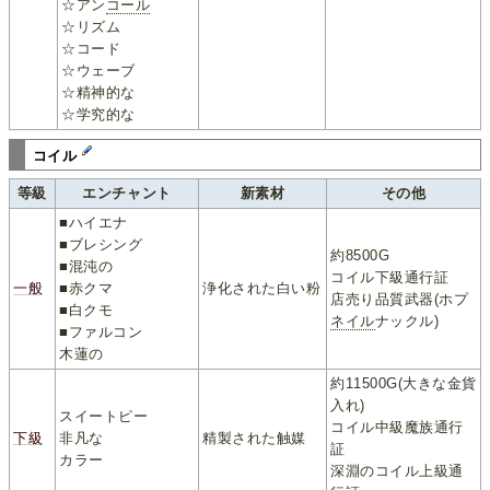
☆アン
コール
☆リズム
☆コード
☆ウェーブ
☆精神的な
☆学究的な
コイル
等級
エンチャント
新素材
その他
■ハイエナ
■ブレシング
約8500G
■混沌の
コイル下級通行証
一般
■赤クマ
浄化された白い粉
店売り品質武器(ホプ
■白クモ
ネイル
ナックル)
■ファルコン
木蓮の
約11500G(大きな金貨
入れ)
スイートピー
コイル中級魔族通行
下級
非凡な
精製された触媒
証
カラー
深淵のコイル上級通