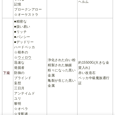
ヘルム
記憶
ブロークンアロー
☆オーケストラ
■精密な
■扱い易い
■リッチ
■バンシー
■デッドリー
ハードペッカ
☆根本の
☆
ウィロウ
浄化された白い粉
迅速な
約15500G(大きな金
精製された触媒
発掘者
貨入れ)
粉々になった黒い
下級
防御の
赤い改造石
金属
ブラインド
ペッカ中級魔族通行
亀裂が生じた黒い
妄想
証
金属
三日月
アンテイムド
ユリ
黎明
☆オペラ
☆支配者