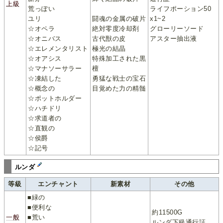
上級
荒っぽい
ライフポーション50
ユリ
闘魂の金属の破片
x1~2
☆オペラ
絶対零度冷却剤
グローリーソード
☆オニバス
古代獣の皮
アスター抽出液
☆エレメンタリスト
極光の結晶
☆オアシス
特殊加工された黒
☆マナソーサラー
檀
☆凍結した
勇猛な戦士の宝石
☆概念の
目覚めた力の精髄
☆ポットホルダー
☆ハチドリ
☆求道者の
☆直観の
☆侯爵
☆記号
ルンダ
等級
エンチャント
新素材
その他
■緑の
■便利な
約11500G
一般
■荒い
ルンダ下級通行証