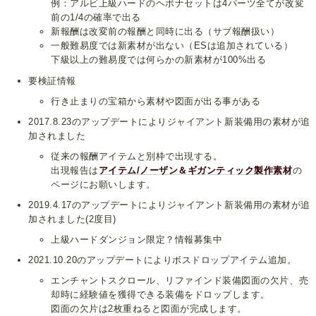
例：アルビ上級ハードのヘボナセットは4パーツ全てが改変
前の1/4の確率で出る
新報酬は改変前の報酬と同時に出る（サブ報酬扱い）
一般難易度では新素材が出ない（ESは追加されている）
下級以上の難易度では何らかの新素材が100%出る
要検証情報
行き止まりの宝箱から素材や図面が出る事がある
2017.8.23のアップデートによりジャイアント新装備用の素材が追
加されました
従来の報酬アイテムと別枠で出現する。
出現報告は
アイテム/ノーザン＆ギガンティック製作素材
の
ページにお願いします。
2019.4.17のアップデートによりジャイアント新装備用の素材が追
加されました(2度目)
上級ハードダンジョン限定？情報募集中
2021.10.20のアップデートによりボスドロップアイテム追加。
エンチャントスクロール、リファインド装備図面の欠片、売
却時に経験値を獲得できる装備をドロップします。
図面の欠片は2枚重ねると図面が完成します。