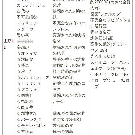
約27000G(大きな金貨
カモフラージュ
欠片
入れ)
古代の
破壊された封印の
図面(ファルカタ)
不可思議な
鎖
不完全なラビダンジョ
デミリッチ
不完全な封印のエ
ン通行証
フクロウ
ンブレム
青い改造石
黒い霧
変形された輪状構
訓練石(才能)
上級H
義侠的な
造体
高耐久武器(グラディ
D
妄想の
増幅された錬金術
ウス(19))
☆オフィサー
の結晶
光る丈夫な紐
☆潔白な
悪夢の番人の遺物
スパイニーターバンシ
☆将軍
断固たる刃の破片
ェルブーツ(女性用)
☆戻した
輝く結晶の破片
ヘボナサークレット/
☆ホワイトホース
冷酷さの証
グローブ/シューズ/ロ
☆トゥルナイ
崩壊した魔力のエ
ーブ
☆グロッキー
キス
☆鋼鉄針
凝縮された混沌の
☆指組み
ルーン
☆白日夢
☆精神的な
闘魂の金属の破片
☆バーレスク
絶対零度冷却剤
☆チャンピオン
古代獣の皮
☆放浪者
極光の結晶