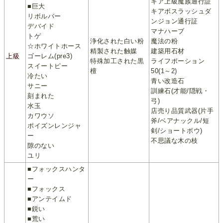
キア上級魔族通行証
■巨大
キアボスラッシュダ
リボルバー
ンジョン通行証
デバイド
マナハーブ
トゲ
浄化された白い粉
魔法の粉
☆ホワイトホース
精製された触媒
建築用石材
上級
ゴーレム(pre3)
特殊加工された黒
ライフポーション
スイートピー
檀
50(1～2)
冷たい
青い改造石
サニー
訓練石(才能/隠戦・
刻まれた
弓)
水玉
店売り品質武器(片手
カワウソ
斧/ベアナックル/短
ポイズンレンジャ
剣/ショートボウ)
ー
不思議な木の枝
隙のない
ユリ
■フォックスハンタ
ー
■フォックス
■アンテイムド
■鋭い
■荒い