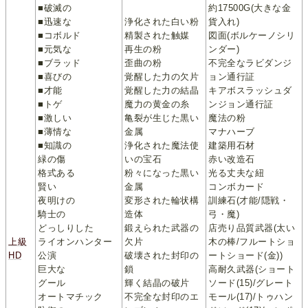
■破滅の
約17500G(大きな金
■迅速な
浄化された白い粉
貨入れ)
■コボルド
精製された触媒
図面(ボルケーノシリ
■元気な
再生の粉
ンダー)
■ブラッド
歪曲の粉
不完全なラビダンジ
■喜びの
覚醒した力の欠片
ョン通行証
■才能
覚醒した力の結晶
キアボスラッシュダ
■トゲ
魔力の黄金の糸
ンジョン通行証
■激しい
亀裂が生じた黒い
魔法の粉
■薄情な
金属
マナハーブ
■知識の
浄化された魔法使
建築用石材
緑の傷
いの宝石
赤い改造石
格式ある
粉々になった黒い
光る丈夫な紐
賢い
金属
コンボカード
夜明けの
変形された輪状構
訓練石(才能/隠戦・
騎士の
造体
弓・魔)
どっしりした
鍛えられた武器の
店売り品質武器(太い
上級
ライオンハンター
欠片
木の棒/フルートショ
HD
公演
破壊された封印の
ートショード(金))
巨大な
鎖
高耐久武器(ショート
グール
輝く結晶の破片
ソード(15)/グレート
オートマチック
不完全な封印のエ
モール(17)/トゥハン