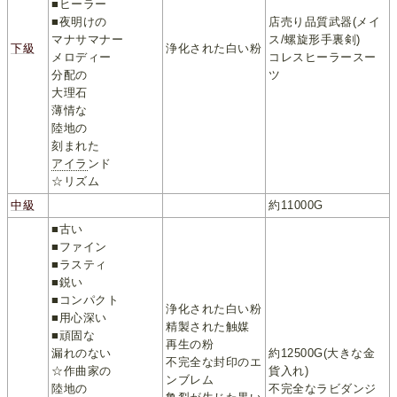
■ヒーラー
■夜明けの
店売り品質武器(メイ
マナサマナー
ス/螺旋形手裏剣)
下級
浄化された白い粉
メロディー
コレスヒーラースー
分配の
ツ
大理石
薄情な
陸地の
刻まれた
アイラ
ンド
☆リズム
中級
約11000G
■古い
■ファイン
■ラスティ
■鋭い
■コンパクト
浄化された白い粉
■用心深い
精製された触媒
■頑固な
再生の粉
漏れのない
約12500G(大きな金
不完全な封印のエ
☆作曲家の
貨入れ)
ンブレム
陸地の
不完全なラビダンジ