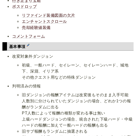
行き止まり宝箱
ボスドロップ
リファインド装備図面の欠片
エンチャントスクロール
売却経験値装備
コメントフォーム
基本事項
改変対象外ダンジョン
初級、一般ハード、セイレーン、セイレーンハード、城地
下、深淵、イリア系
その他クエスト用などの特殊ダンジョン
判明済みの情報
旧ダンジョンの報酬アイテムは改変後もそのまま入手可能
人数別に分けられていたダンジョンの場合、どれか1つの報
酬がランダムに出る
PT人数によって報酬の種類が変わる事は無い
上級ハードダンジョンの場合、統合された下級ハード・中級
ハードの報酬に加えて一般ハードの報酬も出る
旧サブ報酬もランダムに抽選される