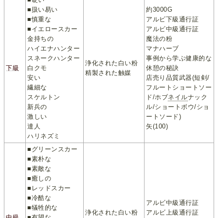
■扱い易い
約3000G
■慎重な
アルビ下級通行証
■イエロースカー
アルビ中級通行証
金持ちの
魔法の粉
ハイエナハンター
マナハーブ
スネークハンター
事例から学ぶ健康的な
浄化された白い粉
下級
白クモ
休憩の秘訣
精製された触媒
安い
店売り品質武器(短剣/
繊細な
フルートショートソー
スケルトン
ド/ホブ
ネイル
ナック
新兵の
ル/ショートボウ/ショ
激しい
ートソード)
達人
矢(100)
ハリネズミ
■グリーンスカー
■素朴な
■素敵な
■癒しの
■レッドスカー
■冷酷な
アルビ中級通行証
■犠牲的な
浄化された白い粉
アルビ上級通行証
中級
■有望な