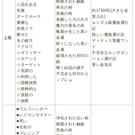
精製された触媒
☆品位ある
再生の粉
克服
約17500G(大きな金
歪曲の粉
ダークホース
貨入れ)
覚醒した力の欠片
優雅な
ルンダ上級魔族通行
魔力の黄金の糸
赤黒クマ
証
亀裂が生じた黒い
痩せた
怪しい魔族通行証
上級
金属
氷の破片
ディティス聖魔ワン
粉々になった黒い
フクロウ
ド
金属
☆オフィサー
不完全なルンダダン
破壊された封印の
☆オアシス
ジョン通行証
鎖
☆ターゲット
青い改造石
輝く結晶の破片
☆長調の
不完全な封印のエ
☆利用した
ンブレム
☆昏睡状態
☆精神的な
☆直観の
☆侯爵
■ウルフハンター
■レイヴンサマナー
浄化された白い粉
■荒い
精製された触媒
■生命の
歪曲の粉
■ブレシング