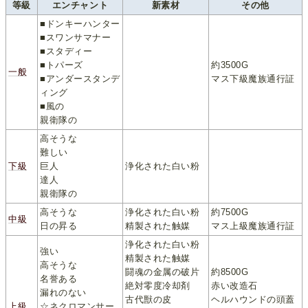
等級
エンチャント
新素材
その他
■ドンキーハンター
■スワンサマナー
■スタディー
■トパーズ
約3500G
一般
■アンダースタンデ
マス下級魔族通行証
ィング
■風の
親衛隊の
高そうな
難しい
下級
巨人
浄化された白い粉
達人
親衛隊の
高そうな
浄化された白い粉
約7500G
中級
日の昇る
精製された触媒
マス上級魔族通行証
浄化された白い粉
強い
精製された触媒
高そうな
闘魂の金属の破片
約8500G
名誉ある
絶対零度冷却剤
赤い改造石
漏れのない
古代獣の皮
ヘルハウンドの頭蓋
上級
☆ネクロマンサー