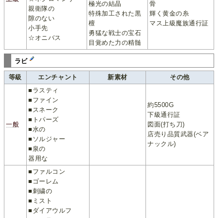
極光の結晶
骨
親衛隊の
特殊加工された黒
輝く黄金の糸
隙のない
檀
マス上級魔族通行証
小手先
勇猛な戦士の宝石
☆オニバス
目覚めた力の精髄
ラビ
等級
エンチャント
新素材
その他
■ラスティ
■ファイン
約5500G
■スネーク
下級通行証
■トパーズ
一般
図面(打ち刀)
■水の
店売り品質武器(ベア
■ソルジャー
ナックル)
■泉の
器用な
■ファルコン
■ゴーレム
■刺繍の
■ミスト
■ダイアウルフ