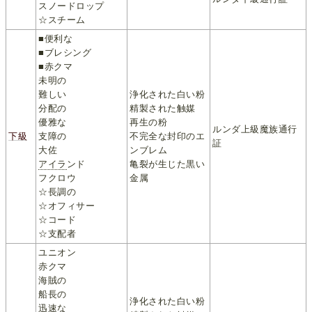
スノードロップ
☆スチーム
■便利な
■ブレシング
■赤クマ
未明の
難しい
浄化された白い粉
分配の
精製された触媒
優雅な
再生の粉
ルンダ上級魔族通行
下級
支障の
不完全な封印のエ
証
大佐
ンブレム
アイラ
ンド
亀裂が生じた黒い
フクロウ
金属
☆長調の
☆オフィサー
☆コード
☆支配者
ユニオン
赤クマ
海賊の
船長の
浄化された白い粉
迅速な