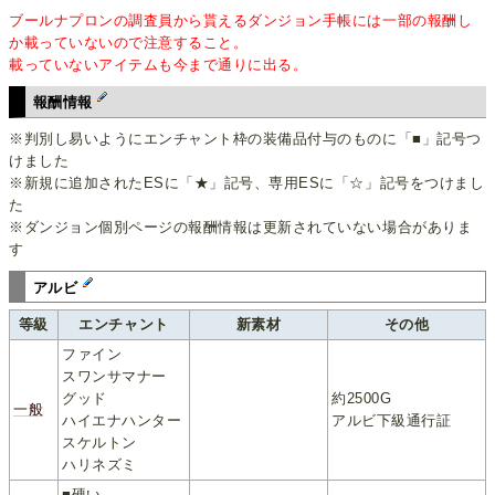
ブールナプロンの調査員から貰えるダンジョン手帳には一部の報酬し
か載っていないので注意すること。
載っていないアイテムも今まで通りに出る。
報酬情報
※判別し易いようにエンチャント枠の装備品付与のものに「■」記号つ
けました
※新規に追加されたESに「★」記号、専用ESに「☆」記号をつけまし
た
※ダンジョン個別ページの報酬情報は更新されていない場合がありま
す
アルビ
等級
エンチャント
新素材
その他
ファイン
スワンサマナー
グッド
約2500G
一般
ハイエナハンター
アルビ下級通行証
スケルトン
ハリネズミ
■硬い