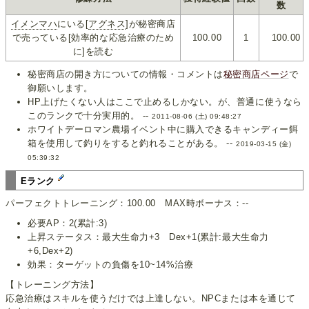
数
イメンマハ
にいる[
アグネス
]が秘密商店
で売っている[効率的な応急治療のため
100.00
1
100.00
に]を読む
秘密商店の開き方についての情報・コメントは
秘密商店ページ
で
御願いします。
HP上げたくない人はここで止めるしかない。が、普通に使うなら
このランクで十分実用的。 --
2011-08-06 (土) 09:48:27
ホワイトデーロマン農場イベント中に購入できるキャンディー餌
箱を使用して釣りをすると釣れることがある。 --
2019-03-15 (金)
05:39:32
Eランク
パーフェクトトレーニング：100.00 MAX時ボーナス：--
必要AP：2(累計:3)
上昇ステータス：最大生命力+3 Dex+1(累計:最大生命力
+6,Dex+2)
効果：ターゲットの負傷を10~14%治療
【トレーニング方法】
応急治療はスキルを使うだけでは上達しない。NPCまたは本を通じて