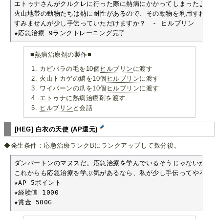
エトゥナさんがクルクレに行った際に熱病にかかってしまったようで
火山地帯の動物たちは熱に耐性があるので、その動物を利用すれば回復
すみませんが少し手伝っていただけますか？　- ヒルブリン

★応急治療 9ランクトレーニング完了
■熱病治療剤の製作■
カピバラの毛を10個
ヒルブリン
に渡す
火山トカゲの鱗を10個
ヒルブリン
に渡す
ワイバーンの爪を10個
ヒルブリン
に渡す
エトゥナ
に熱病治療剤を渡す
ヒルブリン
と会話
[HEG] 白衣の天使 (AP還元)
◆発生条件：応急治療ランクBにランクアップして数分後。
ダンバートンのマヌスだ。応急治療を学んでいるそうじゃないか。

これからも応急治療を学ぶ気があるなら、私が少し手伝ってやろう。 
★AP 5ポイント

★経験値 1000

★賞金 500G