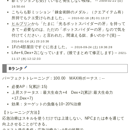
影ミッションも受けていると発生しない模様。 --
2009-02-22 (日)
16:50:44
こちらも影ミッション「錬金術師のメダル」（クエアイテム有）
所持でもクエ受けられました。 --
2010-02-18 (木) 01:13:27
ヒルブリン
から「たまに「光るポットスパイダーの牙」を持って
きて～必要なのは、ただの「ポットスパイダーの牙」なので気を
付けてください」と言われた。間違える奴、多いのか？(笑) --
2014-01-14 (火) 23:10:36
1Fの4部屋目ですぐに出ました。 --
2016-09-24 (土) 19:36:28
Life+6,Dex+2になっています。(後でまとめて修正します) --
2021-
11-17 (水) 12:12:33
Bランク
パーフェクトトレーニング：100.00 MAX時ボーナス：--
必要AP：5(累計:15)
上昇ステータス：最大生命力+4 Dex+2(累計:最大生命力
+17,Dex+7)
効果：ターゲットの負傷を10~20%治療
【トレーニング方法】
応急治療はスキルを使うだけでは上達しない。NPCまたは本を通じて
向上させることができる。
クエスト発生条件：応急治療ランクBの状態で、