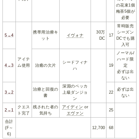
の花束1個
梅茶5個が
必要
常時販売
携帯用治療キ
30万
シーズン
5→4
イヴォナ
17
ット
DC
DCでも購
入可
ノーマル/
アイテ
ハード限
シードフィナ
4→3
ム使用
治癒の欠片
19
定
ハ
必ずは出
ない
深淵のペッカ
治療と回復の
必ずは出
3→2
上級ダンジョ
22
書
ない
ン
クエス
残された者の
アイディン
or
2→1
25
ト完了
気持ち
エヴァン
合計
(F～
12,700
68
6)