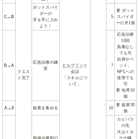
ポットスパイ
要 ポット
ダーの
C→B
5
スパイダ
牙を手に入れ
ーの牙1個
よう！
応急治療
10回
負傷なし
でも可
自身やペ
応急治療の練
B→A
ヒルブリン
と
7
ット、
習
クエス
会話
NPCへの
ト完了
「スキルにつ
使用でも
いて」
可
要 包帯10
個
-
要 硫黄30
A→9
硫黄を集める
10
個
カピバラ
の毛
火山トカ
熱病治療剤の
ゲの鱗