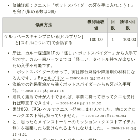
修練詳細：クエスト『ポットスパイダーの牙を手に入れよう！』
を完了(集める数は1個)
獲得経験
回
獲得×回
修練方法
値
数
数
ケルラベースキャンプ
にいる[
ヒルブリン
]
100.00
1
100.00
と[スキルについて]で会話する
牙は、カルー森遺跡1Fの「怪しい ポットスパイダー」から入手可
能です。カルー森パーツＤでは「怪しい」タイトル持ちが出ない
ため入手不可能です。
「ポットスパイダーの牙って、実は部分麻酔や陣痛剤の材料にな
るんです。」By
ヒルブリン
--
2007-10-12 (金) 12:41:36
漁船での釣果宝箱から沸くポットスパイダーからも牙が入手可
能。--
2008-1-23 (水) 18:41:36
運良く露店で牙が入手できれば、事前に持って行ってクエを受け
れば即完了できます。 --
2008-10-19 (日) 23:34:52
累計850、現5レベルでクエスト発生しませんでした。他にスクロ
ールクエスト等は持っていません。 --
2008-12-28 (日) 17:01:04
と、思ったらメインストーリーのミッション（クエストアイテム
無）を破棄したら受けられるようになりました。 --
2008-12-28 (日)
17:43:51