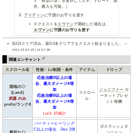
ド「精霊の涙」を選択して入手。トレード、販
売、購入も可能。）
アイディン
に守護のお守りを渡す
※クエストを
エヴァン
で開始した場合は、
エヴァン
に守護のお守りを渡す
旧G3クリア済み、新G3未クリアでもクエスト始まりました。 --
2021-05-02 (日) 14:07:38
関連エンチャント
スクロール名
性能・Lv制限・条件
アイテム
ドロップ
応急治療D以上の場
合、最大ダメージ4増
陸地の◇
加
ジェニファー
ガ
(Land)
スクロー
応急治療B以上の場
ーネットプレゼ
武器 のみ
ル
合、最大ダメージ4増
ント報酬
prefix/ランク8
加
Luck 10減少
パーティーヒーリング
ボスラッシュダ
C以上の場合、Dex 2増
親切な◇
ンジョン