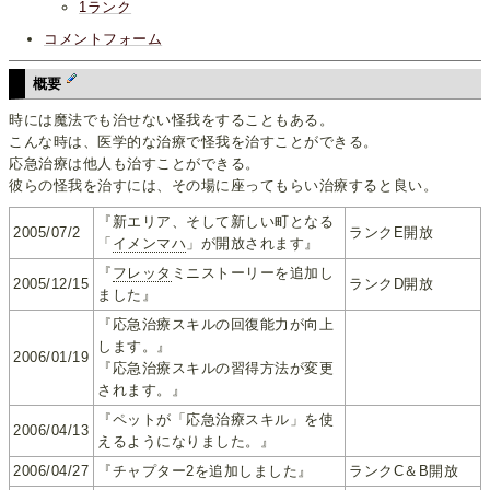
1ランク
コメントフォーム
概要
時には魔法でも治せない怪我をすることもある。
こんな時は、医学的な治療で怪我を治すことができる。
応急治療は他人も治すことができる。
彼らの怪我を治すには、その場に座ってもらい治療すると良い。
『新エリア、そして新しい町となる
2005/07/2
ランクE開放
「
イメンマハ
」が開放されます』
『
フレッタ
ミニストーリーを追加し
2005/12/15
ランクD開放
ました』
『応急治療スキルの回復能力が向上
します。』
2006/01/19
『応急治療スキルの習得方法が変更
されます。』
『ペットが「応急治療スキル」を使
2006/04/13
えるようになりました。』
2006/04/27
『チャプター2を追加しました』
ランクC＆B開放