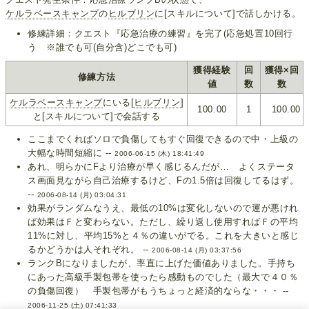
ケルラベースキャンプ
の
ヒルブリン
に[スキルについて]で話しかける。
修練詳細：クエスト『応急治療の練習』を完了(応急処置10回行
う ※誰でも可(自分含)どこでも可)
獲得経験
回
獲得×回
修練方法
値
数
数
ケルラベースキャンプ
にいる[
ヒルブリン
]
100.00
1
100.00
と[スキルについて]で会話する
ここまでくればソロで負傷してもすぐ回復できるので中・上級の
大幅な時間短縮に --
2006-06-15 (木) 18:41:49
あれ、明らかにFより治療が早く感じるんだが… よくステータ
ス画面見ながら自己治療するけど、Fの1.5倍は回復してるはず。
--
2006-08-14 (月) 03:04:31
効果がランダムなうえ、最低の10%は変化しないので運が悪けれ
ば効果はＦと変わらない。ただし、繰り返し使用すればＦの平均
11%に対し、平均15%と４％の違いがでる。これを大きいと感じ
るかどうかは人それぞれ。 --
2006-08-14 (月) 03:37:56
ランクBになりましたが、率直に上げた価値ありました。手持ち
にあった高級手製包帯を使ったら感動ものでした（最大で４０％
の負傷回復） 手製包帯がもうちょっと経済的ならな・・・ --
2006-11-25 (土) 07:41:33