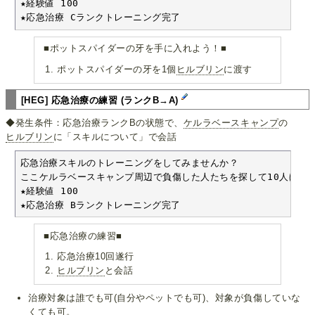
★経験値 100

★応急治療 Cランクトレーニング完了
■ポットスパイダーの牙を手に入れよう！■
ポットスパイダーの牙を1個
ヒルブリン
に渡す
[HEG] 応急治療の練習 (ランクB→A)
◆発生条件：応急治療ランクBの状態で、
ケルラベースキャンプ
の
ヒルブリン
に「スキルについて」で会話
応急治療スキルのトレーニングをしてみませんか？

ここケルラベースキャンプ周辺で負傷した人たちを探して10人ほど治
★経験値 100

★応急治療 Bランクトレーニング完了
■応急治療の練習■
応急治療10回遂行
ヒルブリン
と会話
治療対象は誰でも可(自分やペットでも可)、対象が負傷していな
くても可。