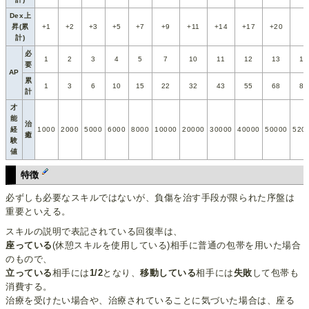
Dex上
昇(累
+1
+2
+3
+5
+7
+9
+11
+14
+17
+20
計)
必
1
2
3
4
5
7
10
11
12
13
15
要
AP
累
1
3
6
10
15
22
32
43
55
68
83
計
才
能
治
経
1000
2000
5000
6000
8000
10000
20000
30000
40000
50000
520
癒
験
値
特徴
必ずしも必要なスキルではないが、負傷を治す手段が限られた序盤は
重要といえる。
スキルの説明で表記されている回復率は、
座っている
(休憩スキルを使用している)相手に普通の包帯を用いた場合
のもので、
立っている
相手には
1/2
となり、
移動している
相手には
失敗
して包帯も
消費する。
治療を受けたい場合や、治療されていることに気づいた場合は、座る