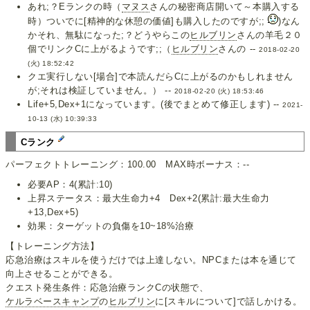
あれ;？Eランクの時（
マヌス
さんの秘密商店開いて～本購入する
時）ついでに[精神的な休憩の価値]も購入したのですが;;
)なん
かそれ、無駄になった;？どうやらこの
ヒルブリン
さんの羊毛２０
個でリンクCに上がるようです;;（
ヒルブリン
さんの --
2018-02-20
(火) 18:52:42
クエ実行しない[場合]で本読んだらCに上がるのかもしれません
が;それは検証していません。） --
2018-02-20 (火) 18:53:46
Life+5,Dex+1になっています。(後でまとめて修正します) --
2021-
10-13 (水) 10:39:33
Cランク
パーフェクトトレーニング：100.00 MAX時ボーナス：--
必要AP：4(累計:10)
上昇ステータス：最大生命力+4 Dex+2(累計:最大生命力
+13,Dex+5)
効果：ターゲットの負傷を10~18%治療
【トレーニング方法】
応急治療はスキルを使うだけでは上達しない。NPCまたは本を通じて
向上させることができる。
クエスト発生条件：応急治療ランクCの状態で、
ケルラベースキャンプ
の
ヒルブリン
に[スキルについて]で話しかける。