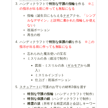
ハンディクラフトで
特別な守護の指輪
を作る
※こ
の指示が出る前に作っても無駄になる
指輪（誕生日にもらえる
ナオ
アクセ。
「シンプ
ルなデザイン」と説明に書かれた指輪しか使え
ない
）
祝福ポーション
再生の粉
ハンディクラフトで
特別な保護の鎖
を作る
※この
指示が出る前に作っても無駄になる
忘れられた魔法使いの宝石
ミスリルの糸（鍛冶で制作）
図面 - ミスリルの糸（
ギルモア
から購
入）
ミスリルインゴット
仕上げ：祝福ポーション
スチュアート
に守護のお守りの材料3個を渡す
特別な守護の指輪
（ハンディクラフトで制作）
特別な保護の鎖
（ハンディクラフトで制作）
精霊の涙
（所有する精霊武器と会話しキーワー