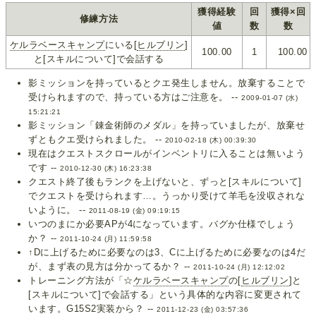
獲得経験
回
獲得×回
修練方法
値
数
数
ケルラベースキャンプ
にいる[
ヒルブリン
]
100.00
1
100.00
と[スキルについて]で会話する
影ミッションを持っているとクエ発生しません。放棄することで
受けられますので、持っている方はご注意を。 --
2009-01-07 (水)
15:21:21
影ミッション「錬金術師のメダル」を持っていましたが、放棄せ
ずともクエ受けられました。 --
2010-02-18 (木) 00:39:30
現在はクエストスクロールがインベントリに入ることは無いよう
です --
2010-12-30 (木) 16:23:38
クエスト終了後もランクを上げないと、ずっと[スキルについて]
でクエストを受けられます…。うっかり受けて羊毛を没収されな
いように。 --
2011-08-19 (金) 09:19:15
いつのまにか必要APが4になっています。バグか仕様でしょう
か？ --
2011-10-24 (月) 11:59:58
↑Dに上げるために必要なのは3、Cに上げるために必要なのは4だ
が、まず表の見方は分かってるか？ --
2011-10-24 (月) 12:12:02
トレーニング方法が「☆
ケルラベースキャンプ
の[
ヒルブリン
]と
[スキルについて]で会話する」という具体的な内容に変更されて
います。G15S2実装から？ --
2011-12-23 (金) 03:57:36