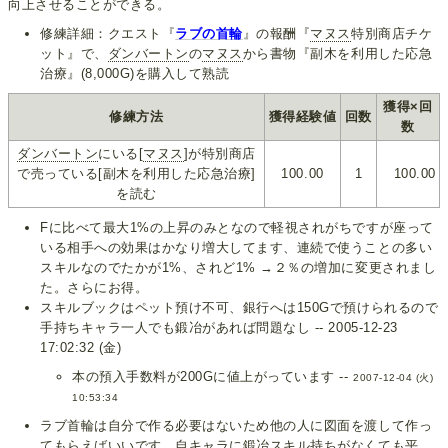
向上させることができる。
修練詳細：クエスト『
ラブの首輪
』の報酬『
マヌス
特別商店チケ
ット』で、
ダンバートン
の
マヌス
から書物『副木を利用した応急
治療』(8,000G)を購入して熟読
獲得×回
修練方法
獲得経験値
回数
数
ダンバートン
にいる[
マヌス
]が特別商店
で売っている[副木を利用した応急治療]
100.00
1
100.00
を読む
Fに比べて最大1%の上昇のみとなので軽視されがちですが座って
いる相手への効果はかなり増大してます、連続で使うことの多い
スキルなのでたかが1%、されど1% →２％の増加に変更されまし
た。さらにお得。
スキルブックはペット預け不可、銀行へは150Gで預けられるので
手持ちキャラ一人でも鍛冶があれば問題なし -- 2005-12-23
17:02:32 (金)
本の預入手数料が200Gに値上がっています --
2007-12-04 (火)
10:53:34
ラブ首輪は自分で作る必要はないため他の人に図面を渡して作っ
てもらえばいいです。自キャラに鍛冶スキル持ちがなくても平