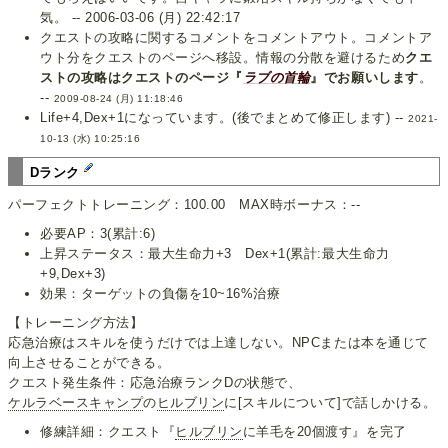
気。 -- 2006-03-06 (月) 22:42:17
クエストの攻略に関するコメントをコメントアウト。コメントア
ウト分をクエストのページへ移設。情報の分散を避けるため
クエ
ストの攻略はクエストのページ『
ラブの首輪
』でお願いします
。
--
2009-08-24 (月) 11:18:46
Life+4,Dex+1になっています。(後でまとめて修正します) --
2021-
10-13 (水) 10:25:16
Dランク
パーフェクトトレーニング：100.00 MAX時ボーナス：--
必要AP：3(累計:6)
上昇ステータス：最大生命力+3 Dex+1(累計:最大生命力
+9,Dex+3)
効果：ターゲットの負傷を10~16%治療
【トレーニング方法】
応急治療はスキルを使うだけでは上達しない。NPCまたは本を通じて
向上させることができる。
クエスト発生条件：応急治療ランクDの状態で、
ケルラベースキャンプ
の
ヒルブリン
に[スキルについて]で話しかける。
修練詳細：クエスト『
ヒルブリン
に羊毛を20個渡す』を完了