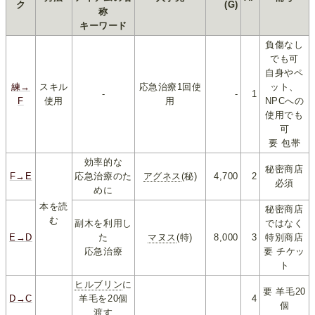
ク
(G)
称
キーワード
負傷なし
でも可
自身やペ
練→
スキル
応急治療1回使
ット、
-
-
1
F
使用
用
NPCへの
使用でも
可
要 包帯
効率的な
秘密商店
F→E
応急治療のた
アグネス
(秘)
4,700
2
必須
めに
本を読
秘密商店
む
副木を利用し
ではなく
E→D
た
マヌス
(特)
8,000
3
特別商店
応急治療
要 チケッ
ト
ヒルブリン
に
要 羊毛20
D→C
羊毛を20個
4
個
渡す