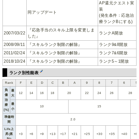
AP還元クエスト実
装
同アップデート
(発生条件：応急治
療ランクBにする)
『応急手当のスキル上限を変更しま
2007/03/22
ランクA開放
した』
2008/09/11
『スキルランク制限の解除』
ランク9&8開放
2011/02/24
『スキルランク制限の解除』
ランク7&6開放
2018/10/24
『スキルランク制限の解除』
ランク5～1開放
ランク別性能表
Rank
F
E
D
C
B
A
9
8
7
6
5
負
最
12
14
16
18
20
22
24
26
28
傷
大
治
最
療
10
15
小
[%]
準備時
2.0
間
Life上
昇(累
+3
+6
+9
+13
+17
+21
+25
+30
+35
+40
+6
計)