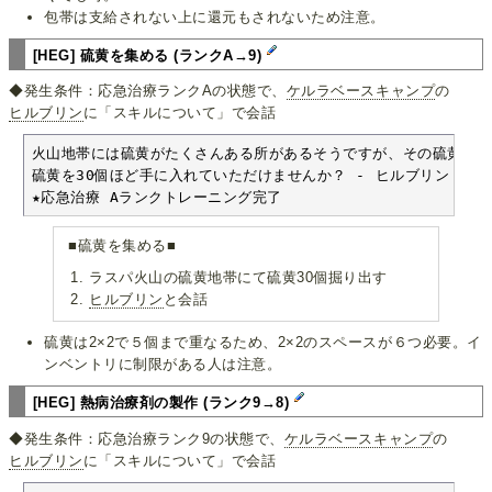
包帯は支給されない上に還元もされないため注意。
[HEG] 硫黄を集める (ランクA→9)
◆発生条件：応急治療ランクAの状態で、
ケルラベースキャンプ
の
ヒルブリン
に「スキルについて」で会話
火山地帯には硫黄がたくさんある所があるそうですが、その硫黄を治
硫黄を30個ほど手に入れていただけませんか？ - ヒルブリン

★応急治療 Aランクトレーニング完了
■硫黄を集める■
ラスパ火山の硫黄地帯にて硫黄30個掘り出す
ヒルブリン
と会話
硫黄は2×2で５個まで重なるため、2×2のスペースが６つ必要。イ
ンベントリに制限がある人は注意。
[HEG] 熱病治療剤の製作 (ランク9→8)
◆発生条件：応急治療ランク9の状態で、
ケルラベースキャンプ
の
ヒルブリン
に「スキルについて」で会話