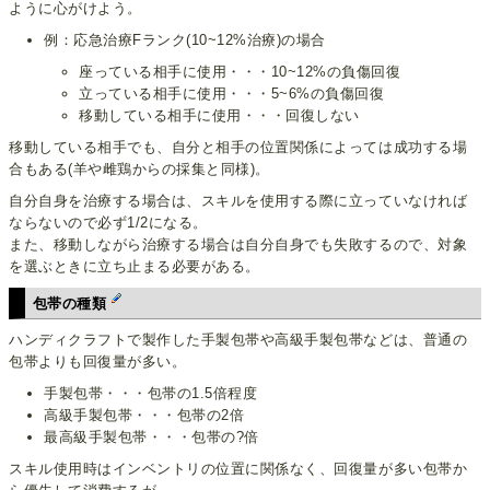
ように心がけよう。
例：応急治療Fランク(10~12%治療)の場合
座っている相手に使用・・・10~12%の負傷回復
立っている相手に使用・・・5~6%の負傷回復
移動している相手に使用・・・回復しない
移動している相手でも、自分と相手の位置関係によっては成功する場
合もある(羊や雌鶏からの採集と同様)。
自分自身を治療する場合は、スキルを使用する際に立っていなければ
ならないので必ず1/2になる。
また、移動しながら治療する場合は自分自身でも失敗するので、対象
を選ぶときに立ち止まる必要がある。
包帯の種類
ハンディクラフトで製作した手製包帯や高級手製包帯などは、普通の
包帯よりも回復量が多い。
手製包帯・・・包帯の1.5倍程度
高級手製包帯・・・包帯の2倍
最高級手製包帯・・・包帯の?倍
スキル使用時はインベントリの位置に関係なく、回復量が多い包帯か