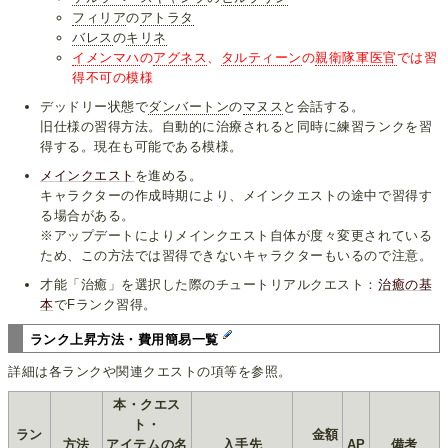
フィリア
の
アトラタ
バレス
の
キリネ
イメンマハ
の
アグネス
、
タルティーン
の
親衛隊軍医官
では習
得不可の模様
デッドリー状態で
ダンバートン
の
マヌス
と会話する。
旧仕様の習得方法。自動的に治療されると同時に練習ランクを習
得する。現在も可能である模様。
メインクエスト
を進める。
キャラクターの作成時期により、メインクエストの途中で習得す
る場合がある。
※アップデートによりメインクエスト自体が度々変更されている
ため、この方法では習得できないキャラクターもいるので注意。
才能「治癒」を選択した際のチュートリアルクエスト：
治癒の基
本
でFランク習得。
ランク上昇方法・費用簡易一覧
詳細は各ランクや関連クエストの項等を参照。
本・クエス
ト・
ラン
金額
方法
アイテムの名
入手先
AP
備考