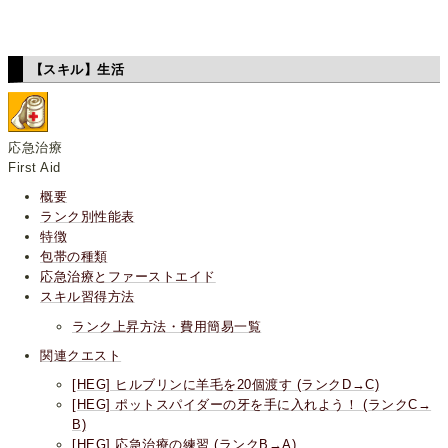
【スキル】生活
応急治療
First Aid
概要
ランク別性能表
特徴
包帯の種類
応急治療とファーストエイド
スキル習得方法
ランク上昇方法・費用簡易一覧
関連クエスト
[HEG] ヒルブリンに羊毛を20個渡す (ランクD→C)
[HEG] ポットスパイダーの牙を手に入れよう！ (ランクC→
B)
[HEG] 応急治療の練習 (ランクB→A)