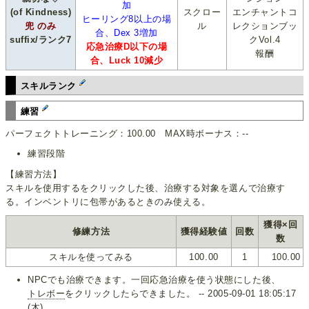
加
(of Kindness)
スクロー
エンチャントコ
ヒーリング8以上の場
兜 のみ
ル
レクションブッ
合、Dex 3増加
suffix/ランク7
クVol.4
応急治療D以下の場
報酬
合、Luck 10減少
スキルランク
練習
パーフェクトトレーニング：100.00 MAX時ボーナス：--
練習段階
【練習方法】
スキルを使用するをクリックした後、治療する対象を選んで治療す
る。インベントリに包帯があるときのみ使える。
獲得×回
修練方法
獲得経験値
回数
数
スキルを使ってみる
100.00
1
100.00
NPCでも治療できます。一回応急治療を使う状態にした後、
トレボー
をクリックしたらできました。 -- 2005-09-01 18:05:17
(木)