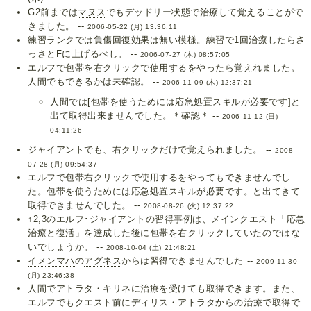
G2前までは
マヌス
でもデッドリー状態で治療して覚えることがで
きました。 --
2006-05-22 (月) 13:36:11
練習ランクでは負傷回復効果は無い模様。練習で1回治療したらさ
っさとFに上げるべし。 --
2006-07-27 (木) 08:57:05
エルフで包帯を右クリックで使用するをやったら覚えれました。
人間でもできるかは未確認。 --
2006-11-09 (木) 12:37:21
人間では[包帯を使うためには応急処置スキルが必要です]と
出て取得出来ませんでした。＊確認＊ --
2006-11-12 (日)
04:11:26
ジャイアントでも、右クリックだけで覚えられました。 --
2008-
07-28 (月) 09:54:37
エルフで包帯右クリックで使用するをやってもできませんでし
た。包帯を使うためには応急処置スキルが必要です。と出てきて
取得できませんでした。 --
2008-08-26 (火) 12:37:22
↑2,3のエルフ･ジャイアントの習得事例は、メインクエスト「応急
治療と復活」を達成した後に包帯を右クリックしていたのではな
いでしょうか。 --
2008-10-04 (土) 21:48:21
イメンマハ
の
アグネス
からは習得できませんでした --
2009-11-30
(月) 23:46:38
人間で
アトラタ
・
キリネ
に治療を受けても取得できます。また、
エルフでもクエスト前に
ディリス
・
アトラタ
からの治療で取得で