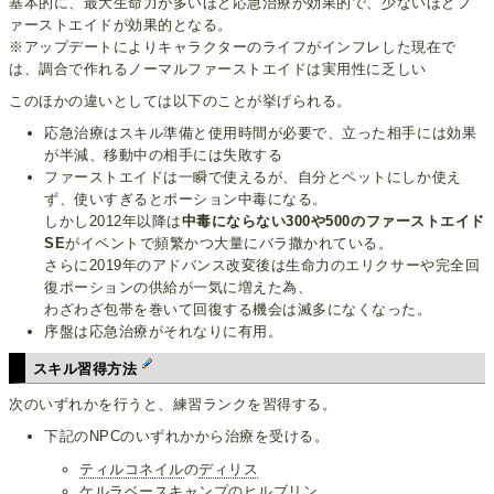
基本的に、最大生命力が多いほど応急治療が効果的で、少ないほどフ
ァーストエイドが効果的となる。
※アップデートによりキャラクターのライフがインフレした現在で
は、調合で作れるノーマルファーストエイドは実用性に乏しい
このほかの違いとしては以下のことが挙げられる。
応急治療はスキル準備と使用時間が必要で、立った相手には効果
が半減、移動中の相手には失敗する
ファーストエイドは一瞬で使えるが、自分とペットにしか使え
ず、使いすぎるとポーション中毒になる。
しかし2012年以降は
中毒にならない300や500のファーストエイド
SE
がイベントで頻繁かつ大量にバラ撒かれている。
さらに2019年のアドバンス改変後は生命力のエリクサーや完全回
復ポーションの供給が一気に増えた為、
わざわざ包帯を巻いて回復する機会は滅多になくなった。
序盤は応急治療がそれなりに有用。
スキル習得方法
次のいずれかを行うと、練習ランクを習得する。
下記のNPCのいずれかから治療を受ける。
ティルコネイル
の
ディリス
ケルラベースキャンプ
の
ヒルブリン