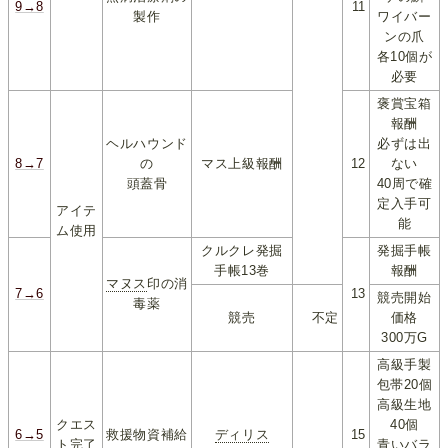
9→8
11
製作
ワイバー
ンの爪
各10個が
必要
褒賞宝箱
報酬
ヘルハウンド
必ずは出
8→7
の
マス上級報酬
12
ない
頭蓋骨
40周で確
定入手可
アイテ
能
ム使用
クルクレ発掘
発掘手帳
手帳13巻
報酬
マヌス
印の消
7→6
13
競売開始
毒薬
競売
不定
価格
300万G
高級手製
包帯20個
高級生地
クエス
40個
6→5
救援物資補給
ディリス
15
ト完了
青いバラ