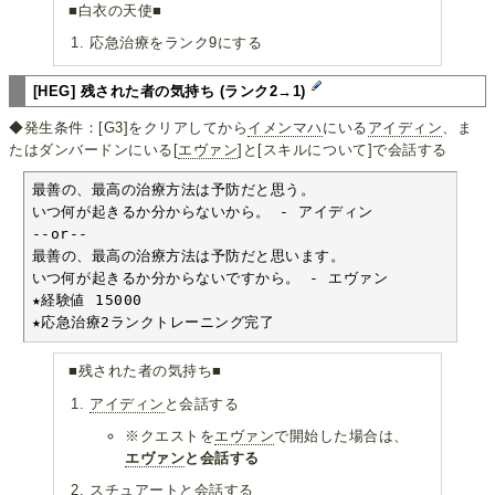
■白衣の天使■
応急治療をランク9にする
[HEG] 残された者の気持ち (ランク2→1)
◆発生条件：[G3]をクリアしてから
イメンマハ
にいる
アイディン
、ま
たはダンバードンにいる[
エヴァン
]と[スキルについて]で会話する
最善の、最高の治療方法は予防だと思う。

いつ何が起きるか分からないから。 - アイディン

--or--

最善の、最高の治療方法は予防だと思います。

いつ何が起きるか分からないですから。 - エヴァン

★経験値 15000

★応急治療2ランクトレーニング完了
■残された者の気持ち■
アイディン
と会話する
※クエストを
エヴァン
で開始した場合は、
エヴァン
と会話する
スチュアート
と会話する