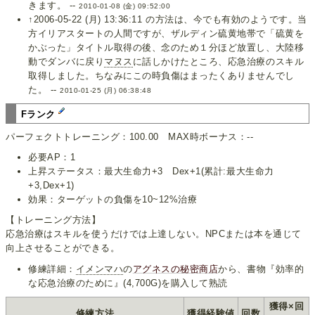
きます。 --
2010-01-08 (金) 09:52:00
↑2006-05-22 (月) 13:36:11 の方法は、今でも有効のようです。当
方イリアスタートの人間ですが、ザルディン硫黄地帯で「硫黄を
かぶった」タイトル取得の後、念のため１分ほど放置し、大陸移
動でダンバに戻り
マヌス
に話しかけたところ、応急治療のスキル
取得しました。ちなみにこの時負傷はまったくありませんでし
た。 --
2010-01-25 (月) 06:38:48
Fランク
パーフェクトトレーニング：100.00 MAX時ボーナス：--
必要AP：1
上昇ステータス：最大生命力+3 Dex+1(累計:最大生命力
+3,Dex+1)
効果：ターゲットの負傷を10~12%治療
【トレーニング方法】
応急治療はスキルを使うだけでは上達しない。NPCまたは本を通じて
向上させることができる。
修練詳細：
イメンマハ
の
アグネスの秘密商店
から、書物『効率的
な応急治療のために』(4,700G)を購入して熟読
獲得×回
修練方法
獲得経験値
回数