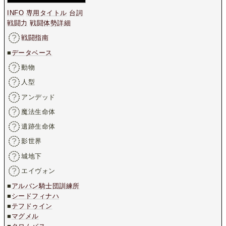
INFO
専用タイトル
台詞
戦闘力
戦闘体勢詳細
戦闘指南
■
データベース
動物
人型
アンデッド
魔法生命体
遺跡生命体
影世界
城地下
エイヴォン
■
アルバン騎士団訓練所
■
シードフィナハ
■
テフドゥイン
■
マグメル