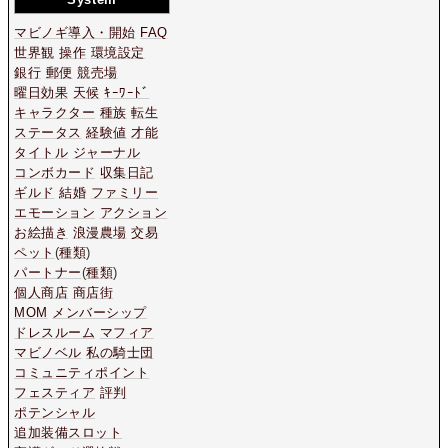
マビノギ導入・開始
FAQ
世界観
操作
環境設定
銀行
郵便
競売場
曜日効果
天候
ｷｰﾜｰﾄﾞ
キャラクター
種族
転生
ステータス
経験値
才能
タイトル
ジャーナル
コンボカード
収集日記
ギルド
結婚
ファミリー
エモーション
アクション
お絵描き
浪漫農場
交易
ペット
(
種類
)
パートナー
(
種類
)
個人商店
商店街
MOM
メンバーシップ
ドレスルーム
マフィア
マビノベル
私の騎士団
コミュニティポイント
フェスティア
評判
ポテンシャル
追加装備スロット