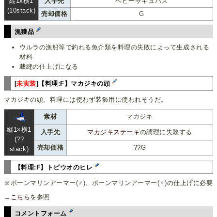
縦1x横1
入手先
ベビーサキュバス
(10stack)
売却価格
G
漁獲品
ウルラの漁船等で釣れる魚介類を料理の失敗によって生成される
材料
裁縫の仕上げになる
[
未実装
]【料理:F】マカジキの頭
マカジキの頭。料理には使わず装飾用に使われそうだ。
素材
マカジキ
縦1×横1
入手先
マカジキステーキ
の調理に失敗する
(??
売却価格
??G
stack)
【料理:F】トビウオのヒレ
※ボーンマリンアーマー(♂)、ボーンマリンアーマー(♀)の仕上げに必要
→
こちら
を参照
コメントフォーム