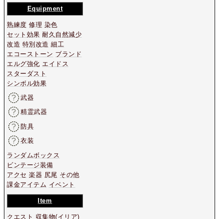
Equipment
熟練度
修理
染色
セット効果
耐久自然減少
改造
特別改造
細工
エコーストーン
ブランド
エルグ強化
エイドス
スターダスト
シンボル効果
武器
精霊武器
防具
衣装
ランダムボックス
ビンテージ装備
アクセ
楽器
尻尾
その他
課金アイテム
イベント
Item
クエスト
収集物
(イリア)