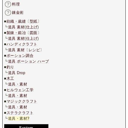
料理
錬金術
■
紡織・裁縫
〔
型紙
〕
┗
道具
素材
(
仕上げ
)
■
製錬・鍛冶
〔
図面
〕
┗
道具
素材
(
仕上げ
)
■
ハンディクラフト
┗
道具
素材
〔
レシピ
〕
■
ポーション調合
┗
道具
ポーション
ハーブ
■
釣り
┗
道具
Drop
■
木工
┗
道具・素材
■
ヒルウェン工学
┗
道具・素材
■
マジッククラフト
┗
道具・素材
■
ステラクラフト
┗
道具・素材
?
System