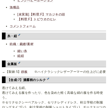
ピンクベビーポーション
漁獲品
[未実装]【料理:F】マカジキの頭
【料理:F】トビウオのヒレ
コメントフォーム
糸・紐
紡織・裁縫/素材
細い糸
組紐
金属板
→【製錬:5】
鉄板
※ハイクラシックレザーアーマーの仕上げに必要
【合成:7】濃霧柄のシルク
透けてみえる絹。
透けてみえる服を作ったり、色を染めた軽く高級な絹の服を作る時使
う。
※セリナセクシーベアルック、セリナレディドレス、剣士学校の制服
ロングタイプ(♂)、剣士学校の制服ショートタイプ(♀)、チークスーツの