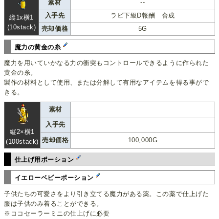
素材
--
入手先
ラビ下級D報酬 合成
縦1x横1
(10stack)
売却価格
5G
魔力の黄金の糸
魔力を用いていかなる力の衝突もコントロールできるように作られた
黄金の糸。
製作の材料として使用、または分解して有用なアイテムを得る事がで
きる。
素材
入手先
縦2×横1
売却価格
100,000G
(100stack)
仕上げ用ポーション
イエローベビーポーション
子供たちの可愛さをより引き立てる魔力がある薬。この薬で仕上げた
服は子供のみ着ることができる。
※ココセーラーミニの仕上げに必要