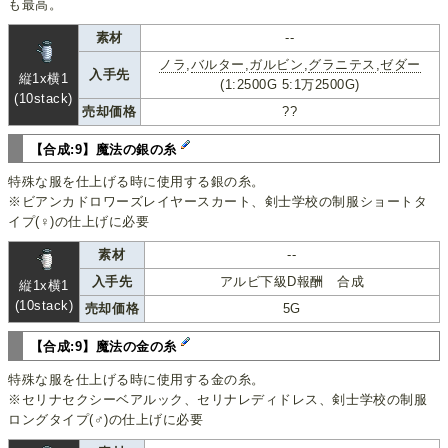
も最高。
素材
--
ノラ
,
バルター
,
ガルビン
,
グラニテス
,
ゼダー
入手先
縦1x横1
(1:2500G 5:1万2500G)
(10stack)
売却価格
??
【合成:9】魔法の銀の糸
特殊な服を仕上げる時に使用する銀の糸。
※ビアンカドロワーズレイヤースカート、剣士学校の制服ショートタ
イプ(♀)の仕上げに必要
素材
--
入手先
アルビ下級D報酬 合成
縦1x横1
(10stack)
売却価格
5G
【合成:9】魔法の金の糸
特殊な服を仕上げる時に使用する金の糸。
※セリナセクシーベアルック、セリナレディドレス、剣士学校の制服
ロングタイプ(♂)の仕上げに必要