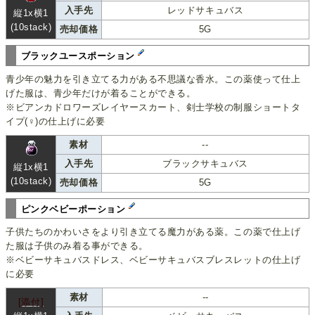
入手先
レッドサキュバス
縦1x横1
(10stack)
売却価格
5G
ブラックユースポーション
青少年の魅力を引き立てる力がある不思議な香水。この薬使って仕上
げた服は、青少年だけが着ることができる。
※ビアンカドロワーズレイヤースカート、剣士学校の制服ショートタ
イプ(♀)の仕上げに必要
素材
--
入手先
ブラックサキュバス
縦1x横1
(10stack)
売却価格
5G
ピンクベビーポーション
子供たちのかわいさをより引き立てる魔力がある薬。この薬で仕上げ
た服は子供のみ着る事ができる。
※ベビーサキュバスドレス、ベビーサキュバスブレスレットの仕上げ
に必要
素材
--
[添付]