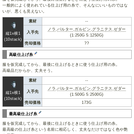
一般的によく使われている仕上げ用の糸で、そんなにいいものではな
いが、悪くも見えない。
素材
--
ノラ
,
バルター
,
ガルビン
,
グラニテス
,
ゼダー
入手先
縦1x横1
(1:250G 5:1250G)
(10stack)
売却価格
??
高級仕上げ糸
服を仮完成してから、最後に仕上げるときに使う仕上げ用の糸。
高級品だからか、丈夫そう。
素材
--
ノラ
,
バルター
,
ガルビン
,
グラニテス
,
ゼダー
入手先
縦1x横1
(1:500G 5:2500G)
(10stack)
売却価格
173G
最高級仕上げ糸
服を仮完成してから、最後に仕上げるときに使う仕上げ用の糸。
最高級の仕上げ糸という名前に相応しく、丈夫なだけではなく色や艶