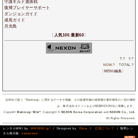
守護ギルド選抜戦
復帰プレイヤーサポート
ダンジョンガイド
成長ガイド
月光島
〔
人気100
,
最新60
〕
T.
?
Y.
?
NOW.
?
TOTAL.
?
〔
MENU編集
〕
当Wikiで扱う『Mabinogi』に関するデータや画像、その他著作物の使用権や著作権等の一切の権利
は、株式会社ネクソンおよび韓国NEXON社に帰属します。
Copyleft
Mabinogi Wiki*
. Copyright ©
NEXON Korea Corporation
and
NEXON Co., Ltd.
All Rights Reserved.
レンタルWIKI by
WIKIWIKI.jp*
/ Designed by
Olivia
/
広告について
/ 無料レン
タル掲示板
zawazawa