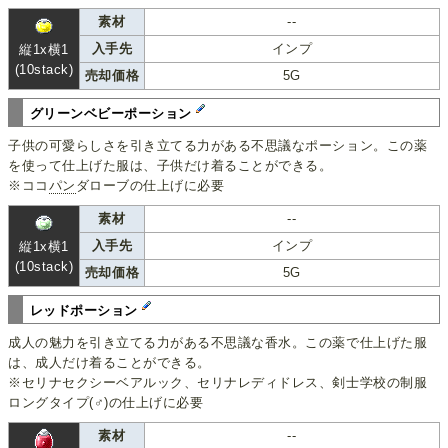
素材
--
入手先
インプ
縦1x横1
(10stack)
売却価格
5G
グリーンベビーポーション
子供の可愛らしさを引き立てる力がある不思議なポーション。この薬
を使って仕上げた服は、子供だけ着ることができる。
※ココ
パン
ダローブの仕上げに必要
素材
--
入手先
インプ
縦1x横1
(10stack)
売却価格
5G
レッドポーション
成人の魅力を引き立てる力がある不思議な香水。この薬で仕上げた服
は、成人だけ着ることができる。
※セリナセクシーベアルック、セリナレディドレス、剣士学校の制服
ロングタイプ(♂)の仕上げに必要
素材
--