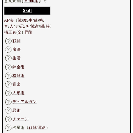
意見要望は
Menu案
まで
Skill
AP表
〔
戦
/
魔
/
生
/
錬
/
格
/
音
/
人
/
デ
/
忍
/
チ
/
戦占
/
隠
/
特
〕
補正表
(
全
)
昇段
戦闘
魔法
生活
錬金術
格闘術
音楽
人形術
デュアルガン
忍術
チェーン
占星術（
戦闘
/
運命
）