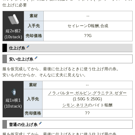
仕上げに必要
素材
--
入手先
セイレーンD報酬,合成
縦2x横2
売却価格
??G
(10stack)
仕上げ糸
安い仕上げ糸
服を仮完成してから、最後に仕上げるときに使う仕上げ用の糸。
安いものだからか、そんなに丈夫に見えない。
素材
--
ノラ
,
バルター
,
ガルビン
,
グラニテス
,
ゼダー
入手先
(1:50G 5:250G)
縦1x横1
シモン
,
ネリス
のバイト報酬
(10stack)
売却価格
??
普通の仕上げ糸
服を仮完成してから、最後に仕上げるときに使う仕上げ用の糸。