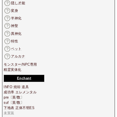
隠し才能
変身
半神化
神聖
異神化
特性
ペット
アルカナ
モンスター/NPC専用
精霊実体化
Enchant
INFO
焼却
道具
成功率
エレメンタル
pre
〔
英
/
数
〕
suf
〔
英
/
数
〕
下地表
正体不明ES
未実装