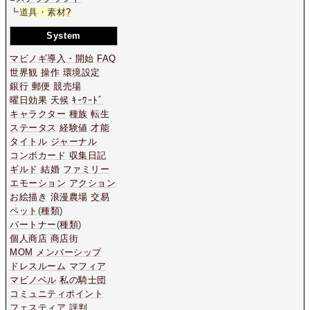
┗
道具・素材
?
System
マビノギ導入・開始
FAQ
世界観
操作
環境設定
銀行
郵便
競売場
曜日効果
天候
ｷｰﾜｰﾄﾞ
キャラクター
種族
転生
ステータス
経験値
才能
タイトル
ジャーナル
コンボカード
収集日記
ギルド
結婚
ファミリー
エモーション
アクション
お絵描き
浪漫農場
交易
ペット
(
種類
)
パートナー
(
種類
)
個人商店
商店街
MOM
メンバーシップ
ドレスルーム
マフィア
マビノベル
私の騎士団
コミュニティポイント
フェスティア
評判