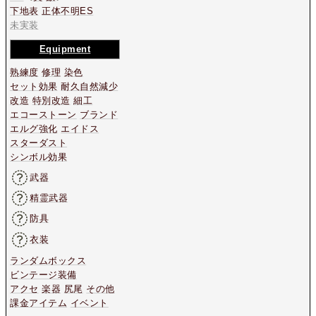
下地表
正体不明ES
未実装
Equipment
熟練度
修理
染色
セット効果
耐久自然減少
改造
特別改造
細工
エコーストーン
ブランド
エルグ強化
エイドス
スターダスト
シンボル効果
武器
精霊武器
防具
衣装
ランダムボックス
ビンテージ装備
アクセ
楽器
尻尾
その他
課金アイテム
イベント