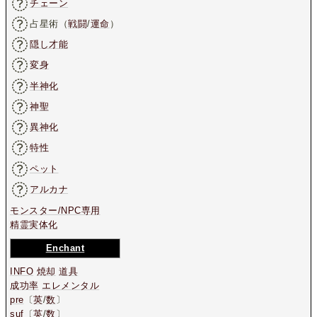
チェーン
占星術（
戦闘
/
運命
）
隠し才能
変身
半神化
神聖
異神化
特性
ペット
アルカナ
モンスター/NPC専用
精霊実体化
Enchant
INFO
焼却
道具
成功率
エレメンタル
pre
〔
英
/
数
〕
suf
〔
英
/
数
〕