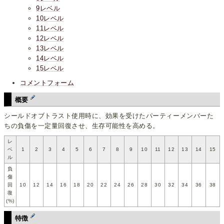
9レベル
10レベル
11レベル
12レベル
13レベル
14レベル
15レベル
コメントフォーム
概要
シールドオブトラスト使用時に、効果を受けたパーティーメンバーた
ちの負傷を一定量回復させ、生存可能性を高める。
レ
ベ
1
2
3
4
5
6
7
8
9
10
11
12
13
14
15
ル
負
傷
回
10
12
14
16
18
20
22
24
26
28
30
32
34
36
38
復
(%)
特徴