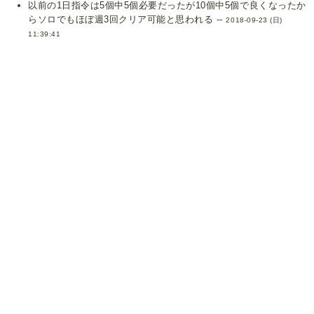
以前の1日指令は5個中5個必要だったが10個中5個で良くなったか
らソロでもほぼ週3回クリア可能と思われる --
2018-09-23 (日)
11:39:41