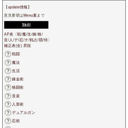
【
update情報
】
意見要望は
Menu案
まで
Skill
AP表
〔
戦
/
魔
/
生
/
錬
/
格
/
音
/
人
/
デ
/
忍
/
チ
/
戦占
/
隠
/
特
〕
補正表
(
全
)
昇段
戦闘
魔法
生活
錬金術
格闘術
音楽
人形術
デュアルガン
忍術