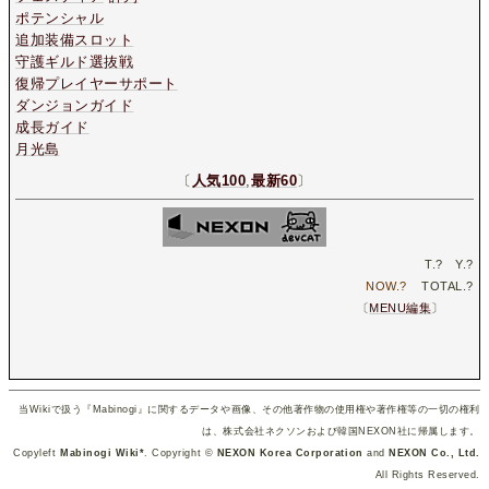
ポテンシャル
追加装備スロット
守護ギルド選抜戦
復帰プレイヤーサポート
ダンジョンガイド
成長ガイド
月光島
〔
人気100
,
最新60
〕
T.
?
Y.
?
NOW.
?
TOTAL.
?
〔
MENU編集
〕
当Wikiで扱う『Mabinogi』に関するデータや画像、その他著作物の使用権や著作権等の一切の権利
は、株式会社ネクソンおよび韓国NEXON社に帰属します。
Copyleft
Mabinogi Wiki*
. Copyright ©
NEXON Korea Corporation
and
NEXON Co., Ltd.
All Rights Reserved.