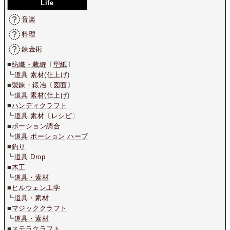
Life
音楽
料理
錬金術
■
紡織・裁縫
〔
型紙
〕
┗
道具
素材
(
仕上げ
)
■
製錬・鍛冶
〔
図面
〕
┗
道具
素材
(
仕上げ
)
■
ハンディクラフト
┗
道具
素材
〔
レシピ
〕
■
ポーション調合
┗
道具
ポーション
ハーブ
■
釣り
┗
道具
Drop
■
木工
┗
道具・素材
■
ヒルウェン工学
┗
道具・素材
■
マジッククラフト
┗
道具・素材
■
ステラクラフト