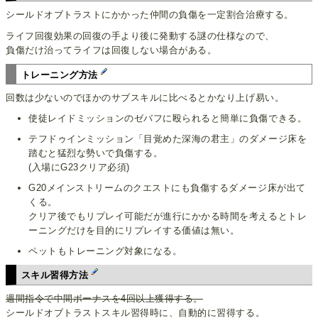
シールドオブトラストにかかった仲間の負傷を一定割合治療する。
ライフ回復効果の回復の手より後に発動する謎の仕様なので、
負傷だけ治ってライフは回復しない場合がある。
トレーニング方法
回数は少ないのでほかのサブスキルに比べるとかなり上げ易い。
使徒レイドミッションのゼバフに殴られると簡単に負傷できる。
テフドゥインミッション「目覚めた深海の君主」のダメージ床を
踏むと猛烈な勢いで負傷する。
(入場にG23クリア必須)
G20メインストリームのクエストにも負傷するダメージ床が出て
くる。
クリア後でもリプレイ可能だが進行にかかる時間を考えるとトレ
ーニングだけを目的にリプレイする価値は無い。
ペットもトレーニング対象になる。
スキル習得方法
週間指令で中間ボーナスを4回以上獲得する。
シールドオブトラストスキル習得時に、自動的に習得する。