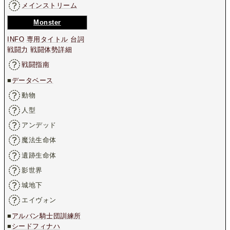
メインストリーム
Monster
INFO
専用タイトル
台詞
戦闘力
戦闘体勢詳細
戦闘指南
■
データベース
動物
人型
アンデッド
魔法生命体
遺跡生命体
影世界
城地下
エイヴォン
■
アルバン騎士団訓練所
■
シードフィナハ