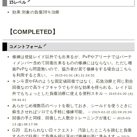
15レベル
効果:対象の負傷38％治療
【COMPLETED】
コメントフォーム
修練は使徒レイド以外でも出来るが、PvPやアリーナではパーテ
ィメンバー含めて回復出来るものの修練にはならない。ただし種
族PvPなら問題無いので、協力者が居て修練をする場合はこちら
を利用すると良い。 --
2015-01-01 (木) 21:34:52
キン斗雲やFAのような固定値回復ではなく、応急治療と同じ割合
回復なので高ライフキャラでも十分な効果を得られる。レイド以
外でもちょっとした負傷治療に使える便利スキル --
2015-01-20 (火)
08:44:41
あらかじめ複数匹のペットを殺しておき、シールドを使うときに
蘇生させればソロでも手軽に修練可能。 --
2015-02-22 (日) 09:23:36
回復の手と同様、回復した人数分トレーニングが進む --
2015-03-
13 (金) 08:17:09
G20 忘れられない日々クエスト 汚染したところを踏むと負傷
するので往復して負傷を繰り返せば修練が楽に進みます --
2015-