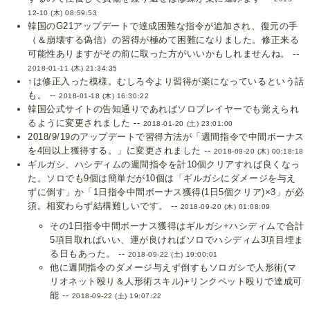
12-10 (木) 08:59:53
韓国のG21アップデートで達成困難な指令が追加され、復元の手
（＆崩壊する偽信）の習得が極めて困難になりました。修正来る
可能性ありますがその前に取った方がいいかもしれませんね。 --
2018-01-11 (木) 21:34:35
↑は修正入った模様。むしろ今より習得が楽になっているという話
も。 --
2018-01-18 (木) 16:30:22
韓国公式サイトの告知通りであればソロプレイヤーでも覚えられ
るように変更されました --
2018-01-20 (土) 23:01:00
2018/9/19のアップデートで習得方法が「週間指令で中間ボーナス
を4回以上獲得する。」に変更されました --
2018-09-20 (木) 00:18:18
ギルガシ、ハシディムの週間指令を計10個クリアすれば良くなっ
た。ソロでも9個は簡単だが10個は「ギルガシにダメージを与え
ずに倒す」か「1日指令中間ボーナス獲得(1日5個クリア)×3」が必
須。相変わらず結構難しいです。 --
2018-09-20 (木) 01:08:09
その1日指令中間ボーナス獲得はギルガシ+ハシディムで合計
5項目取ればいい、運が良ければソロでハシディム3項目埋ま
る日もあった。 --
2018-09-22 (土) 19:00:01
他に週間指令のダメージ与えず倒すもソロガシで人形術(マ
リオネット殴り＆人形術スキル)+リンクペット殴りで達成可
能 --
2018-09-22 (土) 19:07:22