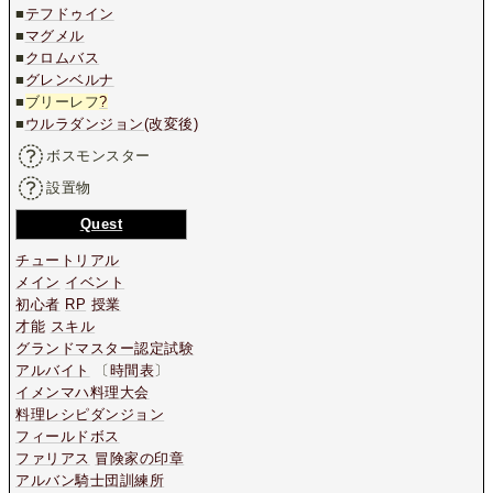
■
テフドゥイン
■
マグメル
■
クロムバス
■
グレンベルナ
■
ブリーレフ
?
■
ウルラダンジョン(改変後)
ボスモンスター
設置物
Quest
チュートリアル
メイン
イベント
初心者
RP
授業
才能
スキル
グランドマスター認定試験
アルバイト
〔
時間表
〕
イメンマハ料理大会
料理レシピダンジョン
フィールドボス
ファリアス
冒険家の印章
アルバン騎士団訓練所