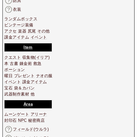
防具
衣装
ランダムボックス
ビンテージ装備
アクセ
楽器
尻尾
その他
課金アイテム
イベント
Item
クエスト
収集物
(イリア)
本
古書
錬金術
救急
ポーション
曜日
プレゼント
ナオの服
イベント
課金アイテム
宝石
袋＆カバン
武器制作素材
他
Area
ムーンゲート
アリーナ
封印石
NPC
秘密商店
フィールド(ウルラ)