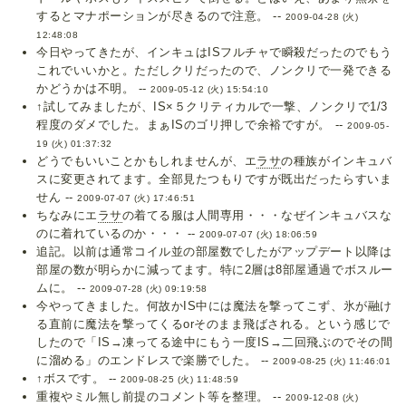
するとマナポーションが尽きるので注意。 --
2009-04-28 (火)
12:48:08
今日やってきたが、インキュはISフルチャで瞬殺だったのでもう
これでいいかと。ただしクリだったので、ノンクリで一発できる
かどうかは不明。 --
2009-05-12 (火) 15:54:10
↑試してみましたが、IS×５クリティカルで一撃、ノンクリで1/3
程度のダメでした。まぁISのゴリ押しで余裕ですが。 --
2009-05-
19 (火) 01:37:32
どうでもいいことかもしれませんが、エ
ラサ
の種族がインキュバ
スに変更されてます。全部見たつもりですが既出だったらすいま
せん --
2009-07-07 (火) 17:46:51
ちなみにエ
ラサ
の着てる服は人間専用・・・なぜインキュバスな
のに着れているのか・・・ --
2009-07-07 (火) 18:06:59
追記。以前は通常コイル並の部屋数でしたがアップデート以降は
部屋の数が明らかに減ってます。特に2層は8部屋通過でボスルー
ムに。 --
2009-07-28 (火) 09:19:58
今やってきました。何故かIS中には魔法を撃ってこず、氷が融け
る直前に魔法を撃ってくるorそのまま飛ばされる。という感じで
したので「IS→凍ってる途中にもう一度IS→二回飛ぶのでその間
に溜める」のエンドレスで楽勝でした。 --
2009-08-25 (火) 11:46:01
↑ボスです。 --
2009-08-25 (火) 11:48:59
重複やミル無し前提のコメント等を整理。 --
2009-12-08 (火)