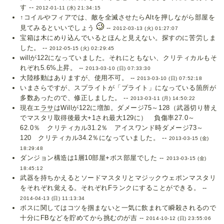
す --
2012-01-11 (水) 21:34:15
↑コイルやフィアでは、敵を全滅させたらAltを押しながら部屋を
見てみるといいでしょう
--
2012-03-13 (火) 01:27:07
宝箱は木にめり込んでいるとほんと見えない。探すのに苦労しま
した。 --
2012-05-15 (火) 02:29:45
willが122になっていました。それにともない、クリティカルもそ
れぞれ5.6%上昇。 --
2013-03-10 (日) 07:33:30
大陸移動はありますが、使用不可。 --
2013-03-10 (日) 07:52:18
いまさらですが、スプライトが「プライト」になっている箇所が
多数あったので、修正しました。 --
2013-03-11 (月) 14:50:22
現在エ
ラサ
はWillが122に増加。ダメージ75～128（武器切り替え
でマスタリ取得後最大+1され最大129に） 負傷率27.0～
62.0％ クリティカル31.2％ アイスワンド時ダメージ73～
120 クリティカル34.2％になっていました。 --
2013-03-15 (金)
18:29:48
ダンジョン構造は1層10部屋+ボス部屋でした --
2013-03-15 (金)
18:45:12
武器を持ちかえるとソードマスタリとマジックウェポンマスタリ
をそれぞれ覚える。それぞれFランクにすることができる。 --
2014-04-13 (日) 11:13:34
ボスに関してはコツを掴まないと一気に飲まれて瞬殺されるので
十分にFBなどを貯めてから挑むのが吉 --
2014-10-12 (日) 23:55:06