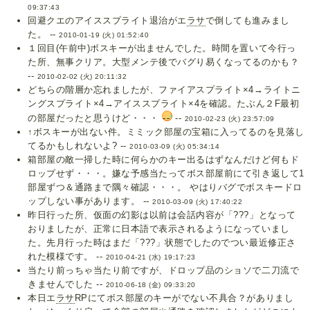
09:37:43
回避クエのアイススプライト退治がエ
ラサ
で倒しても進みまし
た。 --
2010-01-19 (火) 01:52:40
１回目(午前中)ボスキーが出ませんでした。時間を置いて今行っ
た所、無事クリア。大型メンテ後でバグり易くなってるのかも？
--
2010-02-02 (火) 20:11:32
どちらの階層か忘れましたが、ファイアスプライト×4→ライトニ
ングスプライト×4→アイススプライト×4を確認。たぶん２F最初
の部屋だったと思うけど・・・
--
2010-02-23 (火) 23:57:09
↑ボスキーが出ない件。ミミック部屋の宝箱に入ってるのを見落し
てるかもしれないよ? --
2010-03-09 (火) 05:34:14
箱部屋の敵一掃した時に何らかのキー出るはずなんだけど何もド
ロップせず・・・。嫌な予感当たってボス部屋前にて引き返して1
部屋ずつ＆通路まで隅々確認・・・。 やはりバグでボスキードロ
ップしない事があります。 --
2010-03-09 (火) 17:40:22
昨日行った所、仮面の幻影は以前は会話内容が「???」となって
おりましたが、正常に日本語で表示されるようになっていまし
た。先月行った時はまだ「???」状態でしたのでつい最近修正さ
れた模様です。 --
2010-04-21 (水) 19:17:23
当たり前っちゃ当たり前ですが、ドロップ品のショソで二刀流で
きませんでした --
2010-06-18 (金) 09:33:20
本日エ
ラサ
RPにてボス部屋のキーがでない不具合？がありまし