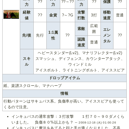
??
??～??
??
保護
??
力
力
力
経験
攻撃
移動
??
金貨
?～?G
3打
普通
値
打数
速度
広範
索敵
エレ
囲
1:1属
先/後
先行
??
メン
??
性
認識
タル
普通
速度
ヘビースタンダー(Lv2)、マナリフレクター(Lv2)
スキ
スマッシュ、ディフェンス、カウンターアタック、
ル
ウィンドミル
アイスボルト、ライトニングボルト、アイススピア
ドロップアイテム
紙、楽譜スクロール、マナハーブ
情報
行動パターンはサキュバス系。負傷率が高い。アイススピアも使って
くるので注意。
インキュバスの通常攻撃：３打攻撃 １打７０～９０ダメくら
いました。 負傷８０%以上かも？ --
2008-12-16 (火) 01:00:26
インキュバスに魔法をあてると顔と手が青くなりました。不具