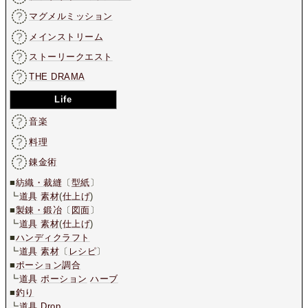
マグメルミッション
メインストリーム
ストーリークエスト
THE DRAMA
Life
音楽
料理
錬金術
■
紡織・裁縫
〔
型紙
〕
┗
道具
素材
(
仕上げ
)
■
製錬・鍛冶
〔
図面
〕
┗
道具
素材
(
仕上げ
)
■
ハンディクラフト
┗
道具
素材
〔
レシピ
〕
■
ポーション調合
┗
道具
ポーション
ハーブ
■
釣り
┗
道具
Drop