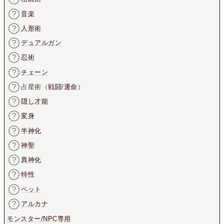
音楽
人形術
デュアルガン
忍術
チェーン
占星術（
戦闘
/
運命
）
隠し才能
変身
半神化
神聖
異神化
特性
ペット
アルカナ
モンスター/NPC専用