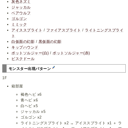
灰色ネズミ
ジャッカル
ベアウルフ
ゴルゴン
ミミック
アイススプライト
/
ファイアスプライト
/
ライトニングスプライ
ト
白仮面の幻影
/
黒仮面の幻影
キップハウンド
ポットソルジャー(白)
/
ポットソルジャー(赤)
ビスクドール
モンスター出現パターン
1F
箱部屋
褐色ヘビ x6
青ヘビ x6
白ヘビ x5
ジャッカル x5
ゴルゴン x2
ライトニングスプライト x2 → アイススプライト x1 ＋ ラ