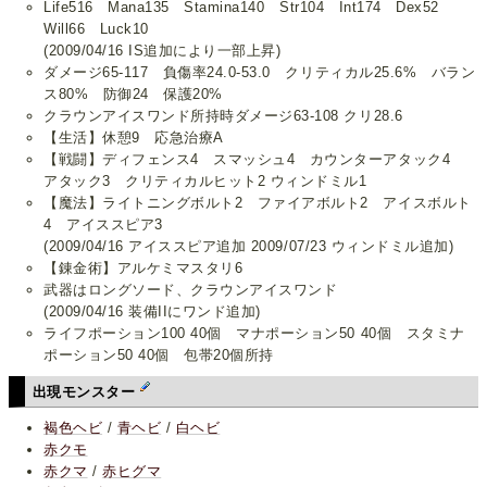
Life516 Mana135 Stamina140 Str104 Int174 Dex52
Will66 Luck10
(2009/04/16 IS追加により一部上昇)
ダメージ65-117 負傷率24.0-53.0 クリティカル25.6% バラン
ス80% 防御24 保護20%
クラウンアイスワンド所持時ダメージ63-108 クリ28.6
【生活】休憩9 応急治療A
【戦闘】ディフェンス4 スマッシュ4 カウンターアタック4
アタック3 クリティカルヒット2 ウィンドミル1
【魔法】ライトニングボルト2 ファイアボルト2 アイスボルト
4 アイススピア3
(2009/04/16 アイススピア追加 2009/07/23 ウィンドミル追加)
【錬金術】アルケミマスタリ6
武器はロングソード、クラウンアイスワンド
(2009/04/16 装備IIにワンド追加)
ライフポーション100 40個 マナポーション50 40個 スタミナ
ポーション50 40個 包帯20個所持
出現モンスター
褐色ヘビ
/
青ヘビ
/
白ヘビ
赤クモ
赤クマ
/
赤ヒグマ