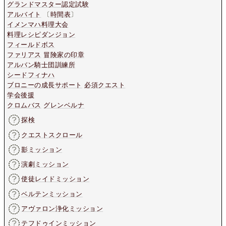
グランドマスター認定試験
アルバイト
〔
時間表
〕
イメンマハ料理大会
料理レシピダンジョン
フィールドボス
ファリアス
冒険家の印章
アルバン騎士団訓練所
シードフィナハ
ブロニーの成長サポート
必須クエスト
学会後援
クロムバス
グレンベルナ
探検
クエストスクロール
影ミッション
演劇ミッション
使徒レイドミッション
ベルテンミッション
アヴァロン浄化ミッション
テフドゥインミッション