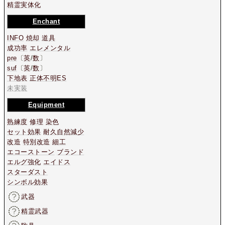
精霊実体化
Enchant
INFO
焼却
道具
成功率
エレメンタル
pre
〔
英
/
数
〕
suf
〔
英
/
数
〕
下地表
正体不明ES
未実装
Equipment
熟練度
修理
染色
セット効果
耐久自然減少
改造
特別改造
細工
エコーストーン
ブランド
エルグ強化
エイドス
スターダスト
シンボル効果
武器
精霊武器