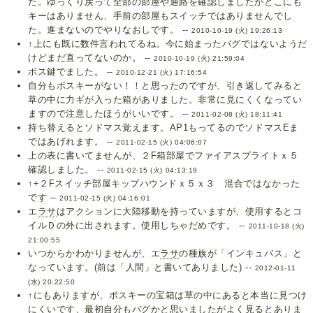
た。ゆっくり戻って全部の部屋や通路を確認しましたがどこにも
キーはありません、手前の部屋もスイッチではありませんでし
た。進まないのでやりなおしです。 --
2010-10-19 (火) 19:26:13
↑上にも既に数件言われてるね。今に始まったバグではないようだ
けどまだ直ってないのか。 --
2010-10-19 (火) 21:59:04
ボス鍵でました。 --
2010-12-21 (火) 17:16:54
自分もボスキーがない！！と思ったのですが、引き返してみると
草の中に力ギが入った箱がありました。非常に見にくくなってい
ますので注意したほうがいいです。 --
2011-02-08 (火) 18:11:41
持ち替えるとソドマス覚えます。AP1もってるのでソドマスEま
ではあげれます。 --
2011-02-15 (火) 04:06:07
上の表に書いてませんが、２F箱部屋でファイアスプライトｘ５
確認しました。 --
2011-02-15 (火) 04:13:19
↑+２Fスイッチ部屋キップハウンドｘ５ｘ３ 混合ではなかった
です --
2011-02-15 (火) 04:16:01
エ
ラサ
はアクションに大陸移動を持っていますが、使用するとコ
イルＤの外に出されます。使用しちゃだめです。 --
2011-10-18 (火)
21:00:55
いつからかわかりませんが、エ
ラサ
の種族が「インキュバス」と
なっています。(前は「人間」と書いてありました) --
2012-01-11
(水) 20:22:50
↑にもありますが、ボスキーの宝箱は草の中にあると本当に見つけ
にくいです、最初自分もバグかと思いましたがよく見るとありま