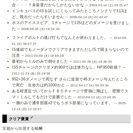
合・・・？未装置だからしかたないかな --
2009-02-14 (土) 08:21:47
インキュバスのISを試しにくらってみたところノンクリで113ほ
ど。既出だったらすいません --
2009-04-14 (火) 01:43:47
ボスのアイススピア、1チャージで125ほどのダメージを受けまし
た --
2009-06-30 (火) 16:04:03
ファイアボルトの逃げ打ちでなんとか終わりました。 --
2010-06-
01 (火) 08:57:37
IS連続でもノーダメでクリアできますただしISで固まらないので
注意 --
2011-03-08 (火) 19:48:28
最初からミルのみで倒せました --
2011-03-29 (火) 18:46:30
IS5チャージのクリダメ約900でほぼ体力なし。HP950前後？ --
2011-11-23 (水) 00:19:59
952+36ダメージで死なず さらに追加で46ダメージ与えたところ
で死亡 生命力は約1000かと --
2012-04-17 (火) 04:30:34
ある程度近づいてからＦＢ５チャージで壁側に飛ばし、壁際でス
マ＞ミルしてるだけで楽勝でした --
2012-06-12 (火) 12:46:35
一層のみで通常部屋x2でもうボス部屋になっています。 --
2025-
12-14 (日) 12:20:07
クリア褒賞
宝箱から出現する報酬