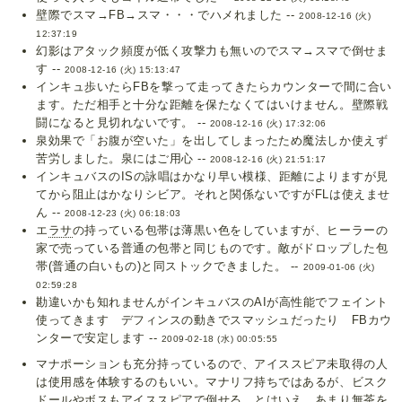
壁際でスマ→FB→スマ・・・でハメれました --
2008-12-16 (火)
12:37:19
幻影はアタック頻度が低く攻撃力も無いのでスマ→スマで倒せま
す --
2008-12-16 (火) 15:13:47
インキュ歩いたらFBを撃って走ってきたらカウンターで間に合い
ます。ただ相手と十分な距離を保たなくてはいけません。壁際戦
闘になると見切れないです。 --
2008-12-16 (火) 17:32:06
泉効果で「お腹が空いた」を出してしまったため魔法しか使えず
苦労しました。泉にはご用心 --
2008-12-16 (火) 21:51:17
インキュバスのISの詠唱はかなり早い模様、距離によりますが見
てから阻止はかなりシビア。それと関係ないですがFLは使えませ
ん --
2008-12-23 (火) 06:18:03
エ
ラサ
の持っている包帯は薄黒い色をしていますが、ヒーラーの
家で売っている普通の包帯と同じものです。敵がドロップした包
帯(普通の白いもの)と同ストックできました。 --
2009-01-06 (火)
02:59:28
勘違いかも知れませんがインキュバスのAIが高性能でフェイント
使ってきます デフィンスの動きでスマッシュだったり FBカウ
ンターで安定します --
2009-02-18 (水) 00:05:55
マナポーションも充分持っているので、アイススピア未取得の人
は使用感を体験するのもいい。マナリフ持ちではあるが、ビスク
ドールやボスもアイススピアで倒せる。とはいえ、あまり無茶を