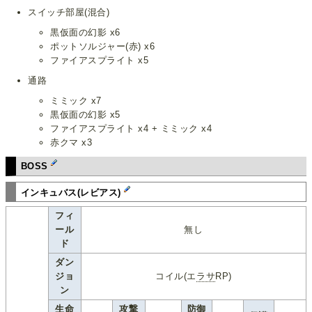
スイッチ部屋(混合)
黒仮面の幻影 x6
ポットソルジャー(赤) x6
ファイアスプライト x5
通路
ミミック x7
黒仮面の幻影 x5
ファイアスプライト x4 + ミミック x4
赤クマ x3
BOSS
インキュバス(レビアス)
フィ
ール
無し
ド
ダン
ジョ
コイル(エ
ラサ
RP)
ン
生命
攻撃
防御