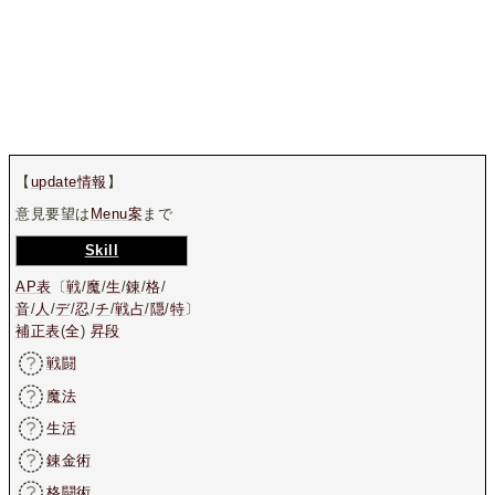
【
update情報
】
意見要望は
Menu案
まで
Skill
AP表
〔
戦
/
魔
/
生
/
錬
/
格
/
音
/
人
/
デ
/
忍
/
チ
/
戦占
/
隠
/
特
〕
補正表
(
全
)
昇段
戦闘
魔法
生活
錬金術
格闘術