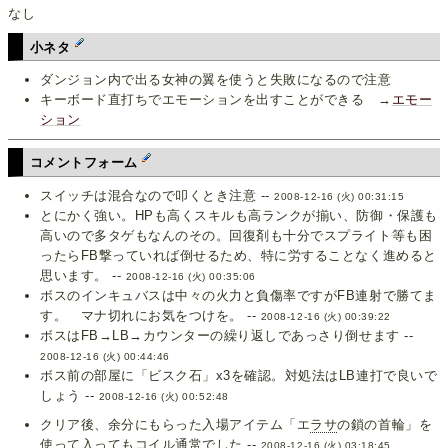
なし
小ネタ
ダンジョン内で出る女神の翼を使うと失敗になるので注意
キーボード直打ちでエモーションを出すことができる →
エモー
ション
コメントフォーム
スイッチは混合なので叩くとき注意 --
2008-12-16 (火) 00:31:15
とにかく強い。HPも高くスキルも高ランクが揃い、防御・保護も
高いので多タゲもなんのその。回復剤も十分でスプライト等も困
ったらFB撃っていれば倒せるため、特に労することなく進めると
思います。 --
2008-12-16 (火) 00:35:06
ボスのインキュバスは中々の火力と負傷率ですがFB連射で勝てま
す。 マナ切れにお気をつけを。 --
2008-12-16 (火) 00:39:22
ボスはFB→LB→カウンターの繰り返しであっさり倒せます --
2008-12-16 (火) 00:44:46
ボス前の部屋に「ビスク石」x3を確認。対処法はLB連打で良いで
しょう --
2008-12-16 (火) 00:52:48
クリア後、余分にもらった入場アイテム「エ
ラサ
の鎖の首輪」を
使って入ってもコイル通常でした --
2008-12-16 (火) 03:18:45