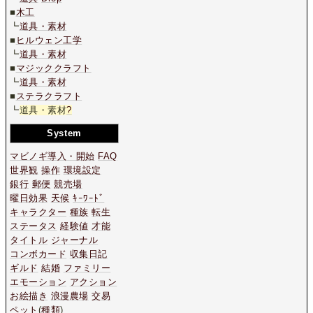
■
木工
┗
道具・素材
■
ヒルウェン工学
┗
道具・素材
■
マジッククラフト
┗
道具・素材
■
ステラクラフト
┗
道具・素材
?
System
マビノギ導入・開始
FAQ
世界観
操作
環境設定
銀行
郵便
競売場
曜日効果
天候
ｷｰﾜｰﾄﾞ
キャラクター
種族
転生
ステータス
経験値
才能
タイトル
ジャーナル
コンボカード
収集日記
ギルド
結婚
ファミリー
エモーション
アクション
お絵描き
浪漫農場
交易
ペット
(
種類
)