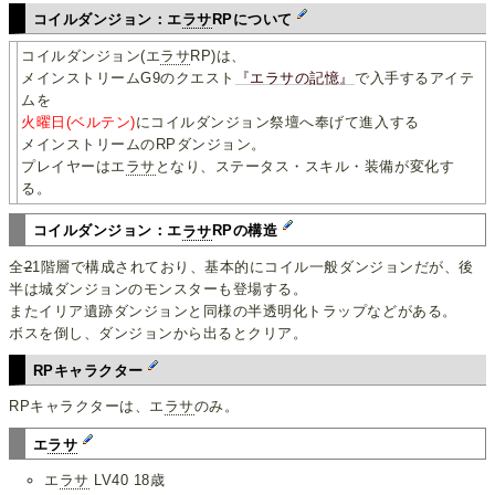
コイルダンジョン：エ
ラサ
RPについて
コイルダンジョン(エ
ラサ
RP)は、
メインストリームG9のクエスト
『エラサの記憶』
で入手するアイテ
ムを
火曜日(ベルテン)
にコイルダンジョン祭壇へ奉げて進入する
メインストリームのRPダンジョン。
プレイヤーはエ
ラサ
となり、ステータス・スキル・装備が変化す
る。
コイルダンジョン：エ
ラサ
RPの構造
全
2
1階層で構成されており、基本的にコイル一般ダンジョンだが、後
半は城ダンジョンのモンスターも登場する。
またイリア遺跡ダンジョンと同様の半透明化トラップなどがある。
ボスを倒し、ダンジョンから出るとクリア。
RPキャラクター
RPキャラクターは、エ
ラサ
のみ。
エ
ラサ
エ
ラサ
LV40 18歳