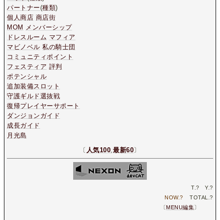
パートナー
(
種類
)
個人商店
商店街
MOM
メンバーシップ
ドレスルーム
マフィア
マビノベル
私の騎士団
コミュニティポイント
フェスティア
評判
ポテンシャル
追加装備スロット
守護ギルド選抜戦
復帰プレイヤーサポート
ダンジョンガイド
成長ガイド
月光島
〔
人気100
,
最新60
〕
T.
?
Y.
?
NOW.
?
TOTAL.
?
〔
MENU編集
〕