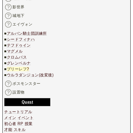
影世界
城地下
エイヴォン
■
アルバン騎士団訓練所
■
シードフィナハ
■
テフドゥイン
■
マグメル
■
クロムバス
■
グレンベルナ
■
ブリーレフ
?
■
ウルラダンジョン(改変後)
ボスモンスター
設置物
Quest
チュートリアル
メイン
イベント
初心者
RP
授業
才能
スキル