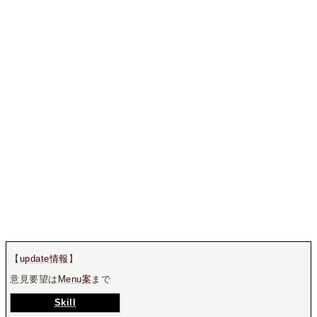
【
update情報
】
意見要望は
Menu案
まで
Skill