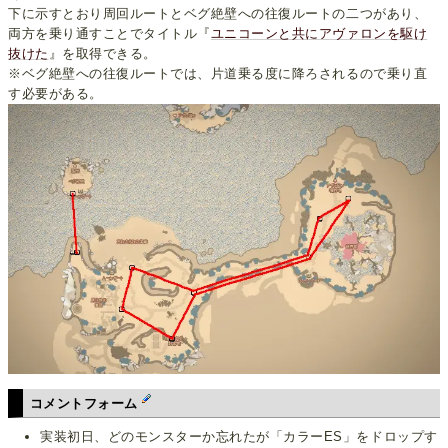
下に示すとおり周回ルートとベグ絶壁への往復ルートの二つがあり、
両方を乗り通すことでタイトル『
ユニコーンと共にアヴァロンを駆け
抜けた
』を取得できる。
※ベグ絶壁への往復ルートでは、片道乗る度に降ろされるので乗り直
す必要がある。
コメントフォーム
実装初日、どのモンスターか忘れたが「カラーES」をドロップす