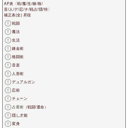
AP表
〔
戦
/
魔
/
生
/
錬
/
格
/
音
/
人
/
デ
/
忍
/
チ
/
戦占
/
隠
/
特
〕
補正表
(
全
)
昇段
戦闘
魔法
生活
錬金術
格闘術
音楽
人形術
デュアルガン
忍術
チェーン
占星術（
戦闘
/
運命
）
隠し才能
変身