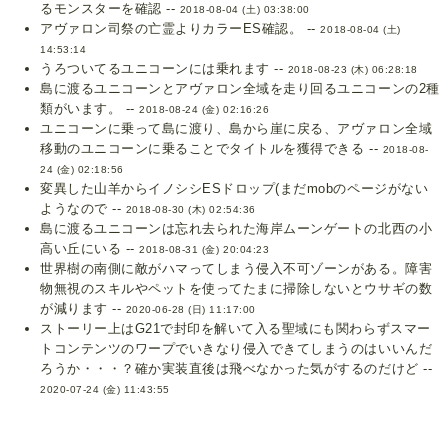
るモンスターを確認 --
2018-08-04 (土) 03:38:00
アヴァロン司祭の亡霊よりカラーES確認。 --
2018-08-04 (土)
14:53:14
うろついてるユニコーンには乗れます --
2018-08-23 (木) 06:28:18
島に渡るユニコーンとアヴァロン全域を走り回るユニコーンの2種
類がいます。 --
2018-08-24 (金) 02:16:26
ユニコーンに乗って島に渡り、島から崖に戻る、アヴァロン全域
移動のユニコーンに乗ることでタイトルを獲得できる --
2018-08-
24 (金) 02:18:56
変異した山羊からイノシシESドロップ(まだmobのページがない
ようなので --
2018-08-30 (木) 02:54:36
島に渡るユニコーンは忘れ去られた海岸ムーンゲートの北西の小
高い丘にいる --
2018-08-31 (金) 20:04:23
世界樹の南側に敵がハマってしまう侵入不可ゾーンがある。障害
物無視のスキルやペットを使ってたまに掃除しないとウサギの数
が減ります --
2020-06-28 (日) 11:17:00
ストーリー上はG21で封印を解いて入る聖域にも関わらずスマー
トコンテンツのワープでいきなり侵入できてしまうのはいいんだ
ろうか・・・？確か実装直後は飛べなかった気がするのだけど --
2020-07-24 (金) 11:43:55