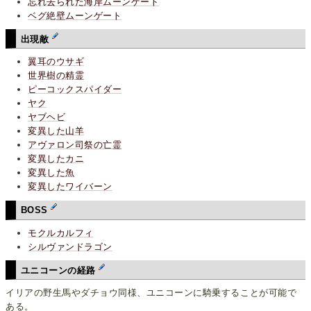
忘れ去られた海岸ムーンゲート
ベグ絶壁ムーンゲート
出現敵
翼耳のウサギ
世界樹の精霊
ピーコックスパイダー
ヤク
ヤブヘビ
変異した山羊
アヴァロン司祭の亡霊
変異したカニ
変異した魚
変異したワイバーン
BOSS
モクルカルフィ
シルヴァンドラゴン
ユニコーンの経路
イリアの野生馬やダチョウ同様、ユニコーンに騎乗することが可能で
ある。