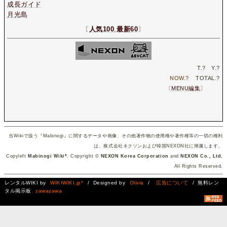
成長ガイド
月光島
〔
人気100
,
最新60
〕
T.
?
Y.
?
NOW.
?
TOTAL.
?
〔
MENU編集
〕
当Wikiで扱う『Mabinogi』に関するデータや画像、その他著作物の使用権や著作権等の一切の権利
は、株式会社ネクソンおよび韓国NEXON社に帰属します。
Copyleft
Mabinogi Wiki*
. Copyright ©
NEXON Korea Corporation
and
NEXON Co., Ltd.
All Rights Reserved.
レンタルWIKI by
WIKIWIKI.jp*
/ Designed by
Olivia
/
広告について
/ 無料レン
タル掲示板
zawazawa