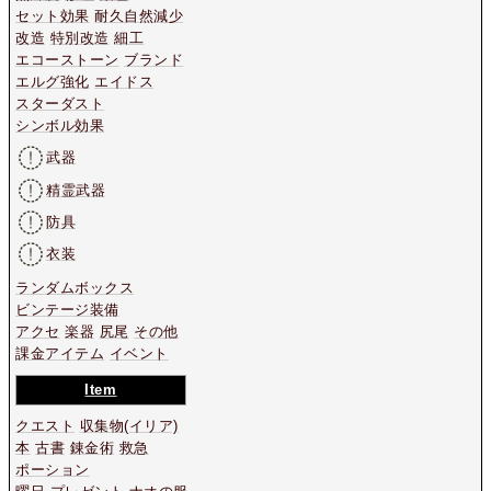
セット効果
耐久自然減少
改造
特別改造
細工
エコーストーン
ブランド
エルグ強化
エイドス
スターダスト
シンボル効果
武器
精霊武器
防具
衣装
ランダムボックス
ビンテージ装備
アクセ
楽器
尻尾
その他
課金アイテム
イベント
Item
クエスト
収集物
(イリア)
本
古書
錬金術
救急
ポーション