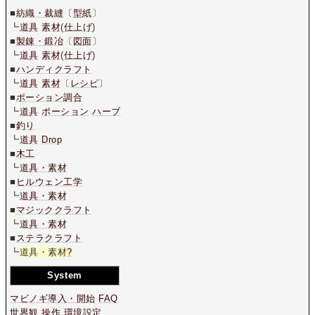
■
紡織・裁縫
〔
型紙
〕
┗
道具
素材
(
仕上げ
)
■
製錬・鍛冶
〔
図面
〕
┗
道具
素材
(
仕上げ
)
■
ハンディクラフト
┗
道具
素材
〔
レシピ
〕
■
ポーション調合
┗
道具
ポーション
ハーブ
■
釣り
┗
道具
Drop
■
木工
┗
道具・素材
■
ヒルウェン工学
┗
道具・素材
■
マジッククラフト
┗
道具・素材
■
ステラクラフト
┗
道具・素材
?
System
マビノギ導入・開始
FAQ
世界観
操作
環境設定