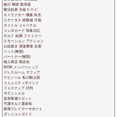
銀行
郵便
競売場
曜日効果
天候
ｷｰﾜｰﾄﾞ
キャラクター
種族
転生
ステータス
経験値
才能
タイトル
ジャーナル
コンボカード
収集日記
ギルド
結婚
ファミリー
エモーション
アクション
お絵描き
浪漫農場
交易
ペット
(
種類
)
パートナー
(
種類
)
個人商店
商店街
MOM
メンバーシップ
ドレスルーム
マフィア
マビノベル
私の騎士団
コミュニティポイント
フェスティア
評判
ポテンシャル
追加装備スロット
守護ギルド選抜戦
復帰プレイヤーサポート
ダンジョンガイド