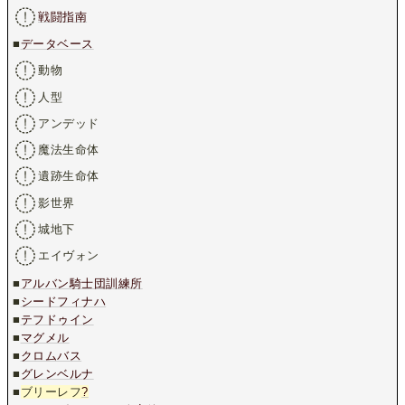
戦闘指南
■
データベース
動物
人型
アンデッド
魔法生命体
遺跡生命体
影世界
城地下
エイヴォン
■
アルバン騎士団訓練所
■
シードフィナハ
■
テフドゥイン
■
マグメル
■
クロムバス
■
グレンベルナ
■
ブリーレフ
?