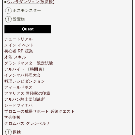
■
ウルラダンジョン(改変後)
ボスモンスター
設置物
Quest
チュートリアル
メイン
イベント
初心者
RP
授業
才能
スキル
グランドマスター認定試験
アルバイト
〔
時間表
〕
イメンマハ料理大会
料理レシピダンジョン
フィールドボス
ファリアス
冒険家の印章
アルバン騎士団訓練所
シードフィナハ
ブロニーの成長サポート
必須クエスト
学会後援
クロムバス
グレンベルナ
探検