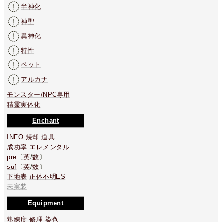
半神化
神聖
異神化
特性
ペット
アルカナ
モンスター/NPC専用
精霊実体化
Enchant
INFO
焼却
道具
成功率
エレメンタル
pre
〔
英
/
数
〕
suf
〔
英
/
数
〕
下地表
正体不明ES
未実装
Equipment
熟練度
修理
染色