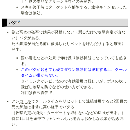
千年物の虚弱なグリーンキウイのみ例外。
スキル終了時にターゲットを解除する。途中キャンセルした
場合は無効。
バグ
割と高めの確率で効果が発動しない（踊るだけで攻撃判定が出な
い）バグがある。
死の舞踏が当たる前に被弾したりペットを呼んだりすると確実に
発生。
固い意志などの効果で仰け反り無効状態になっていても起き
る。
このバグが起きても硬直ダウン無効化は発動する上、クール
タイムが掛からない。
タイミングがシビアなので有効活用は難しいが、ボスの吹っ
飛ばし攻撃を防ぐなどの使い方ができる。
利用は自己責任で。
アン
コール
でクールタイムをリセットして連続使用すると2回目の
死の舞踏は非常に高い確率でバグる
（攻撃判定の消失・ターゲットを取れないなどの症状が出る。）
特に1回目を途中でキャンセルした場合はおかしな現象が起き易
い。