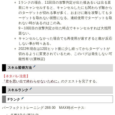
1ランクの場合、11回目の攻撃判定が出た後あるいは出る直
前にキャンセルすると、キャンセルしたにも関わらず敵から
のターゲットが切れる事が多く、おまけに敵を攻撃してもタ
ーゲットを取れない状態になる。連続使用でターゲットを取
れない時があるのはこの為。
9～10回目の攻撃判定が出た時点でキャンセルすれば大抵問
題ない。
キャンセルしなかった場合でも再使用が速すぎると敵が反応
しない事が時々ある。
2022年現在は12回ヒット後に少し経ってからターゲットが
切れるように変更されているため、このバグは発生しない可
能性有り(要検証)
スキル習得方法
【ネタバレ注意】
『君を思い出で終わらせないために』
のクエストを完了する。
スキルランク
Fランク
パーフェクトトレーニング:288.00 MAX時ボーナス: