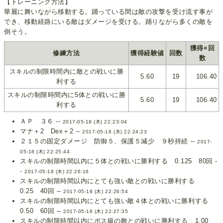
【トレーニング方法】
華麗に舞いながら移動する。踊っている間は敵の攻撃を受け流す事が
でき、移動経路にいる敵はダメージを受ける。踊りながら多くの敵を
倒そう。
獲得×回
修練方法
獲得経験値
回数
数
スキルの制限時間内に敵との戦いに勝
5.60
19
106.40
利する
スキルの制限時間内に5体との戦いに勝
5.60
19
106.40
利する
ＡＰ ３６ --
2017-05-18 (木) 22:23:04
マナ＋2 Dex＋2 --
2017-05-18 (木) 22:24:23
２１５の固定ダメージ 防御５、保護５減少 ９秒持続 --
2017-
05-18 (木) 22:25:44
スキルの制限時間以内に５体との戦いに勝利する 0.125 80回 -
-
2017-05-18 (木) 22:26:16
スキルの制限時間以内にとても強い敵との戦いに勝利する
0.25 40回 --
2017-05-18 (木) 22:26:54
スキルの制限時間以内にとても強い敵４体との戦いに勝利する
0.50 60回 --
2017-05-18 (木) 22:27:35
スキルの制限時間以内にボス級の敵との戦いに勝利する 1.00