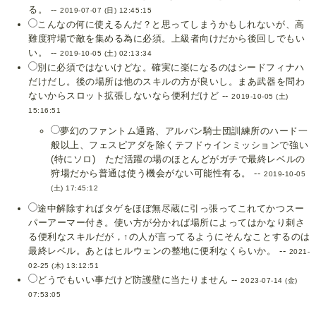
る。 --
2019-07-07 (日) 12:45:15
こんなの何に使えるんだ？と思ってしまうかもしれないが、高
難度狩場で敵を集める為に必須。上級者向けだから後回しでもい
い。 --
2019-10-05 (土) 02:13:34
別に必須ではないけどな。確実に楽になるのはシードフィナハ
だけだし。後の場所は他のスキルの方が良いし。まあ武器を問わ
ないからスロット拡張しないなら便利だけど --
2019-10-05 (土)
15:16:51
夢幻のファントム通路、アルバン騎士団訓練所のハード一
般以上、フェスピアダを除くテフドゥインミッションで強い
(特にソロ) ただ活躍の場のほとんどがガチで最終レベルの
狩場だから普通は使う機会がない可能性有る。 --
2019-10-05
(土) 17:45:12
途中解除すればタゲをほぼ無尽蔵に引っ張ってこれてかつスー
パーアーマー付き。使い方が分かれば場所によってはかなり刺さ
る便利なスキルだが，↑の人が言ってるようにそんなことするのは
最終レベル。あとはヒルウェンの整地に便利なくらいか。 --
2021-
02-25 (木) 13:12:51
どうでもいい事だけど防護壁に当たりません --
2023-07-14 (金)
07:53:05