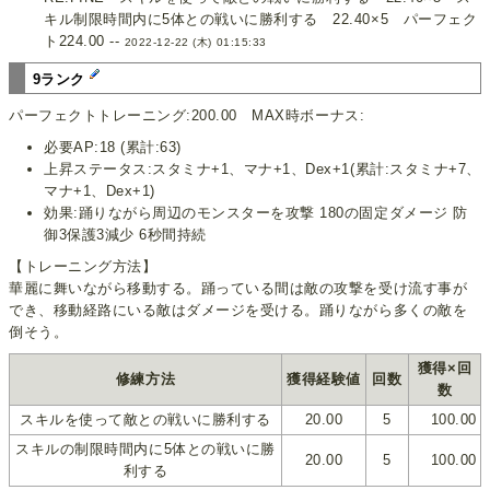
キル制限時間内に5体との戦いに勝利する 22.40×5 パーフェク
ト224.00 --
2022-12-22 (木) 01:15:33
9ランク
パーフェクトトレーニング:200.00 MAX時ボーナス:
必要AP:18 (累計:63)
上昇ステータス:スタミナ+1、マナ+1、Dex+1(累計:スタミナ+7、
マナ+1、Dex+1)
効果:踊りながら周辺のモンスターを攻撃 180の固定ダメージ 防
御3保護3減少 6秒間持続
【トレーニング方法】
華麗に舞いながら移動する。踊っている間は敵の攻撃を受け流す事が
でき、移動経路にいる敵はダメージを受ける。踊りながら多くの敵を
倒そう。
獲得×回
修練方法
獲得経験値
回数
数
スキルを使って敵との戦いに勝利する
20.00
5
100.00
スキルの制限時間内に5体との戦いに勝
20.00
5
100.00
利する