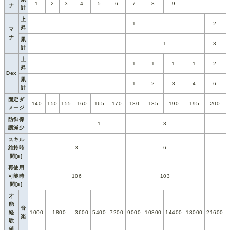
1
2
3
4
5
6
7
8
9
ナ
計
上
--
1
--
2
昇
マ
ナ
累
--
1
3
計
上
--
1
1
1
1
2
昇
Dex
累
--
1
2
3
4
6
計
固定ダ
140
150
155
160
165
170
180
185
190
195
200
メージ
防御保
--
1
3
護減少
スキル
維持時
3
6
間[s]
再使用
可能時
106
103
間[s]
才
能
音
経
1000
1800
3600
5400
7200
9000
10800
14400
18000
21600
楽
験
値