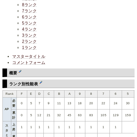
8ランク
7ランク
6ランク
5ランク
4ランク
3ランク
2ランク
1ランク
マスタータイトル
コメントフォーム
概要
ランク別性能表
Rank
F
E
D
C
B
A
9
8
7
6
5
必
0
5
7
9
11
13
18
20
22
24
30
要
AP
累
0
5
12
21
32
45
63
83
105
129
159
計
上
ス
1
1
1
1
1
1
1
1
1
1
昇
タ
ミ
累