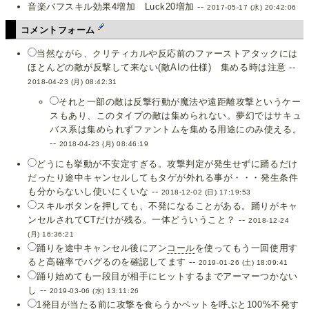
音楽バフスキル効果4増加 Luck20増加 --
2017-05-17 (水) 20:42:06
コメントフォーム
当然ながら、クリティカルや反応前のファーストアタックには
ほとんどの敵が反撃して来ない(敵AIの仕様) 集める時は注意 --
2018-04-23 (月) 08:42:31
それと一部の敵は反撃行動が魔法や遠距離攻撃というケー
スもあり、このタイプの敵は集められない。夢幻ではサキュ
バス系は集められずファントムを集める用途にのみ使える。
--
2018-04-23 (月) 08:46:19
どうにも挙動が不安定すぎる。攻撃判定が発生せずに踊るだけ
だったり途中キャンセルしてもタゲが外れる事が・・・発生条件
も分からないし使いにくいな --
2018-12-02 (日) 17:19:53
スキルボタンを押しても、不発になることがある。踊りがキャ
ンセルされてCTだけが残る。一体どういうこと？ --
2018-12-24
(月) 16:36:21
踊りを途中キャンセル後にアン
コール
を使ってもう一回使用す
ると高確率でバグるのを確認してます --
2019-01-26 (土) 18:09:41
踊り始めても一段目が相手にヒットするまでアーマーつかない
し --
2019-03-06 (水) 13:11:26
1発目が当たる前に攻撃を食らうかペットを呼ぶと100%不発す