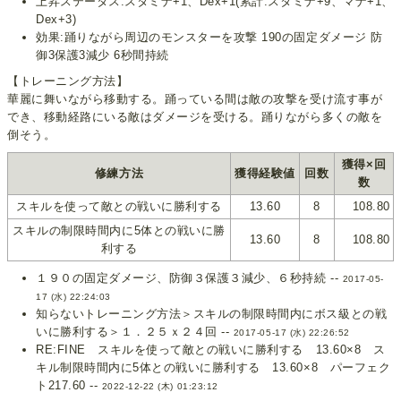
上昇ステータス:スタミナ+1、Dex+1(累計:スタミナ+9、マナ+1、
Dex+3)
効果:踊りながら周辺のモンスターを攻撃 190の固定ダメージ 防
御3保護3減少 6秒間持続
【トレーニング方法】
華麗に舞いながら移動する。踊っている間は敵の攻撃を受け流す事が
でき、移動経路にいる敵はダメージを受ける。踊りながら多くの敵を
倒そう。
獲得×回
修練方法
獲得経験値
回数
数
スキルを使って敵との戦いに勝利する
13.60
8
108.80
スキルの制限時間内に5体との戦いに勝
13.60
8
108.80
利する
１９０の固定ダメージ、防御３保護３減少、６秒持続 --
2017-05-
17 (水) 22:24:03
知らないトレーニング方法＞スキルの制限時間内にボス級との戦
いに勝利する＞１．２５ｘ２４回 --
2017-05-17 (水) 22:26:52
RE:FINE スキルを使って敵との戦いに勝利する 13.60×8 ス
キル制限時間内に5体との戦いに勝利する 13.60×8 パーフェク
ト217.60 --
2022-12-22 (木) 01:23:12