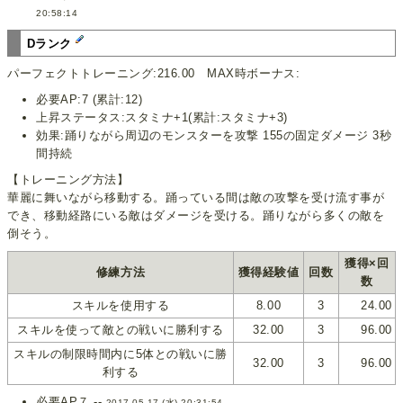
20:58:14
Dランク
パーフェクトトレーニング:216.00 MAX時ボーナス:
必要AP:7 (累計:12)
上昇ステータス:スタミナ+1(累計:スタミナ+3)
効果:踊りながら周辺のモンスターを攻撃 155の固定ダメージ 3秒
間持続
【トレーニング方法】
華麗に舞いながら移動する。踊っている間は敵の攻撃を受け流す事が
でき、移動経路にいる敵はダメージを受ける。踊りながら多くの敵を
倒そう。
獲得×回
修練方法
獲得経験値
回数
数
スキルを使用する
8.00
3
24.00
スキルを使って敵との戦いに勝利する
32.00
3
96.00
スキルの制限時間内に5体との戦いに勝
32.00
3
96.00
利する
必要AP７ --
2017-05-17 (水) 20:31:54