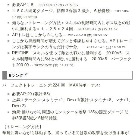
必要AP１８ --
2017-05-17 (水) 21:53:37
１８０の固定ダメージ、防御３保護３減少、６秒持続 --
2017-05-
17 (水) 21:55:23
知らないトレーニング方法＞スキルの制限時間内にボス級との戦
いに勝利する＞１．２５ｘ２４回 --
2017-05-17 (水) 22:11:59
APトレはここから３になる --
2017-05-18 (木) 20:53:55
ここから持続時間が増えてグッと修練しやすくなる。APトレーニ
ングは英字ランクのうちだけで十分。 --
2017-05-20 (土) 16:50:24
RE:FINE スキルを使って敵との戦いに勝利する 20.00×5 ス
キル制限時間内に5体との戦いに勝利する 20.00×5 パーフェク
ト200.00 --
2022-12-22 (木) 01:17:50
8ランク
パーフェクトトレーニング:224.00 MAX時ボーナス:
必要AP:20 (累計:83)
上昇ステータス:スタミナ+1、Dex+1(累計:スタミナ+8、マナ+1、
Dex+2)
効果:踊りながら周辺のモンスターを攻撃 185の固定ダメージ 防
御3保護3減少 6秒間持続
【トレーニング方法】
華麗に舞いながら移動する。踊っている間は敵の攻撃を受け流す事が