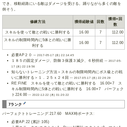
でき、移動経路にいる敵はダメージを受ける。踊りながら多くの敵を
倒そう。
獲得×回
修練方法
獲得経験値
回数
数
スキルを使って敵との戦いに勝利する
16.00
7
112.00
スキルの制限時間内に5体との戦いに勝
16.00
7
112.00
利する
必要AP２０ --
2017-05-17 (水) 22:14:45
１８５の固定ダメージ、防御３保護３減少、６秒持続 --
2017-05-
17 (水) 22:19:56
知らないトレーニング方法＞スキルの制限時間内にボス級との戦
いに勝利する＞１．２５ｘ２４回 --
2017-05-17 (水) 22:26:29
RE:FINE スキルを使って敵との戦いに勝利する 16.00×7 ス
キル制限時間内に5体との戦いに勝利する 16.00×7 パーフェク
ト224.00 --
2022-12-22 (木) 01:20:22
7ランク
パーフェクトトレーニング:217.60 MAX時ボーナス:
必要AP:22 (累計:105)