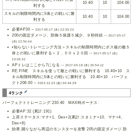
10.40
10
104.00
利する
スキルの制限時間内に5体との戦いに勝
10.40
10
104.00
利する
必要AP30 --
2017-05-17 (水) 22:53:22
200の固定ダメージ、防御５保護５減少、９秒持続 --
2017-05-17
(水) 22:54:44
•知らないトレーニング方法＞スキルの制限時間内にボス級の敵５
体との戦いに勝利する＞２．００ｘ２０回 --
2017-05-17 (水)
23:03:32
APトレはここから7になる --
2017-05-18 (木) 20:54:12
RE:FINE スキルを使って敵との戦いに勝利する 10.40×10 ス
キル制限時間内に5体との戦いに勝利する 10.40×10 パーフェ
クト208.00 --
2022-12-23 (金) 00:44:28
4ランク
パーフェクトトレーニング:230.40 MAX時ボーナス:
必要AP:32 (累計:191)
上昇ステータス:マナ+1、Dex+2(累計:スタミナ+10、マナ+4、
Dex+8)
効果:踊りながら周辺のモンスターを攻撃 205の固定ダメージ 防