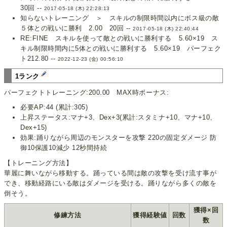
30回 --
2017-05-18 (木) 22:28:13
知らないトレーニング ＞ スキルの制限時間以内にボス級の敵
５体との戦いに勝利 2.00 20回 --
2017-05-18 (木) 22:40:44
RE:FINE スキルを使って敵との戦いに勝利する 5.60×19 ス
キル制限時間内に5体との戦いに勝利する 5.60×19 パーフェク
ト212.80 --
2022-12-23 (金) 00:56:10
1ランク
パーフェクトトレーニング:200.00 MAX時ボーナス:
必要AP:44 (累計:305)
上昇ステータス:マナ+3、Dex+3(累計:スタミナ+10、マナ+10、
Dex+15)
効果:踊りながら周辺のモンスターを攻撃 220の固定ダメージ 防
御10保護10減少 12秒間持続
【トレーニング方法】
華麗に舞いながら移動する。踊っている間は敵の攻撃を受け流す事が
でき、移動経路にいる敵はダメージを受ける。踊りながら多くの敵を
倒そう。
獲得×回
修練方法
獲得経験値
回数
数