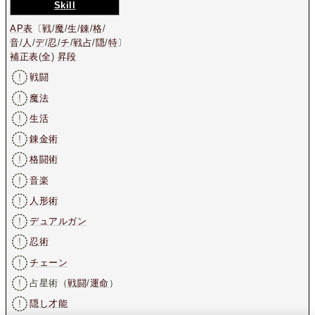
Skill
AP表
〔
戦
/
魔
/
生
/
錬
/
格
/
音
/
人
/
デ
/
忍
/
チ
/
戦占
/
隠
/
特
〕
補正表
(
全
)
昇段
戦闘
魔法
生活
錬金術
格闘術
音楽
人形術
デュアルガン
忍術
チェーン
占星術（
戦闘
/
運命
）
隠し才能