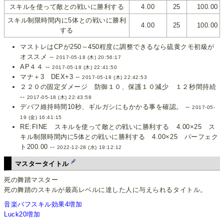
スキルを使って敵との戦いに勝利する
4.00
25
100.00
スキル制限時間内に5体との戦いに勝利
4.00
25
100.00
する
マストレはCPが250～450程度に調整できるなら硫黄クモ初級が
オススメ --
2017-05-18 (木) 20:56:17
AP４４ --
2017-05-18 (木) 22:41:50
マナ＋3 DEX+3 --
2017-05-18 (木) 22:42:53
２２０の固定ダメージ 防御１０、保護１０減少 １２秒間持続
--
2017-05-18 (木) 22:43:58
デバフ維持時間10秒、ギルガシにもかかる事を確認。 --
2017-05-
19 (金) 16:41:15
RE:FINE スキルを使って敵との戦いに勝利する 4.00×25 ス
キル制限時間内に5体との戦いに勝利する 4.00×25 パーフェク
ト200.00 --
2022-12-28 (水) 19:12:12
マスタータイトル
死の舞踏マスター
死の舞踏のスキルが最高レベルに達した人に与えられるタイトル。
音楽バフスキル効果4増加
Luck20増加