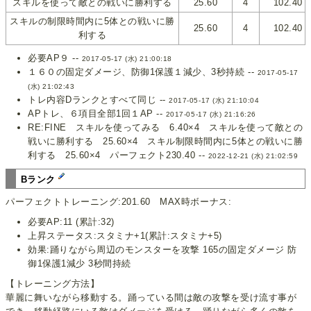
スキルを使って敵との戦いに勝利する
25.60
4
102.40
スキルの制限時間内に5体との戦いに勝
25.60
4
102.40
利する
必要AP９ --
2017-05-17 (水) 21:00:18
１６０の固定ダメージ、防御1保護１減少、3秒持続 --
2017-05-17
(水) 21:02:43
トレ内容Dランクとすべて同じ --
2017-05-17 (水) 21:10:04
APトレ、６項目全部1回１AP --
2017-05-17 (水) 21:16:26
RE:FINE スキルを使ってみる 6.40×4 スキルを使って敵との
戦いに勝利する 25.60×4 スキル制限時間内に5体との戦いに勝
利する 25.60×4 パーフェクト230.40 --
2022-12-21 (水) 21:02:59
Bランク
パーフェクトトレーニング:201.60 MAX時ボーナス:
必要AP:11 (累計:32)
上昇ステータス:スタミナ+1(累計:スタミナ+5)
効果:踊りながら周辺のモンスターを攻撃 165の固定ダメージ 防
御1保護1減少 3秒間持続
【トレーニング方法】
華麗に舞いながら移動する。踊っている間は敵の攻撃を受け流す事が