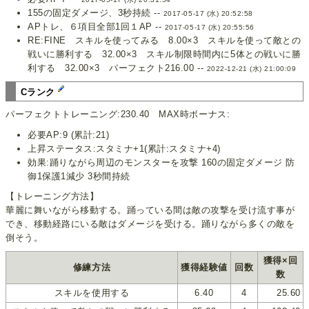
155の固定ダメージ、3秒持続 --
2017-05-17 (水) 20:52:58
APトレ、６項目全部1回１AP --
2017-05-17 (水) 20:55:56
RE:FINE スキルを使ってみる 8.00×3 スキルを使って敵との
戦いに勝利する 32.00×3 スキル制限時間内に5体との戦いに勝
利する 32.00×3 パーフェクト216.00 --
2022-12-21 (水) 21:00:09
Cランク
パーフェクトトレーニング:230.40 MAX時ボーナス:
必要AP:9 (累計:21)
上昇ステータス:スタミナ+1(累計:スタミナ+4)
効果:踊りながら周辺のモンスターを攻撃 160の固定ダメージ 防
御1保護1減少 3秒間持続
【トレーニング方法】
華麗に舞いながら移動する。踊っている間は敵の攻撃を受け流す事が
でき、移動経路にいる敵はダメージを受ける。踊りながら多くの敵を
倒そう。
獲得×回
修練方法
獲得経験値
回数
数
スキルを使用する
6.40
4
25.60