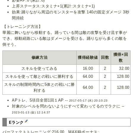
必要AP:0 (累計:0)
上昇ステータス:スタミナ+1(累計:スタミナ+1)
効果:踊りながら周辺のモンスターを攻撃 140の固定ダメージ 3秒
間持続
【トレーニング方法】
華麗に舞いながら移動する。踊っている間は敵の攻撃を受け流す事が
でき、移動経路にいる敵はダメージを受ける。踊りながら多くの敵を
倒そう。
獲得×回
修練方法
獲得経験値
回数
数
スキルを使ってみる
16.00
2
32.00
スキルを使って敵との戦いに勝利する
64.00
2
128.00
スキルの制限時間内に5体との戦いに勝
64.00
2
128.00
利する
APトレ、5項目全部1回１AP --
2017-05-17 (水) 20:10:23
対象のレベルを問わないようにすべて変わってるのでラクに --
2023-01-13 (金) 12:14:37
Eランク
パーフェクトトレーニング:216.00 MAX時ボーナス: