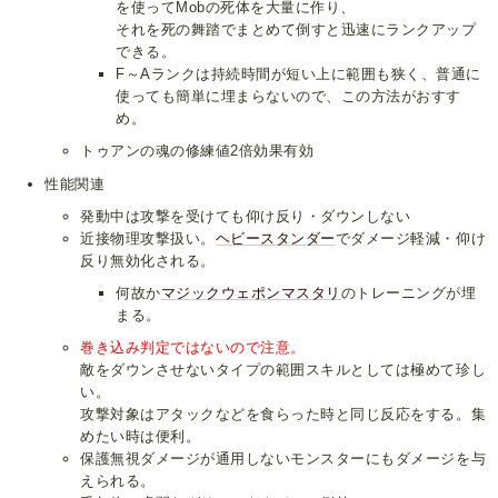
を使ってMobの死体を大量に作り、
それを死の舞踏でまとめて倒すと迅速にランクアップ
できる。
F～Aランクは持続時間が短い上に範囲も狭く、普通に
使っても簡単に埋まらないので、この方法がおすす
め。
トゥアンの魂の修練値2倍効果有効
性能関連
発動中は攻撃を受けても仰け反り・ダウンしない
近接物理攻撃扱い。
ヘビースタンダー
でダメージ軽減・仰け
反り無効化される。
何故か
マジックウェポンマスタリ
のトレーニングが埋
まる。
巻き込み判定ではないので注意。
敵をダウンさせないタイプの範囲スキルとしては極めて珍し
い。
攻撃対象はアタックなどを食らった時と同じ反応をする。集
めたい時は便利。
保護無視ダメージが通用しないモンスターにもダメージを与
えられる。