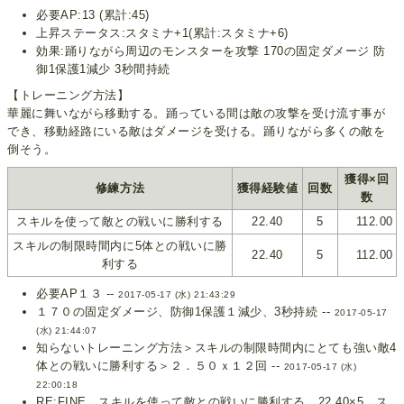
必要AP:13 (累計:45)
上昇ステータス:スタミナ+1(累計:スタミナ+6)
効果:踊りながら周辺のモンスターを攻撃 170の固定ダメージ 防
御1保護1減少 3秒間持続
【トレーニング方法】
華麗に舞いながら移動する。踊っている間は敵の攻撃を受け流す事が
でき、移動経路にいる敵はダメージを受ける。踊りながら多くの敵を
倒そう。
獲得×回
修練方法
獲得経験値
回数
数
スキルを使って敵との戦いに勝利する
22.40
5
112.00
スキルの制限時間内に5体との戦いに勝
22.40
5
112.00
利する
必要AP１３ --
2017-05-17 (水) 21:43:29
１７０の固定ダメージ、防御1保護１減少、3秒持続 --
2017-05-17
(水) 21:44:07
知らないトレーニング方法＞スキルの制限時間内にとても強い敵4
体との戦いに勝利する＞２．５０ｘ１２回 --
2017-05-17 (水)
22:00:18
RE:FINE スキルを使って敵との戦いに勝利する 22.40×5 ス