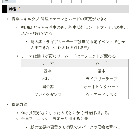
特徴
音楽スキルタブ 管理でテーマとムードの変更ができる
初期はどちらも基本のみ。基本以外はシードフィナハの中ボ
スから獲得できる
扇の舞・ライブリーテープは期間限定イベントでしか
入手できない。(2018/04/11現在)
テーマは踊りが変わり ムードはエフェクトが変わる
テーマ
ムード
基本
基本
バレエ
ライブリーテープ
扇の舞
ホットピンクハート
ブレイクダンス
ウィアードマスク
修練方法
強さ指定がなくなったのでとにかく倒せば埋まる。
全員フィニッシュ設定を活用すると楽
影の世界の硫黄クモ初級でスパークや召喚攻撃ペット