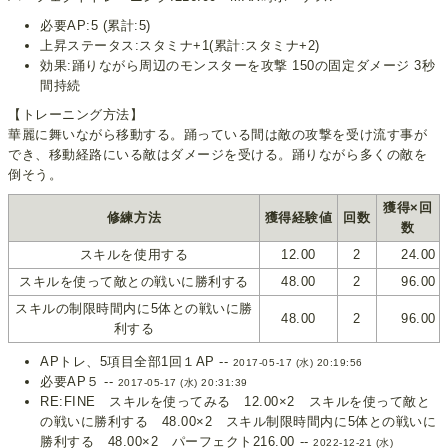
必要AP:5 (累計:5)
上昇ステータス:スタミナ+1(累計:スタミナ+2)
効果:踊りながら周辺のモンスターを攻撃 150の固定ダメージ 3秒
間持続
【トレーニング方法】
華麗に舞いながら移動する。踊っている間は敵の攻撃を受け流す事が
でき、移動経路にいる敵はダメージを受ける。踊りながら多くの敵を
倒そう。
獲得×回
修練方法
獲得経験値
回数
数
スキルを使用する
12.00
2
24.00
スキルを使って敵との戦いに勝利する
48.00
2
96.00
スキルの制限時間内に5体との戦いに勝
48.00
2
96.00
利する
APトレ、5項目全部1回１AP --
2017-05-17 (水) 20:19:56
必要AP５ --
2017-05-17 (水) 20:31:39
RE:FINE スキルを使ってみる 12.00×2 スキルを使って敵と
の戦いに勝利する 48.00×2 スキル制限時間内に5体との戦いに
勝利する 48.00×2 パーフェクト216.00 --
2022-12-21 (水)