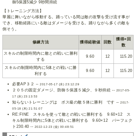
御5保護5減少 9秒間持続
【トレーニング方法】
華麗に舞いながら移動する。踊っている間は敵の攻撃を受け流す事が
でき、移動経路にいる敵はダメージを受ける。踊りながら多くの敵を
倒そう。
獲得×回
修練方法
獲得経験値
回数
数
スキルの制限時間内に敵との戦いに勝利
9.60
12
115.20
する
スキルの制限時間内に5体との戦いに勝
9.60
12
115.20
利する
必要AP３２ --
2017-05-17 (水) 23:12:29
２０５の固定ダメージ、防御５保護５減少、９秒持続 --
2017-05-
17 (水) 23:13:53
知らないトレーニングは ボス級の敵５体に勝利 です --
2017-
05-18 (木) 21:51:07
RE:FINE スキルを使って敵との戦いに勝利する 9.60×12 ス
キル制限時間内に5体との戦いに勝利する 9.60×12 パーフェク
ト230.40 --
2022-12-23 (金) 00:48:51