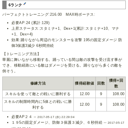
6ランク
パーフェクトトレーニング:216.00 MAX時ボーナス:
必要AP:24 (累計:129)
上昇ステータス:スタミナ+1、Dex+1(累計:スタミナ+10、マナ
+1、Dex+4)
効果:踊りながら周辺のモンスターを攻撃 195の固定ダメージ 防
御3保護3減少 6秒間持続
【トレーニング方法】
華麗に舞いながら移動する。踊っている間は敵の攻撃を受け流す事が
でき、移動経路にいる敵はダメージを受ける。踊りながら多くの敵を
倒そう。
獲得×回
修練方法
獲得経験値
回数
数
スキルを使って敵との戦いに勝利する
12.00
9
108.00
スキルの制限時間内に5体との戦いに勝
12.00
9
108.00
利する
必要AP２４ --
2017-05-17 (水) 22:29:04
１９5の固定ダメージ、防御３保護３減少、６秒持続 --
2017-05-17