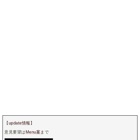
【
update情報
】
意見要望は
Menu案
まで