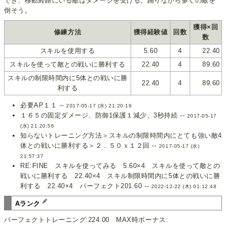
でき、移動経路にいる敵はダメージを受ける。踊りながら多くの敵を
倒そう。
獲得×回
修練方法
獲得経験値
回数
数
スキルを使用する
5.60
4
22.40
スキルを使って敵との戦いに勝利する
22.40
4
89.60
スキルの制限時間内に5体との戦いに勝
22.40
4
89.60
利する
必要AP１１ --
2017-05-17 (水) 21:20:19
１６５の固定ダメージ、防御1保護１減少、3秒持続 --
2017-05-17
(水) 21:20:56
知らないトレーニング方法＞スキルの制限時間内にとても強い敵4
体との戦いに勝利する＞２．５０ｘ１２回 --
2017-05-17 (水)
21:57:37
RE:FINE スキルを使ってみる 5.60×4 スキルを使って敵との
戦いに勝利する 22.40×4 スキル制限時間内に5体との戦いに勝
利する 22.40×4 パーフェクト201.60 --
2022-12-22 (木) 01:12:48
Aランク
パーフェクトトレーニング:224.00 MAX時ボーナス: