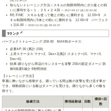
(水) 22:30:13
知らないトレーニング方法＞スキルの制限時間内にボス級との戦
いに勝利する＞１．２５ｘ２４回 --
2017-05-17 (水) 22:32:40
RE:FINE スキルを使って敵との戦いに勝利する 12.00×9 ス
キル制限時間内に5体との戦いに勝利する 12.00×9 パーフェク
ト216.00 --
2022-12-23 (金) 00:42:27
5ランク
パーフェクトトレーニング:208.00 MAX時ボーナス:
必要AP:30 (累計:159)
上昇ステータス:マナ+2、Dex+2(累計:スタミナ+10、マナ+3、
Dex+6)
効果:踊りながら周辺のモンスターを攻撃 200の固定ダメージ 防
御5保護5減少 9秒間持続
【トレーニング方法】
華麗に舞いながら移動する。踊っている間は敵の攻撃を受け流す事が
でき、移動経路にいる敵はダメージを受ける。踊りながら多くの敵を
倒そう。
獲得×回
修練方法
獲得経験値
回数
数
スキルの制限時間内に敵との戦いに勝