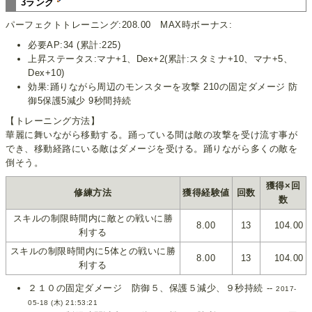
3ランク
パーフェクトトレーニング:208.00 MAX時ボーナス:
必要AP:34 (累計:225)
上昇ステータス:マナ+1、Dex+2(累計:スタミナ+10、マナ+5、
Dex+10)
効果:踊りながら周辺のモンスターを攻撃 210の固定ダメージ 防
御5保護5減少 9秒間持続
【トレーニング方法】
華麗に舞いながら移動する。踊っている間は敵の攻撃を受け流す事が
でき、移動経路にいる敵はダメージを受ける。踊りながら多くの敵を
倒そう。
獲得×回
修練方法
獲得経験値
回数
数
スキルの制限時間内に敵との戦いに勝
8.00
13
104.00
利する
スキルの制限時間内に5体との戦いに勝
8.00
13
104.00
利する
２１０の固定ダメージ 防御５、保護５減少、９秒持続 --
2017-
05-18 (木) 21:53:21