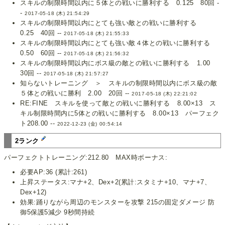
スキルの制限時間以内に５体との戦いに勝利する 0.125 80回 -
-
2017-05-18 (木) 21:54:29
スキルの制限時間以内にとても強い敵との戦いに勝利する
0.25 40回 --
2017-05-18 (木) 21:55:33
スキルの制限時間以内にとても強い敵４体との戦いに勝利する
0.50 60回 --
2017-05-18 (木) 21:56:32
スキルの制限時間以内にボス級の敵との戦いに勝利する 1.00
30回 --
2017-05-18 (木) 21:57:27
知らないトレーニング ＞ スキルの制限時間以内にボス級の敵
５体との戦いに勝利 2.00 20回 --
2017-05-18 (木) 22:21:02
RE:FINE スキルを使って敵との戦いに勝利する 8.00×13 ス
キル制限時間内に5体との戦いに勝利する 8.00×13 パーフェク
ト208.00 --
2022-12-23 (金) 00:54:14
2ランク
パーフェクトトレーニング:212.80 MAX時ボーナス:
必要AP:36 (累計:261)
上昇ステータス:マナ+2、Dex+2(累計:スタミナ+10、マナ+7、
Dex+12)
効果:踊りながら周辺のモンスターを攻撃 215の固定ダメージ 防
御5保護5減少 9秒間持続