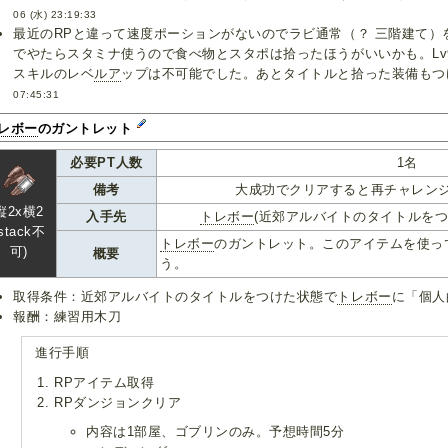
06 (水) 23:19:33
最近のRPと違って速度ポーションがないのでラビ通常（？ 三階建て）
でやたらスタミナ使うので食べ物とスタポは拾ったほうがいいかも。Lv9
スキルのレベ
ルア
ップは不可能でした。あとタイトルと拾った装備もつけ
07:45:31
レボー
のガントレット
必要PT人数
1名
備考
大成功でクリアすると再チャレン
縦2x横2
入手先
トレボー
(近郊アルバイトのタイトルをつ
(stack不
トレボー
のガントレット。このアイテムを使っ
可)
概要
う。
取得条件：近郊アルバイトのタイトルをつけた状態で
トレボー
に「個人
報酬：練習用木刀
進行手順
RPアイテム取得
RPダンジョンクリア
内容は1部屋、ゴブリンのみ。予想時間5分