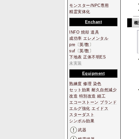
モンスター/NPC専用
精霊実体化
Enchant
概
INFO
焼却
道具
成功率
エレメンタル
pre
〔
英
/
数
〕
suf
〔
英
/
数
〕
下地表
正体不明ES
未実装
Equipment
熟練度
修理
染色
セット効果
耐久自然減少
改造
特別改造
細工
エコーストーン
ブランド
エルグ強化
エイドス
スターダスト
シンボル効果
武器