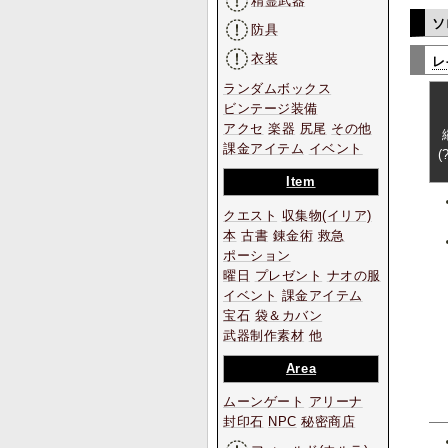
精霊武器
ソ
防具
衣装
レ
ランダムボックス
ビンテージ装備
アクセ
楽器
尻尾
その他
課金アイテム
イベント
(
Item
クエスト
収集物
(イリア)
本
古書
錬金術
救急
ポーション
曜日
プレゼント
ナオの服
イベント
課金アイテム
宝石
袋＆カバン
武器制作素材
他
Area
ムーンゲート
アリーナ
封印石
NPC
秘密商店