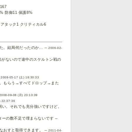
k167
0% 防御11 保護8%
 アタック1 クリティカル6
。結局何だったのか… --
2006-02-
法がないので途中のスケルトン戦の
-
2008-05-17 (土) 18:30:33
。もらう→すべてドロップ→また
2008-09-08 (月) 23:13:39
) 22:37:36
弱い。それでも充分強いですけど。
ーの数不足で埋まらないです --
おすと取得できます。 --
2011-04-