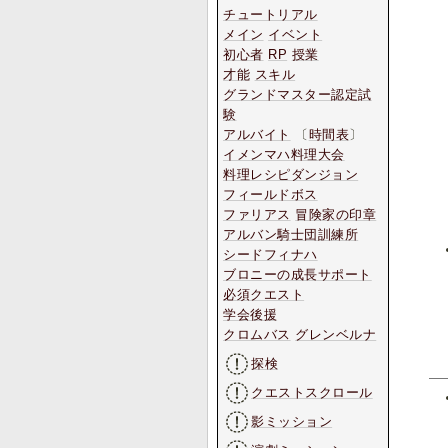
チュートリアル
メイン
イベント
初心者
RP
授業
才能
スキル
グランドマスター認定試
験
アルバイト
〔
時間表
〕
イメンマハ料理大会
料理レシピダンジョン
フィールドボス
ファリアス
冒険家の印章
アルバン騎士団訓練所
シードフィナハ
ブロニーの成長サポート
必須クエスト
学会後援
クロムバス
グレンベルナ
探検
クエストスクロール
影ミッション