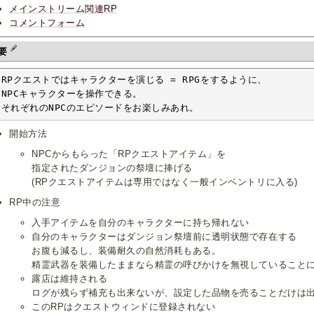
メインストリーム関連RP
コメントフォーム
要
RPクエストではキャラクターを演じる = RPGをするように、

NPCキャラクターを操作できる。

それぞれのNPCのエピソードをお楽しみあれ。
開始方法
NPCからもらった「RPクエストアイテム」を
指定されたダンジョンの祭壇に捧げる
(RPクエストアイテムは専用ではなく一般インベントリに入る)
RP中の注意
入手アイテムを自分のキャラクターに持ち帰れない
自分のキャラクターはダンジョン祭壇前に透明状態で存在する
お腹も減るし、装備耐久の自然消耗もある。
精霊武器を装備したままなら精霊の呼びかけを無視していること
露店は維持される
ログが残らず補充も出来ないが、設定した品物を売ることだけは
このRPはクエストウィンドに登録されない