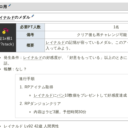
ロ用
イナルド
のメダル
必要PT人数
1名
備考
クリア後も再チャレンジ可能
縦1x横1
レイナルド
の記憶が宿っているメダル。このア
??stack)
概要
入ってみよう。
発生条件：
レイナルド
の好感度が、「好意をもっている」以上のときに
話。
報酬：なし？
進行手順
RPアイテム取得
レイナルド
に
パン
10数個をプレゼントして好感度達成
RPダンジョンクリア
内容はラビ3層。予想時間30分
レイナルド
Lv92 42歳 人間男性