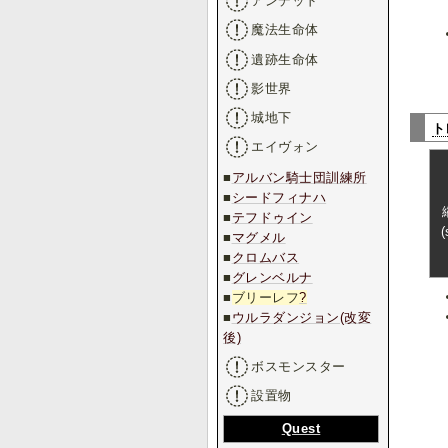
アンデッド
魔法生命体
遺跡生命体
影世界
城地下
ト
エイヴォン
■
アルバン騎士団訓練所
■
シードフィナハ
■
テフドゥイン
■
マグメル
■
クロムバス
■
グレンベルナ
■
ブリーレフ
?
■
ウルラダンジョン(改変
後)
ボスモンスター
設置物
Quest