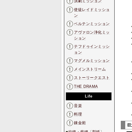
演劇ミッション
使徒レイドミッショ
ン
ベルテンミッション
アヴァロン浄化ミッ
ション
テフドゥインミッシ
ョン
マグメルミッション
メインストリーム
ストーリークエスト
THE DRAMA
Life
音楽
料理
錬金術
巨
■
紡織・裁縫
〔
型紙
〕