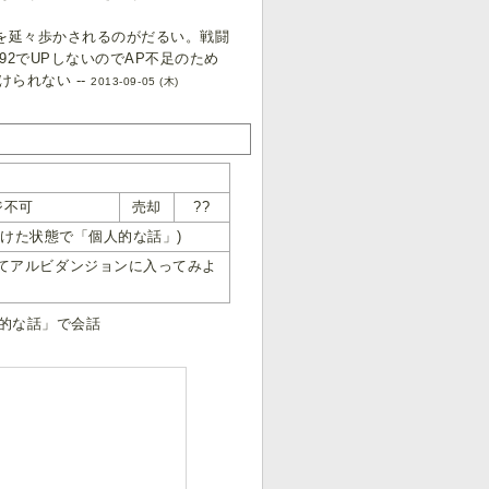
を延々歩かされるのがだるい。戦闘
2でUPしないのでAP不足のため
られない --
2013-09-05 (木)
ジ不可
売却
??
けた状態で「個人的な話」)
てアルビダンジョンに入ってみよ
的な話」で会話