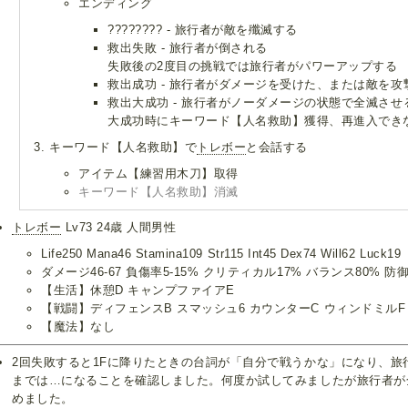
エンディング
???????? - 旅行者が敵を殲滅する
救出失敗 - 旅行者が倒される
失敗後の2度目の挑戦では旅行者がパワーアップする
救出成功 - 旅行者がダメージを受けた、または敵を攻
救出大成功 - 旅行者がノーダメージの状態で全滅させ
大成功時にキーワード【人名救助】獲得、再進入でき
キーワード【人名救助】で
トレボー
と会話する
アイテム【練習用木刀】取得
キーワード【人名救助】消滅
トレボー
Lv73 24歳 人間男性
Life250 Mana46 Stamina109 Str115 Int45 Dex74 Will62 Luck19
ダメージ46-67 負傷率5-15% クリティカル17% バランス80% 防御
【生活】休憩D キャンプファイアE
【戦闘】ディフェンスB スマッシュ6 カウンターC ウィンドミルF
【魔法】なし
2回失敗すると1Fに降りたときの台詞が「自分で戦うかな」になり、旅
までは…になることを確認しました。何度か試してみましたが旅行者が
めました。