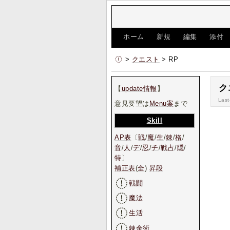
[
ホーム
|
新規
|
編集
|
添付
>
クエスト
> RP
ク
【
update情報
】
Last
意見要望は
Menu案
まで
Skill
AP表
〔
戦
/
魔
/
生
/
錬
/
格
/
音
/
人
/
デ
/
忍
/
チ
/
戦占
/
隠
/
特
〕
補正表
(
全
)
昇段
戦闘
魔法
生活
錬金術