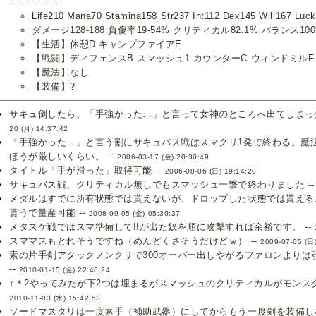
Life210 Mana70 Stamina158 Str237 Int112 Dex145 Will167 Luc
ダメージ128-188 負傷率19-54% クリティカル82.1% バランス10
【生活】休憩D キャンプファイアE
【戦闘】ディフェンスB スマッシュ1 カウンターC ウィンドミルF
【魔法】なし
【装備】?
サキュ倒したら、「手強かった…」と言って女神のところへ出てしまった
20 (月) 14:37:42
「手強かった…」と言う割にサキュバス戦はスマクリ1発で終わる。魔
ほうが厳しいくらい。 --
2006-03-17 (金) 20:30:49
タイトル「手が滑った」取得可能 --
2006-08-06 (日) 19:14:20
サキュバス戦、クリティカル無しでもスマッシュ一撃で終わりました -
メダルはすでに所有状態では貰えないが、ドロップした状態では貰える
貰うで量産可能 --
2008-09-05 (金) 05:30:37
メタスケ戦ではスマ準備して!!が出た奴を順に攻撃すれば余裕です。 --
スママスもとれそうですね（めんどくさそうだけどｗ） --
2009-07-05 (日
素の片手剣アタックノンクリで300オーバー出しやがるファロンよりは
--
2010-01-15 (金) 22:46:24
↑＊2やってみたが下2つは埋まるがスマッシュのクリティカルがモンスタ
2010-11-03 (水) 15:42:53
ソードマスタリは一度素手（補助武器）にしてからもう一度剣を装備しな