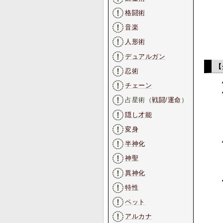
格闘術
音楽
人形術
デュアルガン
【
忍術
チェーン
占星術（
戦闘
/
運命
）
隠し才能
変身
半神化
神聖
異神化
特性
ペット
アルカナ