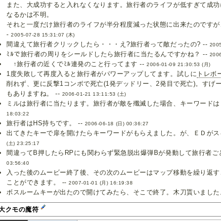
また、大成功すると入れなくなります。旅行者のライフが低すぎて成功
なるかは不明。
それと一度だけ旅行者のライフが半分程度減った状態に出来たのですが、
-
2005-07-28 15:31:07 (木)
間違えて旅行者クリックしたら・・・え?旅行者って敵だったの? --
2005
ﾐﾙで旅行者の周りをシールドしたら旅行者に当たるんですかね？ --
2006
↑旅行者の近くでﾐﾙ連発のこと行ってます --
2006-01-09 21:30:53 (月)
1度失敗して再度入ると旅行者がパワーアップしてます。試しに
トレボ
削れず、更に反撃1コンボで死亡(1発デッドリー、2発目で死亡)。すげ
もありますね。 --
2006-01-21 13:11:53 (土)
ミルは旅行者に当たります。旅行者が敵を殲滅した場合、キーワードはも
18:03:22
旅行者はHS持ちです。 --
2006-06-18 (日) 00:36:27
出てきたキーで扉を開けたらキーワードがもらえました。が、ＥＤがスキ
(土) 23:25:17
間違ってB押したらRPにも関わらず緊急脱出爆弾Bが発動して旅行者ごと
03:56:40
入った後のムービー終了後、その次のムービーはマップ移動を繰り返す
ことができます。 --
2007-01-01 (月) 16:19:38
ボスルームキーが出たので開けてみたら、そこで終了。木刀貰いました。
大クモの魔符