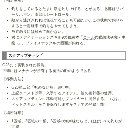
【補足事項】
釣りをしているとたまに敵を釣り上げることがある。北部はリバ
ーサハギン、南部はシートロール。
敵から逃げきれれば無視することも可能だが、この状態で釣りを
すると一定確率で釣りをやめてしまう。
放置釣りには極めて向かない。
稀にメディテーションスキル9の修練本「
コール
式瞑想法研究 - 中
級 -」、ブレイスナックルの図面が釣れる。
スクアッブ
ティン
G23にて実装された孤島。
正確にはマナナンが所有する魔法の船のようである。
【移動方法】
G23第二部「帆のない船」進行中。
上記クエスト以降、入手するアイテム。波の羅針盤の使用。
スクアッブ
ティン
に移動可能なプレイヤーに同伴する。（なお、
ペットスキル「そこを保存しますか？」での登録可能）
【場所詳細】
1区域、2区域の一部、3区域の海岸線ならば、ほぼすべて釣りが
可能。