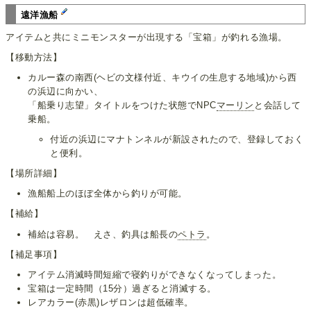
遠洋漁船
アイテムと共にミニモンスターが出現する「宝箱」が釣れる漁場。
【移動方法】
カルー森の南西(ヘビの文様付近、キウイの生息する地域)から西
の浜辺に向かい、
「船乗り志望」タイトルをつけた状態でNPC
マーリン
と会話して
乗船。
付近の浜辺にマナトンネルが新設されたので、登録しておく
と便利。
【場所詳細】
漁船船上のほぼ全体から釣りが可能。
【補給】
補給は容易。 えさ、釣具は船長の
ペトラ
。
【補足事項】
アイテム消滅時間短縮で寝釣りができなくなってしまった。
宝箱は一定時間（15分）過ぎると消滅する。
レアカラー(赤黒)レザロンは超低確率。