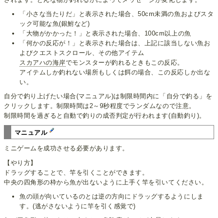
「小さな当たりだ」と表示された場合、50cm未満の魚およびスタ
ック可能な魚(銀鮒など)
「大物がかかった！」と表示された場合、100cm以上の魚
「何かの反応が！」と表示された場合は、上記に該当しない魚お
よびクエストスクロール、その他アイテム
スカアハの海岸
でモンスターが釣れるときもこの反応。
アイテムしか釣れない場所もしくは餌の場合、この反応しか出な
い。
自分で釣り上げたい場合(マニュアル)は制限時間内に「自分で釣る」を
クリックします。制限時間は2～9秒程度でランダムなので注意。
制限時間を過ぎると自動で釣りの成否判定が行われます(自動釣り)。
マニュアル
ミニゲームを成功させる必要があります。
【やり方】
ドラッグすることで、竿を引くことができます。
中央の四角形の枠から魚が出ないように上手く竿を引いてください。
魚の頭が向いているのとは逆の方向にドラッグするようにしま
す。(逃がさないように竿を引く感覚で)