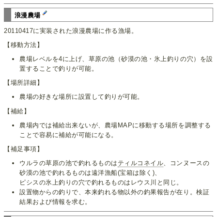
浪漫農場
20110417に実装された浪漫農場に作る漁場。
【移動方法】
農場レベルを4に上げ、草原の池（砂漠の池・氷上釣りの穴）を設
置することで釣りが可能。
【場所詳細】
農場の好きな場所に設置して釣りが可能。
【補給】
農場内では補給出来ないが、農場MAPに移動する場所を調整する
ことで容易に補給が可能になる。
【補足事項】
ウルラの草原の池で釣れるものは
ティルコネイル
、コンヌースの
砂漠の池で釣れるものは遠洋漁船(宝箱は除く)、
ピシスの氷上釣りの穴で釣れるものはレウス川と同じ。
設置物からの釣りで、本来釣れる物以外の釣果報告が在り。検証
結果および情報を求む。