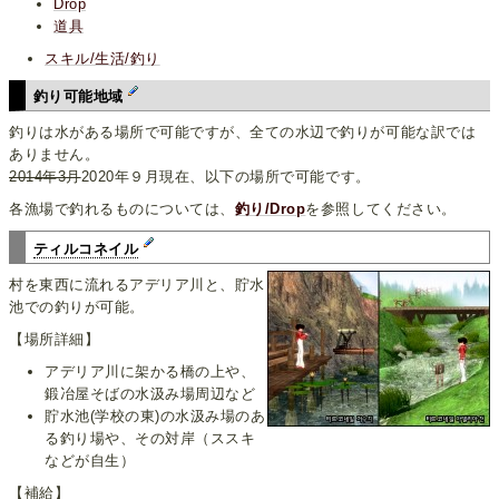
Drop
道具
スキル/生活/釣り
釣り可能地域
釣りは水がある場所で可能ですが、全ての水辺で釣りが可能な訳では
ありません。
2014年3月
2020年９月現在、以下の場所で可能です。
各漁場で釣れるものについては、
釣り/Drop
を参照してください。
ティルコネイル
村を東西に流れるアデリア川と、貯水
池での釣りが可能。
【場所詳細】
アデリア川に架かる橋の上や、
鍛冶屋そばの水汲み場周辺など
貯水池(学校の東)の水汲み場のあ
る釣り場や、その対岸（ススキ
などが自生）
【補給】