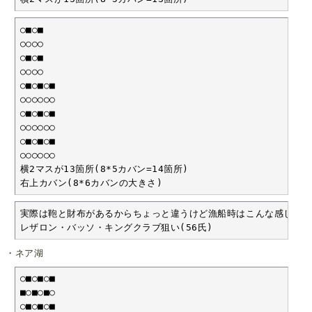
○■○■

○○○○

○■○■

○○○○

○■○■○■

○○○○○○

○■○■○■

○○○○○○

○■○■○■

○○○○○○

横2マスが13箇所(8*5カバン=14箇所)

右上カバン(8*6カバンの大きさ)
実際は鞄と財布があるからちょっと違うけど漁船時はこんな感じでい
レザロン・バッソ・キングクラブ狙い(56氏)
・ネア湖
○■○■○■

■○■○■○

○■○■○■
