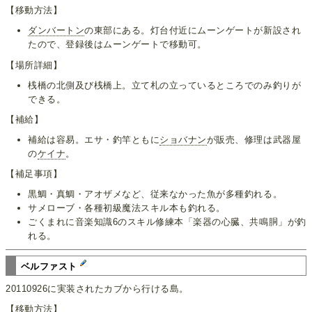
【移動方法】
ダンバートン
の東部にある。灯台付近にムーンゲートが新設され
たので、登録後はムーンゲートで移動可。
【場所詳細】
桟橋の北側及び桟橋上。立て札の立っているところでのみ釣りが
できる。
【補給】
補給は容易。エサ・釣竿ともに
ショバナン
が販売、修理は武器屋
の
ケイナ
。
【補足事項】
黒鯛・真鯛・アオザメなど、従来なかった魚が多種釣れる。
サメローブ・各種初級魔法スキル本も釣れる。
ごくまれに音楽知識6のスキル修練本「楽器の心臓、共鳴胴」が釣
れる。
ベルファスト
20110926に実装されたカブから行ける島。
【移動方法】