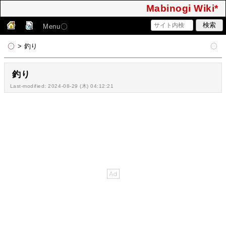
Mabinogi Wiki*
Menu
> 釣り
釣り
Last-modified: 2024-08-29 (木) 04:12:21