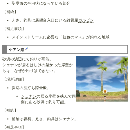
聖堂西の半円状になっている部分
【補給】
えさ、釣具は展望台入口にいる雑貨屋
ガルビン
【補足事項】
メインストリームに必要な「虹色のマス」が釣れる地域
ケアン港
砂浜の浜辺にて釣りが可能。
シェナン
が居るはしけの架かった岸壁か
らは、なぜか釣りはできない。
【場所詳細】
浜辺の波打ち際全般。
シェナン
の居る岸壁を挟んで両
側にある砂浜で釣り可能。
【補給】
補給は容易。えさ、釣具は
シェナン
。
【補足事項】