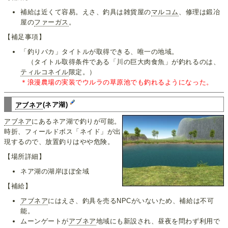
補給は近くて容易。えさ、釣具は雑貨屋の
マルコム
、修理は鍛冶
屋の
ファーガス
。
【補足事項】
「釣りバカ」タイトルが取得できる、唯一の地域。
（タイトル取得条件である「川の巨大肉食魚」が釣れるのは、
ティルコネイル
限定。）
＊浪漫農場の実装でウルラの草原池でも釣れるようになった。
アブネア
(ネア湖)
アブネア
にあるネア湖で釣りが可能。
時折、フィールドボス「ネイド」が出
現するので、放置釣りはやや危険。
【場所詳細】
ネア湖の湖岸ほぼ全域
【補給】
アブネア
にはえさ、釣具を売るNPCがいないため、補給は不可
能。
ムーンゲートが
アブネア
地域にも新設され、昼夜を問わず利用で