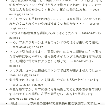
↑ある程度重い状態にして画面フル（フルスクリーンではない）と
釣りゲームウィンドウギリギリとで比べるとわかりやすい。ただ
視界に入るものを少なくするのも、確かに効果はある。 --
2008-
04-22 (火) 18:09:04
いくらやっても手動で釣れない。。。。３００回くらいやって釣
れたの０…どれくらいやればうまくなるのかな・・・ --
2008-06-
17 (火) 01:47:27
↑マウスの移動速度を調節してみてはどうだろう --
2008-06-17 (火)
23:34:01
一応、フルスクリーンよりもウィンドウのほうが重いので注意。
--
2008-07-09 (水) 16:30:27
マウスを引き続けるより、実際の釣りのように断続的に引っ張っ
た方が枠に収めやすい。引っ張るタイミングは魚の進行方向が変
わった瞬間に逆方向にクッと引く感じで。 --
2008-12-17 (水)
00:31:51
レウス川、ゴーレム錬成のストンプでは穴が開きませんでした --
2008-12-21 (日) 05:36:31
影世界で釣りできることを確認。公式にもSSが上がっています。
--
2008-12-22 (月) 03:23:20
今更な感ですが、サブ武器に弓を装備してると矢を左手枠で回収
するのでインベ節約。左手が素手なら、本を1つ回収します --
2009-01-18 (日) 10:04:00
↑補足；； サブ武器の左手枠で盾装備可能な状態で、ですね --