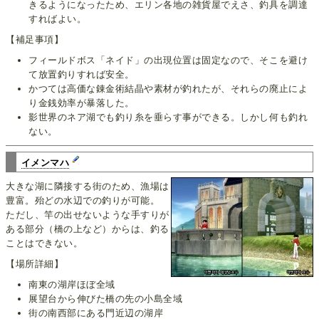
きるようになったため、エリン各地の雑貨屋でえさ、釣具を調達
すればよい。
【補足事項】
フィールドボス「ネイド」の出現位置は固定なので、そこを避け
て放置釣りすれば安全。
かつては高価な錬金術結晶や素材が釣れたが、それらの廃止によ
り金銭効率が暴落した。
影世界のネア湖でも釣り糸を垂らす事ができる。しかし何も釣れ
ない。
イメンマハ
大きな湖に隣接する街のため、漁場は
豊富。殆どの水辺での釣りが可能。
ただし、竿の出せないような手すりが
ある部分（橋の上など）からは、釣る
ことはできない。
【場所詳細】
南東の湖岸ほぼ全域
展望台から伸びた橋の先の小島全域
街の南西部にある門近辺の湖岸