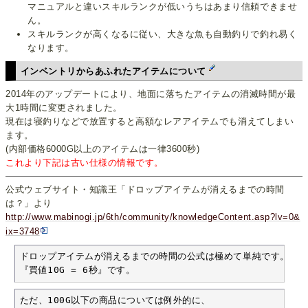
マニュアルと違いスキルランクが低いうちはあまり信頼できませ
ん。
スキルランクが高くなるに従い、大きな魚も自動釣りで釣れ易く
なります。
インベントリからあふれたアイテムについて
2014年のアップデートにより、地面に落ちたアイテムの消滅時間が最
大1時間に変更されました。
現在は寝釣りなどで放置すると高額なレアアイテムでも消えてしまい
ます。
(内部価格6000G以上のアイテムは一律3600秒)
これより下記は古い仕様の情報です。
公式ウェブサイト・知識王「ドロップアイテムが消えるまでの時間
は？」より
http://www.mabinogi.jp/6th/community/knowledgeContent.asp?lv=0&
ix=3748
ドロップアイテムが消えるまでの時間の公式は極めて単純です。

『買値10G = 6秒』です。
ただ、100G以下の商品については例外的に、
