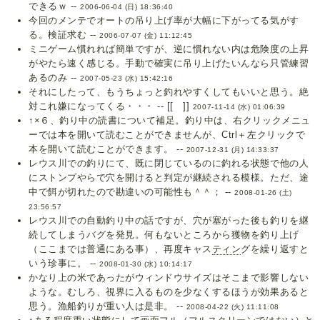
できるｗ --
2006-06-04 (日) 18:36:40
今回のメンテでオートの吊り上げ率が大幅に下がってる気がす
る。検証求む --
2006-07-07 (金) 11:12:45
ミニゲーム慣れれば簡単ですが、逆に慣れない内は危険度の上昇
がやたら速く感じる。手動で確実に吊り上げたいんなら只管練習
あるのみ --
2007-05-23 (水) 15:42:16
それにしたって、もうちょっと釣れやすくしてもいいと思う。絶
対これ嫌になってくる・・・ -- [[ ]]
2007-11-14 (水) 01:06:39
↑×６、釣り中の読書について補足。釣り中は、右クリックメニュ
ーでは本を開いて読むことができませんが、Ctrl＋左クリックで
本を開いて読むことができます。 --
2007-12-31 (月) 14:33:37
レウス川での釣りにて、既に閉じているのに釣れる状態で他の人
にストンプやらで穴を開けると判定が継続される模様。ただ、途
中で餌が切れたので勘違いの可能性も＾＾； --
2008-01-26 (土)
23:56:57
レウス川での自動釣り中の話ですが、穴が塞がった後も釣りを継
続してしまうバグを発見。何もないところから獲物を釣り上げ
（ここまでは普通にある事）、再度キャス
ティン
グを繰り返すと
いう珍事に。 --
2008-01-30 (水) 10:14:17
かなり上の米であったがウィンドウサイズはそこまで影響しない
ような。むしろ、視界に入るものを少なくするほうが効果あると
思う。漁船釣りが重い人は是非。 --
2008-04-22 (火) 11:11:08