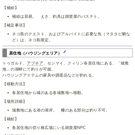
【補給】
補給は容易。 えさ、釣具は雑貨屋のバステト。
【補足事項】
ネコ島のクエスト、およびアルバイトに必要な魚（マタタビ鯛な
ど）は、ネコ島限定。
居住地（ハウジングエリア）
トゥガルド、
アブネア
、センマイ、クィリン各居住地にある、「城敷
地」の湖畔にて釣りが可能。
ハウジングアイテムの家具や調度品などが釣れる。
【移動方法】
各居住地から城のある各城敷地へ移動。
【場所詳細】
城敷地にある湖の湖岸。 柵のある部分は釣り不可。
【補給】
各居住地の切り株広場にいる雑貨屋NPC