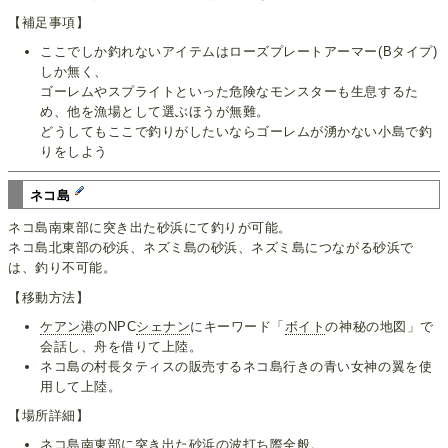
【補足事項】
ここでしか釣れないアイテムはローズプレートアーマー(Bタイプ)
しか無く、
ゴーレムやスプライトといった危険なモンスターも生息するた
め、他を漁場として選ぶほうが無難。
どうしてもここで釣りがしたいならゴーレムが湧かない小島で釣
りをしよう
ネコ島
ネコ島南東部に突き出た砂浜にて釣りが可能。
ネコ島北東部の砂浜、ネズミ島の砂浜、ネズミ島につながる砂浜で
は、釣り不可能。
【移動方法】
ケアン港
のNPC
シェナン
にキーワード「
ボイト
の神秘の地図」で
会話し、舟を借りて上陸。
ネコ島の村長タティスの販売するネコ島行きの青い女神の翼を使
用して上陸。
【場所詳細】
ネコ島南東部に突き出た砂浜の波打ち際全般。