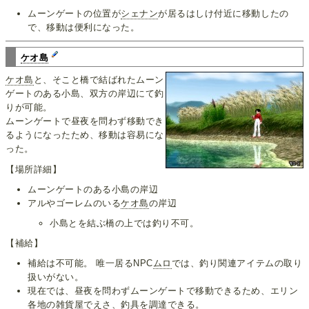
ムーンゲートの位置が
シェナン
が居るはしけ付近に移動したの
で、移動は便利になった。
ケオ島
ケオ島
と、そこと橋で結ばれたムーン
ゲートのある小島、双方の岸辺にて釣
りが可能。
ムーンゲートで昼夜を問わず移動でき
るようになったため、移動は容易にな
った。
【場所詳細】
ムーンゲートのある小島の岸辺
アルやゴーレムのいる
ケオ島
の岸辺
小島とを結ぶ橋の上では釣り不可。
【補給】
補給は不可能。 唯一居るNPC
ムロ
では、釣り関連アイテムの取り
扱いがない。
現在では、昼夜を問わずムーンゲートで移動できるため、エリン
各地の雑貨屋でえさ、釣具を調達できる。