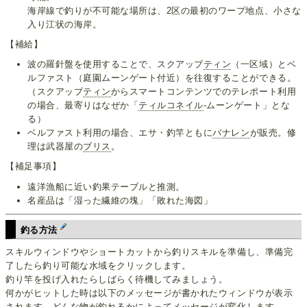
海岸線で釣りが不可能な場所は、2区の最初のワープ地点、小さな
入り江状の海岸。
【補給】
波の羅針盤を使用することで、スクアッブ
ティン
（一区域）とベ
ルファスト（庭園ムーンゲート付近）を往復することができる。
（スクアッブ
ティン
からスマートコンテンツでのテレポート利用
の場合、最寄りはなぜか「
ティルコネイル
-ムーンゲート」とな
る）
ベルファスト利用の場合、エサ・釣竿ともに
バナレン
が販売。修
理は武器屋の
ブリス
。
【補足事項】
遠洋漁船に近い釣果テーブルと推測。
名産品は「湿った繊維の塊」「敗れた海図」
釣る方法
スキルウィンドウやショートカットから釣りスキルを準備し、準備完
了したら釣り可能な水域をクリックします。
釣り竿を投げ入れたらしばらく待機してみましょう。
何かがヒットした時は以下のメッセージが書かれたウィンドウが表示
されます。どんな物が釣れるかによってメッセージが変化します。