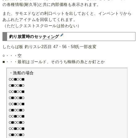
の各種情報(耐久等)と共に内部価格も表示されます。
また、サモエドなどの利口ペットを出しておくと、インベントリから
あふれたアイテムを回収してくれます。
（ただしクエストスクロールは拾わない）
釣り放置時のセッ
ティン
グ
したらば板 釣りスレ2匹目 47・56・58氏一部改変
○・・・空
■・・・最初はゴールド、そのうち蜘蛛の糸とか釘とか
・漁船の場合

○○■○○■

○■○○■○

○○■○○■

○■○○■○

○○■○○■

○■○○■○

○○■○○■

○■○○■○

○○■○○■

○■○○■○
