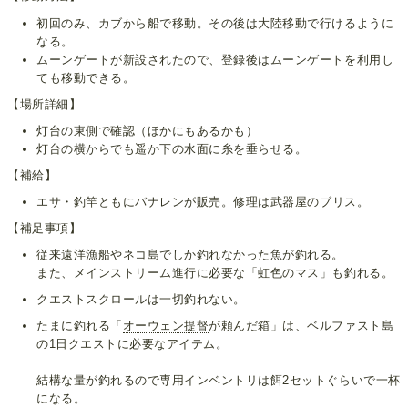
初回のみ、カブから船で移動。その後は大陸移動で行けるように
なる。
ムーンゲートが新設されたので、登録後はムーンゲートを利用し
ても移動できる。
【場所詳細】
灯台の東側で確認（ほかにもあるかも）
灯台の横からでも遥か下の水面に糸を垂らせる。
【補給】
エサ・釣竿ともに
バナレン
が販売。修理は武器屋の
ブリス
。
【補足事項】
従来遠洋漁船やネコ島でしか釣れなかった魚が釣れる。
また、メインストリーム進行に必要な「虹色のマス」も釣れる。
クエストスクロールは一切釣れない。
たまに釣れる「
オーウェン提督
が頼んだ箱」は、ベルファスト島
の1日クエストに必要なアイテム。
結構な量が釣れるので専用インベントリは餌2セットぐらいで一杯
になる。