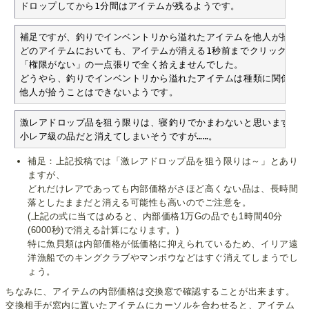
ドロップしてから1分間はアイテムが残るようです。
補足ですが、釣りでインベントリから溢れたアイテムを他人が拾うこ
どのアイテムにおいても、アイテムが消える1秒前までクリック連打状
「権限がない」の一点張りで全く拾えませんでした。

どうやら、釣りでインベントリから溢れたアイテムは種類に関係なく

他人が拾うことはできないようです。
激レアドロップ品を狙う限りは、寝釣りでかまわないと思います。

小レア級の品だと消えてしまいそうですが……。
補足：上記投稿では「激レアドロップ品を狙う限りは～」とあり
ますが、
どれだけレアであっても内部価格がさほど高くない品は、長時間
落としたままだと消える可能性も高いのでご注意を。
(上記の式に当てはめると、内部価格1万Gの品でも1時間40分
(6000秒)で消える計算になります。)
特に魚貝類は内部価格が低価格に抑えられているため、イリア遠
洋漁船でのキングクラブやマンボウなどはすぐ消えてしまうでし
ょう。
ちなみに、アイテムの内部価格は交換窓で確認することが出来ます。
交換相手が窓内に置いたアイテムにカーソルを合わせると、アイテム