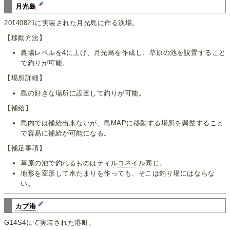
月光島
20140821に実装された月光島に作る漁場。
【移動方法】
農場レベルを4に上げ、月光島を作成し、草原の池を設置すること
で釣りが可能。
【場所詳細】
島の好きな場所に設置して釣りが可能。
【補給】
島内では補給出来ないが、島MAPに移動する場所を調整すること
で容易に補給が可能になる。
【補足事項】
草原の池で釣れるものは
ティルコネイル
同じ。
地形を変形して水たまりを作っても、そこは釣り場にはならな
い。
カブ港
G14S4にて実装された港町。