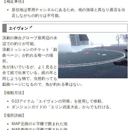
【補足事項】
居住地は専用チャンネルにあるため、他の漁場と異なり露店を出
店しながらの釣りは不可能。
エイヴォン
演劇の舞台グローブ座周辺の水
辺での釣りが可能。
演劇ミッションのチケット「戯
曲ページ」が釣れる唯一の場
所。
魚が泳いでいるが、よく見ると
全て紙で出来ている。紙の羊と
同じような物で、当然釣っても
戯曲ページになるので、魚が釣れる事はない。
【移動方法】
G13アイテム「エイヴォンの羽根」を使用して移動。
ダンジョンガイドの「エリン武道大会」からでも行ける。
【場所詳細】
MAP北側のＵ字柵で囲まれた池
MAP東側のＵ字柵で囲まれた池