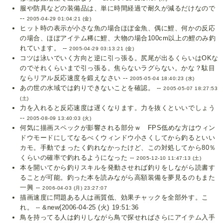
服や防具などの装備品は、単に時間経過で耐久が減るだけなので
--
2005-04-29 01:04:21 (金)
ヒット時の表示が小さな魚の場合ほぼ金魚、偶に鯉、何かの反応
の場合、ほぼアイテム稀に鯉、大物の場合100cm以上の鯉のみ釣
れています。 --
2005-04-29 03:13:21 (金)
コツは泳いでいく方向と逆に引っ張る。尻尾が出るくらいはOKな
のでそれくらいまで引っ張る。焦らないラグらない。かな？駄目
ならリアル反応速度を鍛えなさい --
2005-05-04 18:40:23 (水)
あの世の水域では釣りできないことを確認。 --
2005-05-07 18:27:53
(土)
力を入れると反応速度は遅くなります。力を抜くといいでしょう
--
2005-08-09 13:40:03 (火)
何気に描画スペックが影響される部分ｗ FPS低めな方はウィン
ドウモードにしてなるべくウィンドウ小さくしてから釣るといい
カモ。手動でまったく釣れなかったけど、この対処してから80％
くらいの確率で釣れるようになった --
2005-12-10 11:47:13 (土)
本を開いてから釣りスキルを発動させれば釣りをしながら読書す
ることが可能。釣った本を読みながら高額装備を夢見るのもまた
一興 --
2006-04-03 (月) 23:27:07
描画速度に問題ある人は画質低、効果チャックを全部外す。こ
れ。 -- &new{2006-04-25 (火) 19:51:36
鳥を持ってる人は釣りしながら鳥で探せればさらにアイテム入手