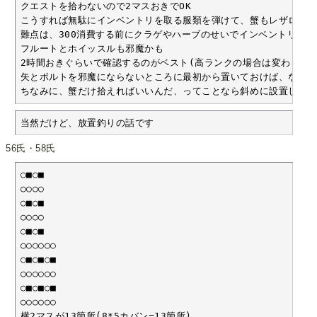
クエストを拾わないので2マスおきでOK

こうすれば無駄にインベントリを取る服類を弾けて、蟹もレザロンも
難点は、300消費する前にクラゲやハーブのせいでインベントリが埋
フルートとホイッスルも邪魔かも

2時間おきぐらいで確認するのがベスト(高ランクの場合は変わるかも
矢とボルトを邪魔にならないところに最初から置いておけば、なお良
ちなみに、蟹だけ拾えればいいんだ、ってことなら斜めに設置してい
当然だけど、放置釣りの話です
56氏・58氏
○■○■

○○○○

○■○■

○○○○

○■○■

○○○○○○

○■○■○■

○○○○○○

○■○■○■

○○○○○○

横2マスが13箇所(8*5カバン=13箇所)