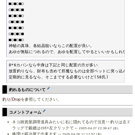
■○■○■○

○■○■○■

■○■○■○

○■○■○■

■○■○■○

○■○■○■

■○■○■○

神秘の真珠、各結晶狙いならこの配置が良い。

あゆが無駄につれるので、あゆを配置してやるといいかもしれない
8*6カバンなら中身は下記と同じ配置の方が多い

放置釣りなら、財布も含めて邪魔なものは全部ペットに突っ込んでお
定期的に見るなら、そこまでする必要ないけど(58氏)
釣れるものについて
釣り/Drop
を参照してください。
コメントフォーム
ネコ雑貨屋調理道具みたいに右に隠れてるので注意↑↑釣りは左ド
ラッグで裁縫はctrl+左クリックで --
2005-04-27 22:39:47 (水)
修理は鍛冶屋で出来ます --
2005-04-28 11:17:57 (木)