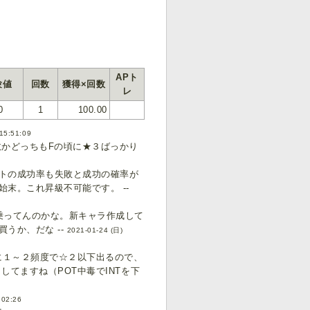
APト
験値
回数
獲得×回数
レ
0
1
100.00
15:51:09
故かどっちもFの頃に★３ばっかり
トの成功率も失敗と成功の確率が
末。これ昇級不可能です。 --
乗ってんのかな。新キャラ作成して
うか、だな --
2021-01-24 (日)
回に１～２頻度で☆２以下出るので、
してますね（POT中毒でINTを下
:02:26