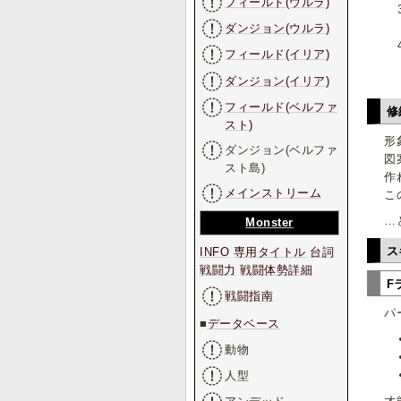
フィールド(ウルラ)
ダンジョン(ウルラ)
フィールド(イリア)
ダンジョン(イリア)
フィールド(ベルファ
修
スト)
形
ダンジョン(ベルファ
図
スト島)
作
メインストリーム
こ
…
Monster
ス
INFO
専用タイトル
台詞
戦闘力
戦闘体勢詳細
F
戦闘指南
パ
■
データベース
動物
人型