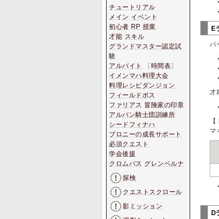
チュートリアル
メイン
イベント
初心者
RP
授業
E
才能
スキル
パ
グランドマスター認定試
験
アルバイト
〔
時間表
〕
イメンマハ料理大会
料理レシピダンジョン
才
フィールドボス
ファリアス
冒険家の印章
アルバン騎士団訓練所
【
シードフィナハ
マ
ブロニーの成長サポート
必須クエスト
学会後援
クロムバス
グレンベルナ
探検
クエストスクロール
影ミッション
D