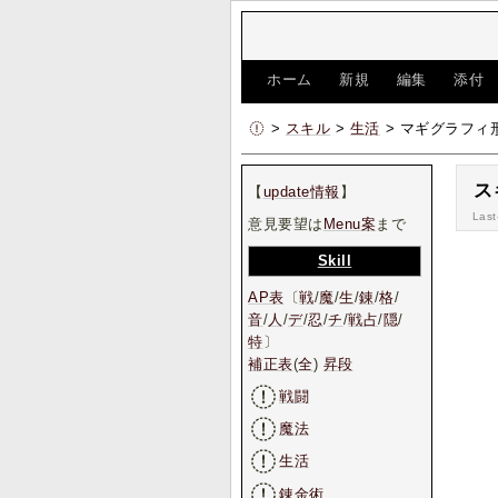
[
ホーム
|
新規
|
編集
|
添付
>
スキル
>
生活
> マギグラフィ
ス
【
update情報
】
Last
意見要望は
Menu案
まで
Skill
AP表
〔
戦
/
魔
/
生
/
錬
/
格
/
音
/
人
/
デ
/
忍
/
チ
/
戦占
/
隠
/
特
〕
補正表
(
全
)
昇段
戦闘
魔法
生活
錬金術