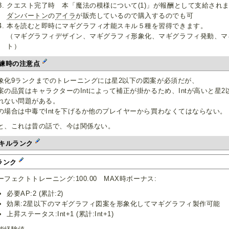
クエスト完了時 本「魔法の模様について(1)」が報酬として支給され
ダンバートン
の
アイラ
が販売しているので購入するのでも可
本を読むと即時にマギグラフィ才能スキル５種を習得できます。
（マギグラフィデザイン、マギグラフィ形象化、マギグラフィ発動、マ
ト）
練時の注意点
象化9ランクまでのトレーニングには星2以下の図案が必須だが、
案の品質はキャラクターのIntによって補正が掛かるため、Intが高いと星
れない問題がある。
の場合は中毒でIntを下げるか他のプレイヤーから買わなくてはならない。
と、これは昔の話で、今は関係ない。
キルランク
ランク
ーフェクトトレーニング:100.00 MAX時ボーナス:
必要AP:2 (累計:2)
効果:2星以下のマギグラフィ図案を形象化してマギグラフィ製作可能
上昇ステータス:Int+1 (累計:Int+1)