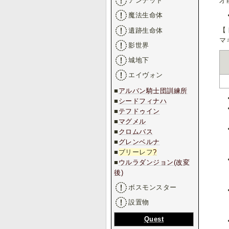
才
アンデッド
魔法生命体
【
遺跡生命体
マ
影世界
城地下
エイヴォン
■
アルバン騎士団訓練所
■
シードフィナハ
■
テフドゥイン
■
マグメル
■
クロムバス
■
グレンベルナ
■
ブリーレフ
?
■
ウルラダンジョン(改変
後)
ボスモンスター
設置物
Quest