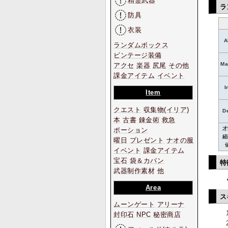
精霊武器
ラ
防具
衣装
A
ランダムボックス
ビンテージ装備
Ma
アクセ
楽器
尻尾
その他
課金アイテム
イベント
I
Item
クエスト
収集物
(イリア)
D
本
古書
錬金術
救急
才
ポーション
経
曜日
プレゼント
ナオの服
イベント
課金アイテム
宝石
袋＆カバン
特
武器制作素材
他
Area
ス
ムーンゲート
アリーナ
封印石
NPC
秘密商店