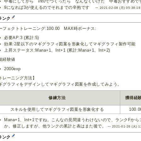
中毒にしてから int0でつくったら なんなくいけた 中毒おすすめです
9になれば3が使えるのでそれまでの辛抱です --
2021-02-08 (月) 05:38:18
ランク
ーフェクトトレーニング:100.00 MAX時ボーナス:
必要AP:3 (累計:5)
効果:2星以下のマギグラフィ図案を形象化してマギグラフィ製作可能
上昇ステータス:Mana+1、Int+1 (累計:Mana+1、Int+2)
能経験値
2000exp
トレーニング方法】
ギグラフィをデザインしてマギグラフィ図案を作成してみよう。
修練方法
獲得経
スキルを使用してマギグラフィ図案を形象化する
100.0
Mana+1、Int+1ですね。こんなの見間違うわけないので、ランクF
か。修正しますが、他ランクの累計と表はまた後で。 --
2021-01-26 (火) 1
ランク