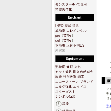
モンスター/NPC専用
精霊実体化
Enchant
INFO
焼却
道具
成功率
エレメンタル
pre
〔
英
/
数
〕
suf
〔
英
/
数
〕
下地表
正体不明ES
未実装
Equipment
熟練度
修理
染色
セット効果
耐久自然減少
改造
特別改造
細工
概
エコーストーン
ブランド
エルグ強化
エイドス
マ
スターダスト
形
シンボル効果
得
武器
形