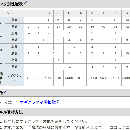
ンク別性能表
Rank
F
E
D
C
B
A
9
8
7
6
必要
2
3
4
5
6
7
9
10
12
14
P
累計
2
5
9
14
20
27
36
46
58
72
上昇
--
1
--
1
2
1
na
累計
--
1
2
3
4
6
7
8
9
上昇
1
--
1
2
1
nt
累計
1
2
3
4
5
7
8
9
10
上昇
--
1
--
2
1
ex
累計
--
1
3
4
5
6
能
マギグラフ
験
1000
2000
5000
8000
14000
18000
22000
24000
26000
340
ィ
値
徴
公式HP
(マギグラフィ形象化)
キル習得方法
転生時にマギグラフィ才能を選択してください。
才能クエスト「魔法の模様に関する本」が支給されます。←ココはクエ