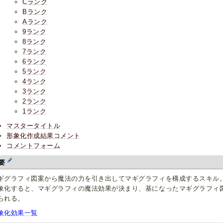
Cランク
Bランク
Aランク
9ランク
8ランク
7ランク
6ランク
5ランク
4ランク
3ランク
2ランク
1ランク
マスタータイトル
形象化作成結果コメント
コメントフォーム
要
ギグラフィ図案から魔法の力を引き出してマギグラフィを構成するスキル
象化すると、マギグラフィの魔法効果が決まり、基になったマギグラフィ
られる。
象化効果一覧