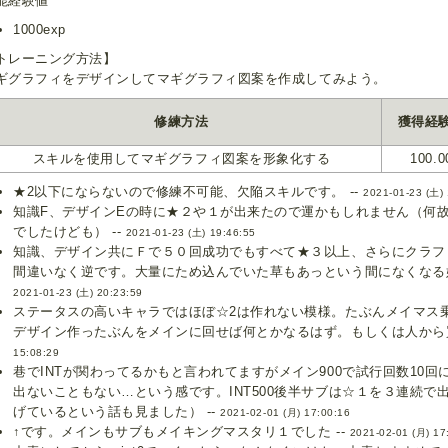
能経験値
1000exp
トレーニング方法】
ギグラフィをデザインしてマギグラフィ図案を作成してみよう。
修練方法
獲得経
スキルを使用してマギグラフィ図案を形象化する
100.0
★2以下にならないので修練不可能、欠陥スキルです。 --
2021-01-23 (土) 
知識F、デザインEの時に★２や１が出来たので運かもしれません（何
でしたけども） --
2021-01-23 (土) 19:46:55
知識、デザイン共にＦで５０回成功でもすべて★３以上、さらにクラフ
間違いなく逆です。大量にため込んでいた草もあっという間になくなる始
2021-01-23 (土) 20:23:59
ステータスの高いキャラではほぼ☆2は作れない模様。たぶんメイマス
デザイン作ったぶんをメインに回せば何とかなるはず。もしくは人から買
15:08:29
巷でINTが関わってるかもと言われてますがメイン900で試行回数10
出ないこともない…という感です。INT500後半サブは☆１を３連続で出
げているという話も見ました） --
2021-02-01 (月) 17:00:16
↑です。メインもサブもメイキングマスタリ１でした --
2021-02-01 (月) 17