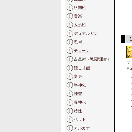
格闘術
音楽
人形術
デュアルガン
【
忍術
チェーン
占星術（
戦闘
/
運命
）
マ
隠し才能
Ma
変身
半神化
神聖
異神化
特性
ペット
アルカナ