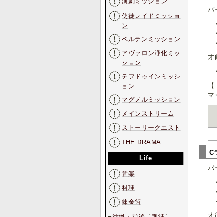
演劇ミッション
パ
使徒レイドミッショ
ン
ベルテンミッション
アヴァロン浄化ミッ
才
ション
テフドゥインミッシ
【
ョン
マ
マグメルミッション
メインストリーム
ストーリークエスト
THE DRAMA
C
Life
パ
音楽
料理
錬金術
才
■
紡織・裁縫
〔
型紙
〕