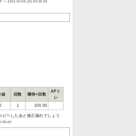
 --
2021-02-08 (月) 05:36:28
APト
験値
回数
獲得×回数
レ
0
1
100.00
からコピペしたあと修正漏れでしょう
2:38:40