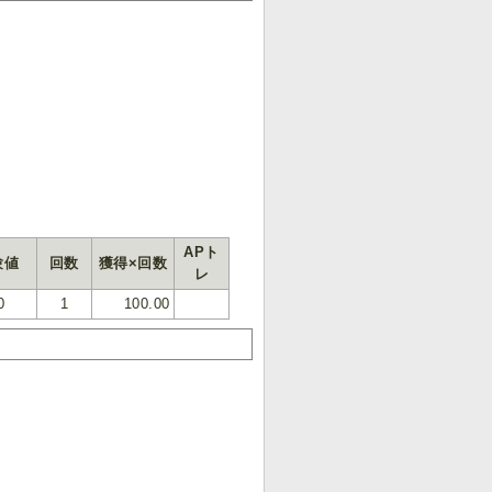
APト
験値
回数
獲得×回数
レ
0
1
100.00