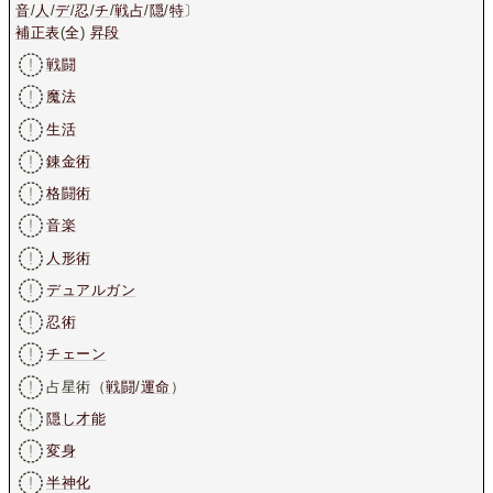
音
/
人
/
デ
/
忍
/
チ
/
戦占
/
隠
/
特
〕
補正表
(
全
)
昇段
戦闘
魔法
生活
錬金術
格闘術
音楽
人形術
デュアルガン
忍術
チェーン
占星術（
戦闘
/
運命
）
隠し才能
変身
半神化