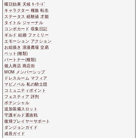
曜日効果
天候
ｷｰﾜｰﾄﾞ
キャラクター
種族
転生
ステータス
経験値
才能
タイトル
ジャーナル
コンボカード
収集日記
ギルド
結婚
ファミリー
エモーション
アクション
お絵描き
浪漫農場
交易
ペット
(
種類
)
パートナー
(
種類
)
個人商店
商店街
MOM
メンバーシップ
ドレスルーム
マフィア
マビノベル
私の騎士団
コミュニティポイント
フェスティア
評判
ポテンシャル
追加装備スロット
守護ギルド選抜戦
復帰プレイヤーサポート
ダンジョンガイド
成長ガイド