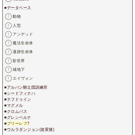
■
データベース
動物
人型
アンデッド
魔法生命体
遺跡生命体
影世界
城地下
エイヴォン
■
アルバン騎士団訓練所
■
シードフィナハ
■
テフドゥイン
■
マグメル
■
クロムバス
■
グレンベルナ
■
ブリーレフ
?
■
ウルラダンジョン(改変後)