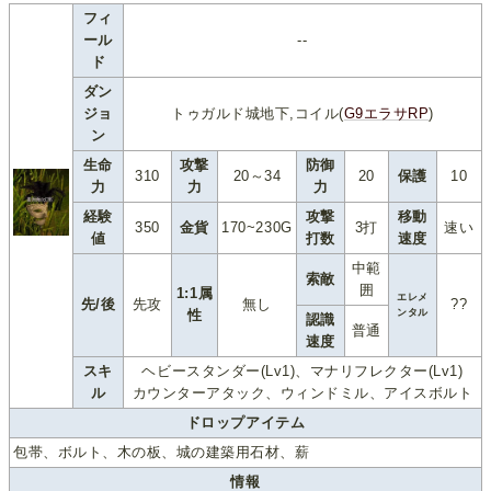
フィ
ール
--
ド
ダン
ジョ
トゥガルド城地下,コイル(
G9エラサRP
)
ン
生命
攻撃
防御
310
20～34
20
保護
10
力
力
力
経験
攻撃
移動
350
金貨
170~230G
3打
速い
値
打数
速度
中範
索敵
囲
1:1属
エレメ
先/後
先攻
無し
??
性
ンタル
認識
普通
速度
スキ
ヘビースタンダー(Lv1)、マナリフレクター(Lv1)
ル
カウンターアタック、ウィンドミル、アイスボルト
ドロップアイテム
包帯、ボルト、木の板、城の建築用石材、薪
情報