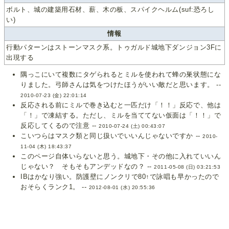
ボルト、城の建築用石材、薪、木の板、スパイクヘルム(suf:恐ろし
い)
情報
行動パターンはストーンマスク系。トゥガルド城地下ダンジョン3Fに
出現する
隅っこにいて複数にタゲられるとミルを使われて蜂の巣状態にな
りました。弓師さんは気をつけたほうがいい敵だと思います。 --
2010-07-23 (金) 22:01:14
反応される前にミルで巻き込むと一匹だけ「！！」反応で、他は
「！」で凍結する。ただし、ミルを当ててない仮面は「！！」で
反応してくるので注意 --
2010-07-24 (土) 00:43:07
こいつらはマスク類と同じ扱いでいいんじゃないですか --
2010-
11-04 (木) 18:43:37
このページ自体いらないと思う。城地下・その他に入れていいん
じゃない？ そもそもアンデッドなの？ --
2011-05-08 (日) 03:21:53
IBはかなり強い。防護壁にノンクリで80↑で詠唱も早かったので
おそらくランク1。 --
2012-08-01 (水) 20:55:36