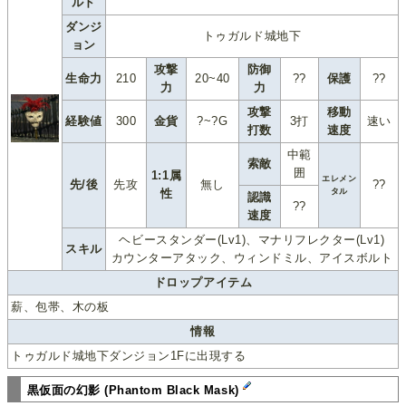
ルド
ダンジ
トゥガルド城地下
ョン
攻撃
防御
生命力
210
20~40
??
保護
??
力
力
攻撃
移動
経験値
300
金貨
?~?G
3打
速い
打数
速度
中範
索敵
囲
1:1属
エレメン
先/後
先攻
無し
??
性
タル
認識
??
速度
ヘビースタンダー(Lv1)、マナリフレクター(Lv1)
スキル
カウンターアタック、ウィンドミル、アイスボルト
ドロップアイテム
薪、包帯、木の板
情報
トゥガルド城地下ダンジョン1Fに出現する
黒仮面の幻影 (Phantom Black Mask)