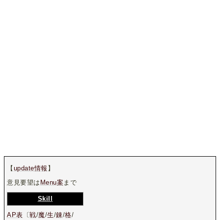
【
update情報
】
意見要望は
Menu案
まで
Skill
AP表
〔
戦
/
魔
/
生
/
錬
/
格
/