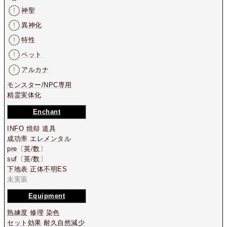
神聖
異神化
特性
ペット
アルカナ
モンスター/NPC専用
精霊実体化
Enchant
INFO
焼却
道具
成功率
エレメンタル
pre
〔
英
/
数
〕
suf
〔
英
/
数
〕
下地表
正体不明ES
未実装
Equipment
熟練度
修理
染色
セット効果
耐久自然減少