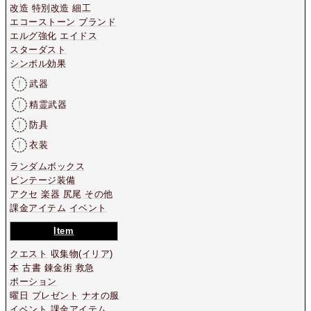
改造
特別改造
細工
エコーストーン
ブランド
エルグ強化
エイドス
スターダスト
シンボル効果
武器
精霊武器
防具
衣装
ランダムボックス
ビンテージ装備
アクセ
楽器
尻尾
その他
課金アイテム
イベント
Item
クエスト
収集物
(イリア)
本
古書
錬金術
救急
ポーション
曜日
プレゼント
ナオの服
イベント
課金アイテム