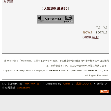
月光島
〔
人気100
,
最新60
〕
T.
?
Y.
?
NOW.
?
TOTAL.
?
〔
MENU編集
〕
当Wikiで扱う『Mabinogi』に関するデータや画像、その他著作物の使用権や著作権等の一切の権利
は、株式会社ネクソンおよび韓国NEXON社に帰属します。
Copyleft
Mabinogi Wiki*
. Copyright ©
NEXON Korea Corporation
and
NEXON Co., Ltd.
All Rights Reserved.
レンタルWIKI by
WIKIWIKI.jp*
/ Designed by
Olivia
/
広告について
/ 無料レン
タル掲示板
zawazawa