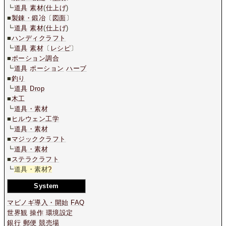
┗
道具
素材
(
仕上げ
)
■
製錬・鍛冶
〔
図面
〕
┗
道具
素材
(
仕上げ
)
■
ハンディクラフト
┗
道具
素材
〔
レシピ
〕
■
ポーション調合
┗
道具
ポーション
ハーブ
■
釣り
┗
道具
Drop
■
木工
┗
道具・素材
■
ヒルウェン工学
┗
道具・素材
■
マジッククラフト
┗
道具・素材
■
ステラクラフト
┗
道具・素材
?
System
マビノギ導入・開始
FAQ
世界観
操作
環境設定
銀行
郵便
競売場