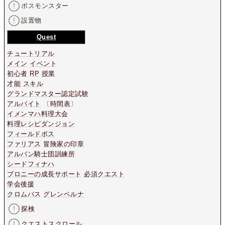
ボスモンスター
設置物
Quest
チュートリアル
メイン
イベント
初心者
RP
授業
才能
スキル
グランドマスター認定試験
アルバイト
〔
時間表
〕
イメンマハ料理大会
料理レシピダンジョン
フィールドボス
ファリアス
冒険家の印章
アルバン騎士団訓練所
シードフィナハ
ブロニーの成長サポート
必須クエスト
学会後援
クロムバス
グレンベルナ
探検
クエストスクロール