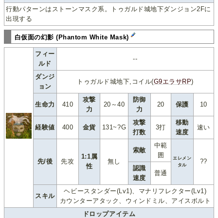
行動パターンはストーンマスク系。トゥガルド城地下ダンジョン2Fに
出現する
白仮面の幻影 (Phantom White Mask)
フィー
--
ルド
ダンジ
トゥガルド城地下,コイル(
G9エラサRP
)
ョン
攻撃
防御
生命力
410
20～40
20
保護
10
力
力
攻撃
移動
経験値
400
金貨
131~?G
3打
速い
打数
速度
中範
索敵
囲
1:1属
エレメン
先/後
先攻
無し
??
性
タル
認識
普通
速度
ヘビースタンダー(Lv1)、マナリフレクター(Lv1)
スキル
カウンターアタック、ウィンドミル、アイスボルト
ドロップアイテム