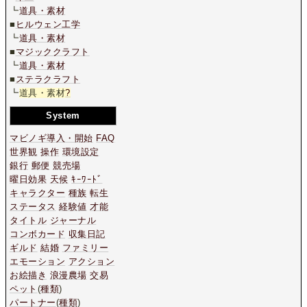
┗
道具・素材
■
ヒルウェン工学
┗
道具・素材
■
マジッククラフト
┗
道具・素材
■
ステラクラフト
┗
道具・素材
?
System
マビノギ導入・開始
FAQ
世界観
操作
環境設定
銀行
郵便
競売場
曜日効果
天候
ｷｰﾜｰﾄﾞ
キャラクター
種族
転生
ステータス
経験値
才能
タイトル
ジャーナル
コンボカード
収集日記
ギルド
結婚
ファミリー
エモーション
アクション
お絵描き
浪漫農場
交易
ペット
(
種類
)
パートナー
(
種類
)