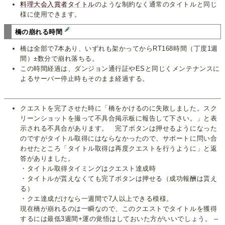
料理大会入賞者タイトル
のような制約なく通常のタイトルと同じ
様に使用できます。
橋の崩れる時間
橋は全部で7本あり、いずれも架かってからRT168時間（丁度1週
間）±数分で崩れ落ちる。
この時間経過は、ダンジョン通行証やESと同じくメンテナンスに
よるサーバー停止時もそのまま経過する。
クエストを完了させた時に「橋をかけるのに失敗しました。スク
リーンショットを撮って不具合掲示板に報告して下さい。」と表
示される不具合があります。 完了ボタンは押せるようになった
のですがタイトル取得にはならなかったので、サポートに問い合
わせたところ「タイトル取得は再度クエストを行うように」と返
答がありました。
・タイトル取得タイミングはクエスト達成時
・タイトルが貰えなくても完了ボタンは押せる（成功報酬は貰え
る）
・クエ達成だけなら一週間で7人以上できる模様。
現在橋が崩れるのは一瞬なので、このクエストでタイトルを獲得
するには最低3週間+運の覚悟はしておいた方がいいでしょう。 --