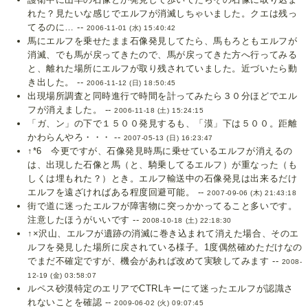
れた？見たいな感じでエルフが消滅しちゃいました。クエは残っ
てるのに… --
2006-11-01 (水) 15:40:42
馬にエルフを乗せたまま石像発見してたら、馬もろともエルフが
消滅、でも馬が戻ってきたので、馬が戻ってきた方へ行ってみる
と、離れた場所にエルフが取り残されていました。近づいたら動
き出した。 --
2006-11-12 (日) 18:50:45
出現場所調査と同時進行で時間を計ってみたら３０分ほどでエル
フが消えました。 --
2006-11-18 (土) 15:24:15
「ガ、ン」の下で１５００発見するも、「漠」下は５００。距離
かわらんやろ・・・ --
2007-05-13 (日) 16:23:47
↑*6 今更ですが、石像発見時馬に乗せているエルフが消えるの
は、出現した石像と馬（と、騎乗してるエルフ）が重なった（も
しくは埋もれた？）とき。エルフ輸送中の石像発見は出来るだけ
エルフを遠ざければある程度回避可能。 --
2007-09-06 (木) 21:43:18
街で道に迷ったエルフが障害物に突っかかってること多いです。
注意したほうがいいです --
2008-10-18 (土) 22:18:30
↑×沢山、エルフが遺跡の消滅に巻き込まれて消えた場合、そのエ
ルフを発見した場所に戻されている様子。1度偶然確めただけなの
でまだ不確定ですが、機会があれば改めて実験してみます --
2008-
12-19 (金) 03:58:07
ルペス砂漠特定のエリアでCTRLキーにて迷ったエルフが認識さ
れないことを確認 --
2009-06-02 (火) 09:07:45