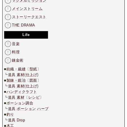
マグメルミッション
メインストリーム
ストーリークエスト
THE DRAMA
Life
音楽
料理
錬金術
■
紡織・裁縫
〔
型紙
〕
┗
道具
素材
(
仕上げ
)
■
製錬・鍛冶
〔
図面
〕
┗
道具
素材
(
仕上げ
)
■
ハンディクラフト
┗
道具
素材
〔
レシピ
〕
■
ポーション調合
┗
道具
ポーション
ハーブ
■
釣り
┗
道具
Drop
■
木工