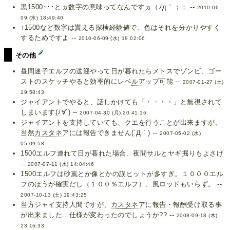
黒1500･･･とヵ数字の意味ってなんですヵ（ﾉд｀；； --
2010-06-
09 (水) 18:49:40
↑1500など数字は貰える探検経験値で、色はそれを分かりやすく
するためですよ --
2010-06-09 (水) 19:02:06
その他
昼間迷子エルフの送迎やって日が暮れたらメトスでゾンビ、ゴー
ストのスケッチやると効率的にレベ
ルア
ップ可能 --
2007-01-27 (土)
19:58:43
ジャイアントでやると、話しかけても「・・・・」と無視されて
しまいます(ﾉ∀`) --
2007-04-30 (月) 20:41:16
ジャイアントを支持していても、クエを行うことが出来ますが、
当然
カスタネア
には報告できません(´Д｀) --
2007-05-02 (水)
05:09:58
1500エルフ連れて日が暮れた場合、夜間サルとヤギ掘りもよさげ
--
2007-07-11 (水) 14:04:46
1500エルフは砂嵐とか像とかの誤ヒットが多すぎ。１０００エル
フのほうが確実だし（１００％エルフ）、風ロッドもいらず。 --
2007-10-13 (土) 19:43:25
当方ジャイ支持人間ですが、
カスタネア
に報告・報酬受け取る事
が出来ました...仕様が変わったのでしょうか?? --
2008-09-18 (木)
23:16:33