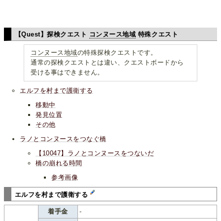
【Quest】探検クエスト
コンヌース地域
特殊クエスト
コンヌース地域
の特殊探検クエストです。
通常の探検クエストとは違い、クエストボードから
受ける事はできません。
エルフを村まで護衛する
移動中
発見位置
その他
ラノとコンヌースをつなぐ橋
【10047】ラノとコンヌースをつないだ
橋の崩れる時間
参考画像
エルフを村まで護衛する
着手金
-