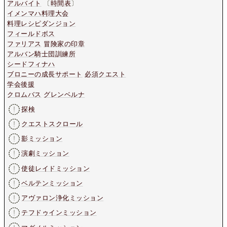
アルバイト
〔
時間表
〕
イメンマハ料理大会
料理レシピダンジョン
フィールドボス
ファリアス
冒険家の印章
アルバン騎士団訓練所
シードフィナハ
ブロニーの成長サポート
必須クエスト
学会後援
クロムバス
グレンベルナ
探検
クエストスクロール
影ミッション
演劇ミッション
使徒レイドミッション
ベルテンミッション
アヴァロン浄化ミッション
テフドゥインミッション