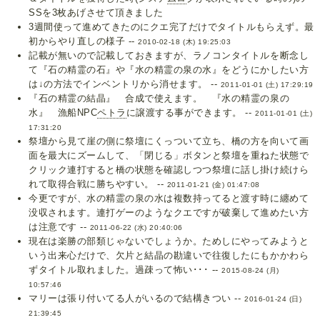
SSを3枚あげさせて頂きました
3週間使って進めてきたのにクエ完了だけでタイトルもらえず。最
初からやり直しの様子 --
2010-02-18 (木) 19:25:03
記載が無いので記載しておきますが、ラノコンタイトルを断念し
て『石の精霊の石』や『水の精霊の泉の水』をどうにかしたい方
は↓の方法でインベントリから消せます。 --
2011-01-01 (土) 17:29:19
『石の精霊の結晶』 合成で使えます。 『水の精霊の泉の
水』 漁船NPC
ペトラ
に譲渡する事ができます。 --
2011-01-01 (土)
17:31:20
祭壇から見て崖の側に祭壇にくっついて立ち、橋の方を向いて画
面を最大にズームして、「閉じる」ボタンと祭壇を重ねた状態で
クリック連打すると橋の状態を確認しつつ祭壇に話し掛け続けら
れて取得合戦に勝ちやすい。 --
2011-01-21 (金) 01:47:08
今更ですが、水の精霊の泉の水は複数持ってると渡す時に纏めて
没収されます。連打ゲーのようなクエですが破棄して進めたい方
は注意です --
2011-06-22 (水) 20:40:06
現在は楽勝の部類じゃないでしょうか。ためしにやってみようと
いう出来心だけで、欠片と結晶の勘違いで往復したにもかかわら
ずタイトル取れました。過疎って怖い･･･ --
2015-08-24 (月)
10:57:46
マリーは張り付いてる人がいるので結構きつい --
2016-01-24 (日)
21:39:45