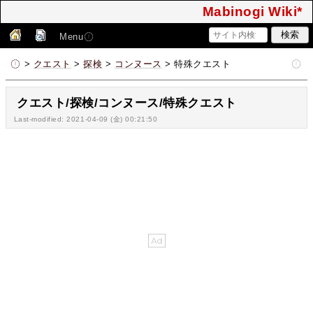
Mabinogi Wiki*
Menu
>
クエスト
>
探検
>
コンヌース
> 特殊クエスト
クエスト/探検/コンヌース/特殊クエスト
Last-modified: 2021-04-09 (金) 00:21:50