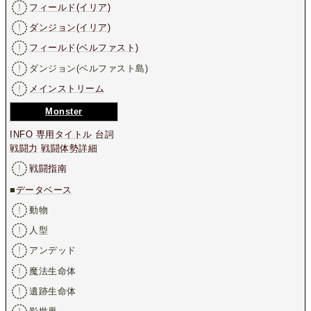
フィールド(イリア)
ダンジョン(イリア)
フィールド(ベルファスト)
ダンジョン(ベルファスト島)
メインストリーム
Monster
INFO
専用タイトル
台詞
戦闘力
戦闘体勢詳細
戦闘指南
■
データベース
動物
人型
アンデッド
魔法生命体
遺跡生命体