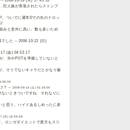
6-10-19 (木) 17:45:33
…巨人族が実装されたらストンプ
0P。ついでに通常Dでの矢のドロッ
57
並みと意外に高い。数も多いため
 2006-10-22 (日)
金) 04:53:17
が、矢やPOTを準備していないと
が、そうでないキャラだとかなり厳
8:08:36
？ --
2008-06-14 (土) 01:26:04
せないときついですね それなりに
いと思う。ハイドあるしめったに多
7 (月) 10:59:48
す。ロンガダイエットで貴方もスリ