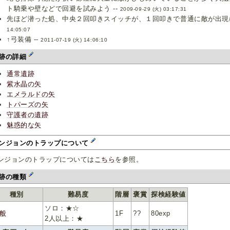
ト騎乗や壁などで回避を試みよう --
2009-09-29 (火) 03:17:31
先ほど潜った処、中央２回叩きスイッチが、１回叩きで普通に敵が出現に
14:05:07
↑弓装備 --
2011-07-19 (火) 14:06:10
跡の詳細
通常遺跡
紫水晶の矢
エメラルドの矢
トパーズの矢
守護者の遺跡
魅惑的な矢
ンジョンのトラップについて
ンジョンのトラップについては
こちら
を参照。
跡の種類
種別
難易度
階層
褒賞
探検経験値
ソロ：★☆
般
1F
??
80exp
2人以上：★