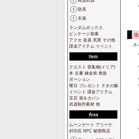
精霊武器
防具
衣装
ランダムボックス
ビンテージ装備
注
アクセ
楽器
尻尾
その他
ス
課金アイテム
イベント
Item
クエスト
収集物
(イリア)
本
古書
錬金術
救急
ポーション
曜日
プレゼント
ナオの服
イベント
課金アイテム
宝石
袋＆カバン
武器制作素材
他
Area
ムーンゲート
アリーナ
封印石
NPC
秘密商店