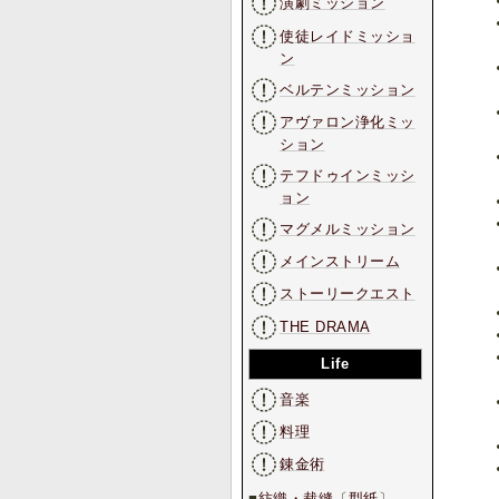
演劇ミッション
使徒レイドミッショ
ン
ベルテンミッション
アヴァロン浄化ミッ
ション
テフドゥインミッシ
ョン
マグメルミッション
メインストリーム
ストーリークエスト
THE DRAMA
Life
音楽
料理
錬金術
■
紡織・裁縫
〔
型紙
〕