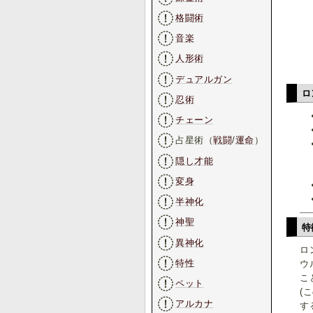
格闘術
音楽
人形術
デュアルガン
ロ
忍術
チェーン
占星術（
戦闘
/
運命
）
隠し才能
変身
半神化
神聖
特
異神化
ロ
特性
ウ
こ
ペット
(
アルカナ
す