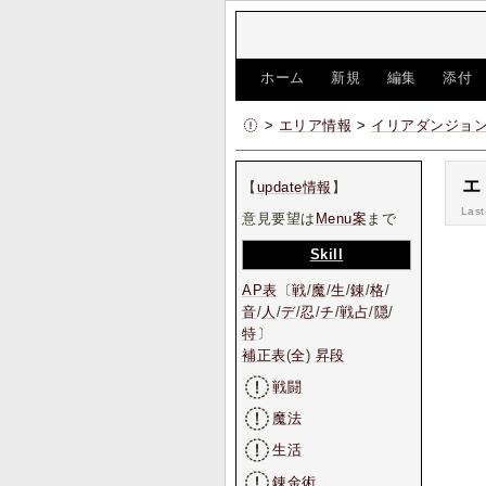
[
ホーム
|
新規
|
編集
|
添付
>
エリア情報
>
イリアダンジョ
エ
【
update情報
】
Last
意見要望は
Menu案
まで
Skill
AP表
〔
戦
/
魔
/
生
/
錬
/
格
/
音
/
人
/
デ
/
忍
/
チ
/
戦占
/
隠
/
特
〕
補正表
(
全
)
昇段
戦闘
魔法
生活
錬金術