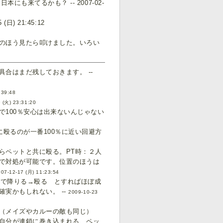
も来てるかも？ -- 2007-02-
) 21:45:12
のほう見たら叩けました。いろい
合はまだ残しておきます。 --
:39:48
 (火) 23:31:20
100％安心は出来ないんじゃない
に殴るのが一番100％に近い回避方
らペットと共に殴る。PT時：２人
で対処が可能です。位置のほうは
07-12-17 (月) 11:23:54
置で降りる→殴る とすればほぼ成
実かもしれない。 --
2009-10-23
る（メイズやカルーの敵も同じ）
自分が連鎖に巻き込まれる ペッ