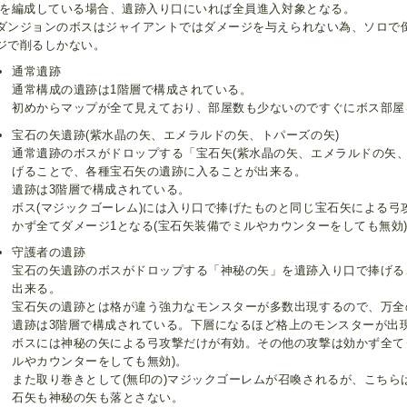
Tを編成している場合、遺跡入り口にいれば全員進入対象となる。
ダンジョンのボスはジャイアントではダメージを与えられない為、ソロで
ジで削るしかない。
通常遺跡
通常構成の遺跡は1階層で構成されている。
初めからマップが全て見えており、部屋数も少ないのですぐにボス部屋
宝石の矢遺跡(紫水晶の矢、エメラルドの矢、トパーズの矢)
通常遺跡のボスがドロップする「宝石矢(紫水晶の矢、エメラルドの矢、
げることで、各種宝石矢の遺跡に入ることが出来る。
遺跡は3階層で構成されている。
ボス(マジックゴーレム)には入り口で捧げたものと同じ宝石矢による弓
かず全てダメージ1となる(宝石矢装備でミルやカウンターをしても無効
守護者の遺跡
宝石の矢遺跡のボスがドロップする「神秘の矢」を遺跡入り口で捧げる
出来る。
宝石矢の遺跡とは格が違う強力なモンスターが多数出現するので、万全
遺跡は3階層で構成されている。下層になるほど格上のモンスターが出
ボスには神秘の矢による弓攻撃だけが有効。その他の攻撃は効かず全て
ルやカウンターをしても無効)。
また取り巻きとして(無印の)マジックゴーレムが召喚されるが、こちら
石矢も神秘の矢も落とさない。