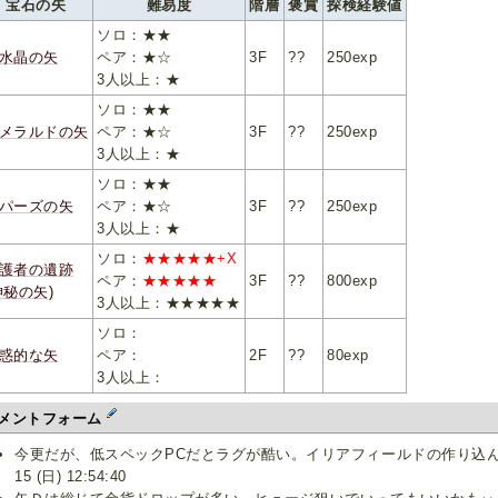
宝石の矢
難易度
階層
褒賞
探検経験値
ソロ：★★
水晶の矢
ペア：★☆
3F
??
250exp
3人以上：★
ソロ：★★
メラルドの矢
ペア：★☆
3F
??
250exp
3人以上：★
ソロ：★★
パーズの矢
ペア：★☆
3F
??
250exp
3人以上：★
ソロ：
★★★★★+X
護者の遺跡
ペア：
★★★★★
3F
??
800exp
神秘の矢)
3人以上：★★★★★
ソロ：
惑的な矢
ペア：
2F
??
80exp
3人以上：
メントフォーム
今更だが、低スペックPCだとラグが酷い。イリアフィールドの作り込んでる所よ
15 (日) 12:54:40