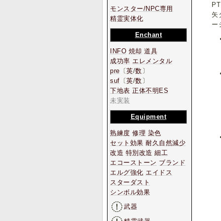
P
モンスター/NPC専用
矢
精霊実体化
ー
Enchant
INFO
焼却
道具
成功率
エレメンタル
pre
〔
英
/
数
〕
suf
〔
英
/
数
〕
下地表
正体不明ES
未実装
Equipment
熟練度
修理
染色
セット効果
耐久自然減少
改造
特別改造
細工
エコーストーン
ブランド
エルグ強化
エイドス
スターダスト
シンボル効果
武器