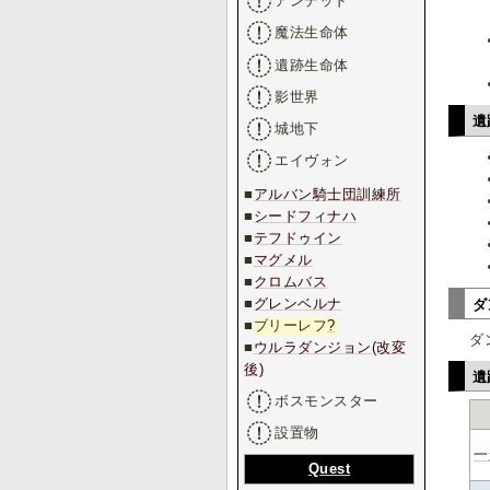
アンデッド
魔法生命体
遺跡生命体
影世界
遺
城地下
エイヴォン
■
アルバン騎士団訓練所
■
シードフィナハ
■
テフドゥイン
■
マグメル
■
クロムバス
■
グレンベルナ
ダ
■
ブリーレフ
?
ダ
■
ウルラダンジョン(改変
後)
遺
ボスモンスター
設置物
一
Quest