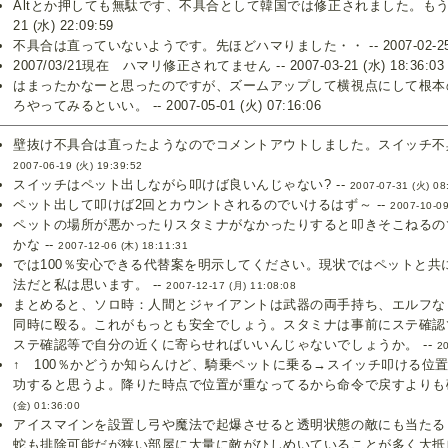
Altとか押しても無駄です、不具合として韓国では修正されました。もう日本に
21 (水) 22:09:59
不具合は直っていないようです。先ほどハマりました・・ -- 2007-02-25 (日
2007/03/21現在 ハマリ修正されてません -- 2007-03-21 (水) 18:36:03
はまったかなーと思ったのですが、ズームアップして横視点にして根本
ろやってみるといい。 -- 2007-05-01 (火) 07:16:06
壁抜け不具合は直ったようなのでコメントアウトしました。スイッチ不具
2007-06-19 (火) 19:39:52
スイッチはペット出しながら叩けば良いんじゃない? --
2007-07-31 (火) 08
ペット出して叩けば2回とカウントされるのでいけるはず～ --
2007-10-09
ペットの場所が悪かったりスタミナがなかったりすると叩きそこねるので
かな --
2007-12-06 (木) 18:11:31
では100％安心できる代替案を明示してください。現状ではペットと共
法だと私は思います。 --
2007-12-17 (月) 11:08:08
まとめると、ソロ時：人間とジャイアントは武器の両手持ち、エルフな
同時に殴る。これがもっとも安全でしょう。スタミナは事前にステ確認
ステ確認等で自分の近くに寄らせればいいんじゃないでしょうか。 --
20
↑ 100％かどうか知らんけど、騎乗ペットに乗る→スイッチ叩ける位
功すると思うよ。降りた時点で位置が重なってるから命令で戻すよりも確
(金) 01:36:00
アイスマインを設置し弓や魔法で起爆させると透明状態の敵にも当た
蛇も排除可能だが狭い部屋に大量に敵がひしめいていることが多く大抵