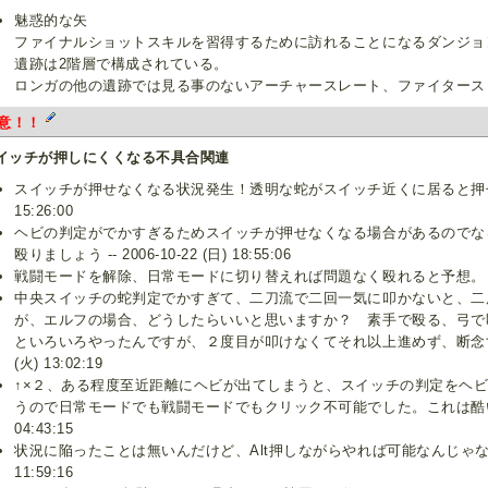
魅惑的な矢
ファイナルショットスキルを習得するために訪れることになるダンジョ
遺跡は2階層で構成されている。
ロンガの他の遺跡では見る事のないアーチャースレート、ファイタース
意！！
イッチが押しにくくなる不具合関連
スイッチが押せなくなる状況発生！透明な蛇がスイッチ近くに居ると押せません --
15:26:00
ヘビの判定がでかすぎるためスイッチが押せなくなる場合があるのでな
殴りましょう -- 2006-10-22 (日) 18:55:06
戦闘モードを解除、日常モードに切り替えれば問題なく殴れると予想。 -- 2006-1
中央スイッチの蛇判定でかすぎて、二刀流で二回一気に叩かないと、二
が、エルフの場合、どうしたらいいと思いますか？ 素手で殴る、弓で
といろいろやったんですが、２度目が叩けなくてそれ以上進めず、断念すること３
(火) 13:02:19
↑×２、ある程度至近距離にヘビが出てしまうと、スイッチの判定をヘ
うので日常モードでも戦闘モードでもクリック不可能でした。これは酷い・・・ --
04:43:15
状況に陥ったことは無いんだけど、Alt押しながらやれば可能なんじゃないかな？ -
11:59:16