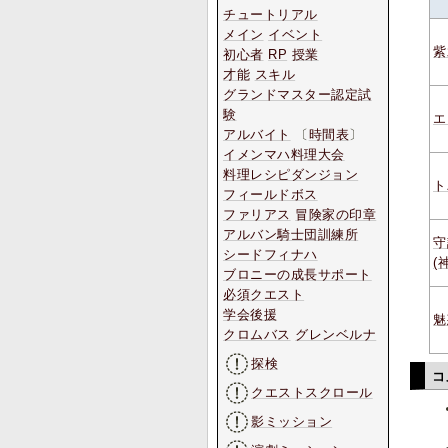
チュートリアル
メイン
イベント
紫
初心者
RP
授業
才能
スキル
グランドマスター認定試
験
エ
アルバイト
〔
時間表
〕
イメンマハ料理大会
料理レシピダンジョン
ト
フィールドボス
ファリアス
冒険家の印章
アルバン騎士団訓練所
守
シードフィナハ
(
ブロニーの成長サポート
必須クエスト
学会後援
魅
クロムバス
グレンベルナ
探検
コ
クエストスクロール
影ミッション