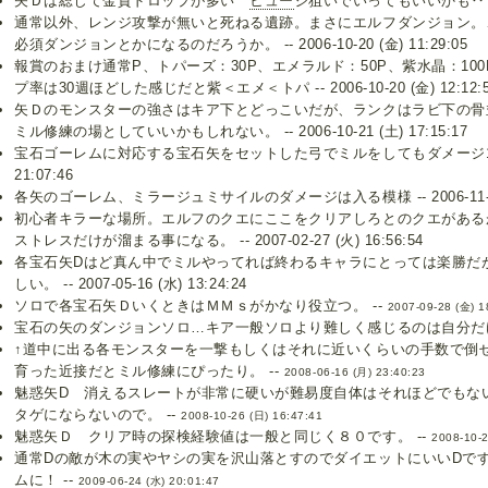
矢Ｄは総じて金貨ドロップが多い
ヒュー
ジ狙いでいってもいいかも‥ -- 200
通常以外、レンジ攻撃が無いと死ねる遺跡。まさにエルフダンジョン。
必須ダンジョンとかになるのだろうか。 -- 2006-10-20 (金) 11:29:05
報賞のおまけ通常P、トパーズ：30P、エメラルド：50P、紫水晶：10
プ率は30週ほどした感じだと紫＜エメ＜トパ -- 2006-10-20 (金) 12:12:
矢Ｄのモンスターの強さはキア下とどっこいだが、ランクはラビ下の骨
ミル修練の場としていいかもしれない。 -- 2006-10-21 (土) 17:15:17
宝石ゴーレムに対応する宝石矢をセットした弓でミルをしてもダメージ1でした --
21:07:46
各矢のゴーレム、ミラージュミサイルのダメージは入る模様 -- 2006-11-17 (
初心者キラーな場所。エルフのクエにここをクリアしろとのクエがある
ストレスだけが溜まる事になる。 -- 2007-02-27 (火) 16:56:54
各宝石矢Dはど真ん中でミルやってれば終わるキャラにとっては楽勝だ
しい。 -- 2007-05-16 (水) 13:24:24
ソロで各宝石矢ＤいくときはＭＭｓがかなり役立つ。 --
2007-09-28 (金) 1
宝石の矢のダンジョンソロ…キア一般ソロより難しく感じるのは自分だけ
↑道中に出る各モンスターを一撃もしくはそれに近いくらいの手数で倒
育った近接だとミル修練にぴったり。 --
2008-06-16 (月) 23:40:23
魅惑矢D 消えるスレートが非常に硬いが難易度自体はそれほどでもな
タゲにならないので。 --
2008-10-26 (日) 16:47:41
魅惑矢Ｄ クリア時の探検経験値は一般と同じく８０です。 --
2008-10-2
通常Dの敵が木の実やヤシの実を沢山落とすのでダイエットにいいDで
ムに！ --
2009-06-24 (水) 20:01:47