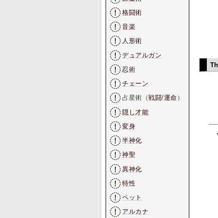
格闘術
音楽
人形術
デュアルガン
T
忍術
チェーン
占星術（
戦闘
/
運命
）
隠し才能
変身
半神化
神聖
異神化
特性
ペット
アルカナ