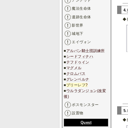
アンデッド
魔法生命体
4.
遺跡生命体
◆
影世界
城地下
エイヴォン
■
アルバン騎士団訓練所
■
シードフィナハ
■
テフドゥイン
■
マグメル
■
クロムバス
■
グレンベルナ
■
ブリーレフ
?
■
ウルラダンジョン(改変
後)
ボスモンスター
5
設置物
◆
Quest