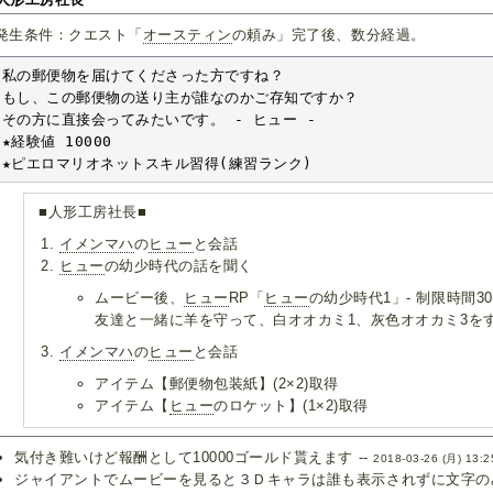
発生条件：クエスト「
オースティン
の頼み」完了後、数分経過。
私の郵便物を届けてくださった方ですね？

もし、この郵便物の送り主が誰なのかご存知ですか？

その方に直接会ってみたいです。 - ヒュー -

★経験値 10000

★ピエロマリオネットスキル習得(練習ランク)
■人形工房社長■
イメンマハ
の
ヒュー
と会話
ヒュー
の幼少時代の話を聞く
ムービー後、
ヒュー
RP「
ヒュー
の幼少時代1」- 制限時間3
友達と一緒に羊を守って、白オオカミ1、灰色オオカミ3を
イメンマハ
の
ヒュー
と会話
アイテム【郵便物包装紙】(2×2)取得
アイテム【
ヒュー
のロケット】(1×2)取得
気付き難いけど報酬として10000ゴールド貰えます --
2018-03-26 (月) 13:2
ジャイアントでムービーを見ると３Ｄキャラは誰も表示されずに文字のみ