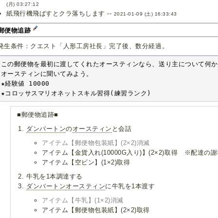
(月) 03:27:12
紙飛行機飛ばすとクラ落ちします --
2021-01-09 (土) 16:33:43
.郵便物追跡
発生条件：クエスト「人形工房社長」完了後、数分経過。
この郵便物を最初に渡してくれたオースティンなら、送り主について何か
オースティンに聞いてみよう。

★経験値 10000

★コロッサスマリオネットスキル習得(練習ランク)
■郵便物追跡■
ダンバートン
の
オースティン
と会話
アイテム【郵便物包装紙】(2×2)消滅
アイテム【金貨入れ(10000G入り)】(2×2)取得 ※配達の
アイテム【空ビン】(1×2)取得
牛乳を1本調達する
ダンバートン
オースティン
に牛乳を1本渡す
アイテム【牛乳】(1×2)消滅
アイテム【郵便物包装紙】(2×2)取得