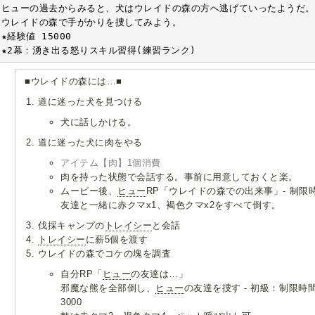
ヒューの過去からみると、犬はウレイドの森の方へ逃げていったようだ。

ウレイドの森で手がかりを捜してみよう。

★経験値 15000

★2幕：湧き出る怒りスキル習得(練習ランク)
■ウレイドの森には…■
道に迷った犬を見つける
犬に話しかける。
道に迷った犬に肉をやる
アイテム【肉】1個消費
肉を持った状態で会話する。事前に用意しておくと楽。
ムービー後、
ヒュー
RP「ウレイドの森での出来事」- 制限時
友達と一緒に赤クマx1、褐色クマx2をすべて倒す。
伐採キャンプの
トレイシー
と会話
トレイシー
に薪5個を渡す
ウレイドの森でコケの塊を調査
自分RP「
ヒュー
の友達は…」
邪魔な熊を全部倒し、
ヒュー
の友達を捜す - 初級：制限時間
3000