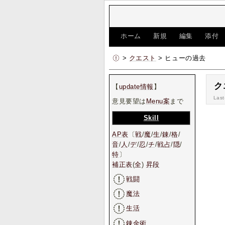
[
ホーム
|
新規
|
編集
|
添付
>
クエスト
> ヒューの過去
ク
【
update情報
】
Last
意見要望は
Menu案
まで
Skill
AP表
〔
戦
/
魔
/
生
/
錬
/
格
/
音
/
人
/
デ
/
忍
/
チ
/
戦占
/
隠
/
特
〕
補正表
(
全
)
昇段
戦闘
魔法
生活
錬金術