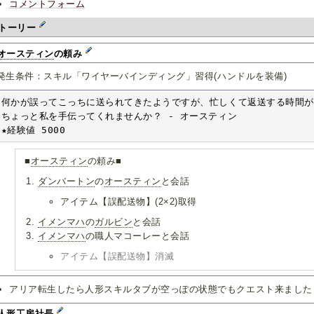
コメントフォーム
トーリー
オースティン
の頼み
発生条件：スキル「ワイヤーバインディング」習得(ハンドルを装備)
何かが誤ってこっちに送られてきたようですが、忙しくて返送する時間が
ちょっと私を手伝ってくれませんか？ - オースティン

★経験値 5000
■
オースティン
の頼み■
ダンバートン
の
オースティン
と会話
アイテム【誤配送物】(2×2)取得
イメンマハ
の
ガルビン
と会話
イメンマハ
の職人マコーレーと会話
アイテム【誤配送物】消滅
アリア転生したら人形スキルタブが空っぽの状態でもクエスト来ました 
.人形工房社長