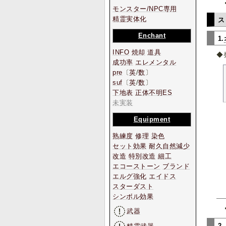
モンスター/NPC専用
精霊実体化
ス
Enchant
1.
INFO
焼却
道具
◆
成功率
エレメンタル
pre
〔
英
/
数
〕
suf
〔
英
/
数
〕
下地表
正体不明ES
未実装
Equipment
熟練度
修理
染色
セット効果
耐久自然減少
改造
特別改造
細工
エコーストーン
ブランド
エルグ強化
エイドス
スターダスト
シンボル効果
武器
2