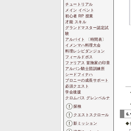
チュートリアル
メイン
イベント
初心者
RP
授業
才能
スキル
グランドマスター認定試
験
アルバイト
〔
時間表
〕
イメンマハ料理大会
料理レシピダンジョン
フィールドボス
ファリアス
冒険家の印章
アルバン騎士団訓練所
シードフィナハ
ブロニーの成長サポート
必須クエスト
学会後援
クロムバス
グレンベルナ
探検
6
クエストスクロール
影ミッション
◆