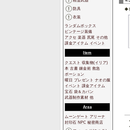
精霊武器
防具
◆
衣装
ランダムボックス
ビンテージ装備
アクセ
楽器
尻尾
その他
課金アイテム
イベント
Item
クエスト
収集物
(イリア)
本
古書
錬金術
救急
ポーション
曜日
プレゼント
ナオの服
イベント
課金アイテム
宝石
袋＆カバン
武器制作素材
他
Area
ムーンゲート
アリーナ
封印石
NPC
秘密商店