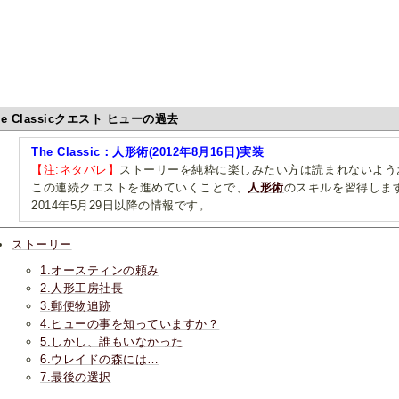
he Classicクエスト
ヒュー
の過去
The Classic：人形術(2012年8月16日)実装
【注:ネタバレ】
ストーリーを純粋に楽しみたい方は読まれないよう
この連続クエストを進めていくことで、
人形術
のスキルを習得しま
2014年5月29日以降の情報です。
ストーリー
1.オースティンの頼み
2.人形工房社長
3.郵便物追跡
4.ヒューの事を知っていますか？
5.しかし、誰もいなかった
6.ウレイドの森には…
7.最後の選択