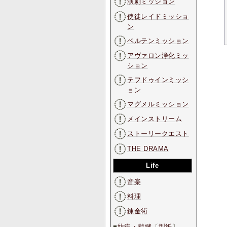
演劇ミッション
使徒レイドミッショ
ン
ベルテンミッション
アヴァロン浄化ミッ
ション
テフドゥインミッシ
ョン
マグメルミッション
メインストリーム
ストーリークエスト
THE DRAMA
Life
音楽
料理
錬金術
■
紡織・裁縫
〔
型紙
〕