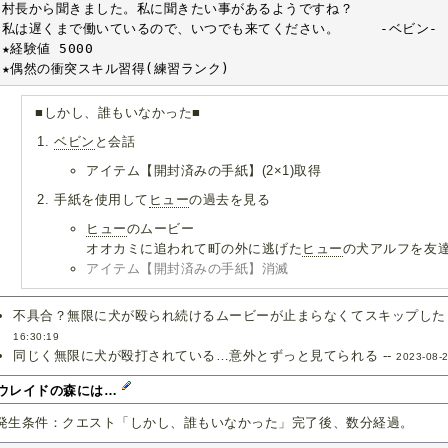
村長から聞きました。私に聞きたい事があるようですね？

私は遅くまで働いているので、いつでも来てください。　　　-ベビン-

★経験値 5000

★偶然の衝突スキル習得(練習ランク)
■しかし、誰もいなかった■
ベビン
と会話
アイテム【開封済みの手紙】(2×1)取得
手紙を使用して
ヒュー
の過去を見る
ヒュー
のムービー
オオカミに追われて町の外に逃げた
ヒュー
の犬アルフを友
アイテム【開封済みの手紙】消滅
不具合？無限に犬が殴られ続けるムービーが止まらなくてスキップしたら
16:30:19
同じく無限に犬が殴打されている…意外とずっと見てられる --
2023-08-2
.ウレイドの森には…
発生条件：クエスト「しかし、誰もいなかった」完了後、数分経過。