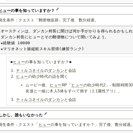
ヒュー
の事を知っていますか？
発生条件：クエスト「郵便物追跡」完了後、数分経過。
オースティンは、ダンカン村長に聞けば何か手がかりを得られるかもしれ
ダンカン村長にヒューとその郵便物について聞いてみよう。

★経験値 10000

★マリオネット操縦術スキル習得(練習ランク)
■
ヒュー
の事を知っていますか？■
ティルコネイル
の
ダンカン
と会話
ヒュー
の幼少時代の話を聞く
ムービー後、
ヒュー
RP「
ヒュー
の幼少時代2」- 制限時間3
友達と一緒に木人5体をすべて倒す（1:1属性アリ）。
ティルコネイル
の
ダンカン
と会話
.しかし、誰もいなかった
発生条件：クエスト「
ヒュー
の事を知っていますか？」完了後、数分経過