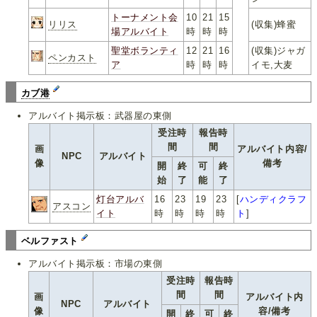
トーナメント会
10
21
15
リリス
(収集)蜂蜜
場アルバイト
時
時
時
聖堂ボランティ
12
21
16
(収集)ジャガ
ペンカスト
ア
時
時
時
イモ,大麦
カブ港
アルバイト掲示板：武器屋の東側
受注時
報告時
間
間
画
アルバイト内容/
NPC
アルバイト
像
備考
開
終
可
終
始
了
能
了
灯台アルバ
16
23
19
23
[
ハンディクラフ
アスコン
イト
時
時
時
時
ト
]
ベルファスト
アルバイト掲示板：市場の東側
受注時
報告時
間
間
画
アルバイト内
NPC
アルバイト
像
容/備考
開
終
可
終