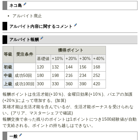
ネコ島
アルバイト廃止
アルバイト内容に関するコメント
アルバイト報酬
獲得ポイント
等級
受注条件
基礎値
+10%
+20%
+30%
+40%
初級
120
132
144
156
168
中級
成功50回
180
198
216
234
252
上級
成功100回
300
330
360
390
420
報酬ポイントは生活才能(+10％)、金曜日効果(+10％)、パエアの加護
(+20％)によって増加する。(加算)
英雄才能は生活才能を含んでいるが、生活才能ボーナスを受けられな
い。(アリア、マスターシェフで確認)
報酬交換で余った残りのポイントは1ポイントにつき1500経験値が自動
で支給される。ポイントの持ち越しはできない。
一般