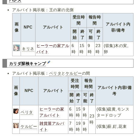
バレス
アルバイト掲示板：王の家の北側
受注時
報告時
間
間
画
アルバイト内
NPC
アルバイト
像
容/備考
開
終
可
終
始
了
能
了
ヒーラーの家アル
6
15
9
23
(収集)木の実,
キリネ
バイト
時
時
時
時
卵
カリダ探検キャンプ
アルバイト掲示板：
ベリタ
と
ケルピー
の間
受注
報告
時間
時間
画
アルバイト内容/備
NPC
アルバイト
像
考
開
終
可
終
始
了
能
了
ヒーラーの家
6
15
9
(収集)硫黄,モンス
ベリタ
アルバイト
時
時
時
タードロップ
23
時
雑貨屋アルバ
7
19
9
ケルピー
(収集)薪,釘,花束
イト
時
時
時