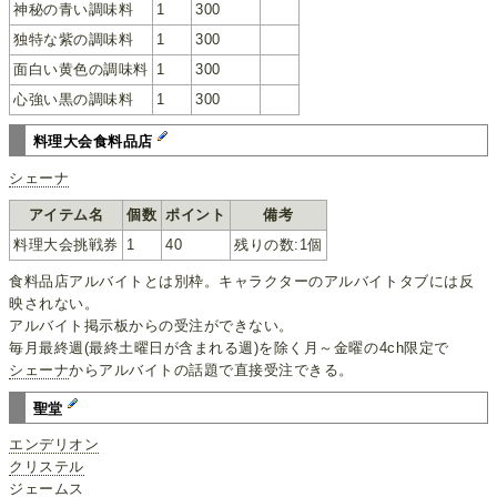
神秘の青い調味料
1
300
独特な紫の調味料
1
300
面白い黄色の調味料
1
300
心強い黒の調味料
1
300
料理大会食料品店
シェーナ
アイテム名
個数
ポイント
備考
料理大会挑戦券
1
40
残りの数:1個
食料品店アルバイトとは別枠。キャラクターのアルバイトタブには反
映されない。
アルバイト掲示板からの受注ができない。
毎月最終週(最終土曜日が含まれる週)を除く月～金曜の4ch限定で
シェーナ
からアルバイトの話題で直接受注できる。
聖堂
エンデリオン
クリステル
ジェームス