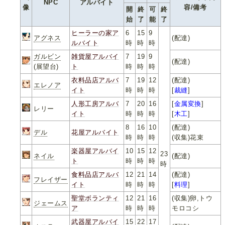
NPC
アルバイト
像
容/備考
開
終
可
終
始
了
能
了
ヒーラーの家ア
6
15
9
アグネス
(配達)
ルバイト
時
時
時
ガルビン
雑貨屋アルバイ
7
19
9
(配達)
(展望台)
ト
時
時
時
衣料品店アルバ
7
19
12
(配達)
エレノア
イト
時
時
時
[
裁縫
]
人形工房アルバ
7
20
16
[
金属変換
]
レリー
イト
時
時
時
[
木工
]
8
16
10
(配達)
デル
花屋アルバイト
時
時
時
(収集)花束
楽器屋アルバイ
10
15
12
23
ネイル
(配達)
ト
時
時
時
時
食料品店アルバ
12
21
14
(配達)
フレイザー
イト
時
時
時
[
料理
]
聖堂ボランティ
12
21
16
(収集)卵,トウ
ジェームス
ア
時
時
時
モロコシ
武器屋アルバイ
15
22
17