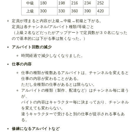
中級
180
198
216
234
252
上級
300
330
360
390
420
定員が埋まると内容が上級→中級→初級と下がる。
定員は各チャンネル/アルバイト種類/等級ごと
（上級２名などだったがアップデートで定員数が３０名になった
ので基本的には下がる事は無くなった。）
アルバイト回数の減少
時間経過で減少しなくなりました。
仕事の内容
仕事の種類が複数あるアルバイトは、チャンネルを変えると
仕事の内容が変わることがある。
ただし全種類の仕事があるとは限らない。
アルバイトの種類（製作、配達など）はチャンネル毎に違う
が、
バイトの内容はキャラクター毎に決まっており、チャンネル
を変えても変わらない。
違うキャラクターで受けると別の仕事が提示される事もあ
る。
修練になるアルバイトなど