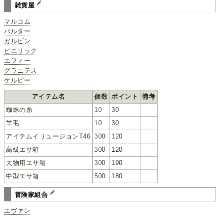
雑貨屋
マルコム
バルター
ガルビン
ピエリック
エフィー
グラニテス
ケルピー
アイテム名
個数
ポイント
備考
蜘蛛の糸
10
30
羊毛
10
30
アイテムイリュージョンT46
300
120
高級エサ箱
300
120
大物用エサ箱
300
190
中型エサ箱
500
180
冒険家組合
エヴァン