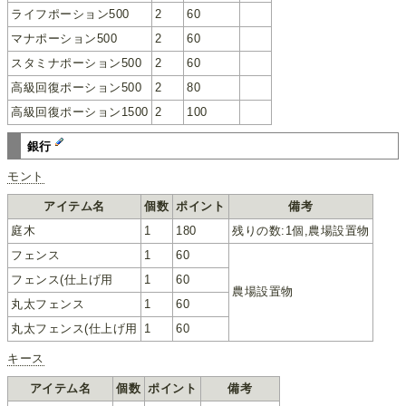
ライフポーション500
2
60
マナポーション500
2
60
スタミナポーション500
2
60
高級回復ポーション500
2
80
高級回復ポーション1500
2
100
銀行
モント
アイテム名
個数
ポイント
備考
庭木
1
180
残りの数:1個,農場設置物
フェンス
1
60
フェンス(仕上げ用
1
60
農場設置物
丸太フェンス
1
60
丸太フェンス(仕上げ用
1
60
キース
アイテム名
個数
ポイント
備考