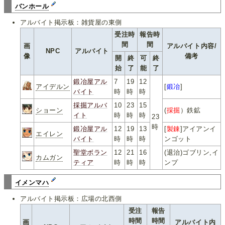
バンホール
アルバイト掲示板：雑貨屋の東側
受注時
報告時
間
間
画
アルバイト内容/
NPC
アルバイト
像
備考
開
終
可
終
始
了
能
了
鍛冶屋アル
7
19
12
アイデルン
[
鍛冶
]
バイト
時
時
時
採掘アルバ
10
23
15
ショーン
(
採掘
）鉄鉱
イト
時
時
時
23
時
鍛冶屋アル
12
19
13
[
製錬
]アイアンイ
エイレン
バイト
時
時
時
ンゴット
聖堂ボラン
12
21
16
(退治)ゴブリン,イ
カムガン
ティア
時
時
時
ンプ
イメンマハ
アルバイト掲示板：広場の北西側
受注
報告
時間
時間
画
アルバイト内