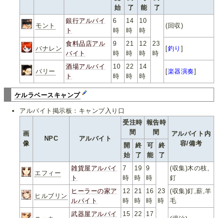
始
了
能
了
銀行アルバイ
6
14
10
モント
(回収)
ト
時
時
時
食料品店アル
9
21
12
23
バナレン
[
釣り
]
バイト
時
時
時
時
酒場アルバイ
10
22
14
バリー
[
楽器演奏
]
ト
時
時
時
ケルラベースキャンプ
アルバイト掲示板：キャンプ入り口
受注時
報告時
間
間
画
アルバイト内
NPC
アルバイト
像
容/備考
開
終
可
終
始
了
能
了
雑貨屋アルバイ
7
19
9
(収集)木の枝,
エフィー
ト
時
時
時
釘
ヒーラーの家ア
12
21
16
23
(収集)釘,薪,羊
ヒルブリン
ルバイト
時
時
時
時
毛
武器屋アルバイ
15
22
17