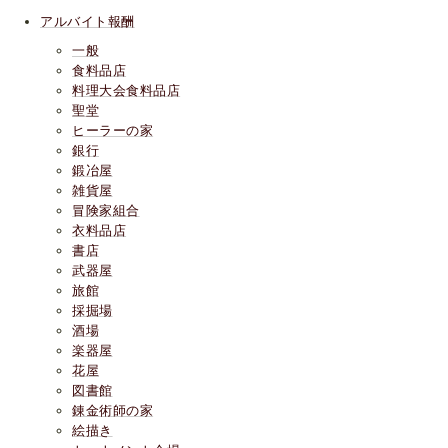
アルバイト報酬
一般
食料品店
料理大会食料品店
聖堂
ヒーラーの家
銀行
鍛冶屋
雑貨屋
冒険家組合
衣料品店
書店
武器屋
旅館
採掘場
酒場
楽器屋
花屋
図書館
錬金術師の家
絵描き