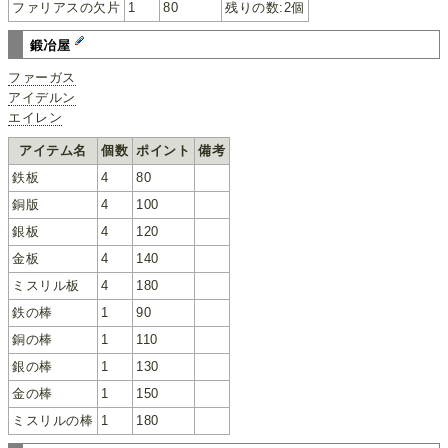
ファリアスの欠片
1
80
残りの数:2個
鍛冶屋
ファーガス
アイデルン
エイレン
アイテム名
個数
ポイント
備考
鉄板
4
80
銅版
4
100
銀板
4
120
金板
4
140
ミスリル板
4
180
鉄の棒
1
90
銅の棒
1
110
銀の棒
1
130
金の棒
1
150
ミスリルの棒
1
180