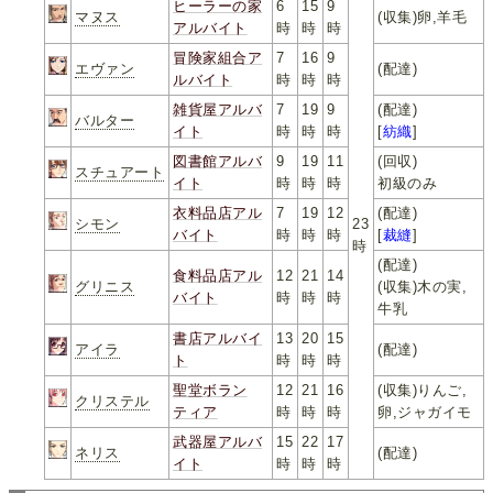
ヒーラーの家
6
15
9
マヌス
(収集)卵,羊毛
アルバイト
時
時
時
冒険家組合ア
7
16
9
エヴァン
(配達)
ルバイト
時
時
時
雑貨屋アルバ
7
19
9
(配達)
バルター
イト
時
時
時
[
紡織
]
図書館アルバ
9
19
11
(回収)
スチュアート
イト
時
時
時
初級のみ
衣料品店アル
7
19
12
(配達)
シモン
23
バイト
時
時
時
[
裁縫
]
時
(配達)
食料品店アル
12
21
14
グリニス
(収集)木の実,
バイト
時
時
時
牛乳
書店アルバイ
13
20
15
アイラ
(配達)
ト
時
時
時
聖堂ボラン
12
21
16
(収集)りんご,
クリステル
ティア
時
時
時
卵,ジャガイモ
武器屋アルバ
15
22
17
ネリス
(配達)
イト
時
時
時