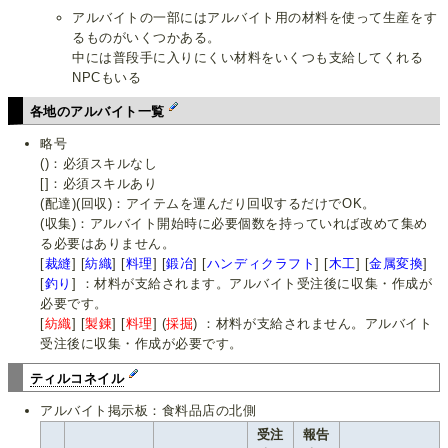
アルバイトの一部にはアルバイト用の材料を使って生産をす
るものがいくつかある。
中には普段手に入りにくい材料をいくつも支給してくれる
NPCもいる
各地のアルバイト一覧
略号
()：必須スキルなし
[]：必須スキルあり
(配達)(回収)：アイテムを運んだり回収するだけでOK。
(収集)：アルバイト開始時に必要個数を持っていれば改めて集め
る必要はありません。
[
裁縫
] [
紡織
] [
料理
] [
鍛冶
] [
ハンディクラフト
] [
木工
] [
金属変換
]
[
釣り
] ：材料が支給されます。アルバイト受注後に収集・作成が
必要です。
[
紡織
] [
製錬
] [
料理
] (
採掘
) ：材料が支給されません。アルバイト
受注後に収集・作成が必要です。
ティルコネイル
アルバイト掲示板：食料品店の北側
受注
報告