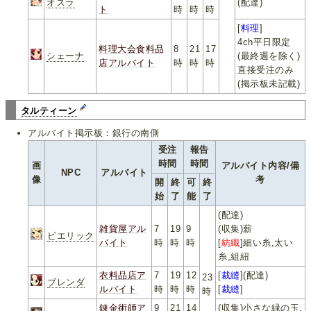
オスラ
(配達)
ト
時
時
時
[
料理
]
4ch平日限定
料理大会食料品
8
21
17
シェーナ
(最終週を除く)
店アルバイト
時
時
時
直接受注のみ
(掲示板未記載)
タルティーン
アルバイト掲示板：銀行の南側
受注
報告
時間
時間
画
アルバイト内容/備
NPC
アルバイト
像
考
開
終
可
終
始
了
能
了
(配達)
雑貨屋アル
7
19
9
(収集)薪
ピエリック
バイト
時
時
時
[
紡織
]細い糸,太い
糸,組紐
衣料品店ア
7
19
12
[
裁縫
](配達)
23
ブレンダ
ルバイト
時
時
時
[
裁縫
]
時
錬金術師ア
9
21
14
(収集)小さな緑の玉,