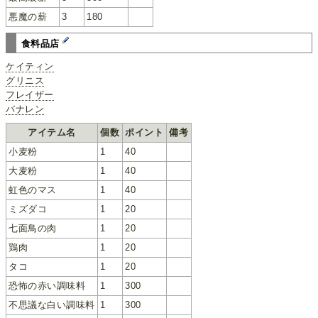
悪魔の薪
3
180
食料品店
ケイティン
グリニス
フレイザー
バナレン
アイテム名
個数
ポイント
備考
小麦粉
1
40
大麦粉
1
40
虹色のマス
1
40
ミズダコ
1
20
七面鳥の肉
1
20
鶏肉
1
20
タコ
1
20
恐怖の赤い調味料
1
300
不思議な白い調味料
1
300