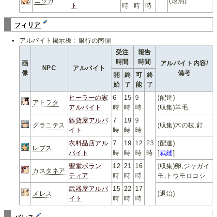
ニッカ
(退治)
ト
時
時
時
フィリア
アルバイト掲示板：銀行の南側
受注
報告
時間
時間
画
アルバイト内容/
NPC
アルバイト
像
備考
開
終
可
終
始
了
能
了
ヒーラーの家
6
15
9
(配達)
アトラタ
アルバイト
時
時
時
(収集)羊毛
雑貨屋アルバ
7
19
9
グラニテス
(収集)木の枝,釘
イト
時
時
時
衣料品店アル
7
19
12
23
(配達)
レプス
バイト
時
時
時
時
[
裁縫
]
聖堂ボラン
12
21
16
(収集)卵,ジャガイ
カスタネア
ティア
時
時
時
モ,トウモロコシ
武器屋アルバ
15
22
17
メレス
(退治)
イト
時
時
時