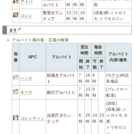
アイバ
ルバイト
時
時
時
薪
聖堂ボラン
12
21
16
(収集)卵,ジャガイ
コレン
ティア
時
時
時
モ,トウモロコシ
タラ
アルバイト掲示板：広場の南側
受注
報告
時間
時間
画
アルバイト
NPC
アルバイト
像
内容/備考
開
終
可
終
始
了
能
了
絵描きアルバイ
7
16
9
(モ
デル
)特定
ハンス
ト
時
時
時
装備品
7
23
9
(プレイヤー
キース
銀行アルバイト
時
時
時
配達)
(回収)
(収集)薪,ジ
法皇庁ボラン
8
20
14
23
ャガイモ,大
コレンティン
ティア
時
時
時
時
麦,
トウモロコ
シ