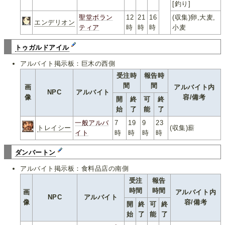
[釣り]
聖堂ボラン
12
21
16
(収集)卵,大麦,
エンデリオン
ティア
時
時
時
小麦
トゥガルドアイル
アルバイト掲示板：巨木の西側
受注時
報告時
間
間
画
アルバイト内
NPC
アルバイト
像
容/備考
開
終
可
終
始
了
能
了
一般アルバ
7
19
9
23
トレイシー
(収集)薪
イト
時
時
時
時
ダンバートン
アルバイト掲示板：食料品店の南側
受注
報告
時間
時間
画
アルバイト内
NPC
アルバイト
像
容/備考
開
終
可
終
始
了
能
了