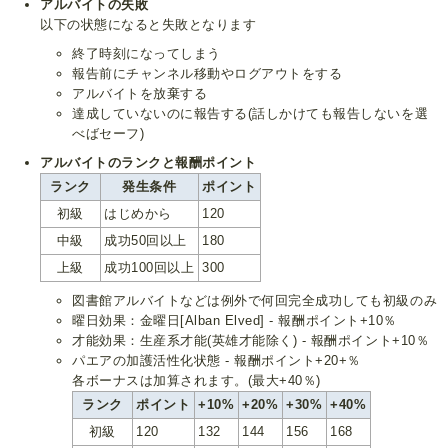
アルバイトの失敗
以下の状態になると失敗となります
終了時刻になってしまう
報告前にチャンネル移動やログアウトをする
アルバイトを放棄する
達成していないのに報告する(話しかけても報告しないを選
べばセーフ)
アルバイトのランクと報酬ポイント
ランク
発生条件
ポイント
初級
はじめから
120
中級
成功50回以上
180
上級
成功100回以上
300
図書館アルバイトなどは例外で何回完全成功しても初級のみ
曜日効果：金曜日[Alban Elved] - 報酬ポイント+10％
才能効果：生産系才能(英雄才能除く) - 報酬ポイント+10％
パエアの加護活性化状態 - 報酬ポイント+20+％
各ボーナスは加算されます。(最大+40％)
ランク
ポイント
+10%
+20%
+30%
+40%
初級
120
132
144
156
168