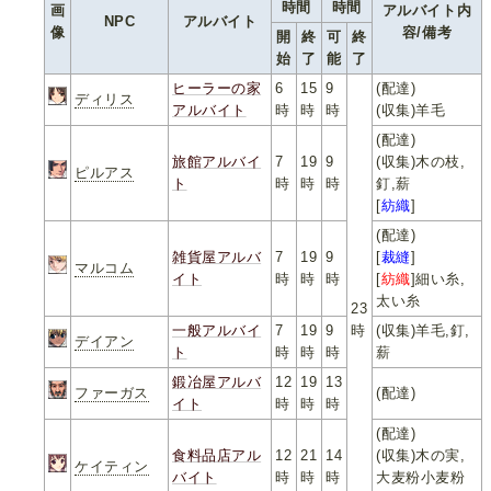
時間
時間
画
アルバイト内
NPC
アルバイト
像
容/備考
開
終
可
終
始
了
能
了
ヒーラーの家
6
15
9
(配達)
ディリス
アルバイト
時
時
時
(収集)羊毛
(配達)
旅館アルバイ
7
19
9
(収集)木の枝,
ピルアス
ト
時
時
時
釘,薪
[
紡織
]
(配達)
雑貨屋アルバ
7
19
9
[
裁縫
]
マルコム
イト
時
時
時
[
紡織
]細い糸,
太い糸
23
一般アルバイ
7
19
9
時
(収集)羊毛,釘,
デイアン
ト
時
時
時
薪
鍛冶屋アルバ
12
19
13
ファーガス
(配達)
イト
時
時
時
(配達)
食料品店アル
12
21
14
(収集)木の実,
ケイティン
バイト
時
時
時
大麦粉小麦粉