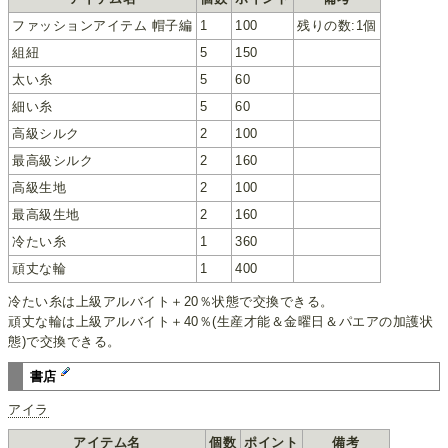
ファッションアイテム 帽子編
1
100
残りの数:1個
組紐
5
150
太い糸
5
60
細い糸
5
60
高級シルク
2
100
最高級シルク
2
160
高級生地
2
100
最高級生地
2
160
冷たい糸
1
360
頑丈な輪
1
400
冷たい糸は上級アルバイト＋20％状態で交換できる。
頑丈な輪は上級アルバイト＋40％(生産才能＆金曜日＆パエアの加護状
態)で交換できる。
書店
アイラ
アイテム名
個数
ポイント
備考