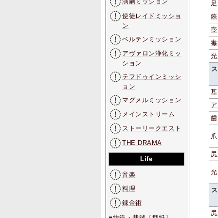
演劇ミッション
足
使徒レイドミッショ
鋏
ン
壺
ベルテンミッション
毒
アヴァロン浄化ミッ
光
ション
ス
テフドゥインミッシ
ョン
耳
マグメルミッション
ア
メインストリーム
歯
ストーリークエスト
爪
THE DRAMA
尻
Life
光
音楽
料理
ス
錬金術
尻
■
紡織・裁縫
〔
型紙
〕