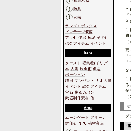
精霊武器
防具
こ
「
衣装
例
ランダムボックス
こ
ビンテージ装備
遺
アクセ
楽器
尻尾
その他
（
課金アイテム
イベント
更
Item
「
「
クエスト
収集物
(イリア)
本
古書
錬金術
救急
光
ポーション
こ
曜日
プレゼント
ナオの服
る
イベント
課金アイテム
光
宝石
袋＆カバン
（
武器制作素材
他
ダ
Area
ダ
ムーンゲート
アリーナ
封印石
NPC
秘密商店
遺