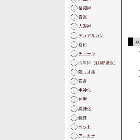
格闘術
音楽
人形術
デュアルガン
カ
忍術
チェーン
占星術（
戦闘
/
運命
）
隠し才能
変身
半神化
神聖
異神化
特性
ペット
アルカナ