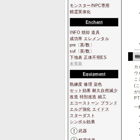
モンスター/NPC専用
精霊実体化
Enchant
INFO
焼却
道具
成功率
エレメンタル
pre
〔
英
/
数
〕
suf
〔
英
/
数
〕
特
下地表
正体不明ES
未実装
カ
ウ
Equipment
こ
熟練度
修理
染色
(
セット効果
耐久自然減少
が
改造
特別改造
細工
P
エコーストーン
ブランド
一
エルグ強化
エイドス
スターダスト
シンボル効果
武器