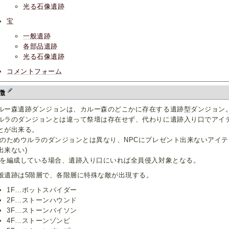
光る石像遺跡
宝
一般遺跡
各部品遺跡
光る石像遺跡
コメントフォーム
徴
ルー森遺跡ダンジョンは、カルー森のどこかに存在する遺跡型ダンジョン
ルラのダンジョンとは違って祭壇は存在せず、代わりに遺跡入り口でアイ
とが出来る。
このためウルラのダンジョンとは異なり、NPCにプレゼント出来ないアイ
出来ない)
Tを編成している場合、遺跡入り口にいれば全員侵入対象となる。
般遺跡は5階層で、各階層に特殊な敵が出現する。
1F…ポットスパイダー
2F…ストーンハウンド
3F…ストーンバイソン
4F…ストーンゾンビ