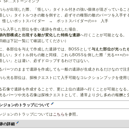
5F…ストーンインプ
れらが出現した際、「怪しい」タイトル付きの強い個体が混ざっているこ
怪しい」タイトルつきの敵を倒すと、必ずその種類の敵のパーツを入手す
）怪しいポットスパイダー → ポットスパイダーの○○ 入手
れら入手した部位を使い遺跡を作成した場合、
跡内部構成と出現する敵が変化した特殊な遺跡
へ行くことが可能となる。
詳細は下記一覧にて確認してください）
に、各部位を与えて作成した遺跡では、BOSSとして
与えた部位が光った
怪しい」タイトル持ちの敵と同様、これらBOSSを倒した際「光る×××の
怪しい」とは違い、必ずドロップするわけではない。
るパーツのままで遺跡を作成しても一般の遺跡が生成されるだけなので注
れら光る部位は、探検クエストにて入手可能なコレクションブックを使用
。
る石像で遺跡を作成することで、更に上位の遺跡へ行くことが可能となる
光るパーツや光る石像は探検クエストとして、通常より少し多めの報酬と
ンジョンのトラップについて
ンジョンのトラップについては
こちら
を参照。
跡の詳細