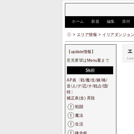
[
ホーム
|
新規
|
編集
|
添付
>
エリア情報
>
イリアダンジョ
エ
【
update情報
】
Last
意見要望は
Menu案
まで
Skill
AP表
〔
戦
/
魔
/
生
/
錬
/
格
/
音
/
人
/
デ
/
忍
/
チ
/
戦占
/
隠
/
特
〕
補正表
(
全
)
昇段
戦闘
魔法
生活
錬金術