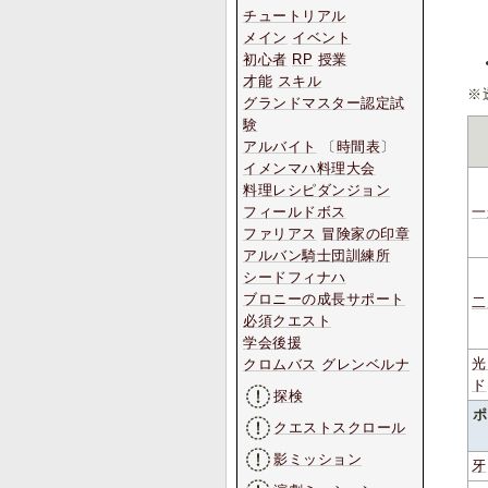
チュートリアル
メイン
イベント
初心者
RP
授業
才能
スキル
※
グランドマスター認定試
験
アルバイト
〔
時間表
〕
イメンマハ料理大会
料理レシピダンジョン
フィールドボス
一
ファリアス
冒険家の印章
アルバン騎士団訓練所
シードフィナハ
ブロニーの成長サポート
二
必須クエスト
学会後援
光
クロムバス
グレンベルナ
ド
探検
ポ
クエストスクロール
影ミッション
牙