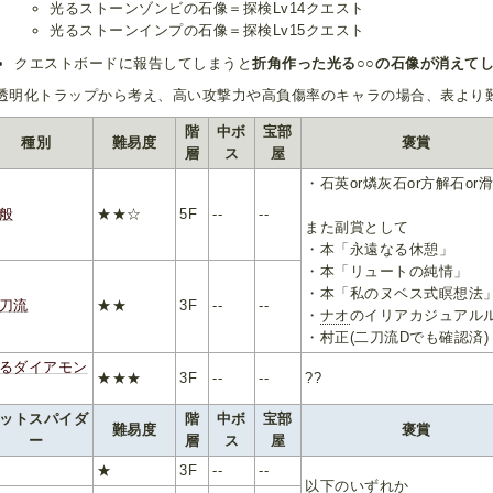
光るストーンゾンビの石像＝探検Lv14クエスト
光るストーンインプの石像＝探検Lv15クエスト
クエストボードに報告してしまうと
折角作った光る○○の石像が消えて
透明化トラップから考え、高い攻撃力や高負傷率のキャラの場合、表より
階
中ボ
宝部
種別
難易度
褒賞
層
ス
屋
・石英or燐灰石or方解石or滑
般
★★☆
5F
--
--
また副賞として
・本「永遠なる休憩」
・本「リュートの純情」
・本「私のヌベス式瞑想法
刀流
★★
3F
--
--
・
ナオ
のイリアカジュアル
・村正(二刀流Dでも確認済)
るダイアモン
★★★
3F
--
--
??
ットスパイダ
階
中ボ
宝部
難易度
褒賞
ー
層
ス
屋
★
3F
--
--
以下のいずれか