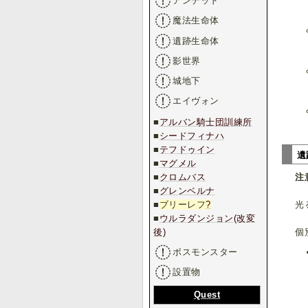
アンデッド
魔法生命体
遺跡生命体
影世界
城地下
エイヴォン
■
アルバン騎士団訓練所
■
シードフィナハ
■
テフドゥイン
遺
■
マグメル
■
クロムバス
注
■
グレンベルナ
■
ブリーレフ
?
光
■
ウルラダンジョン(改変
後)
個
ボスモンスター
設置物
Quest