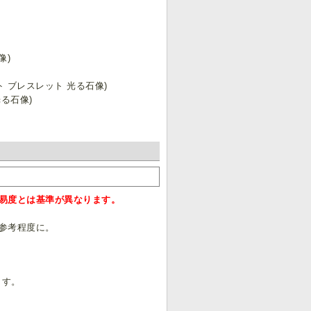
像)
ト ブレスレット 光る石像)
光る石像)
易度とは基準が異なります。
参考程度に。
ます。