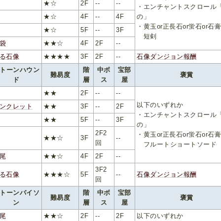
★☆
2F
--
--
・エンチャントスクロール
★☆
4F
--
4F
の」
・黄玉or正長石or蛍石or石
★☆
5F
--
3F
短剣
袋
★★☆
4F
2F
--
る石像
★★★★
3F
2F
--
石像ダンジョン報酬
トーンハウン
階
中ボ
宝部
難易度
褒賞
ド
層
ス
屋
★★
2F
--
--
以下のいずれか
ンクレット
★★
3F
--
2F
・エンチャントスクロール
★★
5F
--
3F
の」
2F2
・黄玉or正長石or蛍石or石
★★☆
3F
--
回
フルートショートソード
尾
★★☆
4F
2F
--
3F2
る石像
★★★☆
5F
--
石像ダンジョン報酬
回
トーンバイソ
階
中ボ
宝部
難易度
褒賞
ン
層
ス
屋
尾
★★☆
2F
--
2F
以下のいずれか