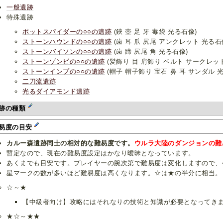
一般遺跡
特殊遺跡
ポットスパイダーの○○の遺跡
(鋏 壺 足 牙 毒袋 光る石像)
ストーンハウンドの○○の遺跡
(歯 耳 爪 尻尾 アンクレット 光る石
ストーンバイソンの○○の遺跡
(歯 蹄 尻尾 角 光る石像)
ストーンゾンビの○○の遺跡
(髪飾り 目 肩飾り ベルト サークレッ
ストーンインプの○○の遺跡
(帽子 帽子飾り 宝石 鼻 耳 サンダル 
二刀流遺跡
光るダイアモンド遺跡
跡の種類
易度の目安
カルー森遺跡同士の相対的な難易度です。
ウルラ大陸のダンジョンの難
暫定なので、現在の難易度設定はかなり曖昧となっています。
あくまでも目安です。プレイヤーの腕次第で難易度は変化しますので、
星マークの数が多いほど難易度は高くなります。☆は★の半分に相当。
☆～★
【中級者向け】攻略にはそれなりの技術と知識が必要となってき
★☆～★★