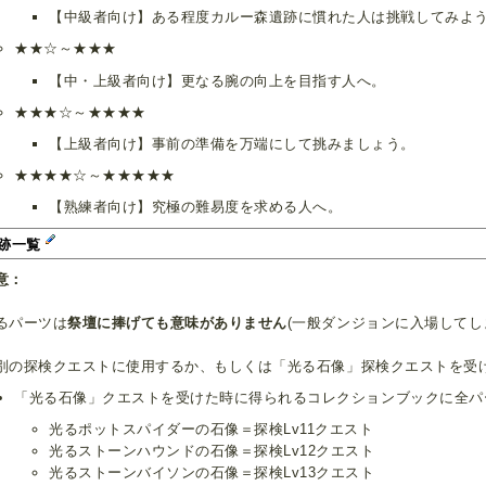
【中級者向け】ある程度カルー森遺跡に慣れた人は挑戦してみよ
★★☆～★★★
【中・上級者向け】更なる腕の向上を目指す人へ。
★★★☆～★★★★
【上級者向け】事前の準備を万端にして挑みましょう。
★★★★☆～★★★★★
【熟練者向け】究極の難易度を求める人へ。
跡一覧
意：
るパーツは
祭壇に捧げても意味がありません
(一般ダンジョンに入場してし
別の探検クエストに使用するか、もしくは「光る石像」探検クエストを受
「光る石像」クエストを受けた時に得られるコレクションブックに全パ
光るポットスパイダーの石像＝探検Lv11クエスト
光るストーンハウンドの石像＝探検Lv12クエスト
光るストーンバイソンの石像＝探検Lv13クエスト