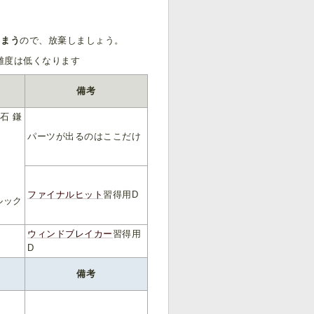
しまう
ので、放棄しましょう。
難度は低くなります
備考
石 鎌
パーツが出るのはここだけ
」
ファイナルヒット
習得用D
ルック
ウィンドブレイカー
習得用
D
備考